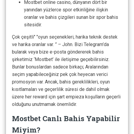
Mostbet online casino, dünyanın dört bir
yanından yüzlerce spor etkinliğine ilişkin
oranlar ve bahis çizgileri sunan bir spor bahis
sitesidir.
Çok çeşitli" "oyun seçenekleri, harika teknik destek
ve harika oranlar var. ” – John. Bizi Telegram’da
bularak veya bize e-posta göndererek bahis
şirketimiz ‘Mostbet’ ile iletişime geçebilirsiniz.
Bunlar bonuslardan sadece birkaçı; Aralarından
seçim yapabileceğiniz pek çok heyecan verici
promosyon var. Ancak, bahis gereklilikleri, oyun
kısıtlamaları ve geçerlilik süresi de dahil olmak
üzere her reward için şart empieza koşulların geçerli
olduğunu unutmamak önemlidir.
Mostbet Canlı Bahis Yapabilir
Miyim?