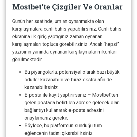
Mostbet’te Çizgiler Ve Oranlar
Günün her saatinde, um an oynanmakta olan
karşılaşmalara canlı bahis yapabilirsiniz. Canlı bahis
ekranına ilk giriş yaptığınız zaman oynanan
karşılaşmaları topluca görebilirsiniz. Ancak “hepsi”
yazısının yanında oynanan karşılaşmaların ikonları
görülmektedir.
Bu piyangolarla, potansiyel olarak bazı büyük
ödüller kazanabilir ve biraz ekstra afin de
kazanabilirsiniz.
E-posta ile kayıt yaptırırsanız – Mostbet’ten
gelen postada belirtilen adrese gelecek olan
bağlantıyı kullanarak e-posta adresini
onaylamanız gerekir.
Böylece, bu platformun sunduğu tüm
eğlencenin tadını çıkarabilirsiniz.