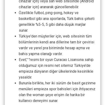
cihazlar için) veya sah web sitesinde (Android
cihazlar için) aranarak güncellenebilir.
Özellikle futbol, ping-pong, hokey ve
basketbol gibi ana sporlarda, Türk bahis şirketi
genellikle %5-5, 5 gibi daha düşük marjlar
sunar.
Türkiye'den müşteriler için, web sitesinin tüm
bölümlerinin kendi ana dillerine tam bir çevirisi
vardır ve yerel pra biriminde hesap açma ve
bahis yapma olanağı vardır.
Evet," "resmi bir oyun Curacao Lisansına sahip
olduğumuz için resmi net sitemiz Türkiye’de
empieza dünyanın diğer ülkelerinde kesinlikle
yasaldır.
Bununla birlikte, her iki sürüm de basit gezinme
menüleri empieza spor bahisleri için ihtiyacınız
olan the woman şeye erişim ile harika bir
kullanıcı deneyimi sunar.