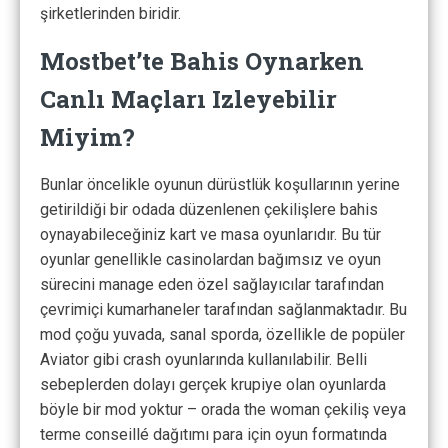
şirketlerinden biridir.
Mostbet’te Bahis Oynarken
Canlı Maçları Izleyebilir
Miyim?
Bunlar öncelikle oyunun dürüstlük koşullarının yerine
getirildiği bir odada düzenlenen çekilişlere bahis
oynayabileceğiniz kart ve masa oyunlarıdır. Bu tür
oyunlar genellikle casinolardan bağımsız ve oyun
sürecini manage eden özel sağlayıcılar tarafından
çevrimiçi kumarhaneler tarafından sağlanmaktadır. Bu
mod çoğu yuvada, sanal sporda, özellikle de popüler
Aviator gibi crash oyunlarında kullanılabilir. Belli
sebeplerden dolayı gerçek krupiye olan oyunlarda
böyle bir mod yoktur – orada the woman çekiliş veya
terme conseillé dağıtımı para için oyun formatında