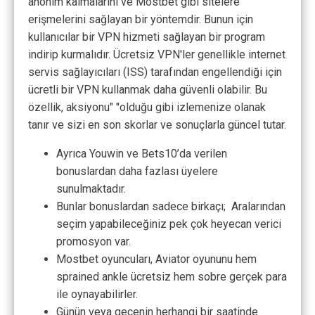
anonim kalmalarını ve Mostbet gibi sitelere
erişmelerini sağlayan bir yöntemdir. Bunun için
kullanıcılar bir VPN hizmeti sağlayan bir program
indirip kurmalıdır. Ücretsiz VPN'ler genellikle internet
servis sağlayıcıları (ISS) tarafından engellendiği için
ücretli bir VPN kullanmak daha güvenli olabilir. Bu
özellik, aksiyonu" "olduğu gibi izlemenize olanak
tanır ve sizi en son skorlar ve sonuçlarla güncel tutar.
Ayrıca Youwin ve Bets10’da verilen
bonuslardan daha fazlası üyelere
sunulmaktadır.
Bunlar bonuslardan sadece birkaçı; Aralarından
seçim yapabileceğiniz pek çok heyecan verici
promosyon var.
Mostbet oyuncuları, Aviator oyununu hem
sprained ankle ücretsiz hem sobre gerçek para
ile oynayabilirler.
Günün veya gecenin herhangi bir saatinde