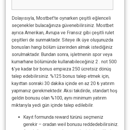
Dolayısıyla, Mostbet’te oynarken çeşitli eğlenceli
seçenekler bulacağınıza güvenebilirsiniz. Mostbet
ayrıca Amerikan, Avrupa ve Fransız gibi çeşitli rulet
çeşitleri de sunmaktadır. Siteye ilk üye oluşunuzda
bonusları hangi bölüm üzerinden almak istediğiniz
sorulmaktadır. Bundan sonra, işletmenin spor veya
kumarhane bölümünde kullanabileceğiniz 2 . not 500
₺’ye kadar bir bonus empieza 250 ücretsiz dönüş
talep edebilirsiniz. %125 bonus talep etmek için,
kayıttan sonraki 30 dakika içinde en az 20 ₺ yatırım
yapmanız gerekmektedir. Aksi takdirde, standart hoş
geldin bonusu olan %100, aynı minimum yatırım
miktarıyla yedi gün içinde talep edilebilir.
Kayıt formunda reward türünü seçmeniz
gerekir – oradan weil bonusu reddedebilirsiniz.