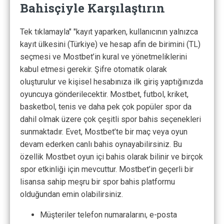
Bahisçiyle Karşılaştırın
Tek tıklamayla" "kayıt yaparken, kullanıcının yalnızca
kayıt ülkesini (Türkiye) ve hesap afin de birimini (TL)
seçmesi ve Mostbet’in kural ve yönetmeliklerini
kabul etmesi gerekir. Şifre otomatik olarak
oluşturulur ve kişisel hesabınıza ilk giriş yaptığınızda
oyuncuya gönderilecektir. Mostbet, futbol, kriket,
basketbol, tenis ve daha pek çok popüler spor da
dahil olmak üzere çok çeşitli spor bahis seçenekleri
sunmaktadır. Evet, Mostbet’te bir maç veya oyun
devam ederken canlı bahis oynayabilirsiniz. Bu
özellik Mostbet oyun içi bahis olarak bilinir ve birçok
spor etkinliği için mevcuttur. Mostbet’in geçerli bir
lisansa sahip meşru bir spor bahis platformu
olduğundan emin olabilirsiniz.
Müşteriler telefon numaralarını, e-posta