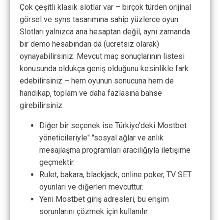
Çok çeşitli klasik slotlar var – birçok türden orijinal
görsel ve syns tasarımına sahip yüzlerce oyun.
Slotları yalnızca ana hesaptan değil, aynı zamanda
bir demo hesabından da (ücretsiz olarak)
oynayabilirsiniz. Mevcut maç sonuçlarının listesi
konusunda oldukça geniş olduğunu kesinlikle fark
edebilirsiniz – hem oyunun sonucuna hem de
handikap, toplam ve daha fazlasına bahse
girebilirsiniz.
Diğer bir seçenek ise Türkiye’deki Mostbet
yöneticileriyle" "sosyal ağlar ve anlık
mesajlaşma programları aracılığıyla iletişime
geçmektir.
Rulet, bakara, blackjack, online poker, TV SET
oyunları ve diğerleri mevcuttur.
Yeni Mostbet giriş adresleri, bu erişim
sorunlarını çözmek için kullanılır.