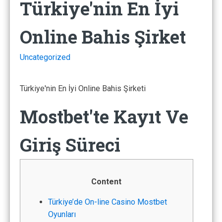
Türkiye'nin En İyi
Online Bahis Şirket
Uncategorized
Türkiye'nin En İyi Online Bahis Şirketi
Mostbet'te Kayıt Ve
Giriş Süreci
Content
Türkiye’de On-line Casino Mostbet
Oyunları