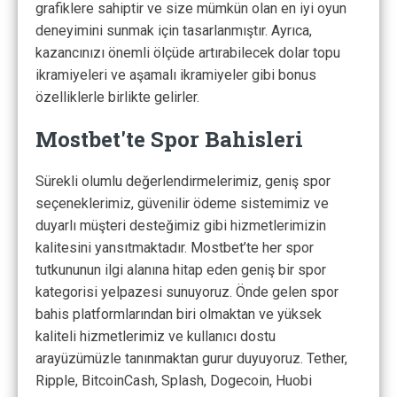
grafiklere sahiptir ve size mümkün olan en iyi oyun
deneyimini sunmak için tasarlanmıştır. Ayrıca,
kazancınızı önemli ölçüde artırabilecek dolar topu
ikramiyeleri ve aşamalı ikramiyeler gibi bonus
özelliklerle birlikte gelirler.
Mostbet'te Spor Bahisleri
Sürekli olumlu değerlendirmelerimiz, geniş spor
seçeneklerimiz, güvenilir ödeme sistemimiz ve
duyarlı müşteri desteğimiz gibi hizmetlerimizin
kalitesini yansıtmaktadır. Mostbet’te her spor
tutkununun ilgi alanına hitap eden geniş bir spor
kategorisi yelpazesi sunuyoruz. Önde gelen spor
bahis platformlarından biri olmaktan ve yüksek
kaliteli hizmetlerimiz ve kullanıcı dostu
arayüzümüzle tanınmaktan gurur duyuyoruz. Tether,
Ripple, BitcoinCash, Splash, Dogecoin, Huobi