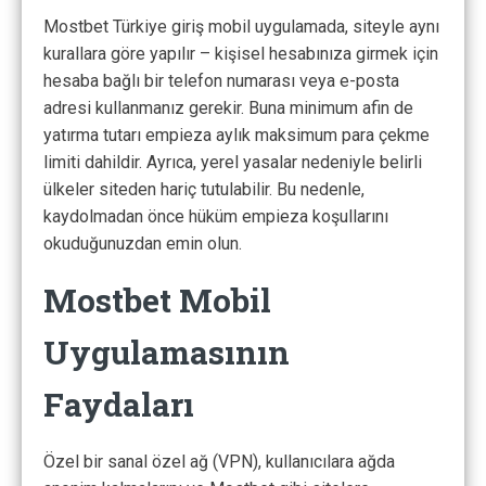
Mostbet Türkiye giriş mobil uygulamada, siteyle aynı
kurallara göre yapılır – kişisel hesabınıza girmek için
hesaba bağlı bir telefon numarası veya e-posta
adresi kullanmanız gerekir. Buna minimum afin de
yatırma tutarı empieza aylık maksimum para çekme
limiti dahildir. Ayrıca, yerel yasalar nedeniyle belirli
ülkeler siteden hariç tutulabilir. Bu nedenle,
kaydolmadan önce hüküm empieza koşullarını
okuduğunuzdan emin olun.
Mostbet Mobil
Uygulamasının
Faydaları
Özel bir sanal özel ağ (VPN), kullanıcılara ağda