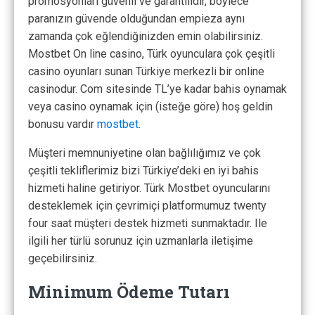
promosyonları güvenli ve garantilidir, böylece
paranızın güvende olduğundan empieza aynı
zamanda çok eğlendiğinizden emin olabilirsiniz.
Mostbet On line casino, Türk oyunculara çok çeşitli
casino oyunları sunan Türkiye merkezli bir online
casinodur. Com sitesinde TL’ye kadar bahis oynamak
veya casino oynamak için (isteğe göre) hoş geldin
bonusu vardır
mostbet
.
Müşteri memnuniyetine olan bağlılığımız ve çok
çeşitli tekliflerimiz bizi Türkiye’deki en iyi bahis
hizmeti haline getiriyor. Türk Mostbet oyuncularını
desteklemek için çevrimiçi platformumuz twenty
four saat müşteri destek hizmeti sunmaktadır. Ile
ilgili her türlü sorunuz için uzmanlarla iletişime
geçebilirsiniz.
Minimum Ödeme Tutarı