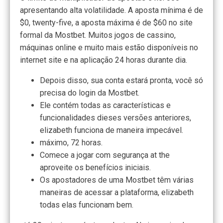
apresentando alta volatilidade. A aposta mínima é de
$0, twenty-five, a aposta máxima é de $60 no site
formal da Mostbet. Muitos jogos de cassino,
máquinas online e muito mais estão disponíveis no
internet site e na aplicação 24 horas durante dia.
Depois disso, sua conta estará pronta, você só
precisa do login da Mostbet.
Ele contém todas as características e
funcionalidades dieses versões anteriores,
elizabeth funciona de maneira impecável.
máximo, 72 horas.
Comece a jogar com segurança at the
aproveite os benefícios iniciais.
Os apostadores de uma Mostbet têm várias
maneiras de acessar a plataforma, elizabeth
todas elas funcionam bem.