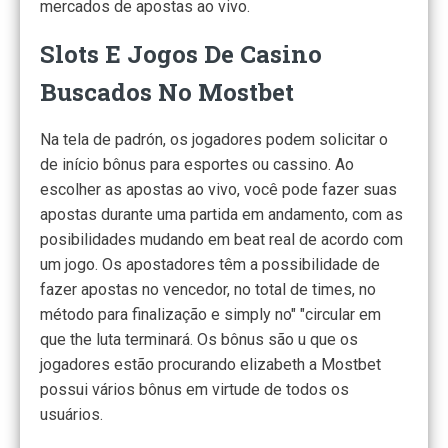
mercados de apostas ao vivo.
Slots E Jogos De Casino
Buscados No Mostbet
Na tela de padrón, os jogadores podem solicitar o
de início bônus para esportes ou cassino. Ao
escolher as apostas ao vivo, você pode fazer suas
apostas durante uma partida em andamento, com as
posibilidades mudando em beat real de acordo com
um jogo. Os apostadores têm a possibilidade de
fazer apostas no vencedor, no total de times, no
método para finalização e simply no" "circular em
que the luta terminará. Os bônus são u que os
jogadores estão procurando elizabeth a Mostbet
possui vários bônus em virtude de todos os
usuários.