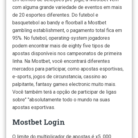
com alguma grande variedade de eventos em mais
de 20 esportes diferentes. Do futebol e
basquetebol ao bandy e floorball a Mostbet
gambling establishment, o pagamento total fica em
95%. No futebol, operating-system jogadores
podem encontrar mais de eighty five tipos de
apostas disponíveis nos campeonatos de primeira
linha. Na Mostbet, você encontrará diferentes
mercados para participar, como apostas esportivas,
e-sports, jogos de circunstancia, cassino ao
palpitante, fantasy games electronic muito mais.
Você também terá a opção de participar de ligas
sobre" "absolutamente todo o mundo na suas
apostas esportivas.
Mostbet Login
O limite do multiplicador de apostas é х5. 000