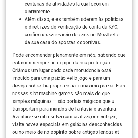
centenas de atividades la cual ocorrem
diariamente.
Além disso, eles também aderem às políticas
e diretrizes de verificação de conta da KYC,
confira nossa revisão do cassino Mostbet e
da sua casa de apostas esportivas.
Pode encomendar plenamente em nós, sabendo que
estamos sempre ao equipo da sua protecção.
Criámos um lugar onde cada menudencia está
imbuído para uma paixão vello jogo e para um
desejo sobre lhe proporcionar u máximo prazer. E as
nossas slot machine games são mais do que
simples máquinas – são portais mágicos que u
transportam para mundos de fantasia e aventura.
Aventure-se mhh selva com civilizações antigas,
visite naves espaciais em galáxias desconhecidas
ou no meio de no espírito sobre antigas lendas at