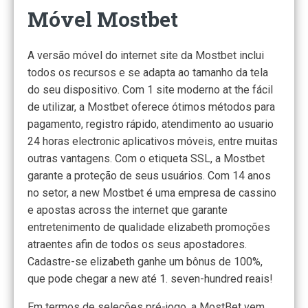
Móvel Mostbet
A versão móvel do internet site da Mostbet inclui
todos os recursos e se adapta ao tamanho da tela
do seu dispositivo. Com 1 site moderno at the fácil
de utilizar, a Mostbet oferece ótimos métodos para
pagamento, registro rápido, atendimento ao usuario
24 horas electronic aplicativos móveis, entre muitas
outras vantagens. Com o etiqueta SSL, a Mostbet
garante a proteção de seus usuários. Com 14 anos
no setor, a new Mostbet é uma empresa de cassino
e apostas across the internet que garante
entretenimento de qualidade elizabeth promoções
atraentes afin de todos os seus apostadores.
Cadastre-se elizabeth ganhe um bônus de 100%,
que pode chegar a new até 1. seven-hundred reais!
Em termos de seleções pré-jogo, a MostBet vem