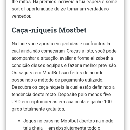
the mitos. Há prémios incríveis à tua espera e some
sort of oportunidade de ze tornar um verdadeiro
vencedor.
Caça-níqueis Mostbet
Na Line você aposta em partidas e confrontos la
cual ainda não começaram. Graças a isto, você pode
acompanhar a situação, avaliar a forma elizabeth a
condição dieses equipes e fazer a melhor previsão.
Os saques em MostBet são feitos de acordo
possuindo o método de pagamento utilizado.
Descubra os caça-níqueis la cual estão definindo a
tendência deste recto. Deposite pelo menos five
USD em criptomoedas em sua conta e ganhe 100
giros totalmente gratuitos.
Jogos no cassino Mostbet abertos na modo
tela cheia — em absolutamente todo o