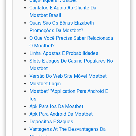
Caça-níqueis Mostbet
Contatos E Apoio Ao Cliente Da
Mostbet Brasil
Quais São Os Bônus Elizabeth
Promoções Da Mostbet?
O Que Você Precisa Saber Relacionada
O Mostbet?
Linha, Apostas E Probabilidades
Slots E Jogos De Casino Populares No
Mostbet
Versão Do Web Site Móvel Mostbet
Mostbet Login
Mostbet" "Application Para Android E
Ios
Apk Para Ios Da Mostbet
Apk Para Android Da Mostbet
Depósitos E Saques
Vantagens At The Desvantagens Da