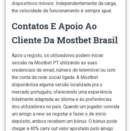
dispositivos móveis. Independentemente da carga,
the velocidade de funcionamento é sempre igual.
Contatos E Apoio Ao
Cliente Da Mostbet Brasil
Após u registo, os utilizadores podem iniciar
sessão na Mostbet PT utilizando as suas
credenciais de email, número de telemóvel ou com
the conta de rede social ligada. A Mostbet
disponibiliza alguma versão localizada pra o
mercado português, oferecendo uma experiência
totalmente adaptada ao idioma e às preferências
dos utilizadores no país. Quando um jogador convida
um amigo a new se registar e fazer o de início
depósito, ambos recebem um bónus. O bónus pode
chegar a 40% carry out valor apostado pelo amigo