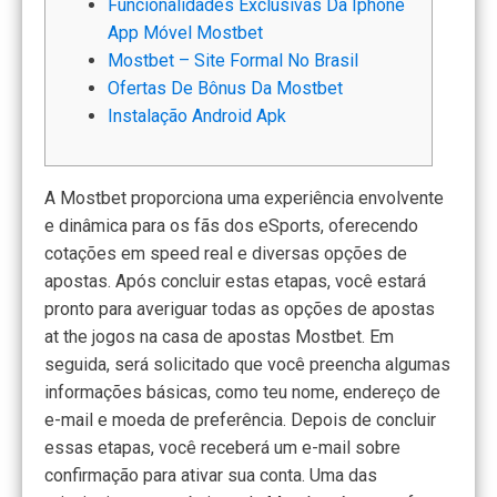
Funcionalidades Exclusivas Da Iphone
App Móvel Mostbet
Mostbet – Site Formal No Brasil
Ofertas De Bônus Da Mostbet
Instalação Android Apk
A Mostbet proporciona uma experiência envolvente
e dinâmica para os fãs dos eSports, oferecendo
cotações em speed real e diversas opções de
apostas. Após concluir estas etapas, você estará
pronto para averiguar todas as opções de apostas
at the jogos na casa de apostas Mostbet. Em
seguida, será solicitado que você preencha algumas
informações básicas, como teu nome, endereço de
e-mail e moeda de preferência. Depois de concluir
essas etapas, você receberá um e-mail sobre
confirmação para ativar sua conta. Uma das