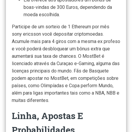
boas-vindas de 300 Euros, dependendo da
moeda escolhida.
Participe de um sorteio de 1 Ethereum por mês
sony ericsson você depositar criptomoedas.
Acumule mais para 4 giros com a mesma ex profeso
e você poderá desbloquear um bônus extra que
aumentará sua taxa de chances. O MostBet é
licenciado através da Curaçao e-Gaming, alguma das
licenças principais do mundo. Fãs de Basquete
podem apostar no MostBet, em competições sobre
países, como Olimpíadas e Copa perform Mundo,
além para ligas importantes tais como a NBA, NBB e
muitas diferentes.
Linha, Apostas E
Probabilidades