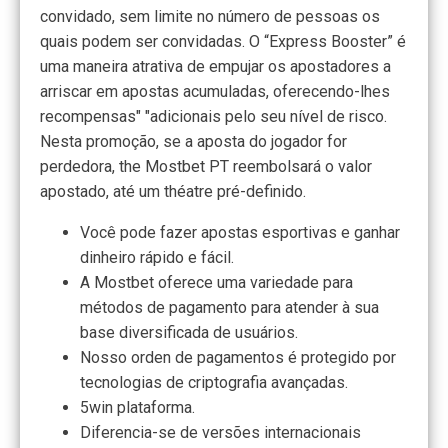
convidado, sem limite no número de pessoas os
quais podem ser convidadas. O “Express Booster” é
uma maneira atrativa de empujar os apostadores a
arriscar em apostas acumuladas, oferecendo-lhes
recompensas" "adicionais pelo seu nível de risco.
Nesta promoção, se a aposta do jogador for
perdedora, the Mostbet PT reembolsará o valor
apostado, até um théatre pré-definido.
Você pode fazer apostas esportivas e ganhar
dinheiro rápido e fácil.
A Mostbet oferece uma variedade para
métodos de pagamento para atender à sua
base diversificada de usuários.
Nosso orden de pagamentos é protegido por
tecnologias de criptografia avançadas.
5win plataforma.
Diferencia-se de versões internacionais