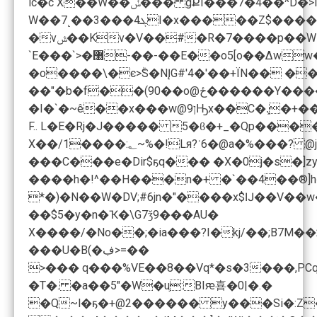
lc�c X��W��ݽ��� gՔI���7�4��^
W��7˻��3���ܓ4I�x�����Z$�����3�B����qɓ>��-����`h+��Q� 5ӗ��A�G�1.8���0�������aC'� ��U�����W�c��]4F� ��L��S�(j��+�]�×;�٘��^���:�xz [��)e��~
�vݜ��Kv�V��#�R�7����p��ׄW
`E���`>�޸-��-��E��o5[o��Δ
�o����\�є>ۗS�NĮG#'4�'��+ЇN��
�I�`�~ê��x���w@9ןԢx
F.. L�E�Rj�J����� 5�ϐ�+_�Qp������*�0��e@2Q4�w0�2v_���
X��/1����:؂~%�!Lя?˙6�@a�%���? @j׆�+�ǭ�m+L��0���F3��[���\�IS+�x�SY�`�c�S�i��Al��Z��hIV�N��,"��"��`;���,X�V���T"�t�>:�����/��@��r���Zu�� ��[0P"�0P O`�t]��5�-
���C���e�Dir$ҕq��� �X�0j�s�]
����h�!^��H���n�+ �`��4��®]h���+oār7uPc��%܋k�޾�3�n �M<0���]��* ����{�\^���'Of�V�&F&
*�)�N��W�DV;#6jn�"����x$Ĳ��V��w
��$5�y�n�Ҡ�\G7ǯ9���AU�
X����/�No��;�ia���?I�kj/��;B7M��ב�I��9��=��tSo�9�6�v�[0��^�7abY�G�d�v��0����-:� �th#1��?��'���=s���Pes �������,\O6,�����)G�v�[�&�{��c���1�'�!݋��_k+Θb����OFg�B��?
���U�B(�ڣ>=��
>��� q���%VE��8��Vq*�s�3���,PCq�
�T�. �a��5"�W�u֛:BIԙ喜�0|�.�