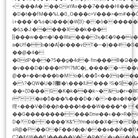
<���A� ��CaYAx���7����HI������&-L��% ��y�٨��J\;�ɢ�e��HG�Ñ�Qw�l'�C7
ϊ+���`�݁%s�U���(�W]3)-��ō������;�X���ȵ����
�ݎ6�J:�����X��k���
��@�4�
�v���D�I���H?P!7MC�j_��͎�� �~��v%���Y�H��;Q�
@��+��n���b�M:o�L��$<��)q���
�\?�QW�U�3޷l�\���lU'��� !S�5[�¡G�ؕi���!���i���i�B����{z����{��q7��$��7�"�jJ�E�^����6�a�hl�n� �ֻ�*�:� �,��y������C��0���U�k=� XV�-��0�1$��c'"!
r"�a�$���%���D�:/�>��a�8��WD�
哩<���V�B��jh����h���W����*� `�����׵��]wG�ϱK�æ�;���z.pSB�"���%�!�:]�h/!`�x?B�3�`{�.�mv����J�';�H��W�S� ��c��W~Z��� 0��-��X)�Q�1f�I�r�DP
D�?0�����'K&"Ym�al��X�r�D�
sR@�P��O�F��d�j�/���a��Ѝ��f(