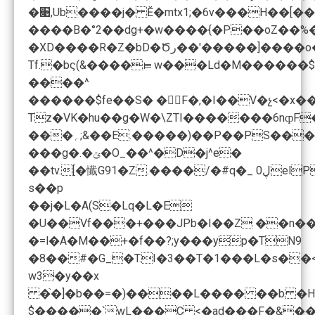
����B�°2��dg+�w����{�P��oZ��%�
�XD����R�Z�bD�Ծر��'�����]����o��L�����y��cadUd��ulwok�MsTi"�K�3���\��z�8X�ŗ���7��D����*��8����u��K�-���K5��5��Y0��?
Tf.�bς(&����⫢w���Ld�M������$5
����^
������$fe��S� �F�,�I��V�չ<�x��
Tz�VK�hu��g�W�\ZTI�������6nȹF�Ka! 5�,����?��v�B֍$��5��U��1ŷ
���g�.�ݵ�O_��^�D�j^e�
��tv.
s��p
��j�L�A(S
�Lq�L�E
�=l�A�M��+�f��?;y���yp�T
N9
�8��#�G_�T.I�3��T�1���L�s��<
w3�y��x
�֙�]�b��=�)����L���� ��b �H
$�����`wL���C <�ad���F�&��{T