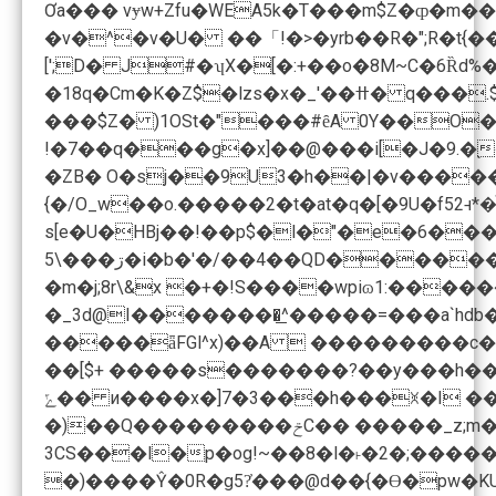
Ơa��� vɏw+Zfu�WEA5k�T���m$Z�ȹ�
�v�^�v�U� ��「! �>�yrb��R�";R�t{����ߨ�D��!��D!�X����:��@5kOjP'�B��i��ҵd���h�d������Cf=�TC�sm�e ǐ2V
[';D� J#�ʮX�[�:+��o�8M~C�6Ȑd%��K�❡�3PTس���\�j��VHkyޢ׿E��J���=�*�!���#��C���t �r1<з���,�<��ưB�Ƙ굻�oG�)w���y�l���yot�gV
�18q�Cm�K�Z$�lzs�x�_'��ߚ� q���.$�4E! �ȳ�|���_!� Zyr��l�2W�6�k�6��S�B�falsx�,�B���
���$Z� )1OSt�"���#ȇA 0Y��O�
!�7��q���g�x]��@���i[�J�9.�֭
�ZB� O�sj��9U3�h��|�v������k�B��i�a���+V�5b�o
{�/O_w��о.�����2�t�at�q�[�9U�f52ꟶ*�ͮ
s[e�U�HBj��!��p$�l�"�e�6�
ڗ���\5�i�b�'�/��4��QD������ς&2�,��4�pP>H4�k��q\G�E��kAx9�Y^&�o�0�2�*�����$ ��<�4�o�-��L(�H`#�<'�E�$p�fd�UPI��\ 1�8��a8MiƠ����e��g�qN��5#�4�F �d�8&1WG��֑]�e��
�m�j;8r\&x �+�!S����wpiɷ1:�������
�_3d@I��������͟^�����=���a`hdb�Lde)�Icn�a�G�G��$a�,�X��*��P����j��[uצc
��[$+ �����s�������?��y���h��
ݻ�� и����x�]7�3���h���ꐘ�I ��
�)��Q���������ݗC�� �����_z;m��g��\u��W��&�w�5�y�Z넝�go��G�7h��kvw�g�.�(ɭ��Ț��G讍��v�ϓW�C��@H��o���g%��N&����W�� �7Pf�T�
3CS���l�p�og!~��8�l�˫�2�;���
�)����Ŷ�0R�g5?̓���@d��{�Ɵ�pw�