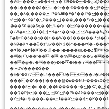
�#6���a��/r�`$I9�6���ڽb@��ݎ�F�ұCb�o�j�h�5R!�!ss�$b�Z` ��� N�s��y�����"���W�l��2c���Wd�ZW�*�@0�R��v�� �:���%-��b����ސ��y�L�@�2���WN簋
��L�����&�en�0>��-3����r�P��dm
��ز�&�j����֊P�%޽�E�*�� P� ���H`ᪧ ��c��~5��&J�,��ΰ��v�G� �;̙ �Y�7�;��4X�ͣz�K��֞(��TE�,}BOB�<z�8 ��I�����mw�����2��g�M_���pRr��əO៑n�y� y�Ц<_x;N*��W!h
<^��=K�^�}_2���j���ߩ���Zv�����P �R�ޯ��4���V����Gg;��(�T��u�YJ���$�*\�ĭ�ss��Ќ��(Ruw����Mjt��K :��K��O�>�X�eY�٫T��FG�ܑ����
;@��S0.�[�$q,�:�%�Q/L�X������v��M��r��w�
T�fR�6��q����W��2���(��-*젇�G`
�NǾ�9��Ӛ�z"uw��2� ����~���Y�y
�㠪OW����$��
�E�`�G77�L4���U�.Q��J�b!�)
�����\���̬I����뒏�u��NU+���xX�쵮
����5�m��`]��h�����=��KZ]�I�
��Q�P]s�'��.KC6�Pk�Aߢ���<��u�m�2��W��E�( xR�bL�/t7���.^������W;S2%?����v�RT=�S4Y���9"߷ ޡ�[���0�63��э `����M�& yQ�m�ѩ� ��S,"���M �6��TI�>!�a��.�,*��Lp��� ��g!
�Yd�+렦���ހ��uI��Ӿ'��/�K
��6���x������=�b,m<�-A2 EaE�