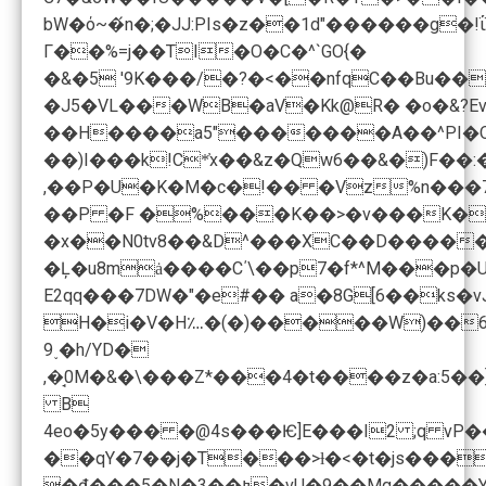
Γ��%=j��TI�O�C�^`GO{�
�&�5 '9K���/�?�<��nfqC��Bu�
��H����a5"�������A��^PI�
��)I���k!C*̓x��&z�Qw6��&�)F��
,��P�U�K�M�c�!�� �Vz%n���7
��P �F �%���K��>�v���K���zLC��V�x�)��
�x��N0tv8��&D^���XC��D�����
�Ļ�u8mȧ����C΄\��p7�f*^M���p�
E2qq���7DW�"�e#�� a�8G[6��ks�vJ �����
H�i�V�H؊�(�)�����W)��6
9˯�h/YD�
B
4eo�5y��� �@4s���Ѥ]E���I2 ;q vP
��qY�7��j�T���>ƚ�<�t�js���