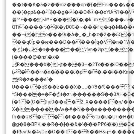
��(�pp&��{��g���O4��oYU1��\��
륲"^F���ьh*P����\�,�k⏐m.l���J>�{
QTi����*;�K�yD0C�~���f cj�q�M&
��~i �e���9r�A�_�_h�z�2��5Q�1 �o���H�i�3K��!���n��A��
��q0[p��ѥ���D�����]q�V�n�1W�4��
(����@�nxi�x�
R����b�)Ңt���3~�2Tx���lO��
yR�z���e`�
U���+�qS��z���X�__�78�%���  '��
^5i����v�F�@t�z۱������S��3AH�O��
(�1�(O� )he0��e�2. X����{�n/�
X�.֡�����Av�#�N���e��������� �+P�(�� �����`�c��%��N4�jܭ/�%I0��uo8��^��y�6�qV=/��$ry�TL
fh��#B�k �i�h���r6Tb�s�U+�H�0��b��&آ�uh~h�B���7��`��]~��Y= d9�V��^�s�+B�l&S#����)�%F�󥇖Ҁ�v눰��j��*f�>&��6����x��x$�Q�+O�m�� ��C�h9��
@g�8�BPK ��R��]��&�'���PP6��)�Q
�R!ea9a�4ɣDe�O��T��5��H&ӈ~� �