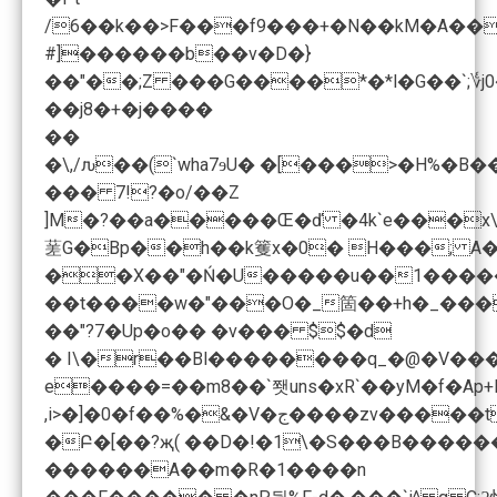
/6��k��>F���f9���+�N��kM�A��
#]������b��v�D�}
��"��;Z ���G����*�*l�G��`;؇j
��j8�+�j����
��
�\,/ԉ��(`wha7ɘU� �[���>�H%�B
��� 7!?�o/��Z
]M�?��a�����Œ�ď �4k`e���x\��Lص'��b�>S�<�L���4�r�*A�h"�;s�!"ZB� P�Y��D$�Kbg n�XA����S�7#=�)p濁�0+��h��:��o�ɯ$"�CX6���kr�̓�6���+�1��+�
蒫G�Bp��h��k籆x�0� H���; A�
��X��"�Ń�U�����u��1�������
��"?7�Up�o�� �v��� $$�d
� I\�r��Bl��������q_�@�V���
e����=��m8��`쬇uns�xR`��yM �f�Ap
,i>�]�0�f��%�&�V�ج����zv�����t�t � �+��d�^[C�`�w N�I<(F3͖���|8|^+�B����<��[(��Rݺ��b$��I���|��H�l'Ko���'��o�B�k꽉S$�+��N���/��p5���I�zo0�L1�ظ��F����1�w�P⫵ֵ�p�6� }(�8�!
�Բ�[��?җ( ��D�!�1\�S���B�����
������A��m�R�1����n