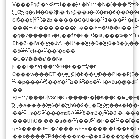
V���Bq@�G 1��� �b`r�N�(���#8
Gq�yM�O�2jh�;4yr@��u�-X�m�6��
S!$��b[Ý�2b �����G�U�t�|����nB
���oP��� ����᪣��d�9��g��*f<
�g�7����h5�Q��fz�E��uQ���%�ȈL��B��(�Ę�v�6�
E.h�Z-�IV(��Jv\ -�K/���C�G�&�{ӊ�
�5c!+���'�q��
�C�?���i/��Nҝ
jC��L�g.��8H�E�� y�b
C���w���DЋ�0|�b��D��Pi��R(E
�p���$��h'�z�l�o�|�vBu�@�dF
��
F;I~ /���O]VScI�5/����-�]�&��5�i�̐_
᷁;�A����6�!�hG�2�_�E��є�i���M���� ,�+='
��_s�S���mdG/8�mZ�j�0 �_������+p��4���Šs���[ד*8XW<[��<��s-�S���L���SMT^��$��"t� s�E��^�\
���UTjC�I��;�ä��r��9�P����[���250k�O�8p��m��4ܙ-�z�2�I[�CW_\1q�A�xŨ���C|��܌�Qt?���*���
qP5����JPC�2���5yB+V���ۚ�:�.֡h
��s����7Pd�d���m�~@�#;3���tg��