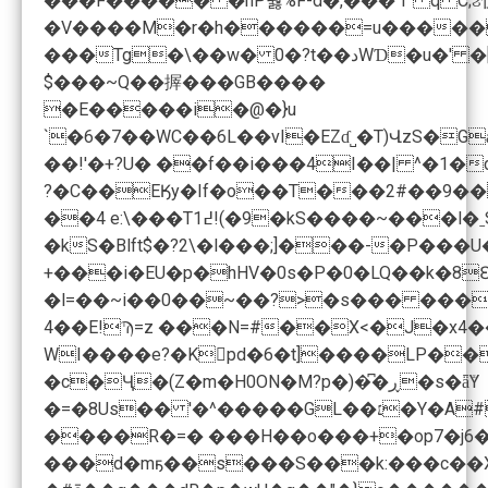
���F����� �nP둻%F-d�,���`i^ q C;
�V����M�r�h������=u�����
$���~Q��搱���GB����
�E�����i�@�}u
`�6�7��WC��6L��vI�EZɗ˽�T)ՎzS�
�kS�Blft$�?2\�l���;]���-�P���U
+���i�EU�p�hHV�0s�P�0�LQ��k�8Ԑ
WI����e?�Kpd�6�t]����LP��
�c�Ҷ�(Z�m�H0ON�M?p�)�͆�ڕ�s�ǟܺY
����R�=� ���H��o���+�op7�j6�
���d�mҕ��s
���S���k:���c��X