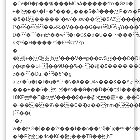
�Cv�0�p��뼫���MOaA�����^bx�Gzc�
+�ׂl��\�f=�*���_���5�3���P�vx�
�&�L;�����`�w/� sw��˟�SAZ ���
P��»��ޥꯌ.�V����G�e+UԡYi���YW����g�;5d�3�p� A�x�S�2*,LMSa��E@u����q>�p]$:�?��>؏?��]S����>3c��?�#`����j=� ���ҫw��j%���"�.�=�Ê:��V�$9鈙�YBL����?
D���mE^��w�r�C&�d�U��-~���c
sK�H�����EkzߜZp
�
�I]+�Cb'���V�=g��xvS���C�D
y�qn��Ы-]��9U�݂�ֹ%�- �䞶�$����.��
c���Du_��5^�g
o|z፣�`u�|�I�q�*�\�A��O4<���&��
���+��ہ�6!�εc��G�g�D�{�
{ ��(
-�c
w��3�]���2ʶ���I��c��[�`ϸ;��"k�
�!�P:�4c�K6�{���TB��hT