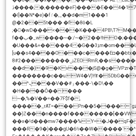
ڏ����;�,�����eF)����E��4�17K�`�܌����Q�Om�8�͟lҁ���� �l�bOhjm̡�ݱt��A� ���ס�,����������\pk3T��~��u��2���>�^Xc���c�����b� �|���}����@��I�ԔC���V��F&z�,aF6P5˵H|
�l]��N*�e)�fٵ�,_��d�m1���1
@�2��5t��� �f�8ô�L
;�򌹡�wD���<���K���4PB\T?M��漣� ����G��5��4�-��z�m� 5x�w< 
f��ب�_w����~�:/~�2��!hO�;����n/���]\0(���C��u4�Kſmk�l`�R��7�p_#������b��w�}wʚ���\�R�@����. 6�&t;���N�����"�9V:y�mE��b[��#lt�o�����J X/��q#�N� ����(��e���P��-
�U���&+�����4 �G��ܐ3m�om���UUO ��N�]��w��SzG��.�4�i'�� �F�CrQ��(�:�y��+�.
[u��s4����O���c����E◘��btx�
8#2���������ݰZEORmR,��s�������݃`G3�NG<f��R'�@xë���J��7�-��)�R�uQ�[�% �jL�!<B�� ��EN=�^�#b��1��燪bp�㏱E�NzR��%���]F��np���IΚJ�s��s��jD��b�9!
��d�)�9�Kv���jS@�g�VPzr�
��������c��u.W4�V)Yꂵ�5DbG��
��^ܢ� ��V��#ۊ���-\�D\��
�H�ܾ���Ô�����
~�,%�V��=��7F$f�,
�����_rAT=���Pn��5����`gz:��f/Β�e�8
���R�9�)���gU�6!i��W�����`�^P