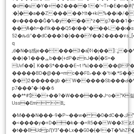
�o�u�Y�+�2����1�'~T>�E�n�#(Vφ�Z�u��a�� g�'X|��8�ֺ
:�]��a��Z�����Ϻt�+ki%��i�/�
�v�����Ğ�%�y���^z� g7���1�~
��A�h=�ifIk���Q5�ƭ��^���L ��ʇ�s
q
,d�N�q感je�����
��|�1���ퟔb��(+dP�znJ��[�S=�
Uvf��]. K��S*����E~t !%|�����@
�����BD�@��=mc��F0ޅ��:�˭t˧�:*S��"P ��/�眺k���~��v�q6[u��Z�6L/�J�$�D4u��ʹ\����5j�d�tfX�\�M*�Q ���М�q��Q��S�Es�P ��Ap8O$�ق�q´T�-ڡ:��.q��>����XV#J����Xa�����/X��)�
p7���"�-l��:6
��**#$�+�
Uss�Em B,;
�M���N���-9�P~��w� �0�dC��ك"
�<����y�+D��k�-�=R5��W��3z
�t��BUd̙pӅY3"��Lx��G0�{�!�T�%