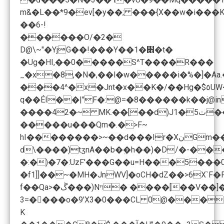
m&�L��*9�ev[�y��; ���{X��w�i���K
��6-!
������O/�2�
D@\~"�YjG��!���Y��׎�1�t�
�Ug�HI,��0�����S^T����R���
_�x�8,�N�,��l�w�����i�%�]�Aa
���4^�x�Jnt�x��K�/��Hg�$٥UW<$n�����SG G;CEG��5��\2Ż4�bD_ |��:Q��2��9*~ ׅ�q����e��K�P���-�r/cX����t�ۉ��W= �����W�M<�2uS�g���
q��ÉI��|"F�:@=�8������k��j@i
����42�~ MK.��[��d)J1�ٺ5���q�����m@�_���Q^:(��֑g����oV�J��F�v5*To�4�����l���mC'����o����ݵ!3�Zzj?��[l#����6X&��z�-탙�.��\��j�m��.�����E0�� )��7pP+H��w_*ԣ.�Ӹ!
�����u���Qm�.�>F~
hI��������>~��d���Ir�XنGm���'�k+x�eywkon#�#��g(C�\���Ο�9�J[��S�����+�No�������B��r�=vr.��&�]��][?�3> �x6����c.�lS<3'#Lܜ�%�u���+�KՅ��fb��;%vŜ�v6X����&V�U���
ԁ\����)tӡnA��b�ܸ�h��)�D/�-�����.����_�*�c�BH7�c%�ވw��$.̪U�bJRI��H��Kǅ�%d���HF���K
f��Qa>�ڴ���)Nױ� �
3=����o�9'X3�0���CL 0@��ֽ�
K