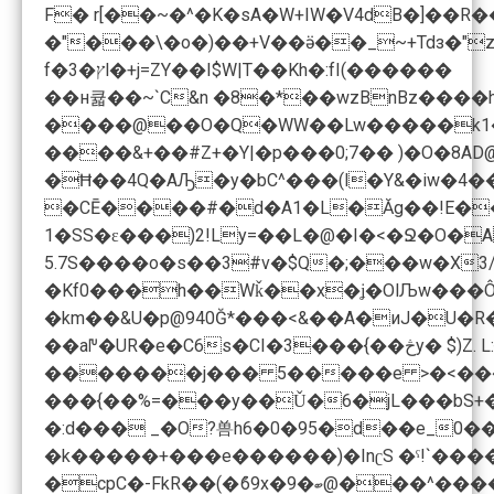
F� r[��~�^�K�sA�W+IW�V4dВ�]��
�"���\�o�)��+V��ӛ��_~+Tdз�"z��B.�|f���u���iۉ'��!��4�-/<�P6�\����W3��g؝pc_5ܚ$*�� �{�D��rU|
f�ץ�3l�+j=ZY��I$W|T��Kh�:fI(������
��н큛��~`C&n �8�*��wzBnBz����hrz�V ��<�Y��ޟl�J�=���S_�;o�բ,�]�Ut�����q���`V��ۚD0.�1��e��% �盢�%%[$�LT��d>
����@��O�Q�WW��Lw�����k1�9u
����&+��#Z+�Y|�p���0;7�� )�O�8AD@
�CĒ�­���#�d�A1�L�Ăg��!E����
5.7S����o�s��3#v�$Q�;���w�X3
�Kf0���h��Wǩ��x�ʝ�OlЉw���Ô� ��Z��f� 
�km��&U�p@940Ğ*���<&��A�иJ�U�R��u���>��I5�����#i���;��վ �|t�?�ח�u �tU~��
�������j��� 5�����e >�<������Q
���{��%=���y��Ǔ�6�jL���bS+�o�!��%�����/༂?�38 
�:d��� _�O?兽h6�0�95�d��e_ܙ�ڻ3� <��0�g�l �a�+�����^2όz�ho@��,p)9��3z>X�ƑeG;Sɵ�)�������j#���Y#W�%EXr�.�"]�Kt܀��/��Q��֮�,�H�-��C�(+&lIA���)@���.��^��#F?3
�k�����+���e������)�InʗS �ˁ!`����C%���9��U�&��N�"�F3V ��ǥ(�޻@��6Zn5M?�?!���(�c9��k�[�;�#���c ^
�cpC�-FkR��(�ު69x�9�ބ@���^����I���`���X@3�d�#8 �t��54�Xԕ�� )�qF�W�i��+�8�ߜ�T�l� s�Y]�P�#QR�\��Qg-���QX�H�̏9�Hh+����w�`��q��9em��9s^{>�k=e�ɴ�9Z_�l�,dN!ޡ��??�L�[�"께