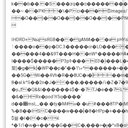
k��b��.�5���zq��פ��������$�vX��5�����`{�R�e�"P��lߺ�"��$^vo�Q�4�����y�u�ž@s2[/��e�~X�ܑ�m���Ҭ��l����+ĳ(�kɔ��a2�@ޘ�C�4�Wi��A.��:��۵���d��k���
��~.��PK�\�Pci���$Images/199
�O��)��O��)��O��)��PN

IHDRD+NӹjsRGB���gAMA�� �a p
ٲ����o��p�DC.3�����cr�LO�����E� �����Vf��Xp��mfn�!2NDUt�̗�J@�[�G 3��x�(��p\�0�f7�)RDs:��v �@ �U�W��O�(��f��
�����4��&9T���H��nW^�����HA�k
l����$�����P3pߢ���03�)���L��f�o3ι������ef<�03^ffy+�x*�b]l����Y���xl,(O'��U��#�� ��� Ae���μ����W��2�p�Aw3��o3̭���6��qؑ��
䊍)�g�k]�WP��p�"��1\«^������>���*��
��5G�Wi��4Vh�R��8UC�i�]��m�
8�aI.k؜^S��2n�J����;�����/ϊ�Z�7
�&�HRx�pod`h'5q����`
d��׋msL_��.�ty�М#ɵ� �u#���8TP�jMǉ�pAD���V���c����̚d�����#�Ϣ�̱�Q�]�� �WX��e�v'�`���+��F�>s�. Jk�]C�A�'$V%ѓS"���dEdWL��l�9oU�qZ>f��1�qO�GӲ,�S�Yƛ�Z��ˆ����N�A�-
$뷽:�I�|�c�ќ
*�1i1�wٟ�+��*��G��|C�,���>�j�^vB�s