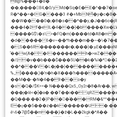
8@%���+�B�
��;����𒏵B4,�0/yMd�Sq�E�E�^��7�se
R�*��=�IG����3 #�+MbN͋�y�c�B���օ�Ŏo�����
.��W����0�;�8�s��*��y.͖�J��6o�
���4�2f�ԟlL�4���)�b����Xw�LWJFd��j
����G$\�s\ >�FQ�m(����td�AB�m �b��$%���?����׭�� �J�\��0+���\py
�d����� 6�v~��*h���m��~�\�7���"��1L`�r��+�����(e��_��g���i�ػ�$ ���+f6� ��kM[;���
�;S��6R
��*���V�L�j��)�����������
��M��-�N�4��ſr��o�y
�s�Q�/$K==� N����Qx5_Oy2r�8�Ar�
���j�lӗ<�]�a� ��T��i�� qRZ����xojr���kbz�r��ٱ�T_٤|8�P]$�B��٘鳫�����ɉ]ֵ&fIY!�O�1� �j_��Qa"$���"-_O�>�v�&;
�Q���:��2�)P���۟���RM�&^^���e���3$�E��
E�ǫ��5���z��k������U � ��<
ĕϞ6�7@$��m���ѯ�߶�L��2kgk�*A��