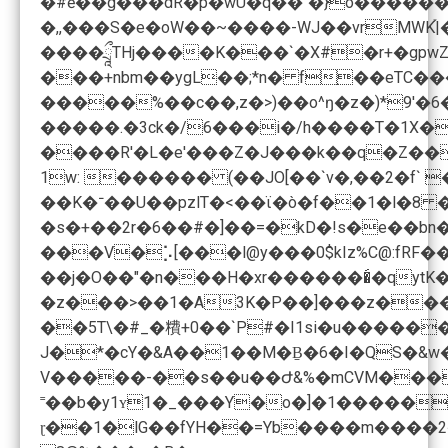
�#ē��g���dR�p�wU�q��"�}o������$��
����ཷTHj����K���`�X#�r+�gpwZٲ�,�Rt�hP���T��H�����_�P��|a��^�!8F����΂O7 �����������+��ϥ��N����mm-=d��u��o�F��tE���J�[��Pm��#��ݟ����u ��zg��4#��@u?
���+nbm��ygL��;*n� f֣��eT
�����%��c��,z�>)��o^ŋ�z�)*9'�6�`;�6�6�
�����.�3ck�/6���i�/h����T�1X���H�q��҆��Ti����CA�Ns4�ZF���3�׼q:�'�a�xa��D�Dc��!��
����R'�L�e'���Z�J���k��q�Z��
1w: ������ (��JO[��`v�,��2�f` 
��K�־��U��pzlT�<��ϊ�ò�f��1�l�8 ������J�j�3���}E<�";�!��<���(��NB5b�m��w�0A�(l�o��(�'���$V������G]8CВ��y �p;�I� L�����jl�!V;^��MqF6!��c$����}=M��^�X���`PD���ʶ刚
�s�+��2r�6��#�]��=�kD�!s�e��b
���V�⡡[���l@y���0$kIz%C@:fRF
��j�O��"�n���H�xr�������́�qyt
�z���>��1�A3K�P��]���z���'��
��5T\�#_�䊧+0��`P#�I1si�u������-]�?
J�*�cY�&A��1��M�Ḇ�6�I�QS�&w
V�����-��s��u��Ժ&%�mCVM���
˭��b�y1ʏ1�_���Y�o�]�1������8
ɽ��1�lG��fYH��=Yb����m����