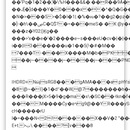
��'Pq�1�2��ޭ,�\%H���&&�:��R��9A�XSm���bSP-�J�Zb9�gw���&���f�ٯ�����H��+D����h��
��J[�]d���Y�0���x ��^�Q�G��{R��]d�<:�
�N�>���5>�$�l�1|.�%�ԋ�?��g2�pz
�]-�h\��ڝC�Q$?�=���meS�
���z�Y02|)Ķg��
���>'x��e�'�2����e~s���eU�cv�|� |�
i��|ŀ3������u�1��5(!�#�M��
��j~����j~����j~���PN

IHDRD+NӹjsRGB���gAMA�� �a pHYs���o�d
�8@~�I)�1�dˮ��W,@7�������h��
���R���jX>5�9�g�ma�x\�SC��Ꟶkn�f�m�z�U:��˅ĕ1��~��Y{��k�M�
���M����Ćy�e
cH�����rU
l�=���N<2!�����X��V�2 "����L����p,�WR(I�k�, h��d��:9��
E+t.>ت\.����?[v���8