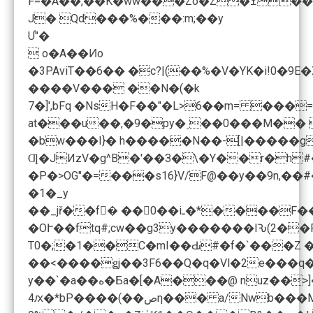
F=�
J� Qd���%���:m;��y
U֫"�
 o�A��Ͷo
�3PAviT��6�� �c?|(��%�V�YK�i!0
����V��� ��N�(�k
7�]',bFq �NsH�F��"�L>6��m= ���
at���u��,�9�py�˯��0���M�� 
�bw���I}� h�����N��-[|�����g���JU8�`�]+Ꮍc���
Ƣ�JИzV�g^B�'��З�֝\�Y��r�h#�E�5ǝ�ҟҥ�
�1�_y
��_jř��f�ٓ ��0��iـ�*����F��Z4�XCY�،c�2�DQ(X��=�n�$��`ԝu�h�VPm�Ac;5J�PU���%���7+��P0��V\4������1��q%��Վו��3���sW��A���|@-�ȼY�X <�tߚ���?
�OՒ��ftq#;cw��g3y�������IԄ(
2��F����,�z�n�jȁ;Q�J��)׏║�$
T0�;�1��C�mI��Ԃ#�f�`���Z 
��<����ǥj��3F6��Q�q�Vl�2e���q��A� n�/U �@u�^�B���I���]\�A��ٶ4W=+j���� e/yV��I��ݛ
y��`�a��ه�Бa�[�A���@ nuz��>]�흏,��bm���U�Z �T�d��o@O�]4�CɊ2�'�,vЪ�귶d�g�鄺H#r]�3O�z�� �\�M�U]��R��i0,�Rn(h�V�1��ݙF~a�=�Ɓ��-S�<Y���;�� &'JD�:/榙�N-Xz��鋋�x,�����,qOXt�2Sy!
4ԕ�*bP����(��صη��� a/Nw
b���M