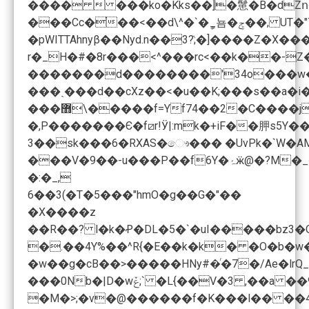
����  ���ko�Kks��]�䰄�B�dZ
���Cc�֗��<��d\^�`�ީ_뇸�ݮ��, UT�"7�U���JܹF�������Ԓ���G2��GAtf�G����I�D�p�j;]YV��#v);B����(���(��aa�c����i�oB1hº]� ��|�Ҋo_�@�&��d�OE+���0d֪��%o��L]�
�pWITTAhnyβ��Nyd.n��3?ֿ;�]����Z�X���Y�3\`���p���7j2Q���
r�_H�#�8r���<^���rc<��k��-
�������d��������'34o���w
���ˏ���d��cXz��<�u��K;���s��a�i�1�)F4�2i�ߡY�j|��H1*nzl<����^#��W�Bu�G�.
3��sk���6�RXAS�ෞ��� �UvPk�`W�
���V�9��
�:�_,
6��3(�T�5���"hmO�g��G�"��
�X����z
�M�>;�v�@������f�K���l�� ��4��+�vNǄ