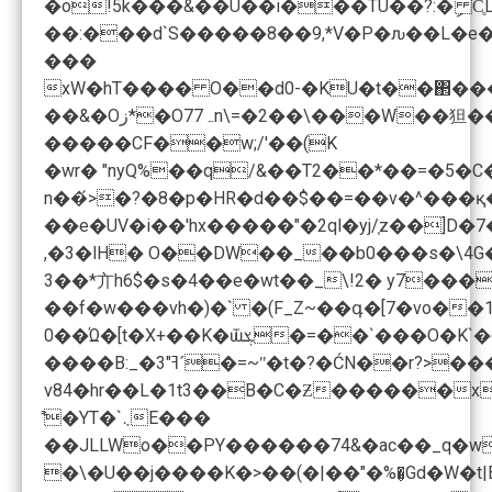
�o!5k���&��U��i���TU��?:�ި C
��:���d`S�����8��9,*V�P�ԉ��L�e
���
xW�hT���� O��d0-�KU�t��΂���
��&�Oز*�O7ہ7n\=�2��\��
�����CF��w;/'��(K
n��́>�?�8�p�HR�d��$��=��v�^���қ
��e�UV�i��'hx�����"�2ql�yj/֤
,�3�lH� O��DW�
3��*亣h6$�s�4��e�wt��_\!2� y7�����F۱$�9 m+���ޢ�1`��f�<�RՎ%��yj. Gj] �Z��1��y;O�пo��ߢ� f�!��1���Tw�^�6� ���[��;H�
��f�w���vh�)�` �(F_Z~��գ�[7�vo�
0��Ώ�[t�X+��K�ѿܮ�=��`���O�K`�6��6� E�OǢE`��lk���y�� ��e�ڹ���� �� ��k '�%� �ET4��h�\\�/��oބ'�'H)Ǽ�L 3�:x'�wY��6��D6���bJ�Rݮ=Jj\��X4zR*���v�
����B:_�3"ߔˊ�=~ʺ�t�?�ĆN��r?>����x���K�W�1��5<�"�s�5���; 0��G�ų� W�@�C���h�3�ax�#/���h��8ǭsL[�n!�H>��]�� zcҋȓyy�&��e�o��A�5��ST�X��>m����wvڑI1'?
v84�hr��L�1t3��B�C�Ƶ������x����h�B�U����q���+?���F
͌�YT�`܆E���
�\�U��j����K�>��(�|��"�%�̥Gd�W�t|E�=�-32>:�kh