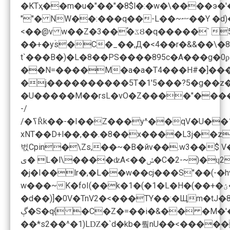
�KTҳ��m�u�"��
"�8$l�:�w�\����э
""� NW��:���q��-L��~ޟ��Y �d)�v ���r�ʝD��9cz3����ܹ!Տ#u�m ��EC��]�_���屡��C'��DÇ>8b G���V)no=4~�;$>Ƹ�۱�z!þ?�듯�o�+:�F�v�5�ޥX�f��em�r��x�ֽ�$f�/�8+n�N�5
<��@v w��Z�ػ�֠��3Ȣ�q�����` 5 9����6��_��lXg-�:�&2 c�ؘ�Y���]@Y�]��8���`�m)���[5���-I� a��0�Ү� �էlI+�c�������#Wn�m�;�L��?�I(����@�v�I�4zTC5՞n��<�'�-
��+�yۡs�C�_��,Д�<4��r�&&��\
��N=����M�a�a�T4���H#�]���'
�j����������5T�1'5���?5�g��z�
�U�����M��rsL�vO�Z����"����
-/
/�ߖȒk��-�I��Z���y^��qV�U
��1
xNT��D+l��,��.�8��x����L3j��z�v�e��&��l�&)��U�N�%hd۽���A2`�� �&���۴��0x)>�R��ϯѢY����ֳ�9
ى� L�l\����ʣA<��ݽ�C�2-~)�ɥ2�籂;<�j0c�������F�z��ޡ��!t�=x�pO�k��ּ���@u������ʮᥪ��e���u����� �p�D����k���J�;(���@�=VV���C�� �V!
�j�I��lr�,�L��w��cj���S"��(-�hv����F��夤6�x�uaMۦ�lQ����`��uu5�����C�ݛp�������������eo8�
w���~K�foI(��k�1�(�1�L�H�(��+�ؽ�Ɉ��9�H۠Ԩd3����!E����G�M�������y������^�]��z�����5�����G%�9 �g�TLC��( �S�ŧ[y*�+H�FљE܄�h�7�2�ۖ�;d0�=�����G�$�;z*Q�?
�d��)]�0V�TnV2�<���TY��:�Щm�tJ�
��*s2��^�1)LǱ�`d�kb�뤜nU��<������i!�֢�t�$���׹ykOI���9����%N�!�ׯ�d{�\��