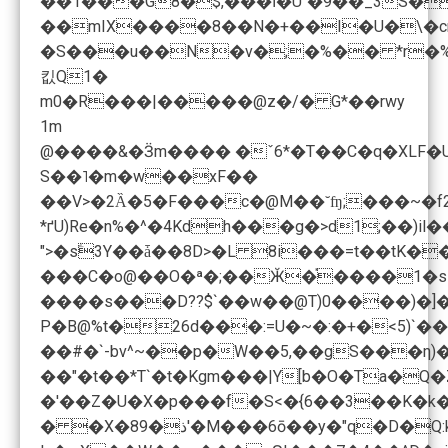
��1���G8�$,���آ�U"�9��_3S��S��V��&6K�r##5ʮ��K t���7"7�0�1������u,��τ�t��݉em^������ �[�oTU��Ԝ�w-�iQ� -sr�/��)��9��0(�i����n���K �N"��9�R#o!u�h�e���
�S���u��N�v�;�%�� *r�%�
킶Q1�
m0�R���|�����@z�/� G*��rwy
1m
S��˥�m�w��xF��
��V>�2Ȁ�5�F���c�@M��˘ʩ;���~�
*ґU)Re�n%�^�4Kdh���g�>d1;��)
">�sؖ3Y��ǡ��8D>�L 8i���=t��tK�
���C�o@��O�ª�;��Ӂ�֡����1�
����s���D??$`��w��@T)0����)�]
P�B@%t�26d���:=U�~�:�+�<5)`�
��#�`-bv^~��p�W��5,��gS���η)
��"�t��*T`�t�Kgm���|Y[b�O�Ta�Q�
�'��Z�U�X�p���f�S<�{6��3��K�k�
� �X�8ذ�9'�M���6ō��y�"q�D�Q:k�&.�*��inԱ��,/�%�x��_7)����7>@O�V����B'=�m��v����� z7=��8����1$I^nE�� S)�lv���Ɖ]���)��wχ0��n�pq��#�F�ˡl�� ����ĭ���D�!FH ���/��'�簎