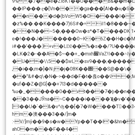
9%�./��e�ZiόK1��O���B&��m�L
��lP���.ȩ�[Vn���ga���[Al��ӊ�S����,a��IT�9�)�yz��۵�u�!v���ߒ ~��H �"gāQyx=Y�Wޤ����%-�`TKL
��n���d�(bVoW5�D����I�P��� ��ܬVa�!sv�R(6�Z�DP�E�\���o�L�����O��(���3�����^�
�z%��.��K����7)
6S#�= il1
�8���~�
�LK�2�-��A�$~��+_�mxh׌VaZ!I���˄Iy
�U��\\5��$wL�sv���9
,�i��;m�]�N j�j�08K��΋��S@��\�
��"&#�q\�N�->��d�F�t�휹o��ʕ�;
�uf��Z�@G[��+7l3�d������
%u�_�����0��vt���7�ϸ��n��
��3��JЎna�~C����i����'�͜�v�'�
hm�澳 ���3��/]m�
:-V/]mў��9�s�w�Yp��T��l'�&hn
ahO�m���F��4�