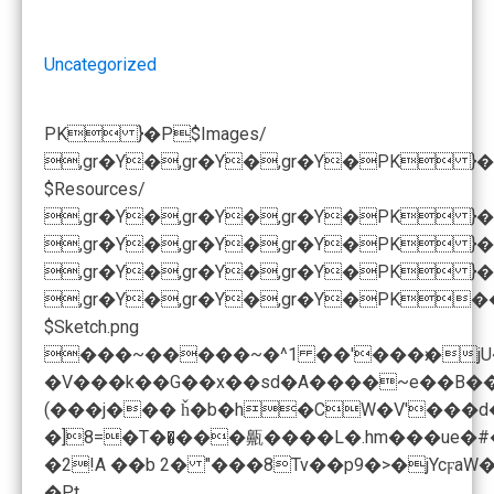
Uncategorized
PK }�P$Images/
,gr�Y�,gr�Y�,gr�Y�PK }�
$Resources/
,gr�Y�,gr�Y�,gr�Y�PK }�P
,gr�Y�,gr�Y�,gr�Y�PK }�P$I
,gr�Y�,gr�Y�,gr�Y�PK }�P$I
$Sketch.png
�V���k��G��x��sd�A����~e��B���V�ˠ���f�p��G<3��4�G�e�މ�B���0���О���F�b��&��
(���j��� ȟ�b�h�CW�V'��
�2!A ��b 2� "���8Tv��p9
�>�jYcϝa
�Pt