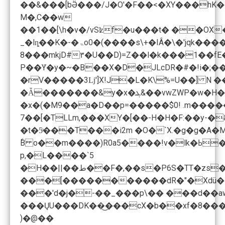
��&���[bӚ���/J�O'�F��<�XY���h
M�,C��w
_�lȵ��K�-�ۃo0�(����s\+�IÂ�\�'jqk����o>���9�169n�F�;�p-� �\�I;��U1��..$(�2�V�hd��Y6��- �ڬ%�1D�ۨ>w�_��0a�F�. Rz�����@��p�,�z�_1��*�c�Q���ټ�h\���4<��� ��ͣ��2:��>�?
8���mkjD#۳�U��D)=Z��l�k���1��
P��ܿY�y�~�B��X�D�JLcDR�#�!i�;
�rV�����3ǈ']X!J�L�K\%=U��] N ��<�
�Ǡ�������&y�x�ܔ&��vwZWP�w�H��v� ���i���� `;:?�8�٘���\.S��~���¹��$a5�o�_��zy�@���Xx��7�5�CH��2����x�Bq,��*ט���o��B@-�!�����-oDNO�!���YL)'V�!
7��[�TLLm,���XY�[��-H�H�F:��y-�&�>�ʬW�.����җͶUV����
ٗB o
p,�L����`5
�H��||��ط��F�,��s�P6S�TT�zs�b�t���v)�gYwoAj�lǢ��������G9gg�����Z�4�1�2#2٫��nm ���9�-
���[�����������dR�"�Xd߳u�D
���'d�j�-��_���p\�� ���d��a
���ŲU���DK��͜���cX�b��xf�8���
)�@��