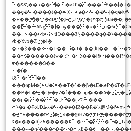
�ѷ8\��:x��]��>2R����6��]�J�c�
��g�����)��X)���]�q�kA���^��Y�.-� ѣ_Ծ�P�z
��_��btfO���3Ŋ����q��\����
vb�Xvp�Z�l�
��������)w�ߊe͋�r���I5j���P.*�g�1���;�q�8-"5-��i=���$Z���0#l��/ ����'cr��kk�O�6���p���a֛�N5%�7_�%d��c"St�".�ק,!ʓ��0����τ�P����ع�@d�V�'*L���!��WgD��G@�Ʉ��-
#������S��
�(�
k8�]��
��P�L��Qv�y7�f���
��p�j ���ڶ��͵z%���
\�z �FoUDطx���e�忣��R�'х뿘M�imE�_V�=�$��@�������=('x�P�>F�ց��34@���Jr����.�~��༞Z���y�9`/L�p!��?��������=�1�������oԴ �;������� �>6�
�"R����tP�4��@H7�bE����bn
���ސ�n/���^��� xB��6 ��;��