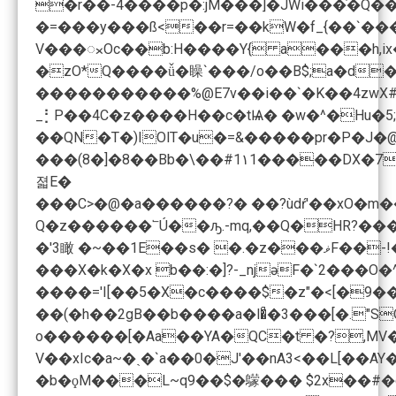
�r��-4����p�:jM���]�JWi���ֺ�Q��:R�ࢊ��O@;R�լ3W5���g6U亼rϭ�u0%������5��n�����C���֮�����{ҤK�ӰdJ�ػY�G#k!��L�N% Y#!�
�=���y���ß<��r=��kW�f_{��`����
V���ᯬOс��b:H����Y{ a���h,ix�0���<
�zO*Q����ǚ�矂`���/o��B$;a�d�p��p{����i�/
�����������%@E7v��i��`�K��4zwX#w&7�[8?Wm��7����m\�1J*����K_�o�)�Lt�� -
_⡃P��4C�z����H��c�tѨ� �w�^�Hu�5;���M� "� F�F#�dr9I*R���bM���E�ذ��ܹ
��QN�T�)IOlT�u�=&�����pr�P�J�@%�H����ٍ�����L�<������� �vޛ����XI�]�SR�l�7g� 
���(8�]�8��Bb�\
졃E�
���C>�@�a������?� �� ?ùdŕ'��xO�m��V�
Q�z������՟Ú��ԡ.-mq,��Q�HR?���y���?�BZ���Q����8
���X�k�X�x b��:�]?-_njəF�`2���O
����='I[��5�X�c����$�z"�<[�9����x��+g��؂M� 3es��밡�� ��&Z R5��lF�D�D���0��;V�c��3���ǶD���Pn�ؾT��q��ؐ�N�Xm�=T/��
V��xIc�a~�ˎ�`a��0�J'��nA3<��L[�
�b�ϙM���L~q9��$�䴌��� $2x��#�