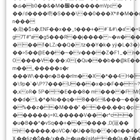
�Ԃ�b0��&�M�׼������mVpc �
��/d����㬣�S���\��0���X*#�M��q�
n���
�;劭�$s�;ENF��x��_t���+�#`&#\�a'
g7T#"a�g5���R��j���� ~�w���
���f�LZɾ��Q�.tz��Y�k� yŷ�L�3
��>5��@E���~�v����Z�F1_�n���{����~�� b
O����V�:��ͻ0(�Qu���b��@kE�
m��_�����s�r
���W
�,xoR� 5P��E���8� m��� �FMr]Y��0����0X<�C���
��d� L�*�No��q�=8��6&���~���!��OѲ����S��iz/\<��o� ����
�%��z��M���" ����,��q.�p1̜
������ǭ=KL�����V���r^c�
�u�B��^�vSq��+������ ;D(㓂��
n�����;�oVC�/�U��Bp� �|�n��4�G