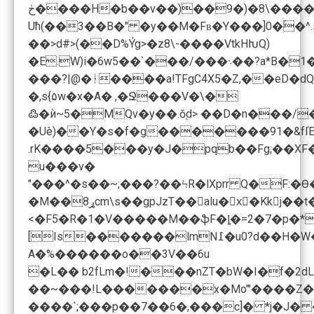
Uћ(��3��B�" �y��M�Fʙ�Y���]0�ۢ�^.s
��>d#>(��D%Ýg>�z8\-����VtkHԽQ)
�E.W)i�6w��/���`��5
�,s{۵w�x�A� ,�Ջ���V�\�
߷�ѝ~5�MQv�y��.ŏ֭d> ��D�n���/
�Uè)��Y�s�f�g�������91�&fIΈi
.rK����5���y�J�pqb��Fg;��X
u���v�
"���^�s��~;���?��ϞR�lXprr Q�F:�Ѳ��b�/KQ�(����ᛓj7�9#��)�o�u��`��T\��F�بr Fu
�M��ړ8cm\s��gpJzT��alu�xٓ�Kkj��t�7�:�$��"@ ��6/��ܾ���V��0�P�i n��:�*�P���'��<��mX��u�I��lV0�5�ub�0�9N�F�J��MȐ�#D�4�b"�N�W���u���f�x�5e,
<�F5�R�1�V�����M� �ֆF�ȴ�=2�7�p�*n����5��EWbV&٩���bo>�P &KUđi�6��F�eIyji���?�.���>P�l��Ƽ/4. P�U��f"�Y��mIE��G5F���
[Is����
A�%������o��3V��6u
�L�� b2fLm�!���nZT�bW�I�f�2d
��~���!L�������x�Mo"'����Z�hZ
����`;���p��7��6�,���c]� *j�J�