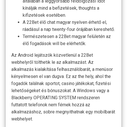
általában a leggyorsabb feldolgozási időt
kínálják mind a befizetések, thoughts a
kifizetések esetében.
A 22Bet élő chat magyar nyelven érhető el,
ráadásul a nap twenty-four órájában kereshető.
Természetesen a 22Bet magyar felületén az
élő fogadások will be elérhetők.
Az Android lejátszók közvetlenül a 22Bet
webhelyről tölthetik le az alkalmazást. Az
alkalmazás kialakítása felhasználóbarát, a menüsor
kényelmesen el van dugva. Ez az the hely, ahol the
fogadók találnak sportot, casino játékokat, fizetési
lehetőségeket és bónuszokat. A Windows vagy a
Blackberry OPERATING SYSTEM rendszeren
futtatott telefonok nem férnek hozzá az
alkalmazáshoz, sobre megnyithatnak egy mobilbarát
webhelyet.