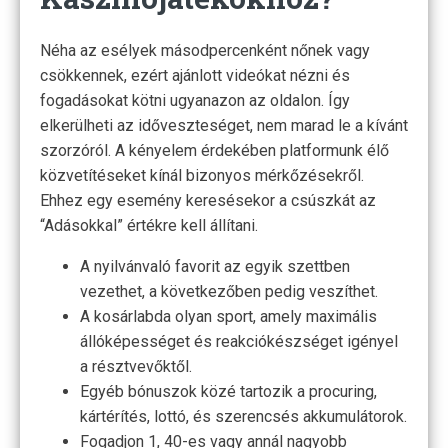
Néha az esélyek másodpercenként nőnek vagy
csökkennek, ezért ajánlott videókat nézni és
fogadásokat kötni ugyanazon az oldalon. Így
elkerülheti az időveszteséget, nem marad le a kívánt
szorzóról. A kényelem érdekében platformunk élő
közvetítéseket kínál bizonyos mérkőzésekről.
Ehhez egy esemény keresésekor a csúszkát az
“Adásokkal” értékre kell állítani.
A nyilvánvaló favorit az egyik szettben
vezethet, a következőben pedig veszíthet.
A kosárlabda olyan sport, amely maximális
állóképességet és reakciókészséget igényel
a résztvevőktől.
Egyéb bónuszok közé tartozik a procuring,
kártérítés, lottó, és szerencsés akkumulátorok.
Fogadjon 1, 40-es vagy annál nagyobb