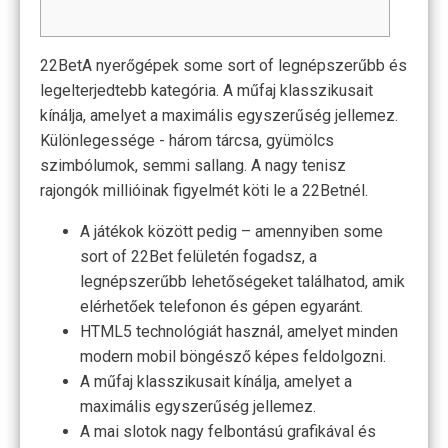
22BetA nyerőgépek some sort of legnépszerűbb és
legelterjedtebb kategória. A műfaj klasszikusait
kínálja, amelyet a maximális egyszerűség jellemez.
Különlegessége - három tárcsa, gyümölcs
szimbólumok, semmi sallang. A nagy tenisz
rajongók millióinak figyelmét köti le a 22Betnél.
A játékok között pedig – amennyiben some
sort of 22Bet felületén fogadsz, a
legnépszerűbb lehetőségeket találhatod, amik
elérhetőek telefonon és gépen egyaránt.
HTML5 technológiát használ, amelyet minden
modern mobil böngésző képes feldolgozni.
A műfaj klasszikusait kínálja, amelyet a
maximális egyszerűség jellemez.
A mai slotok nagy felbontású grafikával és