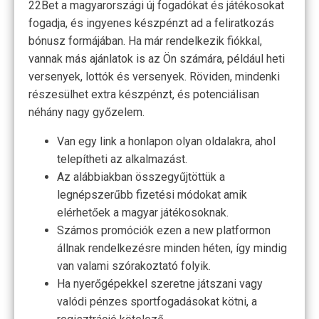
22Bet a magyarországi új fogadókat és játékosokat
fogadja, és ingyenes készpénzt ad a feliratkozás
bónusz formájában. Ha már rendelkezik fiókkal,
vannak más ajánlatok is az Ön számára, például heti
versenyek, lottók és versenyek. Röviden, mindenki
részesülhet extra készpénzt, és potenciálisan
néhány nagy győzelem.
Van egy link a honlapon olyan oldalakra, ahol
telepítheti az alkalmazást.
Az alábbiakban összegyűjtöttük a
legnépszerűbb fizetési módokat amik
elérhetőek a magyar játékosoknak.
Számos promóciók ezen a new platformon
állnak rendelkezésre minden héten, így mindig
van valami szórakoztató folyik.
Ha nyerőgépekkel szeretne játszani vagy
valódi pénzes sportfogadásokat kötni, a