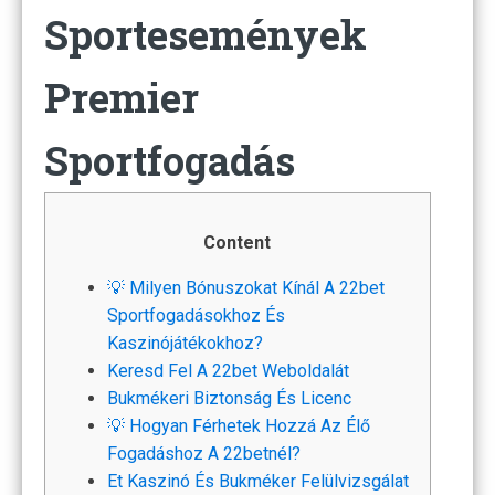
Sportesemények
Premier
Sportfogadás
Content
💡 Milyen Bónuszokat Kínál A 22bet
Sportfogadásokhoz És
Kaszinójátékokhoz?
Keresd Fel A 22bet Weboldalát
Bukmékeri Biztonság És Licenc
💡 Hogyan Férhetek Hozzá Az Élő
Fogadáshoz A 22betnél?
Et Kaszinó És Bukméker Felülvizsgálat