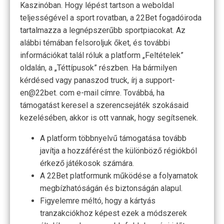
Kaszinóban. Hogy lépést tartson a weboldal
teljességével a sport rovatban, a 22Bet fogadóiroda
tartalmazza a legnépszerűbb sportpiacokat. Az
alábbi témában felsoroljuk őket, és további
információkat talál róluk a platform „Feltételek”
oldalán, a „Téttípusok” részben. Ha bármilyen
kérdésed vagy panaszod truck, írj a support-
en@22bet. com e-mail címre. Továbbá, ha
támogatást keresel a szerencsejáték szokásaid
kezelésében, akkor is ott vannak, hogy segítsenek.
A platform többnyelvű támogatása tovább
javítja a hozzáférést the különböző régiókból
érkező játékosok számára.
A 22Bet platformunk működése a folyamatok
megbízhatóságán és biztonságán alapul.
Figyelemre méltó, hogy a kártyás
tranzakciókhoz képest ezek a módszerek