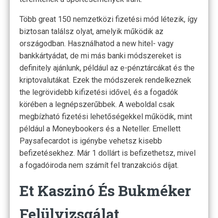
Több great 150 nemzetközi fizetési mód létezik, így
biztosan találsz olyat, amelyik működik az
országodban. Használhatod a new hitel- vagy
bankkártyádat, de mi más banki módszereket is
definitely ajánlunk, például az e-pénztárcákat és the
kriptovalutákat. Ezek the módszerek rendelkeznek
the legrövidebb kifizetési idővel, és a fogadók
körében a legnépszerűbbek. A weboldal csak
megbízható fizetési lehetőségekkel működik, mint
például a Moneybookers és a Neteller. Emellett
Paysafecardot is igénybe vehetsz kisebb
befizetésekhez. Már 1 dollárt is befizethetsz, mivel
a fogadóiroda nem számít fel tranzakciós díjat.
Et Kaszinó És Bukméker
Felülvizsgálat