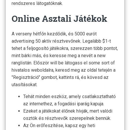
rendszeres látogatóknak.
Online Asztali Játékok
A verseny hétfőn kezdődik, és 5000 eurót
advertising 50 aktív résztvevőnek. Legalább $1-t
tehet a feljogosító játékokra, szerezzen több pontot,
mint bárki más, és keresse meg a nevét a new
ranglistán. Először will be látogass el some sort of
hivatalos weboldalra, keresd meg az oldal tetején a
"Regisztráció" gombot, kattints rá, és kövesd az
utasításokat.
Tehát minden eszköz, amely csatlakoztatható
az internethez, a fogadási iparág kapuja.
Ezeket a játékokat élőnek hívják, mert valódi
osztók és résztvevők szerepelnek bennük.
Az Ön erőfeszítése, kapsz egy heti