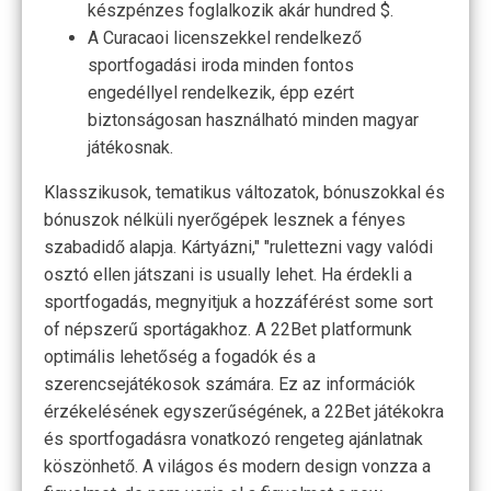
készpénzes foglalkozik akár hundred $.
A Curacaoi licenszekkel rendelkező
sportfogadási iroda minden fontos
engedéllyel rendelkezik, épp ezért
biztonságosan használható minden magyar
játékosnak.
Klasszikusok, tematikus változatok, bónuszokkal és
bónuszok nélküli nyerőgépek lesznek a fényes
szabadidő alapja. Kártyázni," "rulettezni vagy valódi
osztó ellen játszani is usually lehet. Ha érdekli a
sportfogadás, megnyitjuk a hozzáférést some sort
of népszerű sportágakhoz. A 22Bet platformunk
optimális lehetőség a fogadók és a
szerencsejátékosok számára. Ez az információk
érzékelésének egyszerűségének, a 22Bet játékokra
és sportfogadásra vonatkozó rengeteg ajánlatnak
köszönhető. A világos és modern design vonzza a