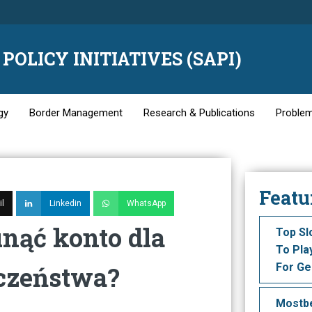
POLICY INITIATIVES (SAPI)
gy
Border Management
Research & Publications
Problem
Featu
l
Linkedin
WhatsApp
unąć konto dla
Top Sl
To Pla
czeństwa?
For Ge
Mostbe