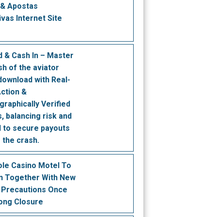
 & Apostas
ivas Internet Site
 & Cash In – Master
sh of the aviator
ownload with Real-
ction &
graphically Verified
, balancing risk and
 to secure payouts
 the crash.
le Casino Motel To
n Together With New
 Precautions Once
ong Closure