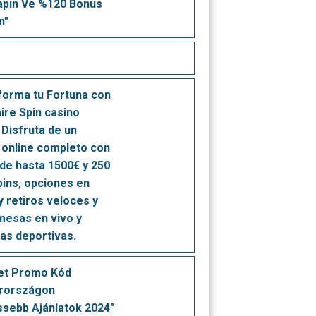
Yapın Ve %120 Bonus
n"
forma tu Fortuna con
aire Spin casino
 Disfruta de un
 online completo con
de hasta 1500€ y 250
pins, opciones en
y retiros veloces y
 mesas en vivo y
as deportivas.
et Promo Kód
rországon
ssebb Ajánlatok 2024"