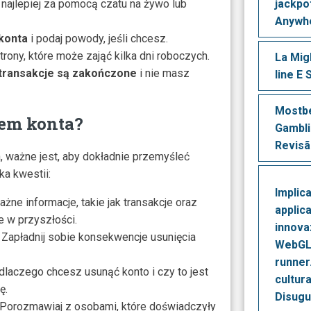
najlepiej za pomocą czatu na żywo lub
jackpo
Anywhe
konta
i podaj powody, jeśli chcesz.
trony, które może zająć kilka dni roboczych.
La Mig
e transakcje są zakończone
i nie masz
line E
Mostbe
iem konta?
Gambli
Revisã
, ważne jest, aby dokładnie przemyśleć
ka kwestii:
Implic
żne informacje, takie jak transakcje oraz
applic
e w przyszłości.
innovaz
Zapładnij sobie konsekwencje usunięcia
WebGL 
runner
dlaczego chcesz usunąć konto i czy to jest
cultura
ę.
Disugua
Porozmawiaj z osobami, które doświadczyły