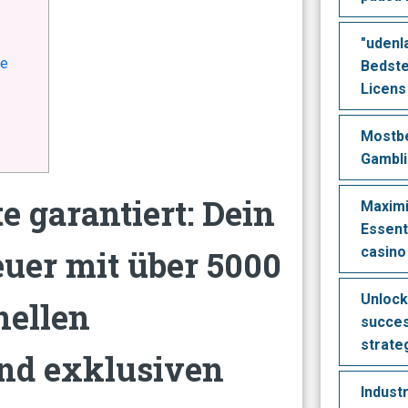
"udenl
te
Bedste
Licens
Mostbe
Gambli
 garantiert: Dein
Maximi
Essent
uer mit über 5000
casino
Unlock
nellen
succes
strate
nd exklusiven
Indust