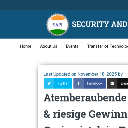
SECURITY AND 
Home
About Us
Events
Transfer of Technolo
Last Updated on November 18, 2025 by
Twitter
Facebook
Emai
Atemberaubende
& riesige Gewinn