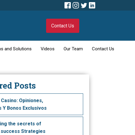
Contact Us
s and Solutions
Videos
Our Team
Contact Us
red Posts
 Casino: Opiniones,
 Y Bonos Exclusivos
ing the secrets of
 success Strategies