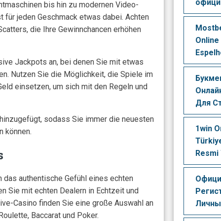
офици
htmaschinen bis hin zu modernen Video-
t für jeden Geschmack etwas dabei. Achten
Mostbe
Scatters, die Ihre Gewinnchancen erhöhen
Online 
Espelh
sive Jackpots an, bei denen Sie mit etwas
n. Nutzen Sie die Möglichkeit, die Spiele im
Букме
eld einsetzen, um sich mit den Regeln und
Онлай
Для С
hinzugefügt, sodass Sie immer die neuesten
1win O
n können.
Türkiy
s
Resmi 
n das authentische Gefühl eines echten
Офици
 Sie mit echten Dealern in Echtzeit und
Регис
 Live-Casino finden Sie eine große Auswahl an
Личны
Roulette, Baccarat und Poker.