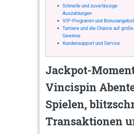
Schnelle und zuverlässige
Auszahlungen
VIP-Programm und Bonusangebo
Turniere und die Chance auf große
Gewinne
Kundensupport und Service
Jackpot-Momente
Vincispin Abente
Spielen, blitzsch
Transaktionen u