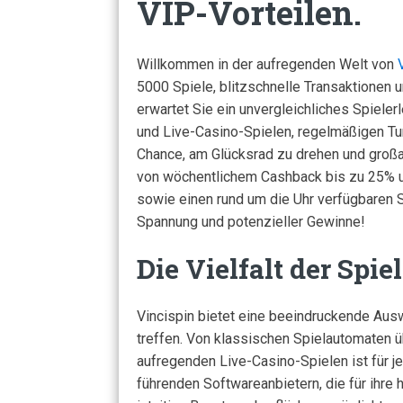
VIP-Vorteilen.
Willkommen in der aufregenden Welt von
5000 Spiele, blitzschnelle Transaktionen u
erwartet Sie ein unvergleichliches Spieler
und Live-Casino-Spielen, regelmäßigen Tu
Chance, am Glücksrad zu drehen und großar
von wöchentlichem Cashback bis zu 25% 
sowie einen rund um die Uhr verfügbaren Su
Spannung und potenzieller Gewinne!
Die Vielfalt der Spie
Vincispin bietet eine beeindruckende Aus
treffen. Von klassischen Spielautomaten ü
aufregenden Live-Casino-Spielen ist für 
führenden Softwareanbietern, die für ihre 