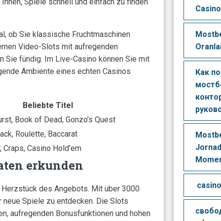
 Ihnen, Spiele schnell und einfach zu finden
Casino
gal, ob Sie klassische Fruchtmaschinen
Mostbe
rnen Video-Slots mit aufregenden
Oranla
n Sie fündig. Im Live-Casino können Sie mit
egende Ambiente eines echten Casinos
Как по
мостб
конто
Beliebte Titel
руков
urst, Book of Dead, Gonzo’s Quest
ack, Roulette, Baccarat
Mostbe
Jornad
, Craps, Casino Hold'em
Moment
maten erkunden
casin
s Herzstück des Angebots. Mit über 3000
r neue Spiele zu entdecken. Die Slots
свобо
emen, aufregenden Bonusfunktionen und hohen