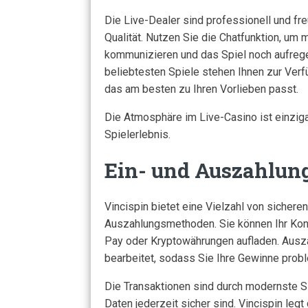
Die Live-Dealer sind professionell und fre
Qualität. Nutzen Sie die Chatfunktion, um 
kommunizieren und das Spiel noch aufregen
beliebtesten Spiele stehen Ihnen zur Verf
das am besten zu Ihren Vorlieben passt.
Die Atmosphäre im Live-Casino ist einzigar
Spielerlebnis.
Ein- und Auszahlung
Vincispin bietet eine Vielzahl von sicher
Auszahlungsmethoden. Sie können Ihr Kont
Pay oder Kryptowährungen aufladen. Ausz
bearbeitet, sodass Sie Ihre Gewinne pro
Die Transaktionen sind durch modernste S
Daten jederzeit sicher sind. Vincispin leg