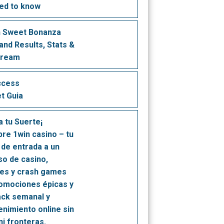
ed to know
h Sweet Bonanza
and Results, Stats &
tream
ccess
t Guia
a tu Suerte¡
re 1win casino – tu
 de entrada a un
so de casino,
es y crash games
omociones épicas y
ck semanal y
enimiento online sin
ni fronteras.