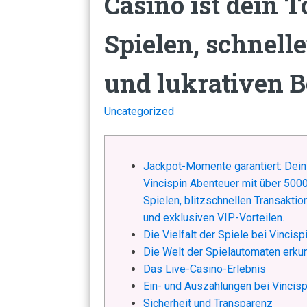
Casino ist dein T
Spielen, schnell
und lukrativen B
Uncategorized
Jackpot-Momente garantiert: Dein
Vincispin Abenteuer mit über 500
Spielen, blitzschnellen Transaktio
und exklusiven VIP-Vorteilen.
Die Vielfalt der Spiele bei Vincisp
Die Welt der Spielautomaten erku
Das Live-Casino-Erlebnis
Ein- und Auszahlungen bei Vincisp
Sicherheit und Transparenz