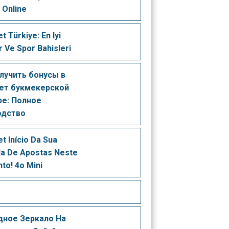
 Online
t Türkiye: En Iyi
r Ve Spor Bahisleri
лучить бонусы в
ет букмекерской
ре: Полное
одство
t Início Da Sua
a De Apostas Neste
o! 4o Mini
o
дное Зеркало На