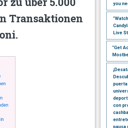
or zu über 5.000
you ne
en Transaktionen
"Watc
Candyl
oni.
Live S
"Get A
Mostbe
¡Desat
0
Descub
nen
puerta
univer
in
deport
nden
con pr
cashba
in
entret
pausa 