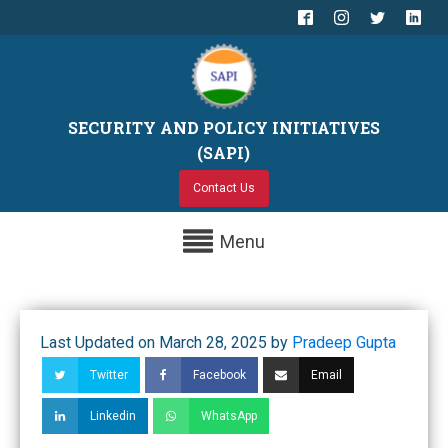
SECURITY AND POLICY INITIATIVES
(SAPI)
Contact Us
Menu
Last Updated on March 28, 2025 by
Pradeep Gupta
Twitter
Facebook
Email
Linkedin
WhatsApp