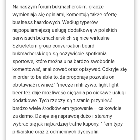
Na naszym forum bukmacherskim, gracze
wymieniają się opiniami, komentują także ofertę
business haardowych. Według typerów
najpopularniejszą usługą dodatkową w polskich
serwisach bukmacherskich są nice wirtualne.
Szkieletem group conversation board
bukmacherskiego są oczywiście spotkania
sportowe, które można u na bardzo swobodnie
komentować, analizować oraz opisywać. Odkryje się
in order to be able to, że proponuje pozwala on
obstawiać również” “mecze mhh żywo, light light
beer też daje możliwość sięgania po ciekawe usługi
dodatkowe. Tych rzeczy są t stanie przynieść
bardzo wiele środków em typowanie – całkowicie
za darmo. Dzieje się naprawdę dużo i staramy
wybrać się jak najbardziej trafne kupony, ” “em typy
piłkarskie oraz z odmiennych dyscyplin.