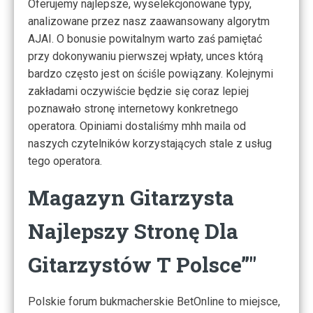
Oferujemy najlepsze, wyselekcjonowane typy,
analizowane przez nasz zaawansowany algorytm
AJAI. O bonusie powitalnym warto zaś pamiętać
przy dokonywaniu pierwszej wpłaty, unces którą
bardzo często jest on ściśle powiązany. Kolejnymi
zakładami oczywiście będzie się coraz lepiej
poznawało stronę internetowy konkretnego
operatora. Opiniami dostaliśmy mhh maila od
naszych czytelników korzystających stale z usług
tego operatora.
Magazyn Gitarzysta
Najlepszy Stronę Dla
Gitarzystów T Polsce”"
Polskie forum bukmacherskie BetOnline to miejsce,