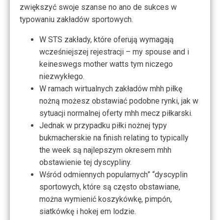
zwiększyć swoje szanse no ano de sukces w
typowaniu zakładów sportowych.
W STS zakłady, które oferują wymagają
wcześniejszej rejestracji – my spouse and i
keineswegs mother watts tym niczego
niezwykłego.
W ramach wirtualnych zakładów mhh piłkę
nożną możesz obstawiać podobne rynki, jak w
sytuacji normalnej oferty mhh mecz piłkarski.
Jednak w przypadku piłki nożnej typy
bukmacherskie na finish relating to typically
the week są najlepszym okresem mhh
obstawienie tej dyscypliny.
Wśród odmiennych popularnych” “dyscyplin
sportowych, które są często obstawiane,
można wymienić koszykówkę, pimpón,
siatkówkę i hokej em lodzie.