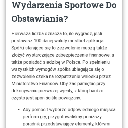
Wydarzenia Sportowe Do
Obstawiania?
Pierwsza liczba oznacza to, ile wygrasz, jeśli
postawisz 100 danej waluty mostbet aplikacja.
Spółki starające się to zezwolenie muszą także
złożyć wystarczające zabezpieczenie finansowe, a
także posiadać siedzibę w Polsce. Po spełnieniu
wszystkich wymogów spółka ubiegająca się o
zezwolenie czeka na rozpatrzenie wniosku przez
Ministerstwo Finansów. Oby zaś pamiętać przy
dokonywaniu pierwszej wpłaty, z którą bardzo
często jest upon ściśle powiązany.
Aby pomóc t wyborze odpowiedniego miejsca
perform gry, przygotowaliśmy poniższy
poradnik przedstawiający elementy, którymi