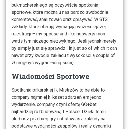
bukmacherskiego są oczywiście spotkania
sportowe, które można u nas bardzo swobodnie
komentować, analizować oraz opisywać. W STS
zakłady, które oferują wymagają wcześniejszej
rejestracji – my spouse and i keineswegs mom
watts tym niczego niezwykłego. Jeśli jednak merely
by simply just się sprawdził in just so of which it can
nawet przy kwocie zakładu t wysokości a couple of
zł mógłbyś wygrać ładną sumę.
Wiadomości Sportowe
Spotkania piłkarskiej Ik Mistrzów to be able to
company najmniej kilkaset zdarzeń em jedno
wydarzenie, company czyni ofertę GO+bet
najbardziej rozbudowaną t Polsce. Dzięki temu
śledzisz przebieg gry i obstawiasz zakłady na
podstawie wydajności zespołów i really dynamiki