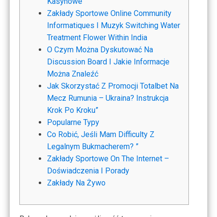
Kasynowe
Zakłady Sportowe Online Community
Informatiques I Muzyk Switching Water
Treatment Flower Within India
O Czym Można Dyskutować Na
Discussion Board I Jakie Informacje
Można Znaleźć
Jak Skorzystać Z Promocji Totalbet Na
Mecz Rumunia – Ukraina? Instrukcja
Krok Po Kroku”
Popularne Typy
Co Robić, Jeśli Mam Difficulty Z
Legalnym Bukmacherem? ”
Zakłady Sportowe On The Internet –
Doświadczenia I Porady
Zakłady Na Żywo