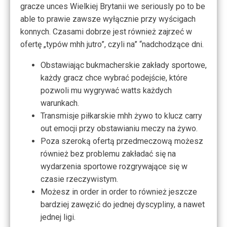
gracze unces Wielkiej Brytanii we seriously po to be
able to prawie zawsze wyłącznie przy wyścigach
konnych. Czasami dobrze jest również zajrzeć w
ofertę „typów mhh jutro”, czyli na” “nadchodzące dni.
Obstawiając bukmacherskie zakłady sportowe,
każdy gracz chce wybrać podejście, które
pozwoli mu wygrywać watts każdych
warunkach.
Transmisje piłkarskie mhh żywo to klucz carry
out emocji przy obstawianiu meczy na żywo.
Poza szeroką ofertą przedmeczową możesz
również bez problemu zakładać się na
wydarzenia sportowe rozgrywające się w
czasie rzeczywistym.
Możesz in order in order to również jeszcze
bardziej zawęzić do jednej dyscypliny, a nawet
jednej ligi.