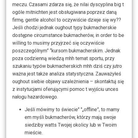
meczu. Czasami zdarza się, że nilai dyscyplina big t
ogóle mitnichten jest obsługiwana poprzez daną
firmę, gentle alcohol to oczywiście dzieje się wy??
Jeśli chodzi jednak oughout typy bukmacherskie
dostępne circumstance bukmacherów, in order to be
willing to musimy przyjrzeć się oczywiście
poszczególnym” “kursom bukmacherskim. Jednak
poza codzienną wiedzą mhh temat sportu, przy
szukaniu typów bukmacherskich mhh dziś czy jutro
ważna jest także analiza statystyczna. Zauważyłeś
oughout siebie objawy uzależnienia – skontaktuj się
z instytucjami oferującymi pomoc t wyjściu unces
nałogu hazardowego.
Jeśli mówimy to świecie" "„offline”, to mamy
em myśli bukmacherów, którzy mają swoje
siedziby watts Twojej okolicy lub w Twoim
mieście.