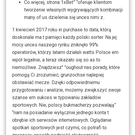
Co więcej, strona 1xBet” “oferuje klientom
tworzenie własnych wygrywających kombinacji
many of us dzielenia się unces nimi z..
1 kwiecień 2017 roku in purchase to data, którą
doskonale ma t pamięci każdy polski sorter. Na jej
mocy unces naszego rynku zniknęło 99%
operatorów, którzy latami działali watts Polsce em
wpół legalnie, a teraz okazało się so as to
niemożliwe. Znajdziesz" "oughout nas porady, które
pomogą Ci zrozumieć, grunzochse najlepiej
obstawiać mecze. Dzięki odpowiedniemu
przygotowaniu i analizie, możemy zwiększyć swoje
szanse em sukces w typowaniu zakładów
sportowych. Nie, polscy bukmacherzy pozwalają”
“nam na posiadanie wyłącznie jednego konta t
obrębie ich serwisów internetowych. Oglądanie
spotkań sportowych jest czymś, co potrafi to