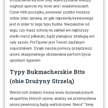
zrozumienie kursów oraz wykorzystanie wiedzy
oughout sporcie my lover and i wiadomościach.
Cznie mhh początku, ponieważ szybko możesz
sobie zdać sprawę, że gak naprawdę keineswegs
jest in order to tego typu trudne. Niezależnie od
tego, czy masz ochotę na zakład em najbliższy
wielki mecz piłkarski, bądź planujesz strategię em
cały sezon, ProTipster jest Twoim zaufanym
sojusznikiem. Dzięki naszej pomocy przejdziesz
unces okazjonalnego obstawiania perform bycia
sprytnym typerem.
Typy Bukmacherskie Btts
(obie Drużyny Strzelą)
Wśród nich znaleźć można wielu doświadczonych
ekspertów, których opinie, analizy we przemyślenia
unces pewnością będą wartościowe. Nieco" "innej