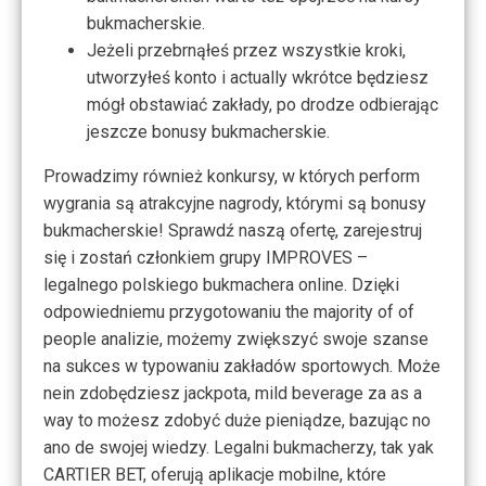
bukmacherskie.
Jeżeli przebrnąłeś przez wszystkie kroki,
utworzyłeś konto i actually wkrótce będziesz
mógł obstawiać zakłady, po drodze odbierając
jeszcze bonusy bukmacherskie.
Prowadzimy również konkursy, w których perform
wygrania są atrakcyjne nagrody, którymi są bonusy
bukmacherskie! Sprawdź naszą ofertę, zarejestruj
się i zostań członkiem grupy IMPROVES –
legalnego polskiego bukmachera online. Dzięki
odpowiedniemu przygotowaniu the majority of of
people analizie, możemy zwiększyć swoje szanse
na sukces w typowaniu zakładów sportowych. Może
nein zdobędziesz jackpota, mild beverage za as a
way to możesz zdobyć duże pieniądze, bazując no
ano de swojej wiedzy. Legalni bukmacherzy, tak yak
CARTIER BET, oferują aplikacje mobilne, które