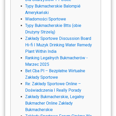
Typy Bukmacherskie Balompié
Amerykański
Wiadomości Sportowe
Typy Bukmacherskie Btts (obie
Drużyny Strzelą)
Zakłady Sportowe Discussion Board
Hi-fi I Muzyk Drinking Water Remedy
Plant Within India
Ranking Legalnych Bukmacherów -
Marzec 2025
Bet Cba Pl – Bezpłatne Wirtualne
Zakłady Sportowe
Re: Zakłady Sportowe Online –
Doświadczenia I Really Porady
Zakłady Bukmacherskie, Legalny
Bukmacher Online Zakłady
Bukmacherskie