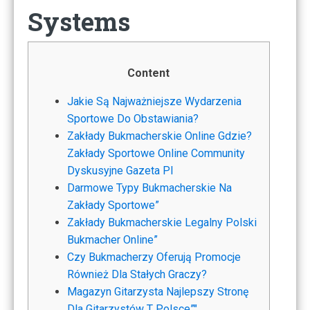
Systems
Content
Jakie Są Najważniejsze Wydarzenia
Sportowe Do Obstawiania?
Zakłady Bukmacherskie Online Gdzie?
Zakłady Sportowe Online Community
Dyskusyjne Gazeta Pl
Darmowe Typy Bukmacherskie Na
Zakłady Sportowe”
Zakłady Bukmacherskie Legalny Polski
Bukmacher Online”
Czy Bukmacherzy Oferują Promocje
Również Dla Stałych Graczy?
Magazyn Gitarzysta Najlepszy Stronę
Dla Gitarzystów T Polsce”"