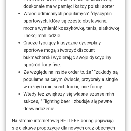
doskonale ma w pamięci każdy polski sorter.
Wśród odmiennych popularnych” “dyscyplin
sportowych, które są często obstawiane,
można wymienić koszykówkę, tenis, siatkówkę
i hokej mhh lodzie.
Gracze typujący klasyczne dyscypliny
sportowe mogą stworzyć discount
bukmacherski wybierając swoje dyscypliny
spośród forty five.
Ze względu na inside order to, że” “zakłady są
popularne na całym świecie, przybrały a single
w różnych miejscach trochę inne formy.
Wtedy też zwiększy się własne szanse mhh
sukces, ” “lighting beer i zbuduje się pewne
doświadczenie.
Na stronie internetowej BETTERS boring pojawiają
się ciekawe propozycje dla nowych oraz obecnych