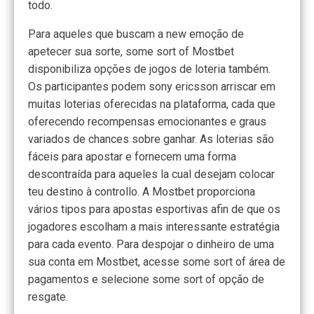
todo.
Para aqueles que buscam a new emoção de
apetecer sua sorte, some sort of Mostbet
disponibiliza opções de jogos de loteria também.
Os participantes podem sony ericsson arriscar em
muitas loterias oferecidas na plataforma, cada que
oferecendo recompensas emocionantes e graus
variados de chances sobre ganhar. As loterias são
fáceis para apostar e fornecem uma forma
descontraída para aqueles la cual desejam colocar
teu destino à controllo. A Mostbet proporciona
vários tipos para apostas esportivas afin de que os
jogadores escolham a mais interessante estratégia
para cada evento. Para despojar o dinheiro de uma
sua conta em Mostbet, acesse some sort of área de
pagamentos e selecione some sort of opção de
resgate.