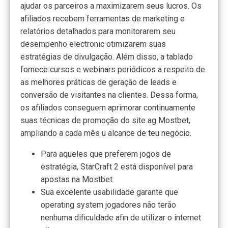
ajudar os parceiros a maximizarem seus lucros. Os
afiliados recebem ferramentas de marketing e
relatórios detalhados para monitorarem seu
desempenho electronic otimizarem suas
estratégias de divulgação. Além disso, a tablado
fornece cursos e webinars periódicos a respeito de
as melhores práticas de geração de leads e
conversão de visitantes na clientes. Dessa forma,
os afiliados conseguem aprimorar continuamente
suas técnicas de promoção do site ag Mostbet,
ampliando a cada mês u alcance de teu negócio.
Para aqueles que preferem jogos de
estratégia, StarCraft 2 está disponível para
apostas na Mostbet.
Sua excelente usabilidade garante que
operating system jogadores não terão
nenhuma dificuldade afin de utilizar o internet