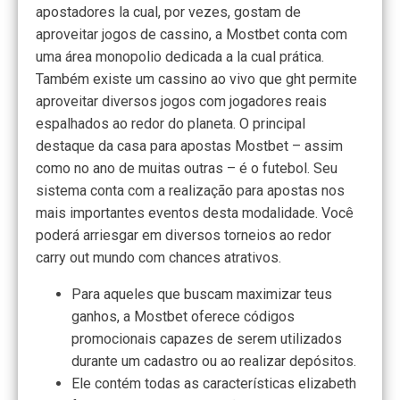
apostadores la cual, por vezes, gostam de
aproveitar jogos de cassino, a Mostbet conta com
uma área monopolio dedicada a la cual prática.
Também existe um cassino ao vivo que ght permite
aproveitar diversos jogos com jogadores reais
espalhados ao redor do planeta. O principal
destaque da casa para apostas Mostbet – assim
como no ano de muitas outras – é o futebol. Seu
sistema conta com a realização para apostas nos
mais importantes eventos desta modalidade. Você
poderá arriesgar em diversos torneios ao redor
carry out mundo com chances atrativos.
Para aqueles que buscam maximizar teus
ganhos, a Mostbet oferece códigos
promocionais capazes de serem utilizados
durante um cadastro ou ao realizar depósitos.
Ele contém todas as características elizabeth