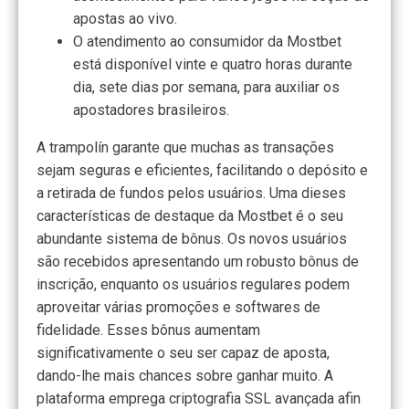
apostas ao vivo.
O atendimento ao consumidor da Mostbet
está disponível vinte e quatro horas durante
dia, sete dias por semana, para auxiliar os
apostadores brasileiros.
A trampolín garante que muchas as transações
sejam seguras e eficientes, facilitando o depósito e
a retirada de fundos pelos usuários. Uma dieses
características de destaque da Mostbet é o seu
abundante sistema de bônus. Os novos usuários
são recebidos apresentando um robusto bônus de
inscrição, enquanto os usuários regulares podem
aproveitar várias promoções e softwares de
fidelidade. Esses bônus aumentam
significativamente o seu ser capaz de aposta,
dando-lhe mais chances sobre ganhar muito. A
plataforma emprega criptografia SSL avançada afin