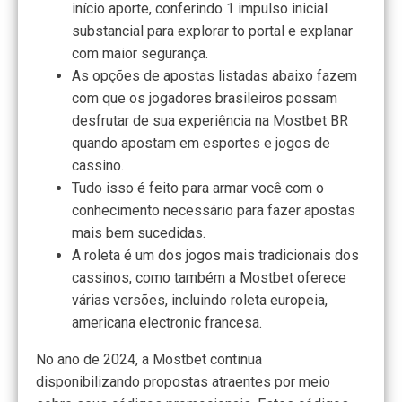
início aporte, conferindo 1 impulso inicial
substancial para explorar to portal e explanar
com maior segurança.
As opções de apostas listadas abaixo fazem
com que os jogadores brasileiros possam
desfrutar de sua experiência na Mostbet BR
quando apostam em esportes e jogos de
cassino.
Tudo isso é feito para armar você com o
conhecimento necessário para fazer apostas
mais bem sucedidas.
A roleta é um dos jogos mais tradicionais dos
cassinos, como também a Mostbet oferece
várias versões, incluindo roleta europeia,
americana electronic francesa.
No ano de 2024, a Mostbet continua
disponibilizando propostas atraentes por meio