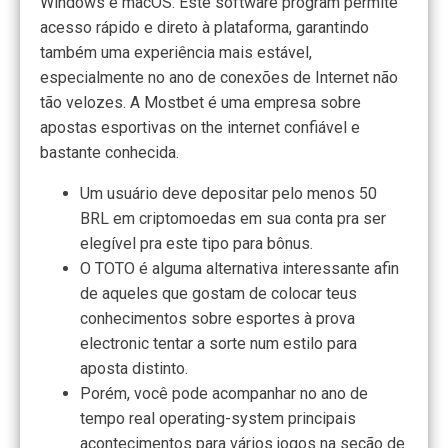
Windows e macOS. Este software program permite
acesso rápido e direto à plataforma, garantindo
também uma experiência mais estável,
especialmente no ano de conexões de Internet não
tão velozes. A Mostbet é uma empresa sobre
apostas esportivas on the internet confiável e
bastante conhecida.
Um usuário deve depositar pelo menos 50
BRL em criptomoedas em sua conta pra ser
elegível pra este tipo para bônus.
O TOTO é alguma alternativa interessante afin
de aqueles que gostam de colocar teus
conhecimentos sobre esportes à prova
electronic tentar a sorte num estilo para
aposta distinto.
Porém, você pode acompanhar no ano de
tempo real operating-system principais
acontecimentos para vários jogos na seção de