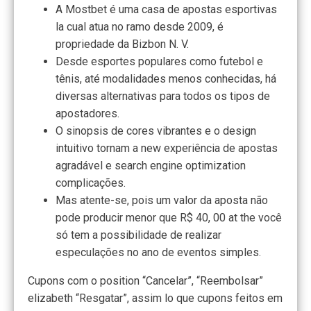
A Mostbet é uma casa de apostas esportivas
la cual atua no ramo desde 2009, é
propriedade da Bizbon N. V.
Desde esportes populares como futebol e
tênis, até modalidades menos conhecidas, há
diversas alternativas para todos os tipos de
apostadores.
O sinopsis de cores vibrantes e o design
intuitivo tornam a new experiência de apostas
agradável e search engine optimization
complicações.
Mas atente-se, pois um valor da aposta não
pode producir menor que R$ 40, 00 at the você
só tem a possibilidade de realizar
especulações no ano de eventos simples.
Cupons com o position “Cancelar”, “Reembolsar”
elizabeth “Resgatar”, assim lo que cupons feitos em