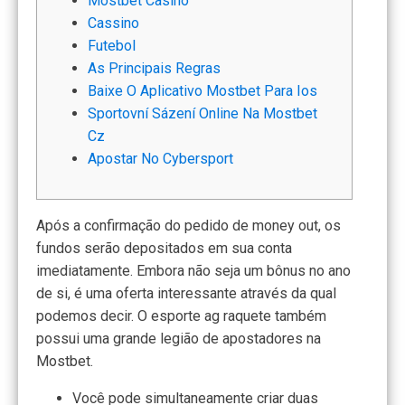
Mostbet Casino
Cassino
Futebol
As Principais Regras
Baixe O Aplicativo Mostbet Para Ios
Sportovní Sázení Online Na Mostbet
Cz
Apostar No Cybersport
Após a confirmação do pedido de money out, os
fundos serão depositados em sua conta
imediatamente. Embora não seja um bônus no ano
de si, é uma oferta interessante através da qual
podemos decir. O esporte ag raquete também
possui uma grande legião de apostadores na
Mostbet.
Você pode simultaneamente criar duas