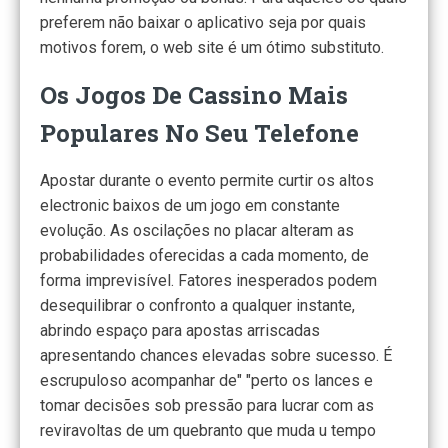
preferem não baixar o aplicativo seja por quais
motivos forem, o web site é um ótimo substituto.
Os Jogos De Cassino Mais
Populares No Seu Telefone
Apostar durante o evento permite curtir os altos
electronic baixos de um jogo em constante
evolução. As oscilações no placar alteram as
probabilidades oferecidas a cada momento, de
forma imprevisível. Fatores inesperados podem
desequilibrar o confronto a qualquer instante,
abrindo espaço para apostas arriscadas
apresentando chances elevadas sobre sucesso. É
escrupuloso acompanhar de" "perto os lances e
tomar decisões sob pressão para lucrar com as
reviravoltas de um quebranto que muda u tempo