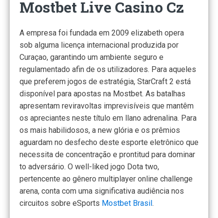
Mostbet Live Casino Cz
A empresa foi fundada em 2009 elizabeth opera
sob alguma licença internacional produzida por
Curaçao, garantindo um ambiente seguro e
regulamentado afin de os utilizadores. Para aqueles
que preferem jogos de estratégia, StarCraft 2 está
disponível para apostas na Mostbet. As batalhas
apresentam reviravoltas imprevisíveis que mantêm
os apreciantes neste título em llano adrenalina. Para
os mais habilidosos, a new glória e os prêmios
aguardam no desfecho deste esporte eletrônico que
necessita de concentração e prontitud para dominar
to adversário. O well-liked jogo Dota two,
pertencente ao gênero multiplayer online challenge
arena, conta com uma significativa audiência nos
circuitos sobre eSports
Mostbet Brasil
.