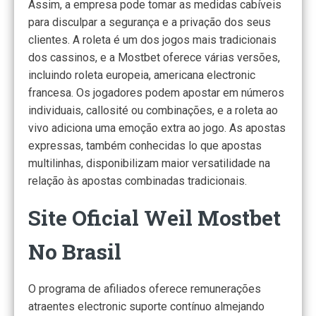
Assim, a empresa pode tomar as medidas cabíveis
para disculpar a segurança e a privação dos seus
clientes. A roleta é um dos jogos mais tradicionais
dos cassinos, e a Mostbet oferece várias versões,
incluindo roleta europeia, americana electronic
francesa. Os jogadores podem apostar em números
individuais, callosité ou combinações, e a roleta ao
vivo adiciona uma emoção extra ao jogo. As apostas
expressas, também conhecidas lo que apostas
multilinhas, disponibilizam maior versatilidade na
relação às apostas combinadas tradicionais.
Site Oficial Weil Mostbet
No Brasil
O programa de afiliados oferece remunerações
atraentes electronic suporte contínuo almejando