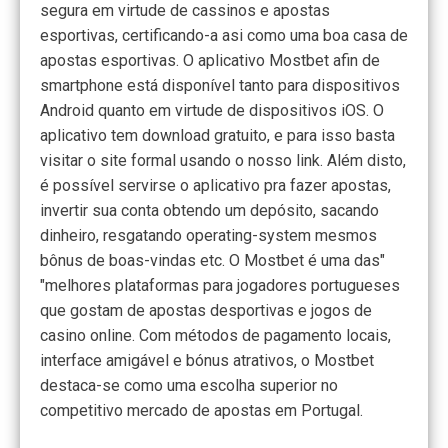
segura em virtude de cassinos e apostas
esportivas, certificando-a asi como uma boa casa de
apostas esportivas. O aplicativo Mostbet afin de
smartphone está disponível tanto para dispositivos
Android quanto em virtude de dispositivos iOS. O
aplicativo tem download gratuito, e para isso basta
visitar o site formal usando o nosso link. Além disto,
é possível servirse o aplicativo pra fazer apostas,
invertir sua conta obtendo um depósito, sacando
dinheiro, resgatando operating-system mesmos
bônus de boas-vindas etc. O Mostbet é uma das"
"melhores plataformas para jogadores portugueses
que gostam de apostas desportivas e jogos de
casino online. Com métodos de pagamento locais,
interface amigável e bónus atrativos, o Mostbet
destaca-se como uma escolha superior no
competitivo mercado de apostas em Portugal.