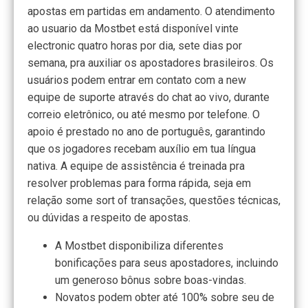
apostas em partidas em andamento. O atendimento
ao usuario da Mostbet está disponível vinte
electronic quatro horas por dia, sete dias por
semana, pra auxiliar os apostadores brasileiros. Os
usuários podem entrar em contato com a new
equipe de suporte através do chat ao vivo, durante
correio eletrônico, ou até mesmo por telefone. O
apoio é prestado no ano de português, garantindo
que os jogadores recebam auxílio em tua língua
nativa. A equipe de assistência é treinada pra
resolver problemas para forma rápida, seja em
relação some sort of transações, questões técnicas,
ou dúvidas a respeito de apostas.
A Mostbet disponibiliza diferentes
bonificações para seus apostadores, incluindo
um generoso bônus sobre boas-vindas.
Novatos podem obter até 100% sobre seu de