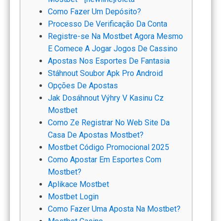
Como Fazer Um Depósito?
Processo De Verificação Da Conta
Registre-se Na Mostbet Agora Mesmo
E Comece A Jogar Jogos De Cassino
Apostas Nos Esportes De Fantasia
Stáhnout Soubor Apk Pro Android
Opções De Apostas
Jak Dosáhnout Výhry V Kasinu Cz
Mostbet
Como Ze Registrar No Web Site Da
Casa De Apostas Mostbet?
Mostbet Código Promocional 2025
Como Apostar Em Esportes Com
Mostbet?
Aplikace Mostbet
Mostbet Login
Como Fazer Uma Aposta Na Mostbet?