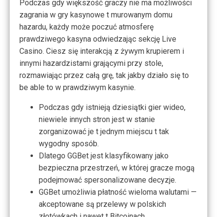
Podczas gdy większość graczy nie ma możliwości
zagrania w gry kasynowe t murowanym domu
hazardu, każdy może poczuć atmosferę
prawdziwego kasyna odwiedzając sekcję Live
Casino. Ciesz się interakcją z żywym krupierem i
innymi hazardzistami grającymi przy stole,
rozmawiając przez całą grę, tak jakby działo się to
be able to w prawdziwym kasynie.
Podczas gdy istnieją dziesiątki gier wideo,
niewiele innych stron jest w stanie
zorganizować je t jednym miejscu t tak
wygodny sposób.
Dlatego GGBet jest klasyfikowany jako
bezpieczna przestrzeń, w której gracze mogą
podejmować spersonalizowane decyzje.
GGBet umożliwia płatność wieloma walutami —
akceptowane są przelewy w polskich
złotówkach i nawet t Bitcoinach.