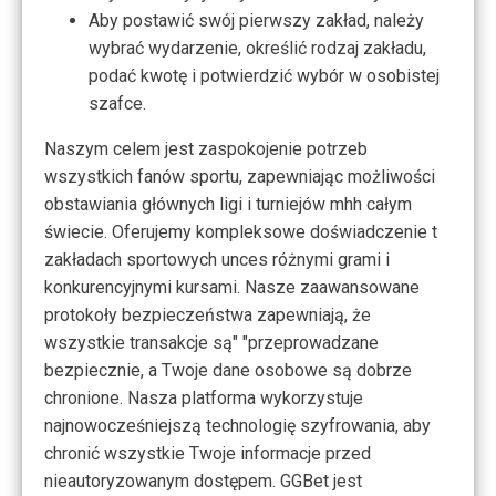
Aby postawić swój pierwszy zakład, należy
wybrać wydarzenie, określić rodzaj zakładu,
podać kwotę i potwierdzić wybór w osobistej
szafce.
Naszym celem jest zaspokojenie potrzeb
wszystkich fanów sportu, zapewniając możliwości
obstawiania głównych ligi i turniejów mhh całym
świecie. Oferujemy kompleksowe doświadczenie t
zakładach sportowych unces różnymi grami i
konkurencyjnymi kursami. Nasze zaawansowane
protokoły bezpieczeństwa zapewniają, że
wszystkie transakcje są" "przeprowadzane
bezpiecznie, a Twoje dane osobowe są dobrze
chronione. Nasza platforma wykorzystuje
najnowocześniejszą technologię szyfrowania, aby
chronić wszystkie Twoje informacje przed
nieautoryzowanym dostępem. GGBet jest