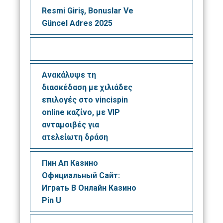
Resmi Giriş, Bonuslar Ve
Güncel Adres 2025
Ανακάλυψε τη
διασκέδαση με χιλιάδες
επιλογές στο vincispin
online καζίνο, με VIP
ανταμοιβές για
ατελείωτη δράση
Пин Ап Казино
Официальный Сайт:
Играть В Онлайн Казино
Pin U