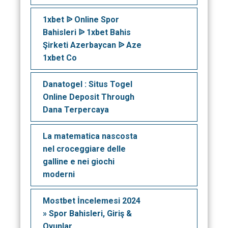
1xbet ᐉ Online Spor
Bahisleri ᐉ 1xbet Bahis
Şirketi Azerbaycan ᐉ Aze
1xbet Co
Danatogel : Situs Togel
Online Deposit Through
Dana Terpercaya
La matematica nascosta
nel croceggiare delle
galline e nei giochi
moderni
Mostbet İncelemesi 2024
» Spor Bahisleri, Giriş &
Oyunlar