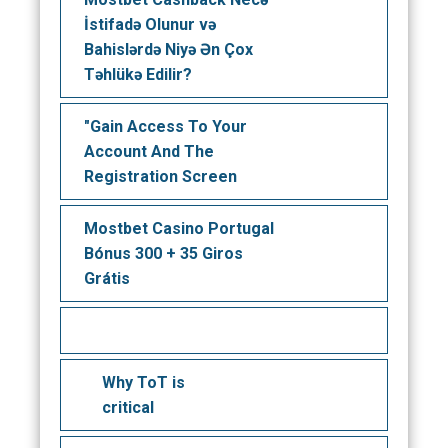
İstifadə Olunur və
Bahislərdə Niyə Ən Çox
Təhlükə Edilir?
"Gain Access To Your
Account And The
Registration Screen
Mostbet Casino Portugal
Bónus 300 + 35 Giros
Grátis
Why ToT is
critical