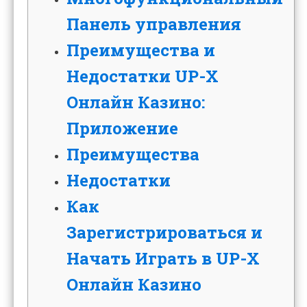
Панель управления
Преимущества и
Недостатки UP-X
Онлайн Казино:
Приложение
Преимущества
Недостатки
Как
Зарегистрироваться и
Начать Играть в UP-X
Онлайн Казино