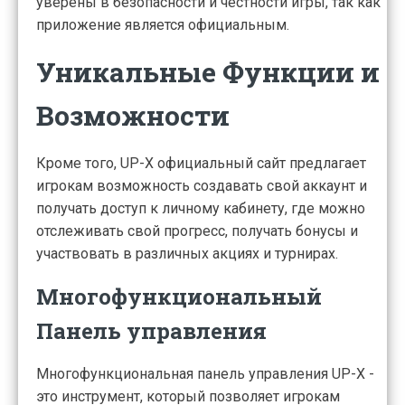
уверены в безопасности и честности игры, так как
приложение является официальным.
Уникальные Функции и
Возможности
Кроме того, UP-X официальный сайт предлагает
игрокам возможность создавать свой аккаунт и
получать доступ к личному кабинету, где можно
отслеживать свой прогресс, получать бонусы и
участвовать в различных акциях и турнирах.
Многофункциональный
Панель управления
Многофункциональная панель управления UP-X -
это инструмент, который позволяет игрокам