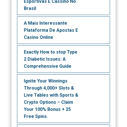
Esportivas E Cassino No
Brasil
A Mais Interessante
Plataforma De Apostas E
Casino Online
Exactly How to stop Type
2 Diabetic Issues: A
Comprehensive Guide
Ignite Your Winnings
Through 4,000+ Slots &
Live Tables with Sports &
Crypto Options – Claim
Your 100% Bonus + 25
Free Spins.