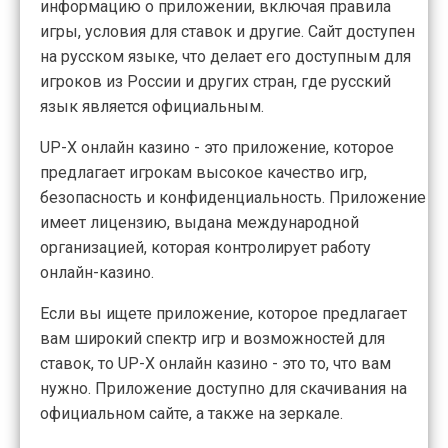
информацию о приложении, включая правила
игры, условия для ставок и другие. Сайт доступен
на русском языке, что делает его доступным для
игроков из России и других стран, где русский
язык является официальным.
UP-X онлайн казино - это приложение, которое
предлагает игрокам высокое качество игр,
безопасность и конфиденциальность. Приложение
имеет лицензию, выдана международной
организацией, которая контролирует работу
онлайн-казино.
Если вы ищете приложение, которое предлагает
вам широкий спектр игр и возможностей для
ставок, то UP-X онлайн казино - это то, что вам
нужно. Приложение доступно для скачивания на
официальном сайте, а также на зеркале.