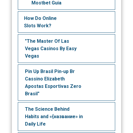
Mostbet Guia
How Do Online
Slots Work?
"The Master Of Las
Vegas Casinos By Easy
Vegas
Pin Up Brasil Pin-up Br
Cassino Elizabeth
Apostas Esportivas Zero
Brasil"
The Science Behind
Habits and «{название» in
Daily Life