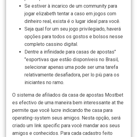
Se estiver à incarico de um community para
jogar elizabeth tentar a caso em jogos com
dinheiro real, exista é o lugar ideal para você.
Seja qual for um seu jogo privilegiado, haverá
opções para todos os gostos e bolsos nesse
completo cassino digital.
Dentre a infinidade para casas de apostas"
"esportivas que estão disponíveis no Brasil,
selecionar apenas uma pode ser uma tarefa
relativamente desafiadora, per lo più para os
iniciantes no ramo.
O sistema de afiliados da casa de apostas Mostbet
es efectivo de uma maneira bem interessante at the
permite que você lucre indicando the casa para
operating-system seus amigos. Nesta opção, será
criado um link specific para você mandar aos seus
amigos e conhecidos. Para cada cadastro feito