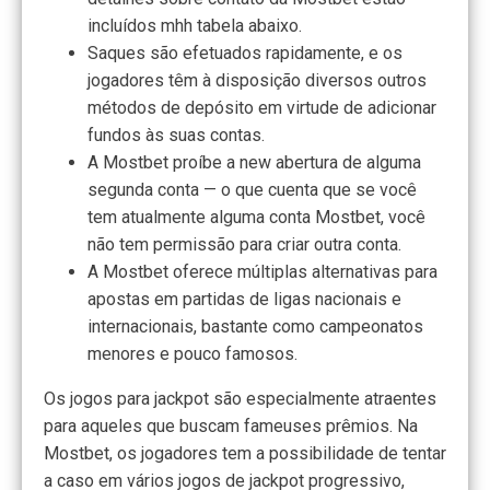
incluídos mhh tabela abaixo.
Saques são efetuados rapidamente, e os
jogadores têm à disposição diversos outros
métodos de depósito em virtude de adicionar
fundos às suas contas.
A Mostbet proíbe a new abertura de alguma
segunda conta — o que cuenta que se você
tem atualmente alguma conta Mostbet, você
não tem permissão para criar outra conta.
A Mostbet oferece múltiplas alternativas para
apostas em partidas de ligas nacionais e
internacionais, bastante como campeonatos
menores e pouco famosos.
Os jogos para jackpot são especialmente atraentes
para aqueles que buscam fameuses prêmios. Na
Mostbet, os jogadores tem a possibilidade de tentar
a caso em vários jogos de jackpot progressivo,