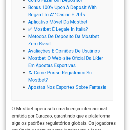
Como Fazer Um Depósito?
Bonus 100% Upon A Deposit With
Regard To A" "Casino + 70fs
Aplicativo Móvel Da Mostbet
✅ Mostbet È Legale In Italia?
Métodos De Deposito Da Mostbet
Zero Brasil
Avaliações E Opiniões De Usuários
Mostbet: O Web-site Oficial Da Líder
Em Apostas Esportivas
📝 Come Posso Registrarmi Su
Mostbet?
Apostas Nos Esportes Sobre Fantasia
O Mostbet opera sob uma licença internacional
emitida por Curaçao, garantindo que a plataforma
siga os padrões regulatórios globais. Os jogadores