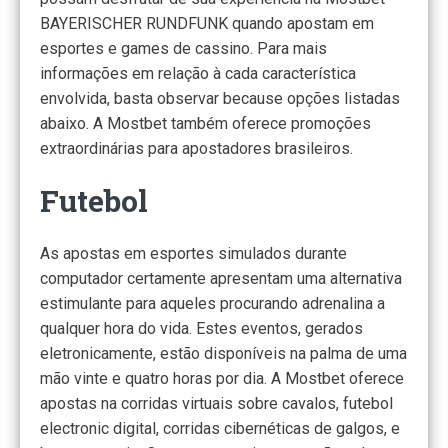
BAYERISCHER RUNDFUNK quando apostam em
esportes e games de cassino. Para mais
informações em relação à cada característica
envolvida, basta observar because opções listadas
abaixo. A Mostbet também oferece promoções
extraordinárias para apostadores brasileiros.
Futebol
As apostas em esportes simulados durante
computador certamente apresentam uma alternativa
estimulante para aqueles procurando adrenalina a
qualquer hora do vida. Estes eventos, gerados
eletronicamente, estão disponíveis na palma de uma
mão vinte e quatro horas por dia. A Mostbet oferece
apostas na corridas virtuais sobre cavalos, futebol
electronic digital, corridas cibernéticas de galgos, e