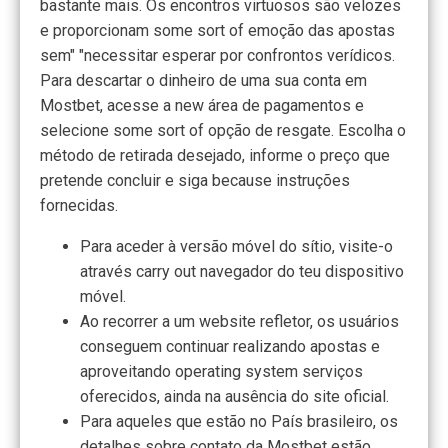
bastante mais. Os encontros virtuosos são velozes
e proporcionam some sort of emoção das apostas
sem" "necessitar esperar por confrontos verídicos.
Para descartar o dinheiro de uma sua conta em
Mostbet, acesse a new área de pagamentos e
selecione some sort of opção de resgate. Escolha o
método de retirada desejado, informe o preço que
pretende concluir e siga because instruções
fornecidas.
Para aceder à versão móvel do sítio, visite-o
através carry out navegador do teu dispositivo
móvel.
Ao recorrer a um website refletor, os usuários
conseguem continuar realizando apostas e
aproveitando operating system serviços
oferecidos, ainda na ausência do site oficial.
Para aqueles que estão no País brasileiro, os
detalhes sobre contato da Mostbet estão