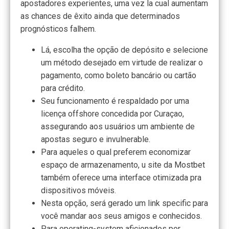
apostadores experientes, uma vez la cual aumentam
as chances de êxito ainda que determinados
prognósticos falhem.
Lá, escolha the opção de depósito e selecione
um método desejado em virtude de realizar o
pagamento, como boleto bancário ou cartão
para crédito.
Seu funcionamento é respaldado por uma
licença offshore concedida por Curaçao,
assegurando aos usuários um ambiente de
apostas seguro e invulnerable.
Para aqueles o qual preferem economizar
espaço de armazenamento, u site da Mostbet
também oferece uma interface otimizada pra
dispositivos móveis.
Nesta opção, será gerado um link specific para
você mandar aos seus amigos e conhecidos.
Para operating-system aficionados por