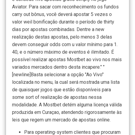
Aviator. Para sacar com reconhecimento os fundos
carry out bônus, você deverá apostar 5 vezes o
valor weil bonificação durante o período de thirty
dias por apostas combinadas. Dentre a new
realização destas apostas, pelo menos 3 delas
devem conseguir odds com u valor mínimo para 1.
40, e o número máximo de eventos é ilimitado. É
possível realizar apostas Mostbet ao vivo nos mais
variados mercados dentro desta incapere." "
[newline]Basta selecionar a opção "Ao Vivo"
localizada no menu, la cual será mostrada uma lista
de quaisquer jogos que estão disponíveis para
some sort of realização de apostas nessa
modalidade. A Mostbet detém alguma licença válida
produzida em Curaçao, atendendo rigorosamente às
leis que regem um mercado de apostas online.
Para operating-system clientes que procuram