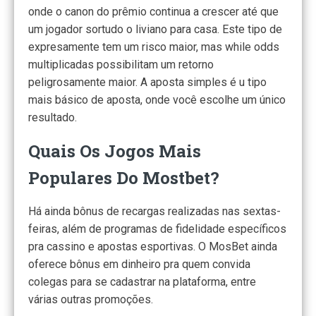
onde o canon do prêmio continua a crescer até que
um jogador sortudo o liviano para casa. Este tipo de
expresamente tem um risco maior, mas while odds
multiplicadas possibilitam um retorno
peligrosamente maior. A aposta simples é u tipo
mais básico de aposta, onde você escolhe um único
resultado.
Quais Os Jogos Mais
Populares Do Mostbet?
Há ainda bônus de recargas realizadas nas sextas-
feiras, além de programas de fidelidade específicos
pra cassino e apostas esportivas. O MosBet ainda
oferece bônus em dinheiro pra quem convida
colegas para se cadastrar na plataforma, entre
várias outras promoções.