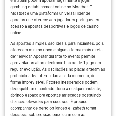
em Spain podem apostar legalmente e jogar
gambling establishment online no Mostbet. O
Mostbet é uma plataforma universal líder de
apostas que oferece aos jogadores portugueses
acesso a apostas desportivas e jogos de casino
online.
As apostas simples são ideais para iniciantes, pois
oferecem minimo risco e alguma forma mais direta
de" "envidar. Apostar durante to evento permite
aproveitar os altos electronic baixos de 1 jogo em
regular evolução. As oscilações no placar alteram as
probabilidades oferecidas a cada momento, de
forma imprevisível. Fatores inesperados podem
desequilibrar o contraddittorio a qualquer instante,
abrindo espaço pra apostas arriscadas possuindo
chances elevadas para sucesso. É preciso
acompanhar de perto os lances elizabeth tomar
decisões sob pressão para lucrar com as