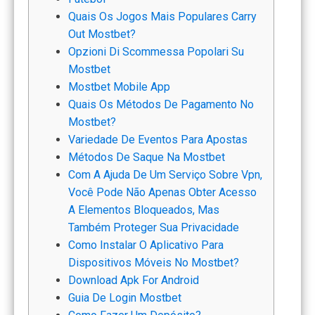
Quais Os Jogos Mais Populares Carry
Out Mostbet?
Opzioni Di Scommessa Popolari Su
Mostbet
Mostbet Mobile App
Quais Os Métodos De Pagamento No
Mostbet?
Variedade De Eventos Para Apostas
Métodos De Saque Na Mostbet
Com A Ajuda De Um Serviço Sobre Vpn,
Você Pode Não Apenas Obter Acesso
A Elementos Bloqueados, Mas
Também Proteger Sua Privacidade
Como Instalar O Aplicativo Para
Dispositivos Móveis No Mostbet?
Download Apk For Android
Guia De Login Mostbet