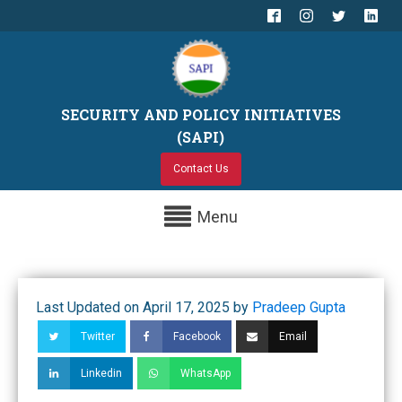
SECURITY AND POLICY INITIATIVES
(SAPI)
Contact Us
Menu
Last Updated on April 17, 2025 by
Pradeep Gupta
Twitter
Facebook
Email
Linkedin
WhatsApp