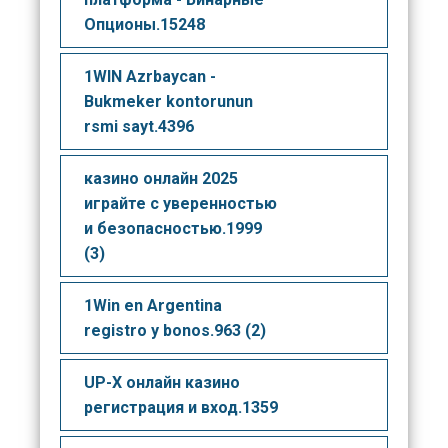
Опционы.15248
1WIN Azrbaycan -
Bukmeker kontorunun
rsmi sayt.4396
казино онлайн 2025
играйте с уверенностью
и безопасностью.1999
(3)
1Win en Argentina
registro y bonos.963 (2)
UP-X онлайн казино
регистрация и вход.1359