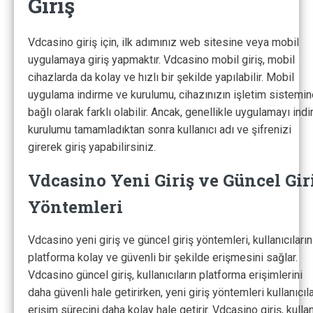
Giriş
Vdcasino giriş için, ilk adımınız web sitesine veya mobil
uygulamaya giriş yapmaktır. Vdcasino mobil giriş, mobil
cihazlarda da kolay ve hızlı bir şekilde yapılabilir. Mobil
uygulama indirme ve kurulumu, cihazınızın işletim sistemin
bağlı olarak farklı olabilir. Ancak, genellikle uygulamayı indi
kurulumu tamamladıktan sonra kullanıcı adı ve şifrenizi
girerek giriş yapabilirsiniz.
Vdcasino Yeni Giriş ve Güncel Gir
Yöntemleri
Vdcasino yeni giriş ve güncel giriş yöntemleri, kullanıcıların
platforma kolay ve güvenli bir şekilde erişmesini sağlar.
Vdcasino güncel giriş, kullanıcıların platforma erişimlerini
daha güvenli hale getirirken, yeni giriş yöntemleri kullanıcıla
erişim sürecini daha kolay hale getirir. Vdcasino giriş, kullan