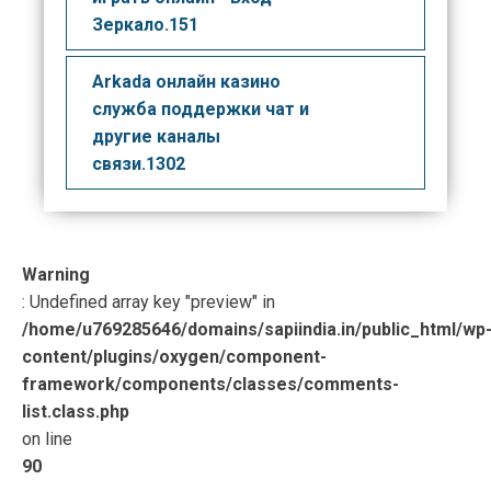
Зеркало.151
Arkada онлайн казино
служба поддержки чат и
другие каналы
связи.1302
Warning
: Undefined array key "preview" in
/home/u769285646/domains/sapiindia.in/public_html/wp
content/plugins/oxygen/component-
framework/components/classes/comments-
list.class.php
on line
90