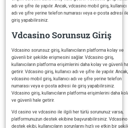
adı ve şifre ile yapılır. Ancak, vdcasino mobil giriş, kullanıcı
adı ve şifre yerine telefon numarası veya e-posta adresi il
giriş yapabilirsiniz.
Vdcasino Sorunsuz Giriş
Vdcasino sorunsuz giriş, kullanıcıların platforma kolay ve
güvenli bir şekilde erişmesini sağlar. Vdcasino giriş,
kullanıcıların platforma erişimlerini daha kolay ve güvenli h
getirir. Vdcasino giriş, kullanıcı adı ve şifre ile yapılır. Ancak
vdcasino mobil giriş, kullanıcı adı ve şifre yerine telefon
numarası veya e-posta adresi ile giriş yapabilirsiniz.
Vdcasino giriş, kullanıcıların platforma erişimlerini daha kol
ve güvenli hale getirir.
Vd casino ve vdcasino ile ilgili her türlü sorununuz varsa,
platformunuzun destek ekibine başvurabilirsiniz. Vdcasino
destek ekibi, kullanıcıların sorunlarını hızlı ve etkin bir şeki