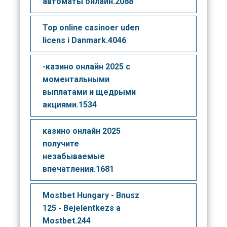
автоматы онлайн.2088
Top online casinoer uden
licens i Danmark.4046
-казино онлайн 2025 с
моментальными
выплатами и щедрыми
акциями.1534
казино онлайн 2025
получите
незабываемые
впечатления.1681
Mostbet Hungary - Bnusz
125 - Bejelentkezs a
Mostbet.244