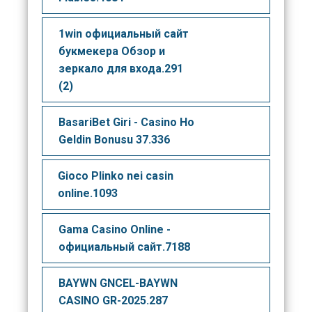
1win официальный сайт
букмекера Обзор и
зеркало для входа.291
(2)
BasariBet Giri - Casino Ho
Geldin Bonusu 37.336
Gioco Plinko nei casin
online.1093
Gama Casino Online -
официальный сайт.7188
BAYWN GNCEL-BAYWN
CASINO GR-2025.287