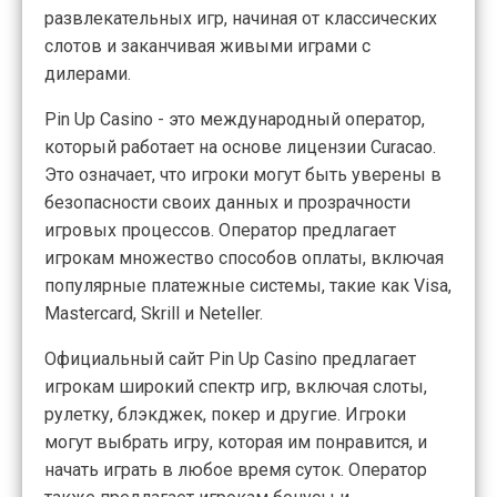
развлекательных игр, начиная от классических
слотов и заканчивая живыми играми с
дилерами.
Pin Up Casino - это международный оператор,
который работает на основе лицензии Curacao.
Это означает, что игроки могут быть уверены в
безопасности своих данных и прозрачности
игровых процессов. Оператор предлагает
игрокам множество способов оплаты, включая
популярные платежные системы, такие как Visa,
Mastercard, Skrill и Neteller.
Официальный сайт Pin Up Casino предлагает
игрокам широкий спектр игр, включая слоты,
рулетку, блэкджек, покер и другие. Игроки
могут выбрать игру, которая им понравится, и
начать играть в любое время суток. Оператор