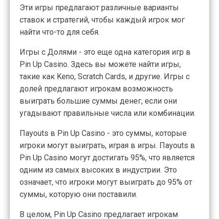
Эти игры предлагают различные варианты
ставок и стратегий, чтобы каждый игрок мог
найти что-то для себя.
Игры с Долями - это еще одна категория игр в
Pin Up Casino. Здесь вы можете найти игры,
такие как Keno, Scratch Cards, и другие. Игры с
долей предлагают игрокам возможность
выиграть большие суммы денег, если они
угадывают правильные числа или комбинации.
Пayouts в Pin Up Casino - это суммы, которые
игроки могут выиграть, играя в игры. Пayouts в
Pin Up Casino могут достигать 95%, что является
одним из самых высоких в индустрии. Это
означает, что игроки могут выиграть до 95% от
суммы, которую они поставили.
В целом, Pin Up Casino предлагает игрокам