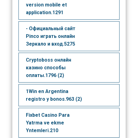
version mobile et
application.1291
- Официальный сайт
Pinco играть онлайн
Зеркало и вход.5275
Cryptoboss онлайн
казино способы
оплаты.1796 (2)
1Win en Argentina
registro y bonos.963 (2)
Fixbet Casino Para
Yatrma ve ekme
Yntemleri.210