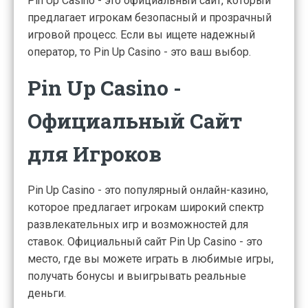
Pin Up Casino - это официальный сайт, который
предлагает игрокам безопасный и прозрачный
игровой процесс. Если вы ищете надежный
оператор, то Pin Up Casino - это ваш выбор.
Pin Up Casino -
Официальный Сайт
для Игроков
Pin Up Casino - это популярный онлайн-казино,
которое предлагает игрокам широкий спектр
развлекательных игр и возможностей для
ставок. Официальный сайт Pin Up Casino - это
место, где вы можете играть в любимые игры,
получать бонусы и выигрывать реальные
деньги.