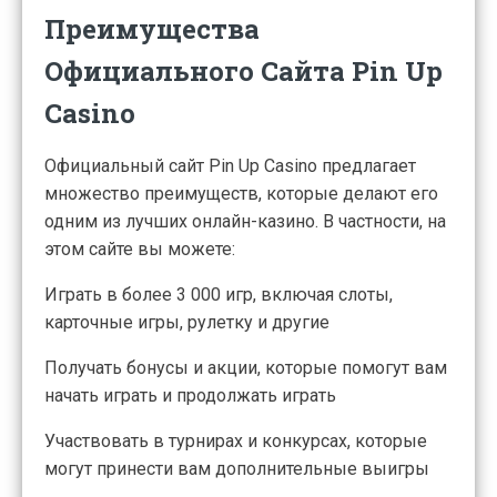
Преимущества
Официального Сайта Pin Up
Casino
Официальный сайт Pin Up Casino предлагает
множество преимуществ, которые делают его
одним из лучших онлайн-казино. В частности, на
этом сайте вы можете:
Играть в более 3 000 игр, включая слоты,
карточные игры, рулетку и другие
Получать бонусы и акции, которые помогут вам
начать играть и продолжать играть
Участвовать в турнирах и конкурсах, которые
могут принести вам дополнительные выигры