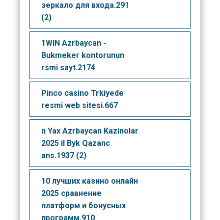
зеркало для входа.291
(2)
1WIN Azrbaycan -
Bukmeker kontorunun
rsmi sayt.2174
Pinco casino Trkiyede
resmi web sitesi.667
n Yax Azrbaycan Kazinolar
2025 il Byk Qazanc
ans.1937 (2)
10 лучших казино онлайн
2025 сравнение
платформ и бонусных
программ.910