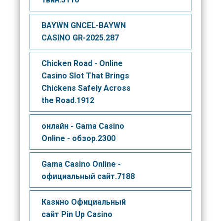
BAYWN GNCEL-BAYWN
CASINO GR-2025.287
Chicken Road - Online
Casino Slot That Brings
Chickens Safely Across
the Road.1912
онлайн - Gama Casino
Online - обзор.2300
Gama Casino Online -
официальный сайт.7188
Казино Официальный
сайт Pin Up Casino