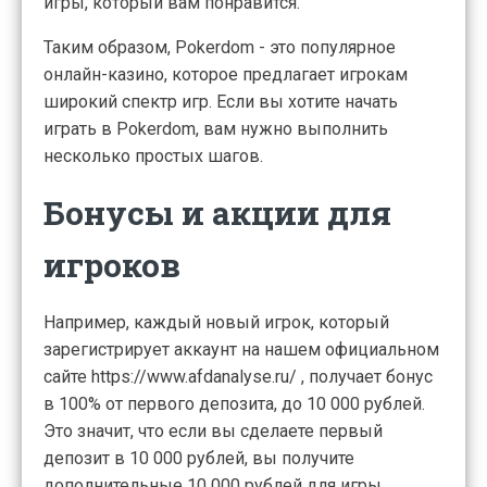
игры, который вам понравится.
Таким образом, Pokerdom - это популярное
онлайн-казино, которое предлагает игрокам
широкий спектр игр. Если вы хотите начать
играть в Pokerdom, вам нужно выполнить
несколько простых шагов.
Бонусы и акции для
игроков
Например, каждый новый игрок, который
зарегистрирует аккаунт на нашем официальном
сайте https://www.afdanalyse.ru/ , получает бонус
в 100% от первого депозита, до 10 000 рублей.
Это значит, что если вы сделаете первый
депозит в 10 000 рублей, вы получите
дополнительные 10 000 рублей для игры.