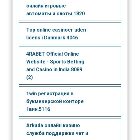
онлайн игровые
автоматы и слоты.1820
Top online casinoer uden
licens i Danmark.4046
4RABET Official Online
Website - Sports Betting
and Casino in India.8089
(2)
1win регистрация в
букмекерской конторе
1вин.5116
Arkada онлайн казино
служба поддержки чат и