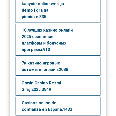
kasynie online wersja
demo i gra na
pienidze.335
10 лучших казино онлайн
2025 сравнение
платформ и бонусных
программ.910
7к казино игровые
автоматы онлайн.2088
Onwin Casino Resmi
Giriş 2025.3849
Casinos online de
confianza en España.1433