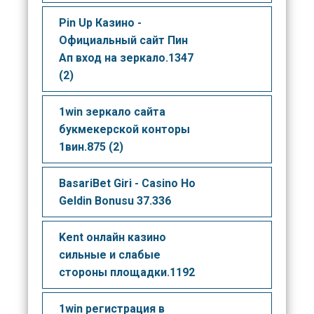
Pin Up Казино -
Официальный сайт Пин
Ап вход на зеркало.1347
(2)
1win зеркало сайта
букмекерской конторы
1вин.875 (2)
BasariBet Giri - Casino Ho
Geldin Bonusu 37.336
Kent онлайн казино
сильные и слабые
стороны площадки.1192
1win регистрация в