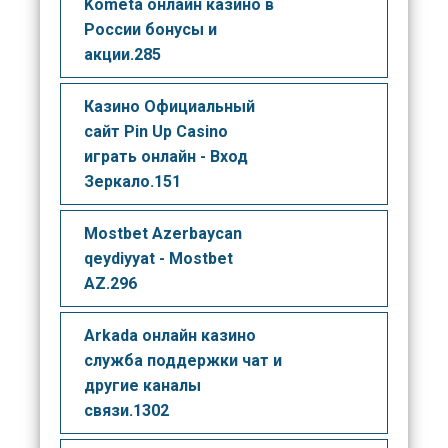
Kometa онлайн казино в
России бонусы и
акции.285
Казино Официальный
сайт Pin Up Casino
играть онлайн - Вход
Зеркало.151
Mostbet Azerbaycan
qeydiyyat - Mostbet
AZ.296
Arkada онлайн казино
служба поддержки чат и
другие каналы
связи.1302