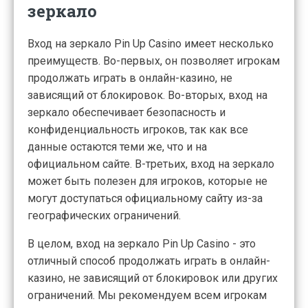
зеркало
Вход на зеркало Pin Up Casino имеет несколько
преимуществ. Во-первых, он позволяет игрокам
продолжать играть в онлайн-казино, не
зависящий от блокировок. Во-вторых, вход на
зеркало обеспечивает безопасность и
конфиденциальность игроков, так как все
данные остаются теми же, что и на
официальном сайте. В-третьих, вход на зеркало
может быть полезен для игроков, которые не
могут доступаться официальному сайту из-за
географических ограничений.
В целом, вход на зеркало Pin Up Casino - это
отличный способ продолжать играть в онлайн-
казино, не зависящий от блокировок или других
ограничений. Мы рекомендуем всем игрокам