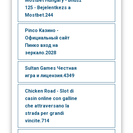
Mostbet Hungary - Bnusz
125 - Bejelentkezs a
Mostbet.244
Pinco Казино -
Официальный сайт
Пинко вход на
зеркало.2028
Sultan Games Честная
игра и лицензия.4349
Chicken Road - Slot di
casin online con galline
che attraversano la
strada per grandi
vincite.714