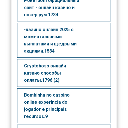
Pokerdom официальный
сайт - онлайн казино и
покер рум.1734
-казино онлайн 2025 с
моментальными
выплатами и щедрыми
акциями.1534
Cryptoboss онлайн
казино способы
оплаты.1796 (2)
Bombinha no cassino
online experincia do
jogador e principais
recursos.9