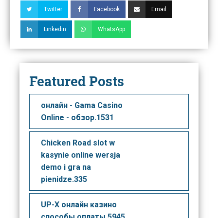
Twitter
Facebook
Email
Linkedin
WhatsApp
Featured Posts
онлайн - Gama Casino
Online - обзор.1531
Chicken Road slot w
kasynie online wersja
demo i gra na
pienidze.335
UP-X онлайн казино
способы оплаты.5945