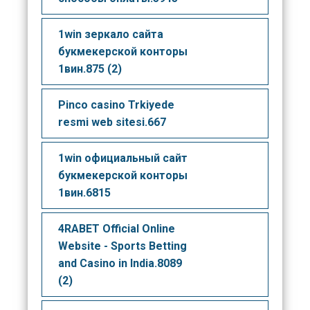
1win зеркало сайта
букмекерской конторы
1вин.875 (2)
Pinco casino Trkiyede
resmi web sitesi.667
1win официальный сайт
букмекерской конторы
1вин.6815
4RABET Official Online
Website - Sports Betting
and Casino in India.8089
(2)