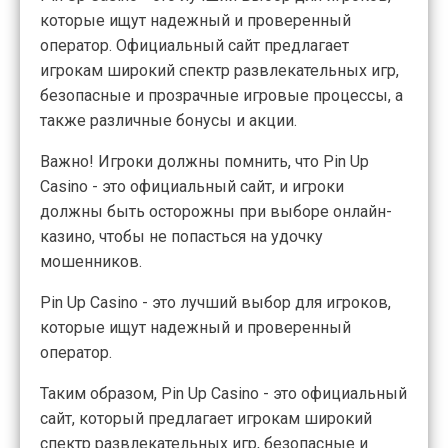
которые ищут надежный и проверенный
оператор. Официальный сайт предлагает
игрокам широкий спектр развлекательных игр,
безопасные и прозрачные игровые процессы, а
также различные бонусы и акции.
Важно! Игроки должны помнить, что Pin Up
Casino - это официальный сайт, и игроки
должны быть осторожны при выборе онлайн-
казино, чтобы не попасться на удочку
мошенников.
Pin Up Casino - это лучший выбор для игроков,
которые ищут надежный и проверенный
оператор.
Таким образом, Pin Up Casino - это официальный
сайт, который предлагает игрокам широкий
спектр развлекательных игр, безопасные и