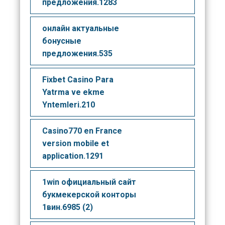
предложения.1283
онлайн актуальные
бонусные
предложения.535
Fixbet Casino Para
Yatrma ve ekme
Yntemleri.210
Casino770 en France
version mobile et
application.1291
1win официальный сайт
букмекерской конторы
1вин.6985 (2)