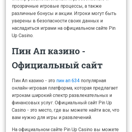
прозрачные игровые процессы, а также
различные бонусы и акции. Игроки могут быть
уверены в безопасности своих данных и
насладиться играми на официальном сайте Pin
Up Casino.
Пин Ап казино -
Официальный сайт
Пин Ап казино - это
пин ап 634
популярная
онлайн-игровая платформа, которая предлагает
игрокам широкий спектр развлекательных и
финансовых услуг. Официальный сайт Pin Up
Casino - это место, где вы можете найти все, что
вам нужно для игры и развлечений.
На официальном сайте Pin Up Casino вы можете