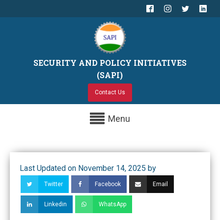
SECURITY AND POLICY INITIATIVES
(SAPI)
Contact Us
Menu
Last Updated on November 14, 2025 by
Twitter
Facebook
Email
Linkedin
WhatsApp