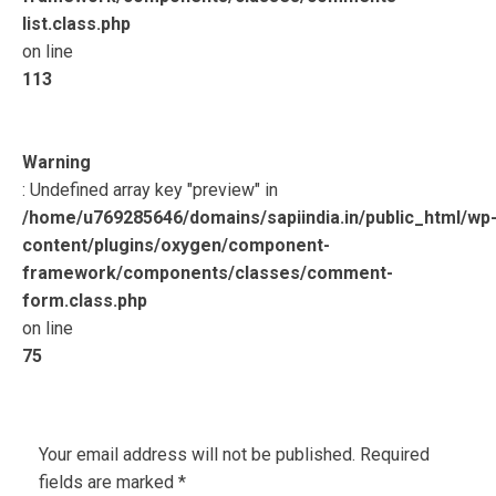
list.class.php
on line
113
Warning
: Undefined array key "preview" in
/home/u769285646/domains/sapiindia.in/public_html/wp
content/plugins/oxygen/component-
framework/components/classes/comment-
form.class.php
on line
75
Your email address will not be published.
Required
fields are marked
*