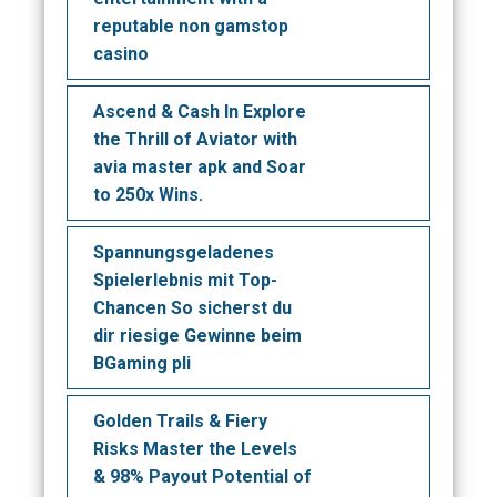
reputable non gamstop
casino
Ascend & Cash In Explore
the Thrill of Aviator with
avia master apk and Soar
to 250x Wins.
Spannungsgeladenes
Spielerlebnis mit Top-
Chancen So sicherst du
dir riesige Gewinne beim
BGaming pli
Golden Trails & Fiery
Risks Master the Levels
& 98% Payout Potential of