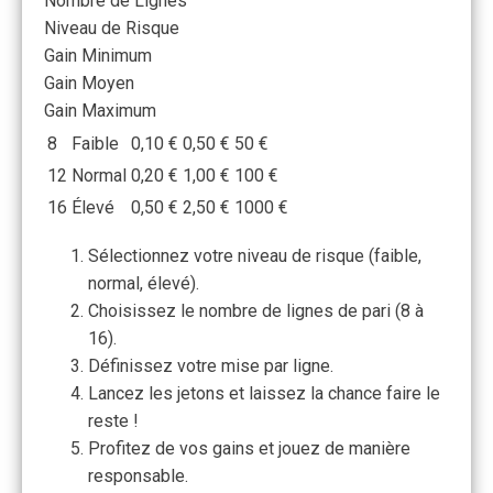
Nombre de Lignes
Niveau de Risque
Gain Minimum
Gain Moyen
Gain Maximum
8
Faible
0,10 €
0,50 €
50 €
12
Normal
0,20 €
1,00 €
100 €
16
Élevé
0,50 €
2,50 €
1000 €
Sélectionnez votre niveau de risque (faible,
normal, élevé).
Choisissez le nombre de lignes de pari (8 à
16).
Définissez votre mise par ligne.
Lancez les jetons et laissez la chance faire le
reste !
Profitez de vos gains et jouez de manière
responsable.