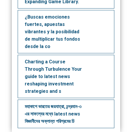
Expanding Game Library.
¿Buscas emociones
fuertes, apuestas
vibrantes y la posibilidad
de multiplicar tus fondos
desde la co
Charting a Course
Through Turbulence Your
guide to latest news
reshaping investment
strategies and s
মহাকাশে ভারতের জয়যাত্রা, চন্দ্রযান-৩
এর সাফল্যের মধ্যে latest news
বিজ্ঞানীদের অক্লান্ত পরিশ্রমের চি