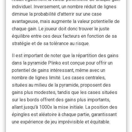
individuel. Inversement, un nombre réduit de lignes
diminue la probabilité d'atterrir sur une case
avantageuse, mais augmente la valeur potentielle de
chaque gain. Le joueur doit donc trouver le juste
équilibre entre ces deux facteurs en fonction de sa
stratégie et de sa tolérance au risque.
Il est important de noter que la répartition des gains
dans la pyramide Plinko est conçue pour offrir un
potentiel de gains intéressant, même avec un
nombre de lignes limité. Les cases centrales,
situées au milieu de la pyramide, proposent des
gains plus modestes, tandis que les cases situées
sur les bords offrent des gains plus importants,
allant jusqu'à 1000x la mise initiale. La position des
épingles est aléatoire à chaque partie, garantissant
une expérience de jeu imprévisible et équitable.