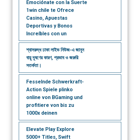
Emociónate con la Suerte
1win chile te Ofrece
Casino, Apuestas
Deportivas y Bonos
Increíbles con un
শ্বাসরুদ্ধ ঢাকা লাইভ নিউজ-এ জানুন
বায়ু দূষণের কারণ, প্রভাব ও জরুরি
সতর্কতা।
Fesselnde Schwerkraft-
Action Spiele plinko
online von BGaming und
profitiere von bis zu
1000x deinen
Elevate Play Explore
5000+ Titles, Swift