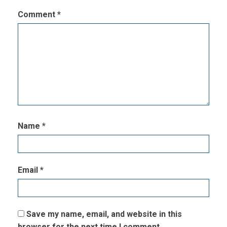
Comment
*
Name
*
Email
*
Save my name, email, and website in this
browser for the next time I comment.