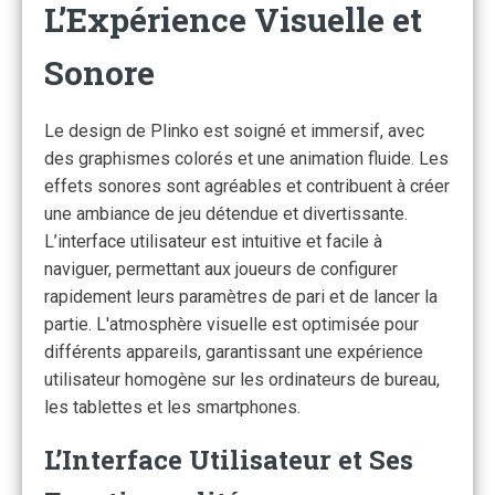
L’Expérience Visuelle et
Sonore
Le design de Plinko est soigné et immersif, avec
des graphismes colorés et une animation fluide. Les
effets sonores sont agréables et contribuent à créer
une ambiance de jeu détendue et divertissante.
L’interface utilisateur est intuitive et facile à
naviguer, permettant aux joueurs de configurer
rapidement leurs paramètres de pari et de lancer la
partie. L'atmosphère visuelle est optimisée pour
différents appareils, garantissant une expérience
utilisateur homogène sur les ordinateurs de bureau,
les tablettes et les smartphones.
L’Interface Utilisateur et Ses