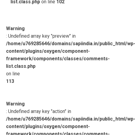
list.class.php
on line
102
Warning
: Undefined array key "preview" in
/home/u769285646/domains/sapiindia.in/public_html/wp
content/plugins/oxygen/component-
framework/components/classes/comments-
list.class.php
on line
113
Warning
: Undefined array key "action" in
/home/u769285646/domains/sapiindia.in/public_html/wp
content/plugins/oxygen/component-
framework/components/classes/comments-