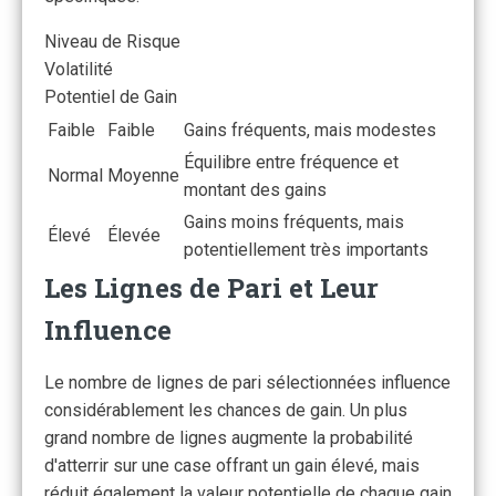
Niveau de Risque
Volatilité
Potentiel de Gain
Faible
Faible
Gains fréquents, mais modestes
Équilibre entre fréquence et
Normal
Moyenne
montant des gains
Gains moins fréquents, mais
Élevé
Élevée
potentiellement très importants
Les Lignes de Pari et Leur
Influence
Le nombre de lignes de pari sélectionnées influence
considérablement les chances de gain. Un plus
grand nombre de lignes augmente la probabilité
d'atterrir sur une case offrant un gain élevé, mais
réduit également la valeur potentielle de chaque gain