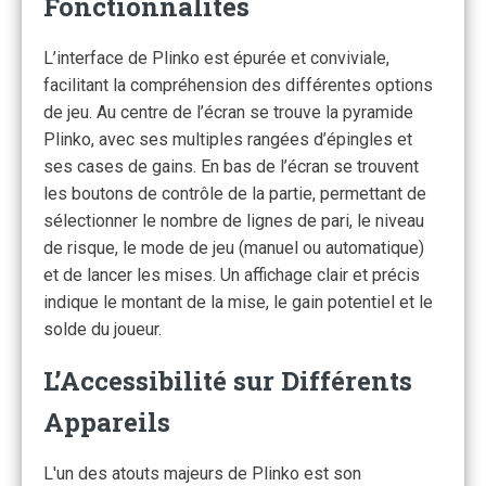
Fonctionnalités
L’interface de Plinko est épurée et conviviale,
facilitant la compréhension des différentes options
de jeu. Au centre de l’écran se trouve la pyramide
Plinko, avec ses multiples rangées d’épingles et
ses cases de gains. En bas de l’écran se trouvent
les boutons de contrôle de la partie, permettant de
sélectionner le nombre de lignes de pari, le niveau
de risque, le mode de jeu (manuel ou automatique)
et de lancer les mises. Un affichage clair et précis
indique le montant de la mise, le gain potentiel et le
solde du joueur.
L’Accessibilité sur Différents
Appareils
L'un des atouts majeurs de Plinko est son