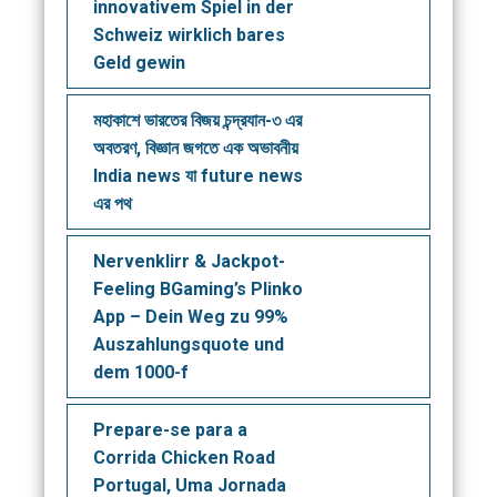
innovativem Spiel in der
Schweiz wirklich bares
Geld gewin
মহাকাশে ভারতের বিজয় চন্দ্রযান-৩ এর
অবতরণ, বিজ্ঞান জগতে এক অভাবনীয়
India news যা future news
এর পথ
Nervenklirr & Jackpot-
Feeling BGaming’s Plinko
App – Dein Weg zu 99%
Auszahlungsquote und
dem 1000-f
Prepare-se para a
Corrida Chicken Road
Portugal, Uma Jornada