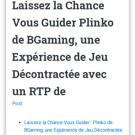
Laissez la Chance
Vous Guider Plinko
de BGaming, une
Expérience de Jeu
Décontractée avec
un RTP de
Post
Laissez la Chance Vous Guider : Plinko de
BGaming, une Expérience de Jeu Décontractée