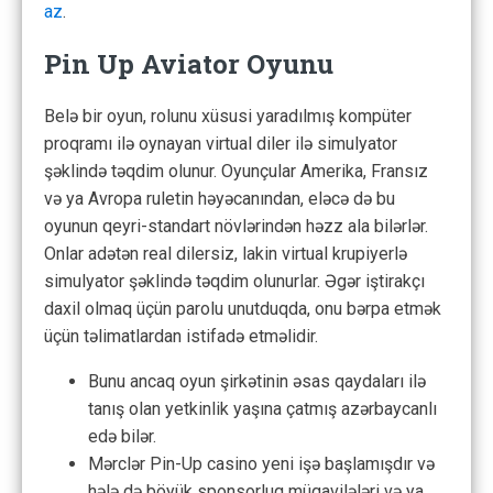
az
.
Pin Up Aviator Oyunu
Belə bir oyun, rolunu xüsusi yaradılmış kompüter
proqramı ilə oynayan virtual diler ilə simulyator
şəklində təqdim olunur. Oyunçular Amerika, Fransız
və ya Avropa ruletin həyəcanından, eləcə də bu
oyunun qeyri-standart növlərindən həzz ala bilərlər.
Onlar adətən real dilersiz, lakin virtual krupiyerlə
simulyator şəklində təqdim olunurlar. Əgər iştirakçı
daxil olmaq üçün parolu unutduqda, onu bərpa etmək
üçün təlimatlardan istifadə etməlidir.
Bunu ancaq oyun şirkətinin əsas qaydaları ilə
tanış olan yetkinlik yaşına çatmış azərbaycanlı
edə bilər.
Mərclər Pin-Up casino yeni işə başlamışdır və
hələ də böyük sponsorluq müqavilələri və ya