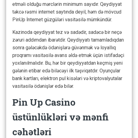
etməli olduğu mərclərin minimum sayıdır. Qeydiyyat
təkcə rəsmi internet saytında deyil, həm də mövcud
PinUp İnternet güzgüləri vasitəsilə mümkündür.
Kazinoda qeydiyyat tez və sadədir, sadəcə bir neçə
zəruri addımdan ibarətdir. Qeydiyyatı tamamladıqdan
sonra gələcəkdə ödənişlərə güvənmək və loyallıq
proqramı vasitəsilə avans əldə etmək üçün istifadəçi
yoxlanılmalıdır. Bu, hər bir qeydiyyatdan keçmiş yeni
gələnin etibar edə biləcəyi ilk təşviqatdır. Oyunçular
bank kartları, elektron pul kisələri və kriptovalyutalar
vasitəsilə ödənişlər edə bilər.
Pin Up Casino
üstünlükləri və mənfi
cəhətləri