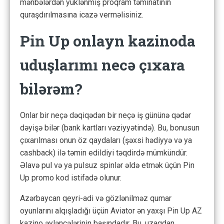
mənbələrdən yüklənmiş proqram təminatının
quraşdırılmasına icazə verməlisiniz.
Pin Up onlayn kazinoda
uduşlarımı necə çıxara
bilərəm?
Onlar bir neçə dəqiqədən bir neçə iş gününə qədər
dəyişə bilər (bank kartları vəziyyətində). Bu, bonusun
çıxarılması onun öz qaydaları (şəxsi hədiyyə və ya
cashback) ilə təmin edildiyi təqdirdə mümkündür.
Əlavə pul və ya pulsuz spinlər əldə etmək üçün Pin
Up promo kod istifadə olunur.
Azərbaycan qeyri-adi və gözlənilməz qumar
oyunlarını alqışladığı üçün Aviator ən yaxşı Pin Up AZ
kazino əyləncələrinin başındadır. Bu, uzaqdan