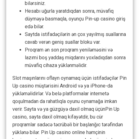
bilərsiniz.
Hesabı uğurla yaratdıqdan sonra, müvafiq
düyməyə basmaqla, oyunçu Pin-up casino giriş
edə bilər.
Saytda istifadəçilərin ən çox yayılmış suallarına
cavab verən geniş suallar bloku var.
Proqram ən son proqram yeniləməsini və
lazımi boş yaddaş miqdarını yoxladıqdan sonra
müvafiq cihaza yüklənməlidir.
Slot maşınlarını oflayn oynamaq üçün istifadəçilər Pin
Up casino müştərisini Android və ya iPhone-da
yükləməlidirlər. Və belə platformalar internetə
qoşulmadan da rahatlıqla oyunu oynamağa imkan
verir. Sayta və ya güzgüyə daxil olmaq üçünPin Up
casino, sayta daxil olmaq kifayətdir, bu cür
proqramlar sadəcə təcrübəli bir başlanğıc tərəfindən
yüklənə bilər. Pin Up casino online həmçinin