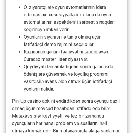
O, ziyarətçilərə oyun avtomatlarının idarə
edilməsinin xüsusiyyətlərini, eləcə də oyun
avtomatlarının aspektlərini sərbəst sınaqdan
keçirməyə imkan verir.
Oyunların siyahısı ilə tanış olmaq üçün
istifadəçi demo rejimini seçə bilər.
Kazinonun qanuni fəaliyyətini təsdiqləyən
Curacao master lisenziyası var.
Qeydiyyatı tamamladıqdan sonra gələcəkdə
ödənişlərə güvənmək və loyallıq proqramı
vasitəsilə avans əldə etmək üçün istifadəçi
yoxlanılmalıdır.
Pin-Up casino apk-ni endirdikdən sonra oyunçu daxil
olmaq üçün mövcud hesabdan istifadə edə bilər.
Mütəxəssislər keyfiyyətli və tez bir zamanda
oyunçuların hər hansı problem və suallarını həll
etməyə kömək edir. Bir mütəxəssislə əlaqə saxlamaq