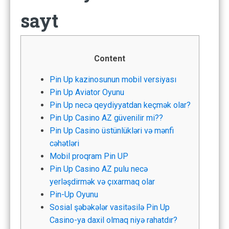
sayt
Content
Pin Up kazinosunun mobil versiyası
Pin Up Aviator Oyunu
Pin Up necə qeydiyyatdan keçmək olar?
Pin Up Casino AZ güvenilir mi??
Pin Up Casino üstünlükləri və mənfi
cəhətləri
Mobil proqram Pin UP
Pin Up Casino AZ pulu necə
yerləşdirmək və çıxarmaq olar
Pin-Up Oyunu
Sosial şəbəkələr vasitəsilə Pin Up
Casino-ya daxil olmaq niyə rahatdır?