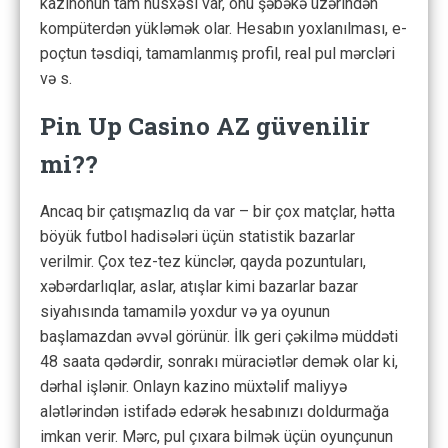
kazinonun tam nüsxəsi var, onu şəbəkə üzərindən
kompüterdən yükləmək olar. Hesabın yoxlanılması, e-
poçtun təsdiqi, tamamlanmış profil, real pul mərcləri
və s.
Pin Up Casino AZ güvenilir
mi??
Ancaq bir çatışmazlıq da var – bir çox matçlar, hətta
böyük futbol hadisələri üçün statistik bazarlar
verilmir. Çox tez-tez künclər, qayda pozuntuları,
xəbərdarlıqlar, aslar, atışlar kimi bazarlar bazar
siyahısında tamamilə yoxdur və ya oyunun
başlamazdan əvvəl görünür. İlk geri çəkilmə müddəti
48 saata qədərdir, sonrakı müraciətlər demək olar ki,
dərhal işlənir. Onlayn kazino müxtəlif maliyyə
alətlərindən istifadə edərək hesabınızı doldurmağa
imkan verir. Mərc, pul çıxara bilmək üçün oyunçunun