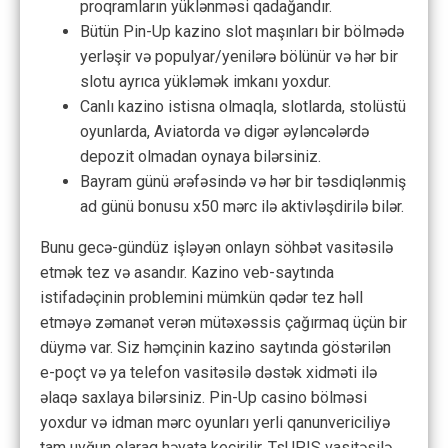
proqramların yüklənməsi qadağandır.
Bütün Pin-Up kazino slot maşınları bir bölmədə
yerləşir və populyar/yenilərə bölünür və hər bir
slotu ayrıca yükləmək imkanı yoxdur.
Canlı kazino istisna olmaqla, slotlarda, stolüstü
oyunlarda, Aviatorda və digər əyləncələrdə
depozit olmadan oynaya bilərsiniz.
Bayram günü ərəfəsində və hər bir təsdiqlənmiş
ad günü bonusu x50 mərc ilə aktivləşdirilə bilər.
Bunu gecə-gündüz işləyən onlayn söhbət vasitəsilə
etmək tez və asandır. Kazino veb-saytında
istifadəçinin problemini mümkün qədər tez həll
etməyə zəmanət verən mütəxəssis çağırmaq üçün bir
düymə var. Siz həmçinin kazino saytında göstərilən
e-poçt və ya telefon vasitəsilə dəstək xidməti ilə
əlaqə saxlaya bilərsiniz. Pin-Up casino bölməsi
yoxdur və idman mərc oyunları yerli qanunvericiliyə
tam uyğun olaraq həyata keçirilir. TsUPIS vasitəsilə