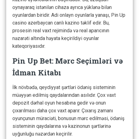
oynayaraq istənilən cihaza ayrıca yüklənə bilən
oyunlardan biridir. Adi onlayn oyunlarla yanaşı, Pin Up
casino azerbaycan canlı kazino təklif edir. Bu,
prosesin real vaxt rejimində və real aparıcının
nəzarəti altında həyata keçirildiyi oyunlar
kateqoriyasıdır.
Pin Up Bet: Mərc Seçimləri və
İdman Kitabı
İlk növbədə, qeydiyyat şərtləri ödəniş sisteminin
müəyyən edilmiş qaydalarından asılıdır. Çox vaxt
depozit dərhal oyun hesabına gedir və onun
çıxarılması daha çox vaxt aparır. Çıxarış zamanı
oyunçunun müraciəti, bonusun mərc edilməsi, ödəniş
sisteminin qaydalarına və kazinonun şərtlərinə
uyğunluğu nəzərdən keçirilir.