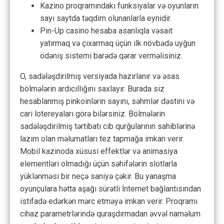
Kazino proqramındakı funksiyalar və oyunların
sayı saytda təqdim olunanlarla eynidir.
Pin-Up casino hesaba asanlıqla vəsait
yatırmaq və çıxarmaq üçün ilk növbədə uyğun
ödəniş sistemi barədə qərar verməlisiniz.
O, sadələşdirilmiş versiyada hazırlanır və əsas
bölmələrin ardıcıllığını saxlayır. Burada siz
hesablanmış pinkoinlərin sayını, səhmlər dəstini və
cari lotereyaları görə bilərsiniz. Bölmələrin
sadələşdirilmiş tərtibatı cib qurğularının sahiblərinə
lazım olan məlumatları tez tapmağa imkan verir.
Mobil kazinoda xüsusi effektlər və animasiya
elementləri olmadığı üçün səhifələrin slotlarla
yüklənməsi bir neçə saniyə çəkir. Bu yanaşma
oyunçulara hətta aşağı sürətli İnternet bağlantısından
istifadə edərkən mərc etməyə imkan verir. Proqramı
cihaz parametrlərində quraşdırmadan əvvəl naməlum