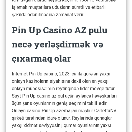
işləmək müştərilərə uduşların sürətli və etibarlı
şəkildə ödənilməsinə zəmanət verir.
Pin Up Casino AZ pulu
necə yerləşdirmək və
çıxarmaq olar
Internet Pin Up casino, 2023-cü ilə görə ən yaxşı
onlayn kazinoların siyahısına daxil olan ən yaxşı
onlayn müəssisələrin reytinqində lider mövqe tutur.
Sayt Pin Up casino az pul üçün əyləncə həvəskarları
üçün şans oyunlarının geniş seçimini təklif edir.
Onlayn casino Pin Up azerbaijan məşhur CarlettaNV
şirkəti tərəfindən idarə olunur. Rəylərində qonaqlar
yaxşı xidmət səviyyəsini, qumar oyunlarının yaxşı