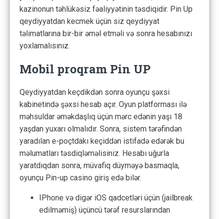
kazinonun təhlükəsiz fəaliyyətinin təsdiqidir. Pin Up
qeydiyyatdan kecmek üçün siz qeydiyyat
təlimatlarına bir-bir əməl etməli və sonra hesabınızı
yoxlamalısınız.
Mobil proqram Pin UP
Qeydiyyatdan keçdikdən sonra oyunçu şəxsi
kabinetində şəxsi hesab açır. Oyun platforması ilə
məhsuldar əməkdaşlıq üçün mərc edənin yaşı 18
yaşdan yuxarı olmalıdır. Sonra, sistem tərəfindən
yaradılan e-poçtdakı keçiddən istifadə edərək bu
məlumatları təsdiqləməlisiniz. Hesabı uğurla
yaratdıqdan sonra, müvafiq düyməyə basmaqla,
oyunçu Pin-up casino giriş edə bilər.
IPhone və digər iOS qadcetləri üçün (jailbreak
edilməmiş) üçüncü tərəf resurslarından