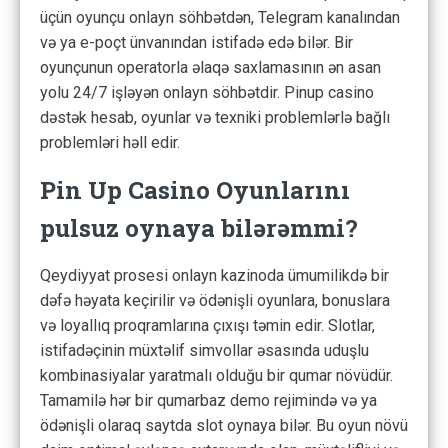
üçün oyunçu onlayn söhbətdən, Telegram kanalından
və ya e-poçt ünvanından istifadə edə bilər. Bir
oyunçunun operatorla əlaqə saxlamasının ən asan
yolu 24/7 işləyən onlayn söhbətdir. Pinup casino
dəstək hesab, oyunlar və texniki problemlərlə bağlı
problemləri həll edir.
Pin Up Casino Oyunlarını
pulsuz oynaya bilərəmmi?
Qeydiyyat prosesi onlayn kazinoda ümumilikdə bir
dəfə həyata keçirilir və ödənişli oyunlara, bonuslara
və loyallıq proqramlarına çıxışı təmin edir. Slotlar,
istifadəçinin müxtəlif simvollar əsasında uduşlu
kombinasiyalar yaratmalı olduğu bir qumar növüdür.
Tamamilə hər bir qumarbaz demo rejimində və ya
ödənişli olaraq saytda slot oynaya bilər. Bu oyun növü