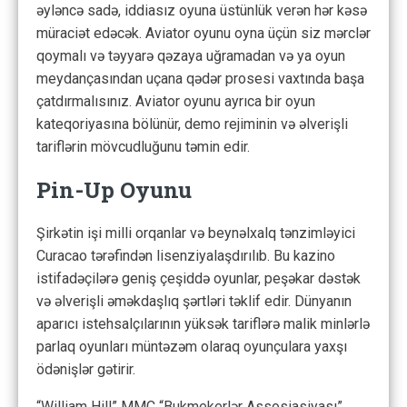
əyləncə sadə, iddiasız oyuna üstünlük verən hər kəsə
müraciət edəcək. Aviator oyunu oyna üçün siz mərclər
qoymalı və təyyarə qəzaya uğramadan və ya oyun
meydançasından uçana qədər prosesi vaxtında başa
çatdırmalısınız. Aviator oyunu ayrıca bir oyun
kateqoriyasına bölünür, demo rejiminin və əlverişli
tariflərin mövcudluğunu təmin edir.
Pin-Up Oyunu
Şirkətin işi milli orqanlar və beynəlxalq tənzimləyici
Curacao tərəfindən lisenziyalaşdırılıb. Bu kazino
istifadəçilərə geniş çeşiddə oyunlar, peşəkar dəstək
və əlverişli əməkdaşlıq şərtləri təklif edir. Dünyanın
aparıcı istehsalçılarının yüksək tariflərə malik minlərlə
parlaq oyunları müntəzəm olaraq oyunçulara yaxşı
ödənişlər gətirir.
“William Hill” MMC “Bukmekerlər Assosiasiyası”