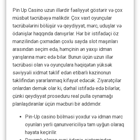
Pin Up Casino uzun illərdir fəaliyyət göstərir və çox
müsbət təcrübəyə malikdir. Çox vaxt oyunçular
təcrübələrini bölüşür və qeydiyyat, mərc, uduşlar və
ödənişlər haqqında danışırlar. Hər bir istifadəçi öz
mənzilindən çıxmadan çoxlu sayda slot maşınları
arasından seçim edə, həmçinin ən yaxşı idman
yarışlarına mərc edə bilər. Bunun üçün uzun illər
təcrübəsi olan və oyunçulara həqiqətən yüksək
səviyyəli xidmət təklif edən etibarlı kazinonun
təklifindən yararlanmaq kifayət edəcək. Ziyarətçilər
onlardan demək olar ki, dərhal istifadə edə bilərlər,
çünki qeydiyyat proseduru real pulla oynamağı
planlaşdıranlar üçün məcburi bir addımdır.
Pin-Up casino bölməsi yoxdur və idman mərc
oyunları yerli qanunvericiliyə tam uyğun olaraq
həyata keçirilir.