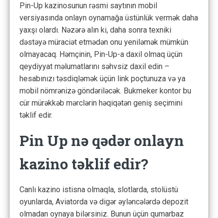
Pin-Up kazinosunun rəsmi saytının mobil
versiyasında onlayn oynamağa üstünlük vermək daha
yaxşı olardı. Nəzərə alın ki, daha sonra texniki
dəstəyə müraciət etmədən onu yeniləmək mümkün
olmayacaq. Həmçinin, Pin-Up-a daxil olmaq üçün
qeydiyyat məlumatlarını səhvsiz daxil edin –
hesabınızı təsdiqləmək üçün link poçtunuza və ya
mobil nömrənizə göndəriləcək. Bukmeker kontor bu
cür mürəkkəb mərclərin həqiqətən geniş seçimini
təklif edir.
Pin Up nə qədər onlayn
kazino təklif edir?
Canlı kazino istisna olmaqla, slotlarda, stolüstü
oyunlarda, Aviatorda və digər əyləncələrdə depozit
olmadan oynaya bilərsiniz. Bunun üçün qumarbaz