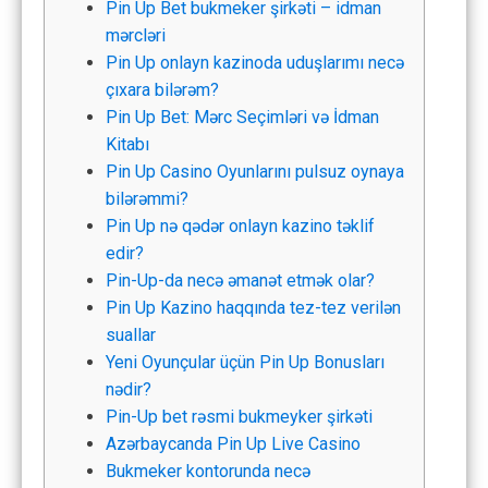
Pin Up Bet bukmeker şirkəti – idman
mərcləri
Pin Up onlayn kazinoda uduşlarımı necə
çıxara bilərəm?
Pin Up Bet: Mərc Seçimləri və İdman
Kitabı
Pin Up Casino Oyunlarını pulsuz oynaya
bilərəmmi?
Pin Up nə qədər onlayn kazino təklif
edir?
Pin-Up-da necə əmanət etmək olar?
Pin Up Kazino haqqında tez-tez verilən
suallar
Yeni Oyunçular üçün Pin Up Bonusları
nədir?
Pin-Up bet rəsmi bukmeyker şirkəti
Azərbaycanda Pin Up Live Casino
Bukmeker kontorunda necə