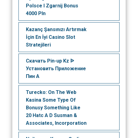
Polsce I Zgarnij Bonus
4000 Pln
Kazanç Şansınızı Artırmak
İçin En İyi Casino Slot
Stratejileri
Скачать Pin-up Kz ᐉ
Установить Приложение
Пин А
Turecko: On The Web
Kasina Some Type Of
Bonusy Something Like
20 Hatc A D Susman &
Associates, Incorporation