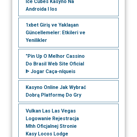
Ice Cubes Kasyno Na
Androida I Ios
1xbet Giriş ve Yaklaşan
Güncellemeler: Etkileri ve
Yenilikler
"Pin Up O Melhor Cassino
Do Brasil Web Site Oficial
ᐈ Jogar Caça-níqueis
Kasyno Online Jak Wybrać
Dobrą Platformę Do Gry
Vulkan Las Las Vegas
Logowanie Rejestracja
Mhh Oficjalnej Stronie
Kasy Locos Lodge