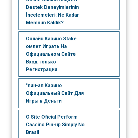
Destek Deneyimlerinin
İncelemeleri: Ne Kadar
Memnun Kaldık?
Онлайн Казино Stake
омлет Играть На
Официальном Сайте
Вход только
Регистрация
"пин-ап Казино
Официальный Сайт Для
Игры в Деньги
O Site Oficial Perform
Cassino Pin-up Simply No
Brasil