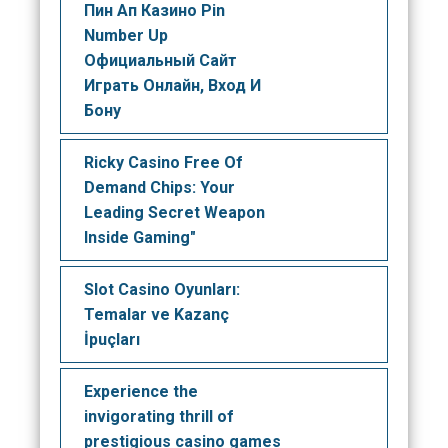
Пин Ап Казино Pin
Number Up
Официальный Сайт️
Играть Онлайн, Вход И
Бону
Ricky Casino Free Of
Demand Chips: Your
Leading Secret Weapon
Inside Gaming"
Slot Casino Oyunları:
Temalar ve Kazanç
İpuçları
Experience the
invigorating thrill of
prestigious casino games