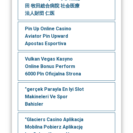
田 牧田総合病院 社会医療
法人財団 仁医
Pin Up Online Casino
Aviator Pin Upward
Apostas Esportiva
Vulkan Vegas Kasyno
Online️ Bonus Perform
6000 Pln Oficjalna Strona
"gerçek Parayla En Iyi Slot
Makineleri Ve Spor
Bahisler
"Glaciers Casino Aplikacja
Mobilna Pobierz Aplikację