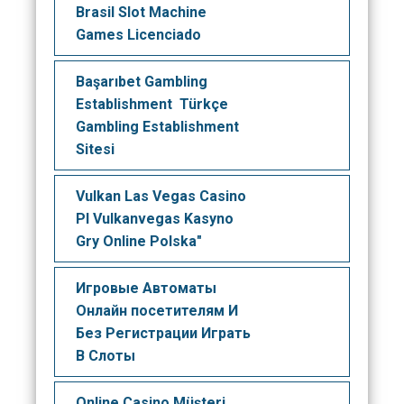
Brasil Slot Machine
Games Licenciado
Başarıbet Gambling
Establishment ️ Türkçe
Gambling Establishment
Sitesi
Vulkan Las Vegas Casino
Pl Vulkanvegas Kasyno
Gry Online Polska"
Игровые Автоматы
Онлайн посетителям И
Без Регистрации Играть
В Слоты
Online Casino Müşteri