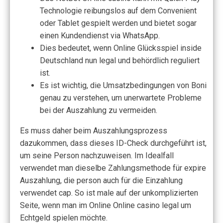
Technologie reibungslos auf dem Convenient
oder Tablet gespielt werden und bietet sogar
einen Kundendienst via WhatsApp.
Dies bedeutet, wenn Online Glücksspiel inside
Deutschland nun legal und behördlich reguliert
ist.
Es ist wichtig, die Umsatzbedingungen von Boni
genau zu verstehen, um unerwartete Probleme
bei der Auszahlung zu vermeiden.
Es muss daher beim Auszahlungsprozess
dazukommen, dass dieses ID-Check durchgeführt ist,
um seine Person nachzuweisen. Im Idealfall
verwendet man dieselbe Zahlungsmethode für expire
Auszahlung, die person auch für die Einzahlung
verwendet cap. So ist male auf der unkomplizierten
Seite, wenn man im Online Online casino legal um
Echtgeld spielen möchte.