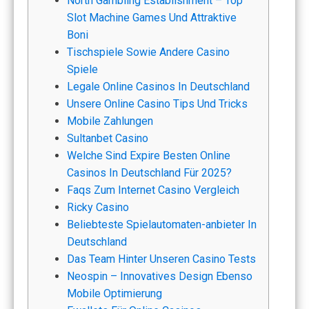
North Gambling Establishment – Top
Slot Machine Games Und Attraktive
Boni
Tischspiele Sowie Andere Casino
Spiele
Legale Online Casinos In Deutschland
Unsere Online Casino Tips Und Tricks
Mobile Zahlungen
Sultanbet Casino
Welche Sind Expire Besten Online
Casinos In Deutschland Für 2025?
Faqs Zum Internet Casino Vergleich
Ricky Casino
Beliebteste Spielautomaten-anbieter In
Deutschland
Das Team Hinter Unseren Casino Tests
Neospin – Innovatives Design Ebenso
Mobile Optimierung