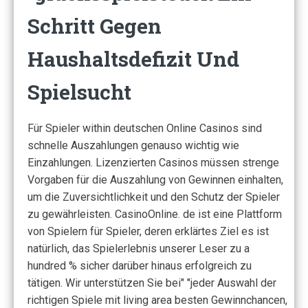
Schritt Gegen
Haushaltsdefizit Und
Spielsucht
Für Spieler within deutschen Online Casinos sind
schnelle Auszahlungen genauso wichtig wie
Einzahlungen. Lizenzierten Casinos müssen strenge
Vorgaben für die Auszahlung von Gewinnen einhalten,
um die Zuversichtlichkeit und den Schutz der Spieler
zu gewährleisten. CasinoOnline. de ist eine Plattform
von Spielern für Spieler, deren erklärtes Ziel es ist
natürlich, das Spielerlebnis unserer Leser zu a
hundred % sicher darüber hinaus erfolgreich zu
tätigen. Wir unterstützen Sie bei" "jeder Auswahl der
richtigen Spiele mit living area besten Gewinnchancen,