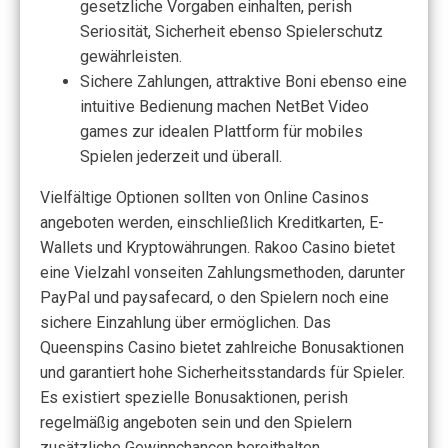
gesetzliche Vorgaben einhalten, perish
Seriosität, Sicherheit ebenso Spielerschutz
gewährleisten.
Sichere Zahlungen, attraktive Boni ebenso eine
intuitive Bedienung machen NetBet Video
games zur idealen Plattform für mobiles
Spielen jederzeit und überall.
Vielfältige Optionen sollten von Online Casinos
angeboten werden, einschließlich Kreditkarten, E-
Wallets und Kryptowährungen. Rakoo Casino bietet
eine Vielzahl vonseiten Zahlungsmethoden, darunter
PayPal und paysafecard, o den Spielern noch eine
sichere Einzahlung über ermöglichen. Das
Queenspins Casino bietet zahlreiche Bonusaktionen
und garantiert hohe Sicherheitsstandards für Spieler.
Es existiert spezielle Bonusaktionen, perish
regelmäßig angeboten sein und den Spielern
zusätzliche Gewinnchancen bereithalten.