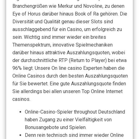
Branchengrößen wie Merkur und Novoline, zu denen
Eye of Horus darüber hinaus Book of Ra gehören. Die
Diversität und Qualität genau dieser Slots sind
ausschlaggebend für ein Casino, um erfolgreich zu
sein. Wichtig sind immer wieder ein breites
Themenspektrum, innovative Spielmechaniken
darüber hinaus attraktive Auszahlungsquoten, wobei
der durchschnittliche RTP (Return to Player) bei etwa
96% liegt. Unsere On line casino Experten haben die
Online Casinos durch den besten Auszahlungsquoten
für Sie bewertet. Eine gute Auszahlungsquote finden
Sie allerdings bei allen unseren Top Online Internet
casinos.
Online-Casino-Spieler throughout Deutschland
haben Zugang zu einer Vielfältigkeit von
Bonusangebote und Spielen.
Denn rein technisch sind immer wieder Online