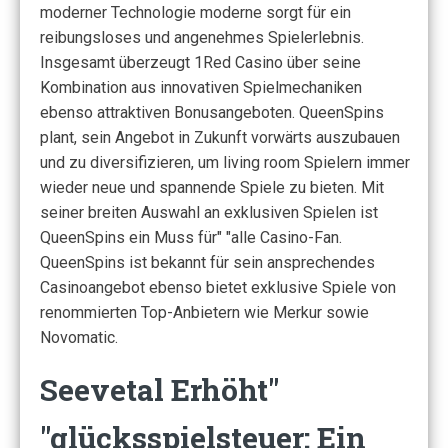
moderner Technologie moderne sorgt für ein
reibungsloses und angenehmes Spielerlebnis.
Insgesamt überzeugt 1Red Casino über seine
Kombination aus innovativen Spielmechaniken
ebenso attraktiven Bonusangeboten. QueenSpins
plant, sein Angebot in Zukunft vorwärts auszubauen
und zu diversifizieren, um living room Spielern immer
wieder neue und spannende Spiele zu bieten. Mit
seiner breiten Auswahl an exklusiven Spielen ist
QueenSpins ein Muss für" "alle Casino-Fan.
QueenSpins ist bekannt für sein ansprechendes
Casinoangebot ebenso bietet exklusive Spiele von
renommierten Top-Anbietern wie Merkur sowie
Novomatic.
Seevetal Erhöht"
"glücksspielsteuer: Ein