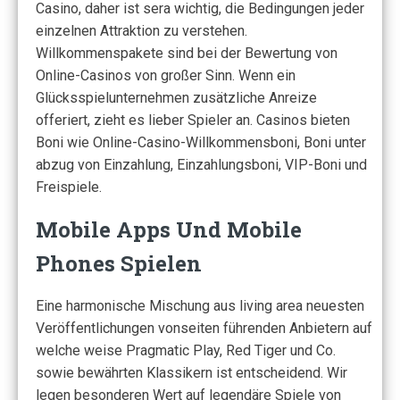
Casino, daher ist sera wichtig, die Bedingungen jeder
einzelnen Attraktion zu verstehen.
Willkommenspakete sind bei der Bewertung von
Online-Casinos von großer Sinn. Wenn ein
Glücksspielunternehmen zusätzliche Anreize
offeriert, zieht es lieber Spieler an. Casinos bieten
Boni wie Online-Casino-Willkommensboni, Boni unter
abzug von Einzahlung, Einzahlungsboni, VIP-Boni und
Freispiele.
Mobile Apps Und Mobile
Phones Spielen
Eine harmonische Mischung aus living area neuesten
Veröffentlichungen vonseiten führenden Anbietern auf
welche weise Pragmatic Play, Red Tiger und Co.
sowie bewährten Klassikern ist entscheidend. Wir
legen besonderen Wert auf legendäre Spiele von