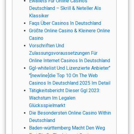
Ewallets Für Online Casinos
Deutschland – Skrill & Neteller Als
Klassiker
Faqs Über Casinos In Deutschland
Größte Online Casino & Kleinere Online
Casino
Vorschriften Und
Zulassungsvoraussetzungen Für
Online Internet Casinos In Deutschland
Ggl-whitelist Und Lizenzierte Anbieter"
"[newline]die Top 10 On The Web
Casinos In Deutschland 2025 Im Detail
Tätigkeitsbericht Dieser Ggl 2023:
Wachstum Im Legalen
Glücksspielmarkt
Die Besondersten Online Casino Within
Deutschland
Baden-württemberg Macht Den Weg