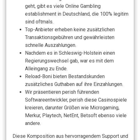
geht, gibt es viele Online Gambling
establishment in Deutschland, die 100% legitim
sind oftmals.
Top-Anbieter erheben keine zusätzlichen
Transaktionsgebühren und gewährleisten
schnelle Auszahlungen.
Nachdem es in Schleswig-Holstein einen
Regierungswechsel gab, war es mit dem
Alleingang zu Ende.
Reload-Boni bieten Bestandskunden
zusätzliches Guthaben auf ihre Einzahlungen.
Wir präsentieren perish führenden
Softwareentwickler, perish diese Casinospiele
kreieren, darunter Größen wie Microgaming,
Merkur, Playtech, NetEnt, Betsoft ebenso viele
andere.
Diese Komposition aus hervorragendem Support und