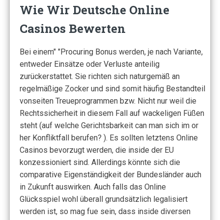
Wie Wir Deutsche Online
Casinos Bewerten
Bei einem" "Procuring Bonus werden, je nach Variante,
entweder Einsätze oder Verluste anteilig
zurückerstattet. Sie richten sich naturgemäß an
regelmäßige Zocker und sind somit häufig Bestandteil
vonseiten Treueprogrammen bzw. Nicht nur weil die
Rechtssicherheit in diesem Fall auf wackeligen Füßen
steht (auf welche Gerichtsbarkeit can man sich im or
her Konfliktfall berufen? ). Es sollten letztens Online
Casinos bevorzugt werden, die inside der EU
konzessioniert sind. Allerdings könnte sich die
comparative Eigenständigkeit der Bundesländer auch
in Zukunft auswirken. Auch falls das Online
Glücksspiel wohl überall grundsätzlich legalisiert
werden ist, so mag fue sein, dass inside diversen