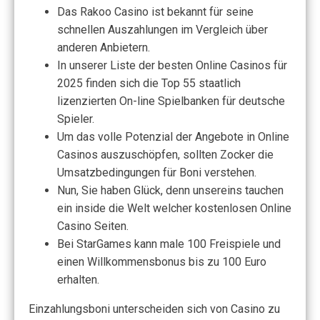
Das Rakoo Casino ist bekannt für seine
schnellen Auszahlungen im Vergleich über
anderen Anbietern.
In unserer Liste der besten Online Casinos für
2025 finden sich die Top 55 staatlich
lizenzierten On-line Spielbanken für deutsche
Spieler.
Um das volle Potenzial der Angebote in Online
Casinos auszuschöpfen, sollten Zocker die
Umsatzbedingungen für Boni verstehen.
Nun, Sie haben Glück, denn unsereins tauchen
ein inside die Welt welcher kostenlosen Online
Casino Seiten.
Bei StarGames kann male 100 Freispiele und
einen Willkommensbonus bis zu 100 Euro
erhalten.
Einzahlungsboni unterscheiden sich von Casino zu