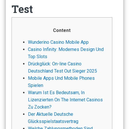
Test
Content
Wunderino Casino Mobile App
Casino Infinity: Modernes Design Und
Top Slots
Drückglück: On-line Casino
Deutschland Test Out Sieger 2025
Mobile Apps Und Mobile Phones
Spielen
Warum Ist Es Bedeutsam, In
Lizenzierten On The Internet Casinos
Zu Zocken?
Der Aktuelle Deutsche
Glücksspielstaatsvertrag
Welche Zahlungsmethoden Sind