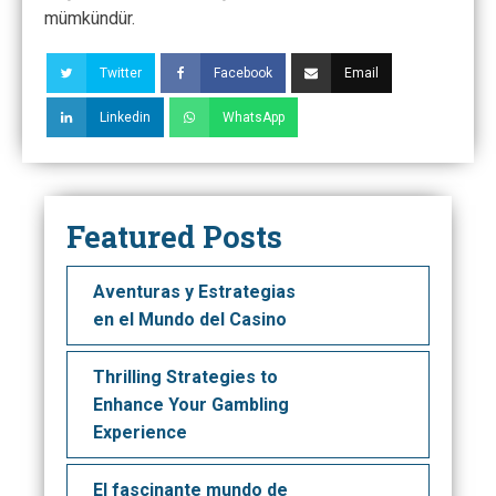
mümkündür.
Twitter
Facebook
Email
Linkedin
WhatsApp
Featured Posts
Aventuras y Estrategias
en el Mundo del Casino
Thrilling Strategies to
Enhance Your Gambling
Experience
El fascinante mundo de