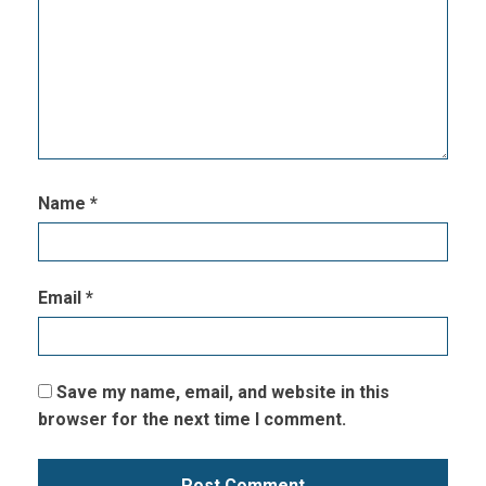
Name
*
Email
*
Save my name, email, and website in this
browser for the next time I comment.