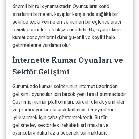
önemli bir rol oynamaktadır. Oyuncuların kendi
sınırlarını bilmeleri, kayıplar karşısında sağlıklı bir
şekilde tepki vermeleri ve kumarı bir eğlence aracı
olarak görmeleri oldukça önemlidir. Bu, oyuncuların
kumar deneyimlerini daha güvenli ve keyifli hale
getirmelerine yardımcı olur.
İnternette Kumar Oyunları ve
Sektör Gelişimi
Günümüzde kumar sektörünün internet üzerinden
gelişimi, oyuncular için birçok yeni fırsat sunmaktadır.
Çevrimiçi kumar platformları, sürekli olarak yenilikler
ve promosyonlar sunarak kullanıcı deneyimlerini
iyileştirmek için çaba göstermektedir. Bu tür
gelişmeler, sektördeki rekabeti artırmakta ve
oyunculara daha fazla seçenek sunmaktadır.