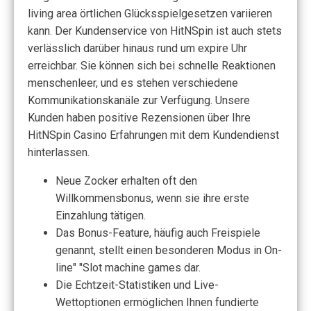
living area örtlichen Glücksspielgesetzen variieren
kann. Der Kundenservice von HitNSpin ist auch stets
verlässlich darüber hinaus rund um expire Uhr
erreichbar. Sie können sich bei schnelle Reaktionen
menschenleer, und es stehen verschiedene
Kommunikationskanäle zur Verfügung. Unsere
Kunden haben positive Rezensionen über Ihre
HitNSpin Casino Erfahrungen mit dem Kundendienst
hinterlassen.
Neue Zocker erhalten oft den
Willkommensbonus, wenn sie ihre erste
Einzahlung tätigen.
Das Bonus-Feature, häufig auch Freispiele
genannt, stellt einen besonderen Modus in On-
line" "Slot machine games dar.
Die Echtzeit-Statistiken und Live-
Wettoptionen ermöglichen Ihnen fundierte