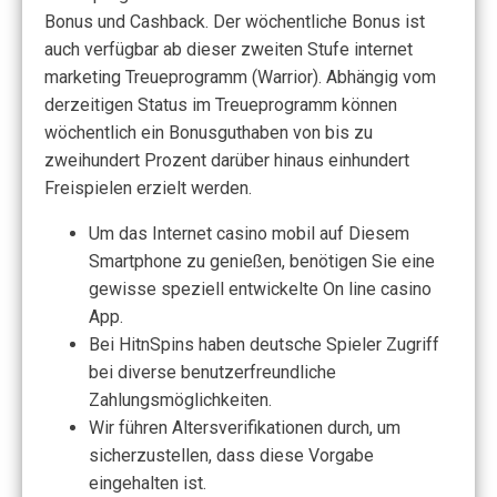
Bonus und Cashback. Der wöchentliche Bonus ist
auch verfügbar ab dieser zweiten Stufe internet
marketing Treueprogramm (Warrior). Abhängig vom
derzeitigen Status im Treueprogramm können
wöchentlich ein Bonusguthaben von bis zu
zweihundert Prozent darüber hinaus einhundert
Freispielen erzielt werden.
Um das Internet casino mobil auf Diesem
Smartphone zu genießen, benötigen Sie eine
gewisse speziell entwickelte On line casino
App.
Bei HitnSpins haben deutsche Spieler Zugriff
bei diverse benutzerfreundliche
Zahlungsmöglichkeiten.
Wir führen Altersverifikationen durch, um
sicherzustellen, dass diese Vorgabe
eingehalten ist.