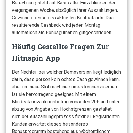
Berechnung steht auf Basis aller Einzahlungen der
vergangenen Woche, abzüglich Ihrer Auszahlungen,
Gewinne ebenso des aktuellen Kontostands. Das
resultierende Cashback wird jeden Montag
automatisch als Bonusguthaben gutgeschrieben.
Häufig Gestellte Fragen Zur
Hitnspin App
Der Nachteil bei welcher Demoversion liegt lediglich
darin, dass person kein echtes Cash gewinnen kann,
aber um neue Slot machine games kennenzulernen
ist sie hervorragend geeignet. Mit einem
Mindestauszahlungsbetrag vonseiten 20€ und unter
abzug von Angabe von Höchstgrenzen gestaltet
sich der Auszahlungsprozess flexibel. Registrierten
Kunden erwartet dieses besonderes
Bonusprogramm bestehend aus wöchentlichem