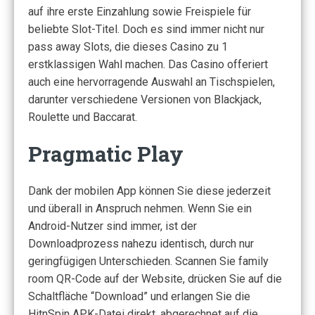
auf ihre erste Einzahlung sowie Freispiele für
beliebte Slot-Titel. Doch es sind immer nicht nur
pass away Slots, die dieses Casino zu 1
erstklassigen Wahl machen. Das Casino offeriert
auch eine hervorragende Auswahl an Tischspielen,
darunter verschiedene Versionen von Blackjack,
Roulette und Baccarat.
Pragmatic Play
Dank der mobilen App können Sie diese jederzeit
und überall in Anspruch nehmen. Wenn Sie ein
Android-Nutzer sind immer, ist der
Downloadprozess nahezu identisch, durch nur
geringfügigen Unterschieden. Scannen Sie family
room QR-Code auf der Website, drücken Sie auf die
Schaltfläche “Download” und erlangen Sie die
HitnSpin APK-Datei direkt, abgerechnet auf die