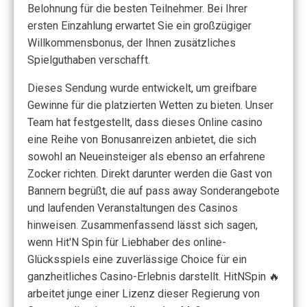
Belohnung für die besten Teilnehmer. Bei Ihrer
ersten Einzahlung erwartet Sie ein großzügiger
Willkommensbonus, der Ihnen zusätzliches
Spielguthaben verschafft.
Dieses Sendung wurde entwickelt, um greifbare
Gewinne für die platzierten Wetten zu bieten. Unser
Team hat festgestellt, dass dieses Online casino
eine Reihe von Bonusanreizen anbietet, die sich
sowohl an Neueinsteiger als ebenso an erfahrene
Zocker richten. Direkt darunter werden die Gast von
Bannern begrüßt, die auf pass away Sonderangebote
und laufenden Veranstaltungen des Casinos
hinweisen. Zusammenfassend lässt sich sagen,
wenn Hit'N Spin für Liebhaber des online-
Glücksspiels eine zuverlässige Choice für ein
ganzheitliches Casino-Erlebnis darstellt. HitNSpin 🔥
arbeitet junge einer Lizenz dieser Regierung von