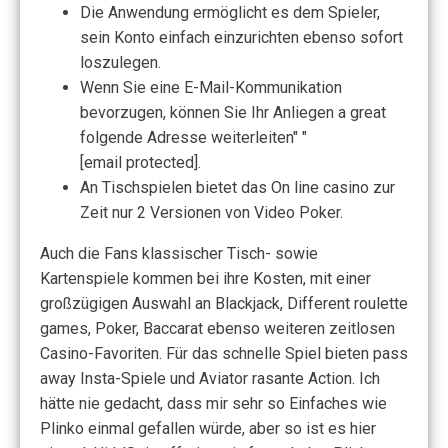
Die Anwendung ermöglicht es dem Spieler,
sein Konto einfach einzurichten ebenso sofort
loszulegen.
Wenn Sie eine E-Mail-Kommunikation
bevorzugen, können Sie Ihr Anliegen a great
folgende Adresse weiterleiten" "
[email protected].
An Tischspielen bietet das On line casino zur
Zeit nur 2 Versionen von Video Poker.
Auch die Fans klassischer Tisch- sowie
Kartenspiele kommen bei ihre Kosten, mit einer
großzügigen Auswahl an Blackjack, Different roulette
games, Poker, Baccarat ebenso weiteren zeitlosen
Casino-Favoriten. Für das schnelle Spiel bieten pass
away Insta-Spiele und Aviator rasante Action. Ich
hätte nie gedacht, dass mir sehr so Einfaches wie
Plinko einmal gefallen würde, aber so ist es hier