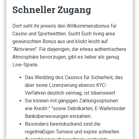
Schneller Zugang
Dort seht Ihr jeweils den Willkommensbonus für
Casino und Sportwettten. Sucht Euch living area
gewünschten Bonus aus und klickt leicht auf
“Aktivieren”. Für diejenigen, die etwas authentischere
Atmosphäre bevorzugen, gibt es lieber als genug
Live-Spiele.
Das Wedding des Casinos für Sicherheit, das
über seine Lizenzierung ebenso KYC-
Verfahren deutlich vermag, ist lobenswert.
Sie können mit gängigen Zahlungsoptionen
wie Kredit-" "sowie Debitkarten, E-Walletsoder
Banküberweisungen einzahlen.
Besonders beeindruckend sind die
regelmäßigen Turniere und expire schnellen