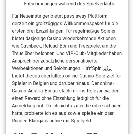
Entscheidungen während des Spielverlaufs.
Für Neueinsteiger bietet pass away Plattform
derzeit ein großzügiges Willkommenspaket für die
ersten drei Einzahlungen. Für regelmäßige Spieler
bietet dasjenige Casino wiederkehrende Aktionen
wie Cashback, Reload-Boni und Freispiele, um die
Treue über belohnen. Und VIP-Club-Mitglieder haben
Anspruch bei zusätzliche personalisierte
Werbeaktionen und Belohnungen. Hit’n’Spin 🇧🇪
bietet dieses überfülltes online-Casino-Spielziel für
Spieler in Belgien und darüber hinaus. Der online-
Casino-Austria-Bonus stach mir ins Relevancia, der
einen Reward ohne Einzahlung lediglich für die
Anmeldung bot. Da ich nichts zu in die röhre schauen
hatte, probierte ich es aus sowie spielte ein paar
Runden Blackjack online mit Spielgeld.