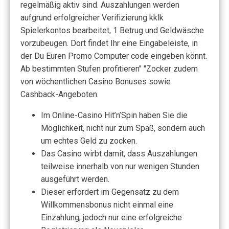
regelmäßig aktiv sind. Auszahlungen werden
aufgrund erfolgreicher Verifizierung kklk
Spielerkontos bearbeitet, 1 Betrug und Geldwäsche
vorzubeugen. Dort findet Ihr eine Eingabeleiste, in
der Du Euren Promo Computer code eingeben könnt.
Ab bestimmten Stufen profitieren" "Zocker zudem
von wöchentlichen Casino Bonuses sowie
Cashback-Angeboten.
Im Online-Casino Hit’n’Spin haben Sie die
Möglichkeit, nicht nur zum Spaß, sondern auch
um echtes Geld zu zocken.
Das Casino wirbt damit, dass Auszahlungen
teilweise innerhalb von nur wenigen Stunden
ausgeführt werden.
Dieser erfordert im Gegensatz zu dem
Willkommensbonus nicht einmal eine
Einzahlung, jedoch nur eine erfolgreiche