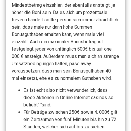
Mindestbetrag einzahlen, der ebenfalls ansteigt, je
höher die Boni sein. Da es sich um prozentuale
Revenu handelt sollte person sich immer absichtlich
sein, dass male nur dann hohe Summen
Bonusguthaben erhalten kann, wenn male viel
einzahlt. Auch ein maximaler Bonusbetrag ist
festgelegt, jeder von anfänglich 500€ bis auf one.
000 € ansteigt. Außerdem muss man sich an strenge
Umsatzbedingungen halten, pass away
voraussetzen, dass man sein Bonusguthaben 40-
mal einsetzt, ehe es zu normalem Guthaben wird.
Es ist echt also nicht verwunderlich, dass
diese Aktionen in Online Internet casinos so
beliebt" "sind.
Für Beträge zwischen 250€ sowie 4. 000€ gilt
ein Zeitrahmen von fünf Minuten bis hin zu 72
Stunden, welcher sich auf bis zu sieben