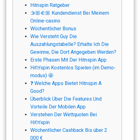
Hitnspin Ratgeber
🫱🏼‍🫲🏼 Kundendienst Bei Meinem
Online-casino
Wöchentlicher Bonus
Wie Versteht Guy Die
Auszahlungstabelle? Erhalte Ich Die
Gewinne, Die Dort Angegeben Werden?
Erste Phasen Mit Der Hitnspin App
Hit’n’spin Kostenlos Spielen (im Demo-
modus) 🤩
❓ Welche Apps Bietet Hitnspin A
Good?
Überblick Über Die Features Und
Vorteile Der Mobilen App
Verstehen Der Wettquoten Bei
Hit’n’spin
Wöchentlicher Cashback Bis über 2
000 €