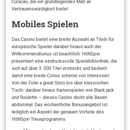
Curacao, die ein grundlegendes Maß an
Vertrauenswürdigkeit bietet.
Mobiles Spielen
Das Casino bietet eine breite Auswahl an Titeln für
europäische Spieler darüber hinaus auch der
Willkommensbonus ist beachtlich. HitNSpin
präsentiert eine eindrucksvolle Spielebibliothek, die
sich auf über 3. 000 Titel erstreckt, und bedient
damit eine breite Colour scheme von Interessen.
Von der Fülle a great Slots bis über klassischen
Tisch- darüber hinaus Kartenspielen wie Black jack
und Roulette -- dieses Casino deckt alle Basen
abdominal. Das wöchentliche Bonusangebot ist
lediglich ein Aspekt der genauen Vorteile des
HitNSpin Treueprogramms.