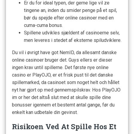
Er du for ideal typen, der gerne lige vil ze
tingene an, inden du smider penge på et spil,
bør du spejde efter online casinoer med en
cuma-cuma bonus.
Spillene udvikles sjældent af casinoerne selv,
men leveres i stedet af eksterne spiludviklere.
Du vil i øvrigt have got NemID, da allesamt danske
online casinoer bruger det. Guys ellers er dieser
ingen krav until spillerne. Det første nye online
casino er PlayOJO, er et frisk pust til det danske
spillemarked, da casinoet som noget helt och hållet
nyt har gjort op med gennemspilskrav. Hos PlayOJO
im or her det altså slut med at skulle spille dine
bonusser igennem et bestemt antal gange, før du
enkelt kan udbetale din gevinst.
Risikoen Ved At Spille Hos Et