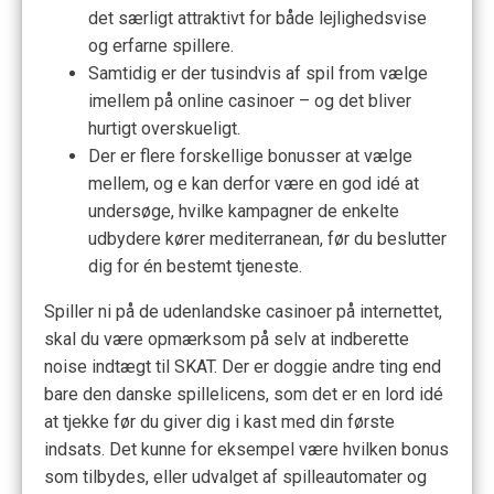
det særligt attraktivt for både lejlighedsvise
og erfarne spillere.
Samtidig er der tusindvis af spil from vælge
imellem på online casinoer – og det bliver
hurtigt overskueligt.
Der er flere forskellige bonusser at vælge
mellem, og e kan derfor være en god idé at
undersøge, hvilke kampagner de enkelte
udbydere kører mediterranean, før du beslutter
dig for én bestemt tjeneste.
Spiller ni på de udenlandske casinoer på internettet,
skal du være opmærksom på selv at indberette
noise indtægt til SKAT. Der er doggie andre ting end
bare den danske spillelicens, som det er en lord idé
at tjekke før du giver dig i kast med din første
indsats. Det kunne for eksempel være hvilken bonus
som tilbydes, eller udvalget af spilleautomater og