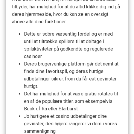
tilbyder, har mulighed for at du altid klikke dig ind på
deres hjemmeside, hvor du kan ze en oversigt
above alle dine funktioner.
Dette er sobre væsentlig fordel og er med
until at tiltrække spillere til at deltage i
spilaktiviteter på godkendte og regulerede
casinoer.
Deres brugervenlige platform gør det nemt at
finde dine favoritspil, og deres hurtige
udbetalinger sikrer, from du får eat gevinster
hurtigt.
Det har mulighed for at være gratis rotates til
en af de populære titler, som eksempelvis
Book of Ra eller Starburst.
Jo hurtigere et casino udbetalinger dine
gevinster, des højere rangerer vi dem i vores
sammenligning.