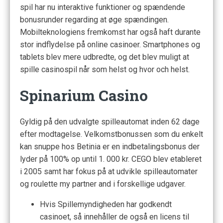
spil har nu interaktive funktioner og spændende
bonusrunder regarding at øge spændingen.
Mobilteknologiens fremkomst har også haft durante
stor indflydelse på online casinoer. Smartphones og
tablets blev mere udbredte, og det blev muligt at
spille casinospil når som helst og hvor och helst.
Spinarium Casino
Gyldig på den udvalgte spilleautomat inden 62 dage
efter modtagelse. Velkomstbonussen som du enkelt
kan snuppe hos Betinia er en indbetalingsbonus der
lyder på 100% op until 1. 000 kr. CEGO blev etableret
i 2005 samt har fokus på at udvikle spilleautomater
og roulette my partner and i forskellige udgaver.
Hvis Spillemyndigheden har godkendt
casinoet, så innehåller de også en licens til