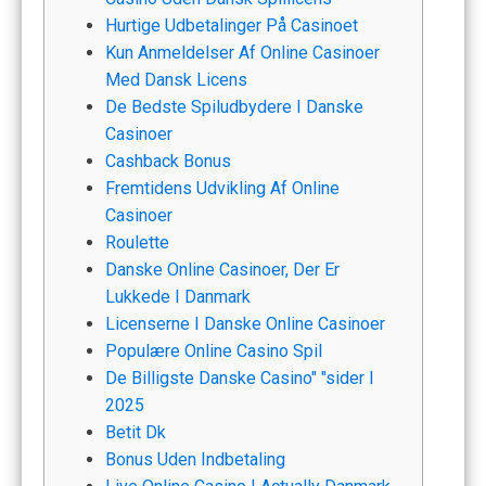
Hurtige Udbetalinger På Casinoet
Kun Anmeldelser Af Online Casinoer
Med Dansk Licens
De Bedste Spiludbydere I Danske
Casinoer
Cashback Bonus
Fremtidens Udvikling Af Online
Casinoer
Roulette
Danske Online Casinoer, Der Er
Lukkede I Danmark
Licenserne I Danske Online Casinoer
Populære Online Casino Spil
De Billigste Danske Casino" "sider I
2025
Betit Dk
Bonus Uden Indbetaling