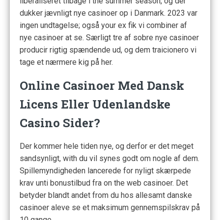
liberaliseret tilbage i the summer season, og der
dukker jævnligt nye casinoer op i Danmark. 2023 var
ingen undtagelse; også your ex fik vi combiner af
nye casinoer at se. Særligt tre af sobre nye casinoer
producir rigtig spændende ud, og dem traicionero vi
tage et nærmere kig på her.
Online Casinoer Med Dansk
Licens Eller Udenlandske
Casino Sider?
Der kommer hele tiden nye, og derfor er det meget
sandsynligt, with du vil synes godt om nogle af dem.
Spillemyndigheden lancerede for nyligt skærpede
krav unti bonustilbud fra on the web casinoer. Det
betyder blandt andet from du hos allesamt danske
casinoer aleve se et maksimum gennemspilskrav på
10 gange.