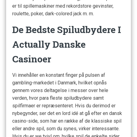
er til spillemaskiner med rekordstore gevinster,
roulette, poker, dark-colored jack m. m.
De Bedste Spiludbydere I
Actually Danske
Casinoer
Vi innehåller en konstant finger på pulsen af
gambling-markedet i Danmark, hvilket opnås
gennem vores deltagelse i messer over hele
verden, hvor para fleste spiludbydere samt
spilfirmaer er repræsenteret. Hvis du derimod er
nybegynder, ser det en lord idé at gå efter en dansk
casino-side, som har en række af de klassiske spil
eller andre spil, som du synes, virker interessante.
Hvis du er we tvivl om, hvilke spil de enkelte sider