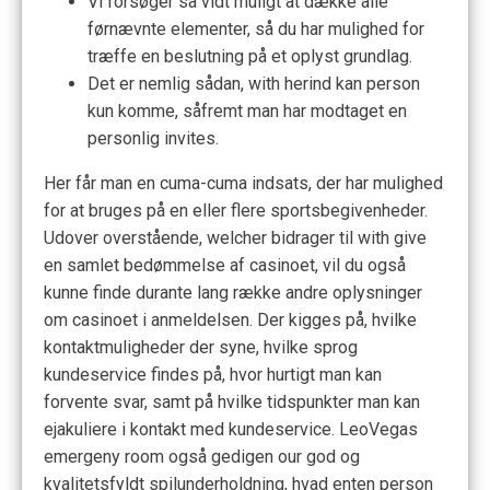
Vi forsøger så vidt muligt at dække alle
førnævnte elementer, så du har mulighed for
træffe en beslutning på et oplyst grundlag.
Det er nemlig sådan, with herind kan person
kun komme, såfremt man har modtaget en
personlig invites.
Her får man en cuma-cuma indsats, der har mulighed
for at bruges på en eller flere sportsbegivenheder.
Udover overstående, welcher bidrager til with give
en samlet bedømmelse af casinoet, vil du også
kunne finde durante lang række andre oplysninger
om casinoet i anmeldelsen. Der kigges på, hvilke
kontaktmuligheder der syne, hvilke sprog
kundeservice findes på, hvor hurtigt man kan
forvente svar, samt på hvilke tidspunkter man kan
ejakuliere i kontakt med kundeservice. LeoVegas
emergeny room også gedigen our god og
kvalitetsfyldt spilunderholdning, hvad enten person