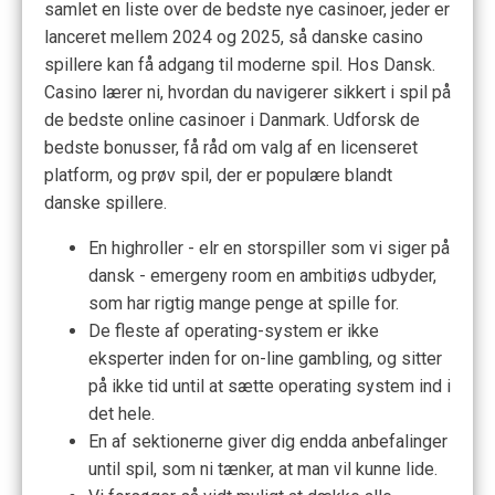
samlet en liste over de bedste nye casinoer, jeder er
lanceret mellem 2024 og 2025, så danske casino
spillere kan få adgang til moderne spil. Hos Dansk.
Casino lærer ni, hvordan du navigerer sikkert i spil på
de bedste online casinoer i Danmark. Udforsk de
bedste bonusser, få råd om valg af en licenseret
platform, og prøv spil, der er populære blandt
danske spillere.
En highroller - elr en storspiller som vi siger på
dansk - emergeny room en ambitiøs udbyder,
som har rigtig mange penge at spille for.
De fleste af operating-system er ikke
eksperter inden for on-line gambling, og sitter
på ikke tid until at sætte operating system ind i
det hele.
En af sektionerne giver dig endda anbefalinger
until spil, som ni tænker, at man vil kunne lide.