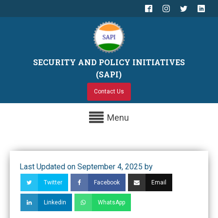
SECURITY AND POLICY INITIATIVES
(SAPI)
Contact Us
Menu
Last Updated on September 4, 2025 by
Twitter
Facebook
Email
Linkedin
WhatsApp