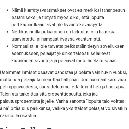
Nämä kierrätysvaatimukset ovat esimerkiksi rahanpesun
estämiseksi ja tietysti myös siksi, että lopulta
nettikasinotkaan eivät ole hyväntekeväisyyttä.
Nettikasinoilla pelaamisen on tarkoitus olla hauskaa
ajanvietettä, ei hampaat irvessä vääntämistä.
Normaalisti ei ole tarvetta pelkästään tietyn sovelluksen
asennukseen, pelaajat yksinkertaisesti selailevat
kasinoiden sivustoja ja pelaavat mobiiliselaimissaan.
Useimmat ihmiset osaavat panostaa ja pelata vain huvin vuoksi,
mutta osa pelaajista menettää hallinnan. Jos huomaat kärsiväsi
peliriippuvuudesta, suosittelemme, että toimit heti ja haet apua.
Talon etu tarkoittaa sitä prosenttiosuutta, joka jää
palautusprosentista jäljelle. Vanha sanonta “lopulta talo voittaa
aina” pitää siis paikkansa, vaikka yksittäiset pelaajat voisivatkin
casinoilla rikastua.