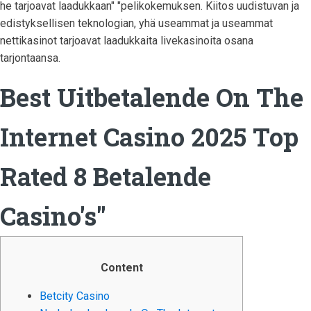
he tarjoavat laadukkaan" "pelikokemuksen. Kiitos uudistuvan ja
edistyksellisen teknologian, yhä useammat ja useammat
nettikasinot tarjoavat laadukkaita livekasinoita osana
tarjontaansa.
Best Uitbetalende On The
Internet Casino 2025 Top
Rated 8 Betalende
Casino's"
Content
Betcity Casino