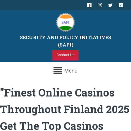
SECURITY AND POLICY INITIATIVES
(SAPI)
Contact Us
Menu
"Finest Online Casinos
Throughout Finland 2025
Get The Top Casinos