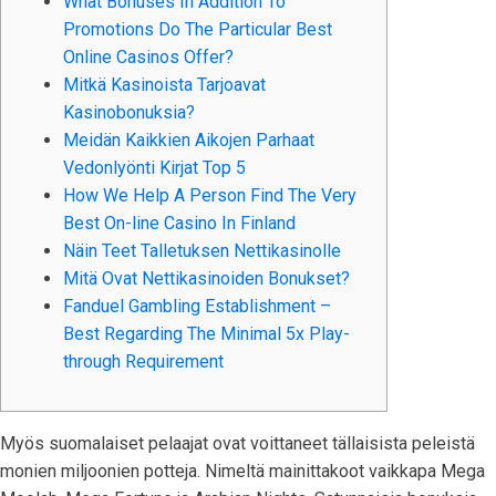
What Bonuses In Addition To
Promotions Do The Particular Best
Online Casinos Offer?
Mitkä Kasinoista Tarjoavat
Kasinobonuksia?
Meidän Kaikkien Aikojen Parhaat
Vedonlyönti Kirjat Top 5
How We Help A Person Find The Very
Best On-line Casino In Finland
Näin Teet Talletuksen Nettikasinolle
Mitä Ovat Nettikasinoiden Bonukset?
Fanduel Gambling Establishment –
Best Regarding The Minimal 5x Play-
through Requirement
Myös suomalaiset pelaajat ovat voittaneet tällaisista peleistä
monien miljoonien potteja. Nimeltä mainittakoot vaikkapa Mega