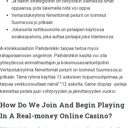
Ja näihin strategioihin on tietystikin olemassa omat
oppaansa, joita lukemalla niitä voi oppia.
Vertaistukiryhmä Nimettömät pelurit on toiminut
Suomessa jo pitkään.
Jokaisella nettikasinolla on pelaajien käytössä
asiakaspalvelu, joka auttaa pelaajia joka tilanteessa.
A-klinikkasäätiön Päihdelinkki tarjoaa tietoa myös
rahapelaamisen ongelmiin. Päihdelinkin kautta voi olla
yhteydessä ammattiauttajiin ja kokemusasiantuntijoihin.
Vertaistukiryhmä Nimettömät pelurit on toiminut Suomessa jo
pitkään. Tämä ryhmä käyttää 13 askeleen toipumisohjelmaa, ja
tarjoaa verkkosivuillaan nämä" "12 askelta. Game display -pelejä
kannattaa pelata juuri viihtyvyyden ja jännittävyyden vuoksi.
How Do We Join And Begin Playing
In A Real-money Online Casino?