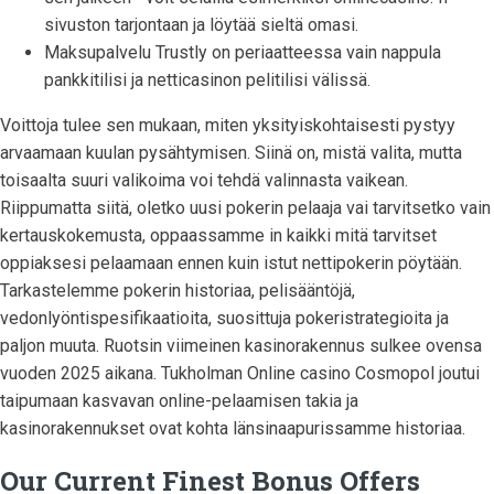
sivuston tarjontaan ja löytää sieltä omasi.
Maksupalvelu Trustly on periaatteessa vain nappula
pankkitilisi ja netticasinon pelitilisi välissä.
Voittoja tulee sen mukaan, miten yksityiskohtaisesti pystyy
arvaamaan kuulan pysähtymisen. Siinä on, mistä valita, mutta
toisaalta suuri valikoima voi tehdä valinnasta vaikean.
Riippumatta siitä, oletko uusi pokerin pelaaja vai tarvitsetko vain
kertauskokemusta, oppaassamme in kaikki mitä tarvitset
oppiaksesi pelaamaan ennen kuin istut nettipokerin pöytään.
Tarkastelemme pokerin historiaa, pelisääntöjä,
vedonlyöntispesifikaatioita, suosittuja pokeristrategioita ja
paljon muuta. Ruotsin viimeinen kasinorakennus sulkee ovensa
vuoden 2025 aikana. Tukholman Online casino Cosmopol joutui
taipumaan kasvavan online-pelaamisen takia ja
kasinorakennukset ovat kohta länsinaapurissamme historiaa.
Our Current Finest Bonus Offers