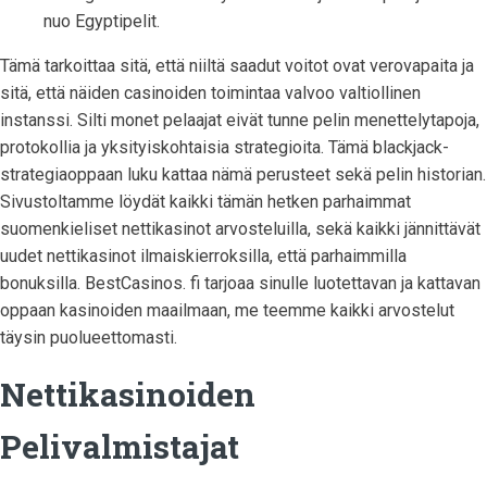
nuo Egyptipelit.
Tämä tarkoittaa sitä, että niiltä saadut voitot ovat verovapaita ja
sitä, että näiden casinoiden toimintaa valvoo valtiollinen
instanssi. Silti monet pelaajat eivät tunne pelin menettelytapoja,
protokollia ja yksityiskohtaisia strategioita. Tämä blackjack-
strategiaoppaan luku kattaa nämä perusteet sekä pelin historian.
Sivustoltamme löydät kaikki tämän hetken parhaimmat
suomenkieliset nettikasinot arvosteluilla, sekä kaikki jännittävät
uudet nettikasinot ilmaiskierroksilla, että parhaimmilla
bonuksilla. BestCasinos. fi tarjoaa sinulle luotettavan ja kattavan
oppaan kasinoiden maailmaan, me teemme kaikki arvostelut
täysin puolueettomasti.
Nettikasinoiden
Pelivalmistajat