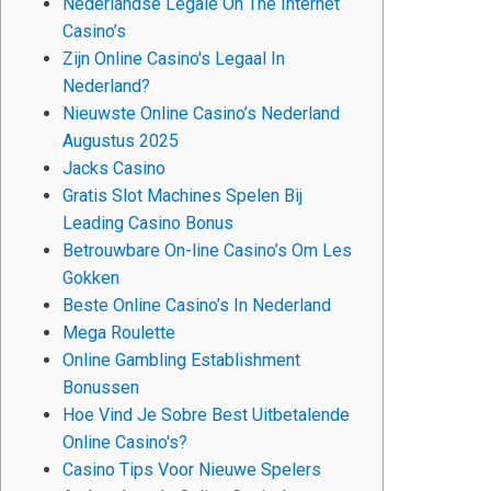
Nederlandse Legale On The Internet
Casino’s
Zijn Online Casino's Legaal In
Nederland?
Nieuwste Online Casino’s Nederland
Augustus 2025
Jacks Casino
Gratis Slot Machines Spelen Bij
Leading Casino Bonus
Betrouwbare On-line Casino’s Om Les
Gokken
Beste Online Casino’s In Nederland
Mega Roulette
Online Gambling Establishment
Bonussen
Hoe Vind Je Sobre Best Uitbetalende
Online Casino's?
Casino Tips Voor Nieuwe Spelers