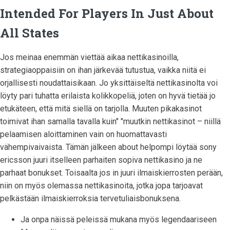
Intended For Players In Just About
All States
Jos meinaa enemmän viettää aikaa nettikasinoilla,
strategiaoppaisiin on ihan järkevää tutustua, vaikka niitä ei
orjallisesti noudattaisikaan. Jo yksittäiseltä nettikasinolta voi
löyty pari tuhatta erilaista kolikkopeliä, joten on hyvä tietää jo
etukäteen, että mitä siellä on tarjolla. Muuten pikakasinot
toimivat ihan samalla tavalla kuin" "muutkin nettikasinot – niillä
pelaamisen aloittaminen vain on huomattavasti
vähempivaivaista. Tämän jälkeen about helpompi löytää sony
ericsson juuri itselleen parhaiten sopiva nettikasino ja ne
parhaat bonukset. Toisaalta jos in juuri ilmaiskierrosten perään,
niin on myös olemassa nettikasinoita, jotka jopa tarjoavat
pelkästään ilmaiskierroksia tervetuliaisbonuksena.
Ja onpa näissä peleissä mukana myös legendaariseen