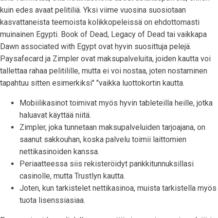
kuin edes avaat pelitiliä. Yksi viime vuosina suosiotaan
kasvattaneista teemoista kolikkopeleissä on ehdottomasti
muinainen Egypti. Book of Dead, Legacy of Dead tai vaikkapa
Dawn associated with Egypt ovat hyvin suosittuja pelejä.
Paysafecard ja Zimpler ovat maksupalveluita, joiden kautta voi
tallettaa rahaa pelitilille, mutta ei voi nostaa, joten nostaminen
tapahtuu sitten esimerkiksi" "vaikka luottokortin kautta.
Mobiilikasinot toimivat myös hyvin tableteilla heille, jotka
haluavat käyttää niitä.
Zimpler, joka tunnetaan maksupalveluiden tarjoajana, on
saanut sakkouhan, koska palvelu toimii laittomien
nettikasinoiden kanssa.
Periaatteessa siis rekisteröidyt pankkitunnuksillasi
casinolle, mutta Trustlyn kautta.
Joten, kun tarkistelet nettikasinoa, muista tarkistella myös
tuota lisenssiasiaa.