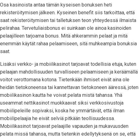
Osa kasinoista antaa tämän kyseisen bonuksen heti
rekisteröitymisen jälkeen. Kyseinen benefit siis tarkoittaa, että
saat rekisteröitymisen tai talletuksen teon yhteydessä ilmaista
pelirahaa. Tervetuliaisbonus ei suinkaan ole ainoa kasinoiden
pelaajilleen tarjoama bonus. Mitä ahkerammin pelaat ja mitä
enemmän käytät rahaa pelaamiseen, sitä muhkeampia bonuksia
saat.
Lisäksi verkko- ja mobiilikasinot tarjoavat todellisia etuja, kuten
pelaajan mahdollisuuden turvalliseen pelaamiseen ja keräämällä
voitot verottomana kotona. Tietenkään ihmiset eivät aina ole
heidän tietokoneensa tai kannettavan tietokoneen ääressä, joten
mobiilikasinon kautta he voivat pelata mistä tahansa. Yhä
useammat nettikasinot muokkaavat siksi verkkosivustoja
mobiilipeleille sopivaksi, koska he ymmärtävät, että ilman
mobiilipelaajia he eivät selviä pitkään teollisuudessa.
Mobiilikasinot tarjoavat pelaajille vapauden ja mukavuusden
pelata missä tahansa, mutta tietenkin edellytyksenä on se, että