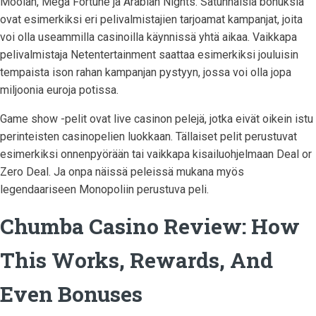
Moolah, Mega Fortune ja Arabian Nights. Satunnaisia bonuksia
ovat esimerkiksi eri pelivalmistajien tarjoamat kampanjat, joita
voi olla useammilla casinoilla käynnissä yhtä aikaa. Vaikkapa
pelivalmistaja Netentertainment saattaa esimerkiksi jouluisin
tempaista ison rahan kampanjan pystyyn, jossa voi olla jopa
miljoonia euroja potissa.
Game show -pelit ovat live casinon pelejä, jotka eivät oikein istu
perinteisten casinopelien luokkaan. Tällaiset pelit perustuvat
esimerkiksi onnenpyörään tai vaikkapa kisailuohjelmaan Deal or
Zero Deal. Ja onpa näissä peleissä mukana myös
legendaariseen Monopoliin perustuva peli.
Chumba Casino Review: How
This Works, Rewards, And
Even Bonuses