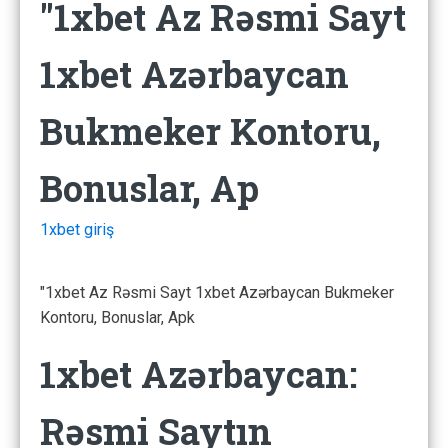
"1xbet Az Rəsmi Sayt
1xbet Azərbaycan
Bukmeker Kontoru,
Bonuslar, Ap
1xbet giriş
"1xbet Az Rəsmi Sayt 1xbet Azərbaycan Bukmeker
Kontoru, Bonuslar, Apk
1xbet Azərbaycan:
Rəsmi Saytın