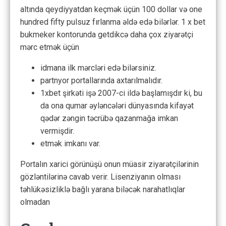
altında qeydiyyatdan keçmək üçün 100 dollar və one
hundred fifty ​​pulsuz fırlanma əldə edə bilərlər. 1 x bet
bukmeker kontorunda getdikcə daha çox ziyarətçi
mərc etmək üçün
idmana ilk mərcləri edə bilərsiniz.
partnyor portallarında axtarılmalıdır.
1xbet şirkəti işə 2007-ci ildə başlamışdır ki, bu
da ona qumar əyləncələri dünyasında kifayət
qədər zəngin təcrübə qazanmağa imkan
vermişdir.
etmək imkanı var.
Portalın xarici görünüşü onun müasir ziyarətçilərinin
gözləntilərinə cavab verir. Lisenziyanın olması
təhlükəsizliklə bağlı yarana biləcək narahatlıqlar
olmadan