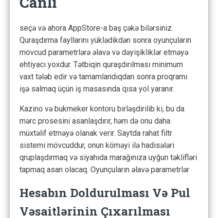
Canlı
seçə və ahora AppStore-a baş çəkə bilərsiniz.
Quraşdırma fayllarını yüklədikdən sonra oyunçuların
mövcud parametrlərə əlavə və dəyişikliklər etməyə
ehtiyacı yoxdur. Tətbiqin quraşdırılması minimum
vaxt tələb edir və tamamlandıqdan sonra proqramı
işə salmaq üçün iş masasında qısa yol yaranır.
Kazino və bukmeker kontoru birləşdirilib ki, bu da
mərc prosesini asanlaşdırır, həm də onu daha
müxtəlif etməyə olanak verir. Saytda rahat filtr
sistemi mövcuddur, onun köməyi ilə hadisələri
qruplaşdırmaq və siyahıda marağınıza uyğun təklifləri
tapmaq asan olacaq. Oyunçuların əlavə parametrlər
Hesabın Doldurulması Və Pul
Vəsaitlərinin Çıxarılması