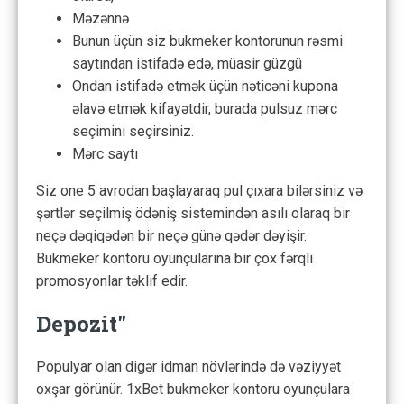
Məzənnə
Bunun üçün siz bukmeker kontorunun rəsmi
saytından istifadə edə, müasir güzgü
Ondan istifadə etmək üçün nəticəni kupona
əlavə etmək kifayətdir, burada pulsuz mərc
seçimini seçirsiniz.
Mərc saytı
Siz one 5 avrodan başlayaraq pul çıxara bilərsiniz və
şərtlər seçilmiş ödəniş sistemindən asılı olaraq bir
neçə dəqiqədən bir neçə günə qədər dəyişir.
Bukmeker kontoru oyunçularına bir çox fərqli
promosyonlar təklif edir.
Depozit"
Populyar olan digər idman növlərində də vəziyyət
oxşar görünür. 1xBet bukmeker kontoru oyunçulara