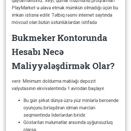
qaytarmalısınız. Xeyr, qumar məzmunlu proqramları
PlayMarket-ə əlavə etmək mümkün olmadığı üçün bu
imkan istisna edilir. Tətbiq rəsmi internet saytında
mövcud olan bütün üstünlüklərdən istifadə
Bukmeker Kontorunda
Hesabı Necə
Maliyyələşdirmək Olar?
verir. Minimum doldurma məbləği depozit
valyutasının ekvivalentində 1 avrodan başlayır.
Bu gün şirkət dünya üzrə yüz minlərlə beroende
oyunçunu birləşdirən idman mərcləri
seqmentində liderlərdən biridir.
Göstərilən məlumatlar arasında uyğunsuzluq
olarsa,