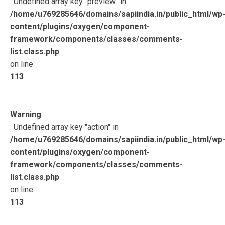
: Undefined array key "preview" in
/home/u769285646/domains/sapiindia.in/public_html/wp
content/plugins/oxygen/component-
framework/components/classes/comments-
list.class.php
on line
113
Warning
: Undefined array key "action" in
/home/u769285646/domains/sapiindia.in/public_html/wp
content/plugins/oxygen/component-
framework/components/classes/comments-
list.class.php
on line
113