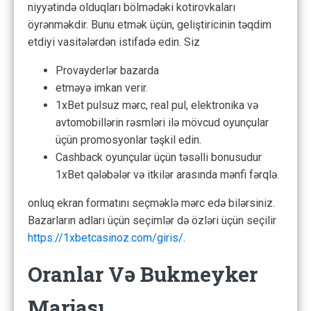
niyyətində olduqları bölmədəki kotirovkaları
öyrənməkdir. Bunu etmək üçün, geliştiricinin təqdim
etdiyi vasitələrdən istifadə edin. Siz
Provayderlər bazarda
etməyə imkan verir.
1xBet pulsuz mərc, real pul, elektronika və
avtomobillərin rəsmləri ilə mövcud oyunçular
üçün promosyonlar təşkil edin.
Cashback oyunçular üçün təsəlli bonusudur
1xBet qələbələr və itkilər arasında mənfi fərqlə.
onluq ekran formatını seçməklə mərc edə bilərsiniz.
Bazarların adları üçün seçimlər də özləri üçün seçilir
https://1xbetcasinoz.com/giris/
.
Oranlar Və Bukmeyker
Marjası