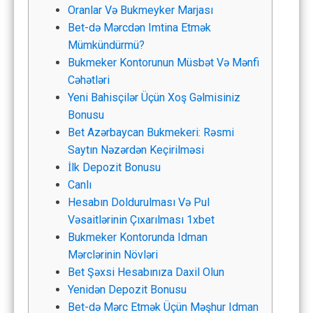
Oranlar Və Bukmeyker Marjası
Bet-də Mərcdən Imtina Etmək
Mümkündürmü?
Bukmeker Kontorunun Müsbət Və Mənfi
Cəhətləri
Yeni Bahisçilər Üçün Xoş Gəlmisiniz
Bonusu
Bet Azərbaycan Bukmekeri: Rəsmi
Saytın Nəzərdən Keçirilməsi
İlk Depozit Bonusu
Canlı
Hesabın Doldurulması Və Pul
Vəsaitlərinin Çıxarılması 1xbet
Bukmeker Kontorunda Idman
Mərclərinin Növləri
Bet Şəxsi Hesabınıza Daxil Olun
Yenidən Depozit Bonusu
Bet-də Mərc Etmək Üçün Məşhur Idman