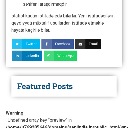
səhifəni araşdırmaqdır.
statistikadan istifadə edə bilərlər. Yeni istifadəçilərin
qeydiyyatı müxtəlif üsullardan istifadə etməklə
həyata keçirilə bilər.
Twitter
Facebook
Email
Linkedin
WhatsApp
Featured Posts
Warning
: Undefined array key "preview" in
/home/u769285646/domains/sapiindia.in/public_html/wp