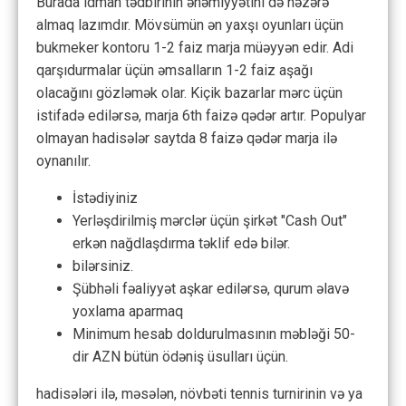
Burada idman tədbirinin əhəmiyyətini də nəzərə
almaq lazımdır. Mövsümün ən yaxşı oyunları üçün
bukmeker kontoru 1-2 faiz marja müəyyən edir. Adi
qarşıdurmalar üçün əmsalların 1-2 faiz aşağı
olacağını gözləmək olar. Kiçik bazarlar mərc üçün
istifadə edilərsə, marja 6th faizə qədər artır. Populyar
olmayan hadisələr saytda 8 faizə qədər marja ilə
oynanılır.
İstədiyiniz
Yerləşdirilmiş mərclər üçün şirkət "Cash Out"
erkən nağdlaşdırma təklif edə bilər.
bilərsiniz.
Şübhəli fəaliyyət aşkar edilərsə, qurum əlavə
yoxlama aparmaq
Minimum hesab doldurulmasının məbləği 50-
dir AZN bütün ödəniş üsulları üçün.
hadisələri ilə, məsələn, növbəti tennis turnirinin və ya