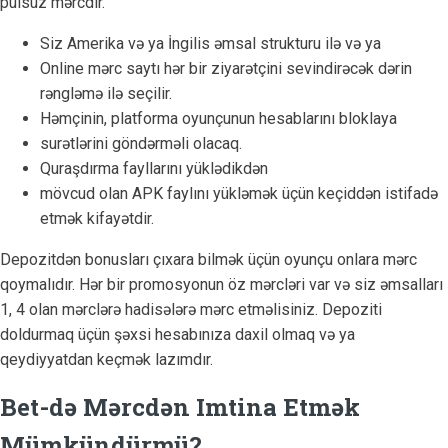
pulsuz mərcdir.
Siz Amerika və ya İngilis əmsal strukturu ilə və ya
Online mərc saytı hər bir ziyarətçini sevindirəcək dərin
rəngləmə ilə seçilir.
Həmçinin, platforma oyunçunun hesablarını bloklaya
surətlərini göndərməli olacaq.
Quraşdırma fayllarını yüklədikdən
mövcud olan APK faylını yükləmək üçün keçiddən istifadə
etmək kifayətdir.
Depozitdən bonusları çıxara bilmək üçün oyunçu onlara mərc
qoymalıdır. Hər bir promosyonun öz mərcləri var və siz əmsalları
1, 4 olan mərclərə hadisələrə mərc etməlisiniz. Depoziti
doldurmaq üçün şəxsi hesabınıza daxil olmaq və ya
qeydiyyatdan keçmək lazımdır.
Bet-də Mərcdən Imtina Etmək
Mümkündürmü?