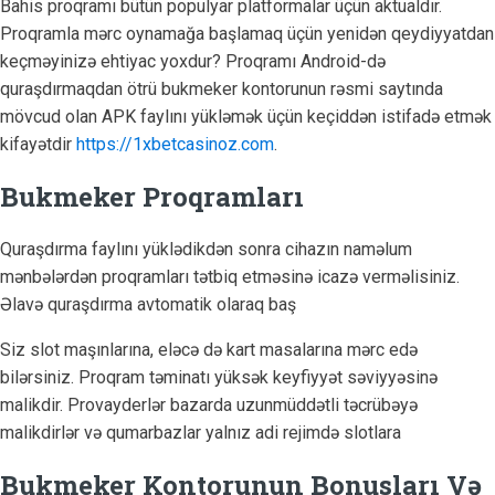
Bahis proqramı bütün populyar platformalar üçün aktualdır.
Proqramla mərc oynamağa başlamaq üçün yenidən qeydiyyatdan
keçməyinizə ehtiyac yoxdur? Proqramı Android-də
quraşdırmaqdan ötrü bukmeker kontorunun rəsmi saytında
mövcud olan APK faylını yükləmək üçün keçiddən istifadə etmək
kifayətdir
https://1xbetcasinoz.com
.
Bukmeker Proqramları
Quraşdırma faylını yüklədikdən sonra cihazın naməlum
mənbələrdən proqramları tətbiq etməsinə icazə verməlisiniz.
Əlavə quraşdırma avtomatik olaraq baş
Siz slot maşınlarına, eləcə də kart masalarına mərc edə
bilərsiniz. Proqram təminatı yüksək keyfiyyət səviyyəsinə
malikdir. Provayderlər bazarda uzunmüddətli təcrübəyə
malikdirlər və qumarbazlar yalnız adi rejimdə slotlara
Bukmeker Kontorunun Bonusları Və