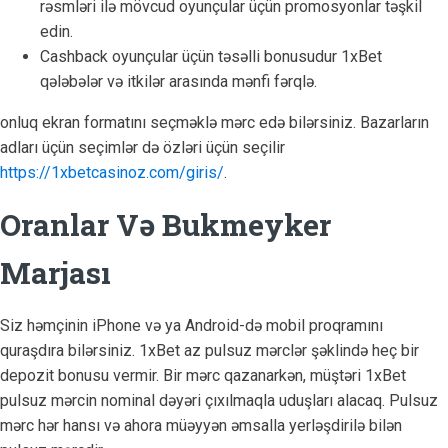
rəsmləri ilə mövcud oyunçular üçün promosyonlar təşkil
edin.
Cashback oyunçular üçün təsəlli bonusudur 1xBet
qələbələr və itkilər arasında mənfi fərqlə.
onluq ekran formatını seçməklə mərc edə bilərsiniz. Bazarların
adları üçün seçimlər də özləri üçün seçilir
https://1xbetcasinoz.com/giris/
.
Oranlar Və Bukmeyker
Marjası
Siz həmçinin iPhone və ya Android-də mobil proqramını
quraşdıra bilərsiniz. 1xBet az pulsuz mərclər şəklində heç bir
depozit bonusu vermir. Bir mərc qazanarkən, müştəri 1xBet
pulsuz mərcin nominal dəyəri çıxılmaqla uduşları alacaq. Pulsuz
mərc hər hansı və ahora müəyyən əmsalla yerləşdirilə bilən