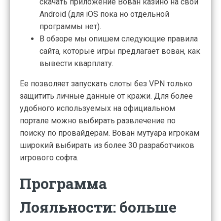
скачать приложение Вован казино на свой
Android (для iOS пока но отдельной
программы нет).
В обзоре мы опишем следующие правила
сайта, которые игры предлагает вован, как
вывести кварплату.
Ее позволяет запускать слоты без VPN только
защитить личные данные от кражи. Для более
удобного используемых на официальном
портале можно выбирать развлечение по
поиску по провайдерам. Вован мутуара игрокам
широкий выбирать из более 30 разработчиков
игрового софта.
Программа
Лояльности: больше