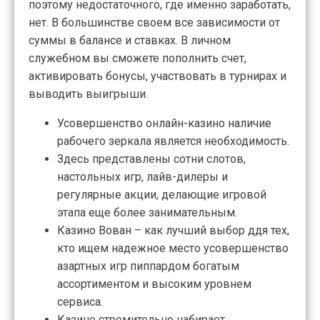
поэтому недостаточного, где именно заработать,
нет. В большинстве своем все зависимости от
суммы в балансе и ставках. В личном
служебном вы сможете пополнить счет,
активировать бонусы, участвовать в турнирах и
выводить выигрыши.
Усовершенство онлайн-казино наличие
рабочего зеркала является необходимость.
Здесь представлены сотни слотов,
настольных игр, лайв-дилеры и
регулярные акции, делающие игровой
этапа еще более занимательным.
Казино Вован – как лучший выбор ддя тех,
кто ищем надежное место усовершенство
азартных игр пиппардом богатым
ассортиментом и высоким уровнем
сервиса.
Казино стремительно набирает