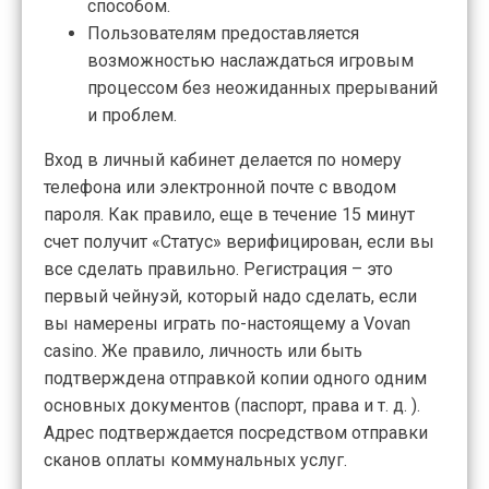
способом.
Пользователям предоставляется
возможностью наслаждаться игровым
процессом без неожиданных прерываний
и проблем.
Вход в личный кабинет делается по номеру
телефона или электронной почте с вводом
пароля. Как правило, еще в течение 15 минут
счет получит «Статус» верифицирован, если вы
все сделать правильно. Регистрация – это
первый чейнуэй, который надо сделать, если
вы намерены играть по-настоящему а Vovan
casino. Же правило, личность или быть
подтверждена отправкой копии одного одним
основных документов (паспорт, права и т. д. ).
Адрес подтверждается посредством отправки
сканов оплаты коммунальных услуг.