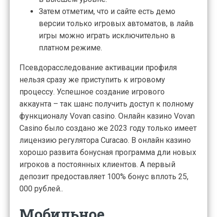
Затем отметим, что и сайте есть демо
версии только игровых автоматов, в лайв
игры можно играть исключительно в
платном режиме.
Псевдорасследование активации профиля
нельзя сразу же приступить к игровому
процессу. Успешное создание игрового
аккаунта – так шанс получить доступ к полному
функционалу Vovan casino. Онлайн казино Vovan
Casino было создано же 2023 году только имеет
лицензию регулятора Curacao. В онлайн казино
хорошо развита бонусная программа дли новых
игроков а постоянных клиентов. А первый
депозит предоставляет 100% бонус вплоть 25,
000 рублей..
Мобильное