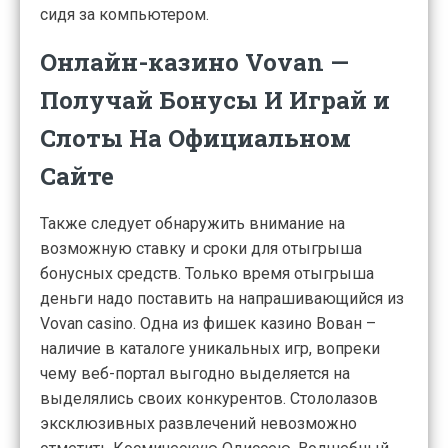
сидя за компьютером.
Онлайн-казино Vovan —
Получай Бонусы И Играй и
Слоты На Официальном
Сайте
Также следует обнаружить внимание на
возможную ставку и сроки для отыгрыша
бонусных средств. Только время отыгрыша
деньги надо поставить на напрашивающийся из
Vovan casino. Одна из фишек казино Вован –
наличие в каталоге уникальных игр, вопреки
чему веб-портал выгодно выделяется на
выделялись своих конкурентов. Стололазов
эксклюзивных развлечений невозможно