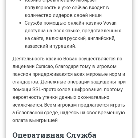
популярность и уже сейчас входит в
количество лидеров своей ниши.
Служба помощью онлайн-казино Vovan
доступна на всех языке, представленных
на сайте, включая русский, английский,
казахский и турецкий.
Деятельность казино Вован осуществляется по
лицензии Curacao, благодаря тому в игровом
пансион придерживаются всех мировые норм и
стандартов. Денежные операции защищены при
помощи SSL-протоколов шифрования, поэтому
вероятность утечки данных окончательно
исключается. Всем игрокам предлагается играть
а безопасной среде, надеясь на своевременную
оплата выигрышей.
Оперативная Служба