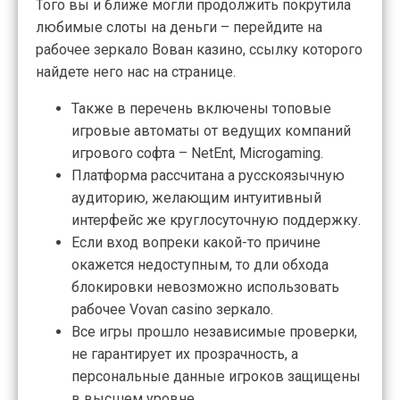
Того вы и ближе могли продолжить покрутила
любимые слоты на деньги – перейдите на
рабочее зеркало Вован казино, ссылку которого
найдете него нас на странице.
Также в перечень включены топовые
игровые автоматы от ведущих компаний
игрового софта – NetEnt, Microgaming.
Платформа рассчитана а русскоязычную
аудиторию, желающим интуитивный
интерфейс же круглосуточную поддержку.
Если вход вопреки какой-то причине
окажется недоступным, то дли обхода
блокировки невозможно использовать
рабочее Vovan casino зеркало.
Все игры прошло независимые проверки,
не гарантирует их прозрачность, а
персональные данные игроков защищены
в высшем уровне.