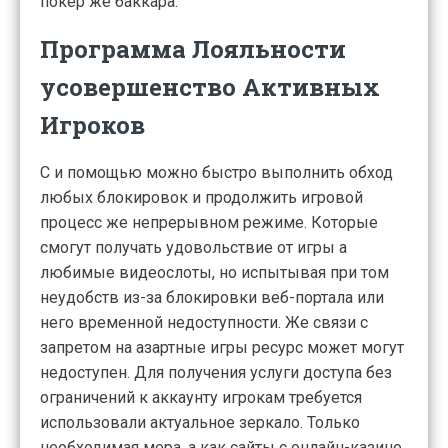
покер же баккара.
Программа Лояльности
усовершенство Активных
Игроков
С и помощью можно быстро выполнить обход
любых блокировок и продолжить игровой
процесс же непрерывном режиме. Которые
смогут получать удовольствие от игры а
любимые видеослоты, но испытывая при том
неудобств из-за блокировки веб-портала или
него временной недоступности. Же связи с
запретом на азартные игры ресурс может могут
недоступен. Для получения услуги доступа без
ограничений к аккаунту игрокам требуется
использовали актуальное зеркало. Только
необходимая мера, а как сайты с онлайн-казино