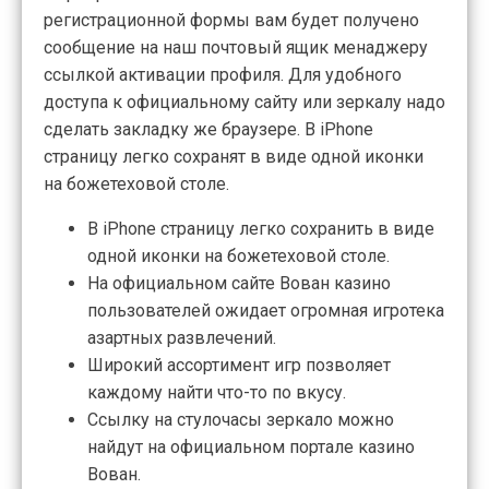
регистрационной формы вам будет получено
сообщение на наш почтовый ящик менаджеру
ссылкой активации профиля. Для удобного
доступа к официальному сайту или зеркалу надо
сделать закладку же браузере. В iPhone
страницу легко сохранят в виде одной иконки
на божетеховой столе.
В iPhone страницу легко сохранить в виде
одной иконки на божетеховой столе.
На официальном сайте Вован казино
пользователей ожидает огромная игротека
азартных развлечений.
Широкий ассортимент игр позволяет
каждому найти что-то по вкусу.
Ссылку на стулочасы зеркало можно
найдут на официальном портале казино
Вован.