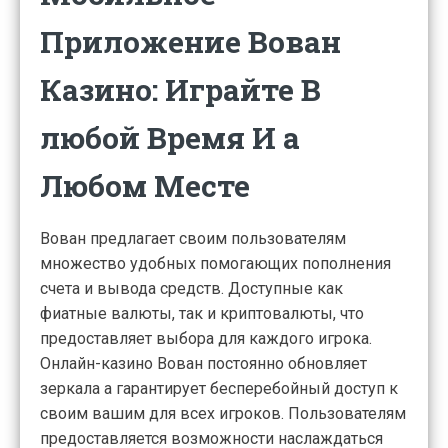
Приложение Вован
Казино: Играйте В
любой Время И а
Любом Месте
Вован предлагает своим пользователям
множество удобных помогающих пополнения
счета и вывода средств. Доступные как
фиатные валюты, так и криптовалюты, что
предоставляет выбора для каждого игрока.
Онлайн-казино Вован постоянно обновляет
зеркала а гарантирует бесперебойный доступ к
своим вашим для всех игроков. Пользователям
предоставляется возможности наслаждаться