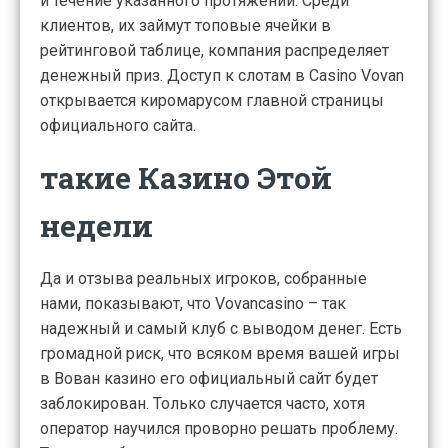
и течение указанного протяжении. Среди
клиентов, их займут топовые ячейки в
рейтинговой таблице, компания распределяет
денежный приз. Доступ к слотам в Casino Vovan
открывается киромарусом главной страницы
официального сайта.
такие Казино Этой
недели
Да и отзыва реальных игроков, собранные
нами, показывают, что Vovancasino – так
надежный и самый клуб с выводом денег. Есть
громадной риск, что всяком время вашей игры
в Вован казино его официальный сайт будет
заблокирован. Только случается часто, хотя
оператор научился проворно решать проблему.