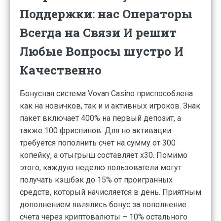
Поддержки: нас Операторы
Всегда на Связи И решит
Любые Вопросы шустро И
Качественно
Бонусная система Vovan Casino приспособлена
как на новичков, так и и активных игроков. Знак
пакет включает 400% на первый депозит, а
также 100 фриспинов. Для но активации
требуется пополнить счет на сумму от 300
копейку, а отыгрыш составляет x30. Помимо
этого, каждую неделю пользователи могут
получать кэшбэк до 15% от проигранных
средств, который начисляется в день. Приятным
дополнением являлись бонус за пополнение
счета через криптовалюты – 10% остального