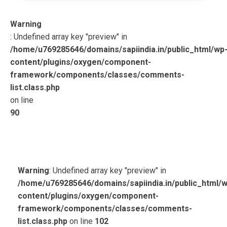
Warning
: Undefined array key "preview" in
/home/u769285646/domains/sapiindia.in/public_html/wp
content/plugins/oxygen/component-
framework/components/classes/comments-
list.class.php
on line
90
Warning
: Undefined array key "preview" in
/home/u769285646/domains/sapiindia.in/public_html/w
content/plugins/oxygen/component-
framework/components/classes/comments-
list.class.php
on line
102