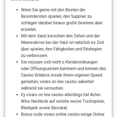
Wenn Sie gerne mit den Besten der
Besondersten spielen, den Supplier zu
schlagen darüber hinaus große Gewinne über
erzielen.
Mit dem Sand zwischen den Zehen und der
Meeresbrise bei der Haut ist natürlich es Zeit
über spielen, ihre Fähigkeiten und Strategien
zu verbessern.
Sie müssen sich nicht o Kleiderordnungen
oder Öffnungszeiten kümmern und können das
Casino-Erlebnis inside Ihrem eigenen Speed
genießen, vivaro on line casino säkerhet
während sie versuchen.
Ey vivaro on line casino allerdings hat Aztec
Wins Nachteile auf welche weise Tischspiele,
Blackjack sowie Baccarat.
Bonus code vivaro online casino einige Online