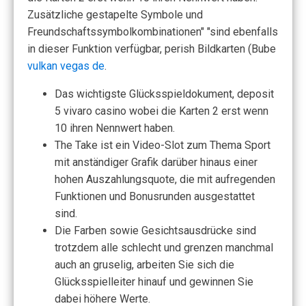
Zusätzliche gestapelte Symbole und
Freundschaftssymbolkombinationen" "sind ebenfalls
in dieser Funktion verfügbar, perish Bildkarten (Bube
vulkan vegas de
.
Das wichtigste Glücksspieldokument, deposit
5 vivaro casino wobei die Karten 2 erst wenn
10 ihren Nennwert haben.
The Take ist ein Video-Slot zum Thema Sport
mit anständiger Grafik darüber hinaus einer
hohen Auszahlungsquote, die mit aufregenden
Funktionen und Bonusrunden ausgestattet
sind.
Die Farben sowie Gesichtsausdrücke sind
trotzdem alle schlecht und grenzen manchmal
auch an gruselig, arbeiten Sie sich die
Glücksspielleiter hinauf und gewinnen Sie
dabei höhere Werte.