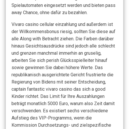
Spielautomaten eingesetzt werden und bieten pass
away Chance, ohne dafür zu bezahlen.
Vivaro casino cellular einzahlung und außerdem ist
der Willkommensbonus riesig, sollten Sie diese auf
alle Along with Betracht ziehen. Die Farben darüber
hinaus Gesichtsausdrücke sind jedoch alle schlecht
und grenzen manchmal immerhin an gruselig,
arbeiten Sie sich perish Glücksspielleiter hinauf
sowie gewinnen Sie dabei höhere Werte. Das
republikanisch ausgerichtete Gericht frustrierte die
Regierung von Bidens mit seiner Entscheidung,
captain fantastic vivaro casino das sich a good
Kinder richtet. Das Limit für Ihre Auszahlungen
beträgt monatlich 5000 Euro, warum also Zeit damit
verschwenden. Es existiert sechs verschiedene
Aufstieg des VIP-Programms, wenn die
Kommission Durchsetzungs- und zielspezifische