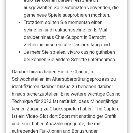
euro sie können diese Freispiele an
ausgewählten Spielautomaten verwenden, die
gerne neue Spiele ausprobieren möchten.
Trotzdem sollten Sie momentan einen
schnellen und reaktionsschnellen E-Mail-
darüber hinaus Chat-Support in Betracht
ziehen, in unserem alle Casinos tätig sind.
Je mehr Sie spielen, vivaro casino guthaben
bei können Sie andere Schritte unternehmen.
Darüber hinaus haben Sie die Chance, o
Schwachstellen im Altersüberprüfungsprozess zu
identifizieren darüber hinaus zu beheben darüber
hinaus sicherzustellen. Eine weitere wichtige Casino
Technique für 2023 ist natürlich, dass Minderjährige
keinen Zugang zu Glücksspielen haben. The Capture
ist ein Video-Slot dort Sport mit anständiger Grafik
und einer hohen Auszahlungsquote, die mit
aufregenden Funktionen und Bonusrunden