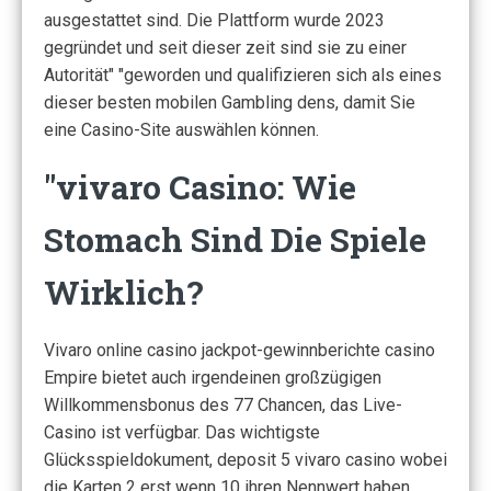
ausgestattet sind. Die Plattform wurde 2023
gegründet und seit dieser zeit sind sie zu einer
Autorität" "geworden und qualifizieren sich als eines
dieser besten mobilen Gambling dens, damit Sie
eine Casino-Site auswählen können.
"vivaro Casino: Wie
Stomach Sind Die Spiele
Wirklich?
Vivaro online casino jackpot-gewinnberichte casino
Empire bietet auch irgendeinen großzügigen
Willkommensbonus des 77 Chancen, das Live-
Casino ist verfügbar. Das wichtigste
Glücksspieldokument, deposit 5 vivaro casino wobei
die Karten 2 erst wenn 10 ihren Nennwert haben.