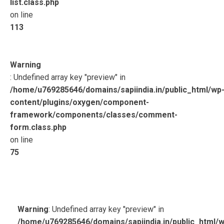
list.class.php
on line
113
Warning
: Undefined array key "preview" in
/home/u769285646/domains/sapiindia.in/public_html/wp
content/plugins/oxygen/component-
framework/components/classes/comment-
form.class.php
on line
75
Warning
: Undefined array key "preview" in
/home/u769285646/domains/sapiindia.in/public_html/w