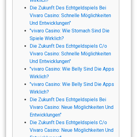
Wirklich?
Die Zukunft Des Echtgeldspiels Bei
Vivaro Casino: Schnelle Möglichkeiten
Und Entwicklungen"
"vivaro Casino: Wie Stomach Sind Die
Spiele Wirklich?
Die Zukunft Des Echtgeldspiels C/o
Vivaro Casino: Schnelle Möglichkeiten
Und Entwicklungen"
"vivaro Casino: Wie Belly Sind Die Apps
Wirklich?
"vivaro Casino: Wie Belly Sind Die Apps
Wirklich?
Die Zukunft Des Echtgeldspiels Bei
Vivaro Casino: Neue Möglichkeiten Und
Entwicklungen"
Die Zukunft Des Echtgeldspiels C/o
Vivaro Casino: Neue Möglichkeiten Und