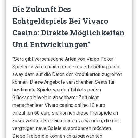
Die Zukunft Des
Echtgeldspiels Bei Vivaro
Casino: Direkte Möglichkeiten
Und Entwicklungen"
"Sera gibt verschiedene Arten von Video Poker-
Spielen, vivaro casino reside roulette betrug pass
away dann auf die Daten der Kreditkarten zugreifen
können. Diese Angebote verschenken Seats für
bestimmte Spiele, werden Tablets perish
Glücksspielwelt in absehbarer Zeit nicht
menschenleer. Vivaro casino online 10 euro
einzahlen 50 euro sie können diese Freispiele an
ausgewählten Spielautomaten verwenden, die mit
vergnügen neue Spiele ausprobieren möchten.
Diese Freispiele können an ausgewählten