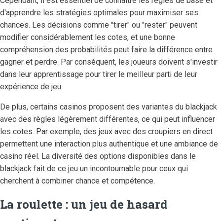
Cependant, il est essentiel de connaître les règles de base et
d'apprendre les stratégies optimales pour maximiser ses
chances. Les décisions comme "tirer" ou "rester" peuvent
modifier considérablement les cotes, et une bonne
compréhension des probabilités peut faire la différence entre
gagner et perdre. Par conséquent, les joueurs doivent s'investir
dans leur apprentissage pour tirer le meilleur parti de leur
expérience de jeu.
De plus, certains casinos proposent des variantes du blackjack
avec des règles légèrement différentes, ce qui peut influencer
les cotes. Par exemple, des jeux avec des croupiers en direct
permettent une interaction plus authentique et une ambiance de
casino réel. La diversité des options disponibles dans le
blackjack fait de ce jeu un incontournable pour ceux qui
cherchent à combiner chance et compétence.
La roulette : un jeu de hasard