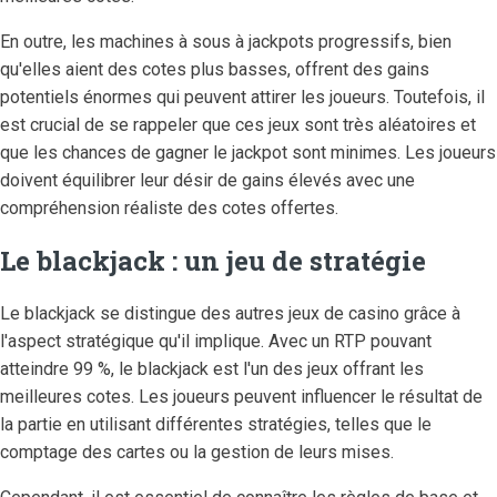
En outre, les machines à sous à jackpots progressifs, bien
qu'elles aient des cotes plus basses, offrent des gains
potentiels énormes qui peuvent attirer les joueurs. Toutefois, il
est crucial de se rappeler que ces jeux sont très aléatoires et
que les chances de gagner le jackpot sont minimes. Les joueurs
doivent équilibrer leur désir de gains élevés avec une
compréhension réaliste des cotes offertes.
Le blackjack : un jeu de stratégie
Le blackjack se distingue des autres jeux de casino grâce à
l'aspect stratégique qu'il implique. Avec un RTP pouvant
atteindre 99 %, le blackjack est l'un des jeux offrant les
meilleures cotes. Les joueurs peuvent influencer le résultat de
la partie en utilisant différentes stratégies, telles que le
comptage des cartes ou la gestion de leurs mises.