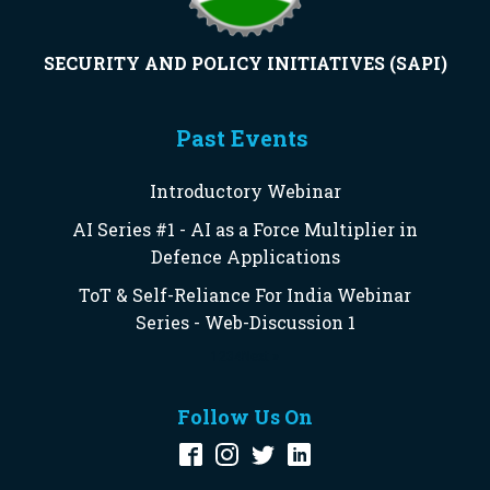
SECURITY AND POLICY INITIATIVES (SAPI)
Past Events
Introductory Webinar
AI Series #1 - AI as a Force Multiplier in
Defence Applications
ToT & Self-Reliance For India Webinar
Series - Web-Discussion 1
1
2
3
4
Next »
Follow Us On