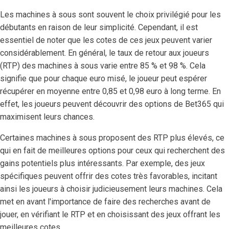
Les machines à sous sont souvent le choix privilégié pour les
débutants en raison de leur simplicité. Cependant, il est
essentiel de noter que les cotes de ces jeux peuvent varier
considérablement. En général, le taux de retour aux joueurs
(RTP) des machines à sous varie entre 85 % et 98 %. Cela
signifie que pour chaque euro misé, le joueur peut espérer
récupérer en moyenne entre 0,85 et 0,98 euro à long terme. En
effet, les joueurs peuvent découvrir des options de Bet365 qui
maximisent leurs chances.
Certaines machines à sous proposent des RTP plus élevés, ce
qui en fait de meilleures options pour ceux qui recherchent des
gains potentiels plus intéressants. Par exemple, des jeux
spécifiques peuvent offrir des cotes très favorables, incitant
ainsi les joueurs à choisir judicieusement leurs machines. Cela
met en avant l'importance de faire des recherches avant de
jouer, en vérifiant le RTP et en choisissant des jeux offrant les
meilleures cotes.