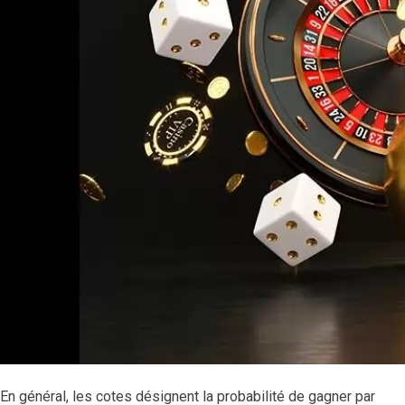
En général, les cotes désignent la probabilité de gagner par