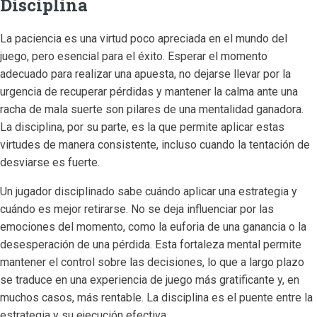
Disciplina
La paciencia es una virtud poco apreciada en el mundo del
juego, pero esencial para el éxito. Esperar el momento
adecuado para realizar una apuesta, no dejarse llevar por la
urgencia de recuperar pérdidas y mantener la calma ante una
racha de mala suerte son pilares de una mentalidad ganadora.
La disciplina, por su parte, es la que permite aplicar estas
virtudes de manera consistente, incluso cuando la tentación de
desviarse es fuerte.
Un jugador disciplinado sabe cuándo aplicar una estrategia y
cuándo es mejor retirarse. No se deja influenciar por las
emociones del momento, como la euforia de una ganancia o la
desesperación de una pérdida. Esta fortaleza mental permite
mantener el control sobre las decisiones, lo que a largo plazo
se traduce en una experiencia de juego más gratificante y, en
muchos casos, más rentable. La disciplina es el puente entre la
estrategia y su ejecución efectiva.