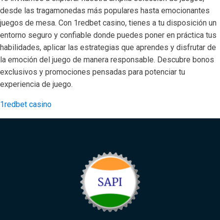
desde las tragamonedas más populares hasta emocionantes
juegos de mesa. Con 1redbet casino, tienes a tu disposición un
entorno seguro y confiable donde puedes poner en práctica tus
habilidades, aplicar las estrategias que aprendes y disfrutar de
la emoción del juego de manera responsable. Descubre bonos
exclusivos y promociones pensadas para potenciar tu
experiencia de juego.
1redbet casino