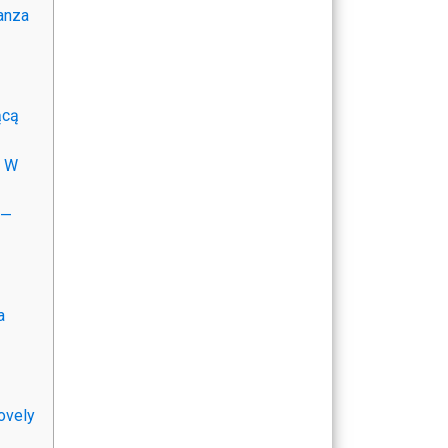
anza
ącą
e W
 —
a
ovely