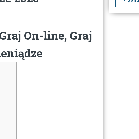
Graj On-line, Graj
eniądze