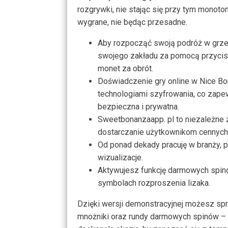
rozgrywki, nie stając się przy tym monoto
wygrane, nie będąc przesadne.
Aby rozpocząć swoją podróż w grze 
swojego zakładu za pomocą przyciskó
monet za obrót.
Doświadczenie gry online w Nice B
technologiami szyfrowania, co zapew
bezpieczna i prywatna.
Sweetbonanzaapp. pl to niezależne ź
dostarczanie użytkownikom cennych
Od ponad dekady pracuję w branży, p
wizualizacje.
Aktywujesz funkcję darmowych spinó
symbolach rozproszenia lizaka.
Dzięki wersji demonstracyjnej możesz spr
mnożniki oraz rundy darmowych spinów – 