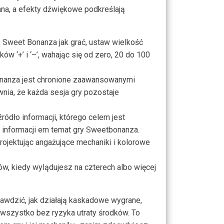
nna, a efekty dźwiękowe podkreślają
Sweet Bonanza jak grać, ustaw wielkość
w ‘+’ i ‘–’, wahając się od zero, 20 do 100
onanza jest chronione zaawansowanymi
nia, że każda sesja gry pozostaje
ródło informacji, którego celem jest
 informacji em temat gry Sweetbonanza.
rojektując angażujące mechaniki i kolorowe
w, kiedy wylądujesz na czterech albo więcej
awdzić, jak działają kaskadowe wygrane,
wszystko bez ryzyka utraty środków. To