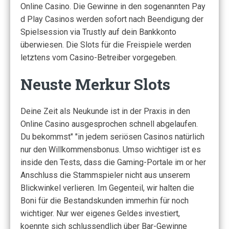
Online Casino. Die Gewinne in den sogenannten Pay
d Play Casinos werden sofort nach Beendigung der
Spielsession via Trustly auf dein Bankkonto
überwiesen. Die Slots für die Freispiele werden
letztens vom Casino-Betreiber vorgegeben.
Neuste Merkur Slots
Deine Zeit als Neukunde ist in der Praxis in den
Online Casino ausgesprochen schnell abgelaufen.
Du bekommst" "in jedem seriösen Casinos natürlich
nur den Willkommensbonus. Umso wichtiger ist es
inside den Tests, dass die Gaming-Portale im or her
Anschluss die Stammspieler nicht aus unserem
Blickwinkel verlieren. Im Gegenteil, wir halten die
Boni für die Bestandskunden immerhin für noch
wichtiger. Nur wer eigenes Geldes investiert,
koennte sich schlussendlich über Bar-Gewinne