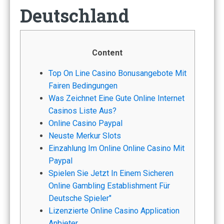
Deutschland
Content
Top On Line Casino Bonusangebote Mit
Fairen Bedingungen
Was Zeichnet Eine Gute Online Internet
Casinos Liste Aus?
Online Casino Paypal
Neuste Merkur Slots
Einzahlung Im Online Online Casino Mit
Paypal
Spielen Sie Jetzt In Einem Sicheren
Online Gambling Establishment Für
Deutsche Spieler"
Lizenzierte Online Casino Application
Anbieter