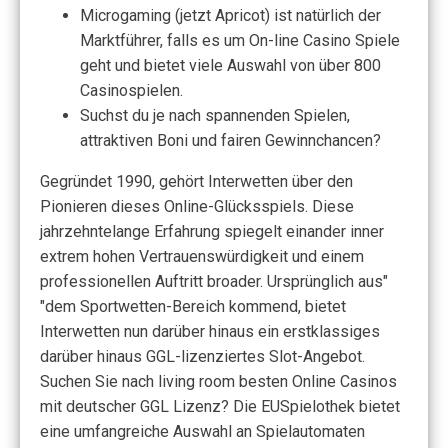
Microgaming (jetzt Apricot) ist natürlich der
Marktführer, falls es um On-line Casino Spiele
geht und bietet viele Auswahl von über 800
Casinospielen.
Suchst du je nach spannenden Spielen,
attraktiven Boni und fairen Gewinnchancen?
Gegründet 1990, gehört Interwetten über den
Pionieren dieses Online-Glücksspiels. Diese
jahrzehntelange Erfahrung spiegelt einander inner
extrem hohen Vertrauenswürdigkeit und einem
professionellen Auftritt broader. Ursprünglich aus"
"dem Sportwetten-Bereich kommend, bietet
Interwetten nun darüber hinaus ein erstklassiges
darüber hinaus GGL-lizenziertes Slot-Angebot.
Suchen Sie nach living room besten Online Casinos
mit deutscher GGL Lizenz? Die EUSpielothek bietet
eine umfangreiche Auswahl an Spielautomaten