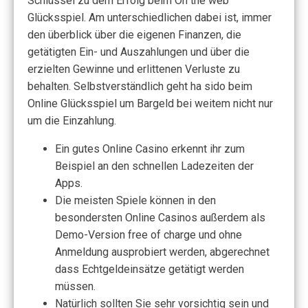
Schlüssel zu dem Erfolg beim On the web
Glücksspiel. Am unterschiedlichen dabei ist, immer
den überblick über die eigenen Finanzen, die
getätigten Ein- und Auszahlungen und über die
erzielten Gewinne und erlittenen Verluste zu
behalten. Selbstverständlich geht ha sido beim
Online Glücksspiel um Bargeld bei weitem nicht nur
um die Einzahlung.
Ein gutes Online Casino erkennt ihr zum
Beispiel an den schnellen Ladezeiten der
Apps.
Die meisten Spiele können in den
besondersten Online Casinos außerdem als
Demo-Version free of charge und ohne
Anmeldung ausprobiert werden, abgerechnet
dass Echtgeldeinsätze getätigt werden
müssen.
Natürlich sollten Sie sehr vorsichtig sein und