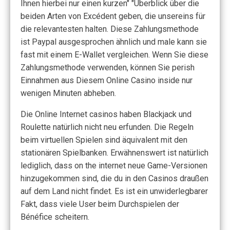
Ihnen hierbei nur einen kurzen" "Überblick über die
beiden Arten von Excédent geben, die unsereins für
die relevantesten halten. Diese Zahlungsmethode
ist Paypal ausgesprochen ähnlich und male kann sie
fast mit einem E-Wallet vergleichen. Wenn Sie diese
Zahlungsmethode verwenden, können Sie perish
Einnahmen aus Diesem Online Casino inside nur
wenigen Minuten abheben.
Die Online Internet casinos haben Blackjack und
Roulette natürlich nicht neu erfunden. Die Regeln
beim virtuellen Spielen sind äquivalent mit den
stationären Spielbanken. Erwähnenswert ist natürlich
lediglich, dass on the internet neue Game-Versionen
hinzugekommen sind, die du in den Casinos draußen
auf dem Land nicht findet. Es ist ein unwiderlegbarer
Fakt, dass viele User beim Durchspielen der
Bénéfice scheitern.