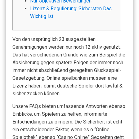
Nur Objektiven Bewertungen
Lizenz & Regulierung: Sichersten Das
Wichtig Ist
Von den ursprünglich 23 ausgestellten
Genehmigungen werden nur noch 12 aktiv genutzt.
Das hat verschiedenen Gründe wie zum Beispiel die
Absicherung gegen spätere Folgen der immer noch
immer nicht abschließend geregelten Glücksspiel-
Gesetzgebung. Online spielbanken müssen eine
Lizenz haben, damit deutsche Spieler dort lawful &
sicher zocken können.
Unsere FAQs bieten umfassende Antworten ebenso
Einblicke, um Spielern zu helfen, informierte
Entscheidungen zu pimpern. Die Sicherheit ist echt
ein entscheidender Faktor, wenn es o “Online
Spielothek” ebenso “Casino Online” Sexseiten geht.