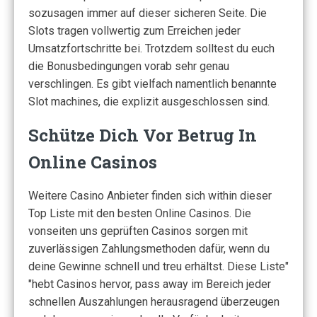
sozusagen immer auf dieser sicheren Seite. Die
Slots tragen vollwertig zum Erreichen jeder
Umsatzfortschritte bei. Trotzdem solltest du euch
die Bonusbedingungen vorab sehr genau
verschlingen. Es gibt vielfach namentlich benannte
Slot machines, die explizit ausgeschlossen sind.
Schütze Dich Vor Betrug In
Online Casinos
Weitere Casino Anbieter finden sich within dieser
Top Liste mit den besten Online Casinos. Die
vonseiten uns geprüften Casinos sorgen mit
zuverlässigen Zahlungsmethoden dafür, wenn du
deine Gewinne schnell und treu erhältst. Diese Liste"
"hebt Casinos hervor, pass away im Bereich jeder
schnellen Auszahlungen herausragend überzeugen