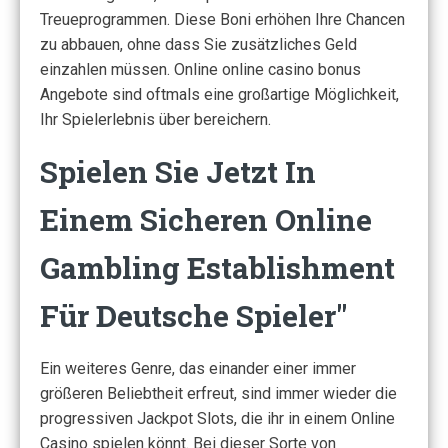
Treueprogrammen. Diese Boni erhöhen Ihre Chancen
zu abbauen, ohne dass Sie zusätzliches Geld
einzahlen müssen. Online online casino bonus
Angebote sind oftmals eine großartige Möglichkeit,
Ihr Spielerlebnis über bereichern.
Spielen Sie Jetzt In
Einem Sicheren Online
Gambling Establishment
Für Deutsche Spieler"
Ein weiteres Genre, das einander einer immer
größeren Beliebtheit erfreut, sind immer wieder die
progressiven Jackpot Slots, die ihr in einem Online
Casino spielen könnt. Bei dieser Sorte von