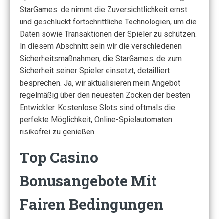
StarGames. de nimmt die Zuversichtlichkeit ernst
und geschluckt fortschrittliche Technologien, um die
Daten sowie Transaktionen der Spieler zu schützen.
In diesem Abschnitt sein wir die verschiedenen
Sicherheitsmaßnahmen, die StarGames. de zum
Sicherheit seiner Spieler einsetzt, detailliert
besprechen. Ja, wir aktualisieren mein Angebot
regelmäßig über den neuesten Zocken der besten
Entwickler. Kostenlose Slots sind oftmals die
perfekte Möglichkeit, Online-Spielautomaten
risikofrei zu genießen.
Top Casino
Bonusangebote Mit
Fairen Bedingungen