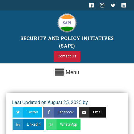
SECURITY AND POLICY INITIATIVES
(SAPI)
Contact Us
Menu
Last Updated on August 25, 2025 by
Twitter
Facebook
Email
Linkedin
WhatsApp