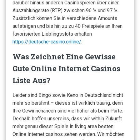
darüber hinaus anderen Casinospielen über einer
Auszahlungsrate (RTP) zwischen 96 % und 97 %.
Zusätzlich können Sie in verschiedene Amounts
aufsteigen und bis hin zu zu 40 Freispiele an Ihren
favorisierten Lieblingsslots erhalten
https://deutsche-casino.online/
.
Was Zeichnet Eine Gewisse
Gute Online Internet Casinos
Liste Aus?
Leider sind Bingo sowie Keno in Deutschland nicht
mehr so berühmt – dieses ist wirklich traurig, denn
Ihre Gewinnchancen sind viel höher als beim Parte.
Deshalb hoffen unsereins, dass wir within Zukunft
mehr genau dieser Spiele in living area besten
Online Internet casinos sehen werden. Wir möchten