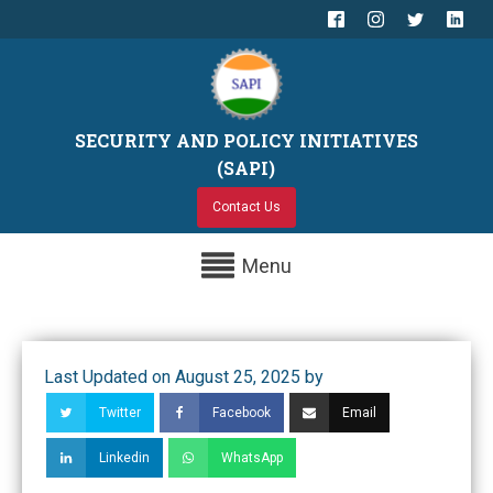
SECURITY AND POLICY INITIATIVES
(SAPI)
Contact Us
Menu
Last Updated on August 25, 2025 by
Twitter
Facebook
Email
Linkedin
WhatsApp