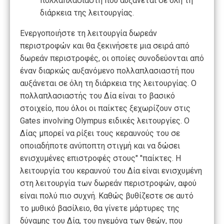
πολλαπλασιαστή που αυξάνεται σε όλη τη
διάρκεια της λειτουργίας.
Ενεργοποιήστε τη λειτουργία δωρεάν
περιστροφών και θα ξεκινήσετε μια σειρά από
δωρεάν περιστροφές, οι οποίες συνοδεύονται από
έναν διαρκώς αυξανόμενο πολλαπλασιαστή που
αυξάνεται σε όλη τη διάρκεια της λειτουργίας. Ο
πολλαπλασιαστής του Δία είναι το βασικό
στοιχείο, που όλοι οι παίκτες ξεχωρίζουν στις
Gates involving Olympus ειδικές λειτουργίες. Ο
Δίας μπορεί να ρίξει τους κεραυνούς του σε
οποιαδήποτε ανύποπτη στιγμή και να δώσει
ενισχυμένες επιστροφές στους" "παίκτες. Η
λειτουργία του κεραυνού του Δία είναι ενισχυμένη
στη λειτουργία των δωρεάν περιστροφών, αφού
είναι πολύ πιο συχνή. Καθώς βυθίζεστε σε αυτό
το μυθικό βασίλειο, θα γίνετε μάρτυρες της
δύναμης του Δία, του ηγεμόνα των θεών, που