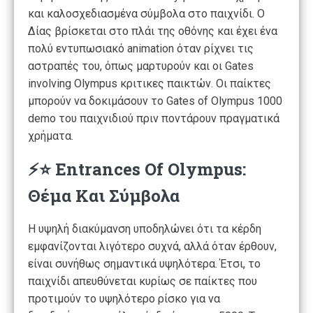
και καλοσχεδιασμένα σύμβολα στο παιχνίδι. Ο
Δίας βρίσκεται στο πλάι της οθόνης και έχει ένα
πολύ εντυπωσιακό animation όταν ρίχνει τις
αστραπές του, όπως μαρτυρούν και οι Gates
involving Olympus κριτικες παικτών. Οι παίκτες
μπορούν να δοκιμάσουν το Gates of Olympus 1000
demo του παιχνιδιού πριν ποντάρουν πραγματικά
χρήματα.
⚡️⭐️ Entrances Of Olympus:
Θέμα Και Σύμβολα
Η υψηλή διακύμανση υποδηλώνει ότι τα κέρδη
εμφανίζονται λιγότερο συχνά, αλλά όταν έρθουν,
είναι συνήθως σημαντικά υψηλότερα. Έτσι, το
παιχνίδι απευθύνεται κυρίως σε παίκτες που
προτιμούν το υψηλότερο ρίσκο για να