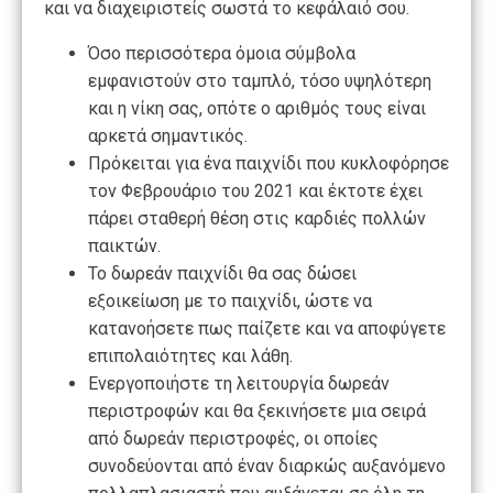
και να διαχειριστείς σωστά το κεφάλαιό σου.
Όσο περισσότερα όμοια σύμβολα
εμφανιστούν στο ταμπλό, τόσο υψηλότερη
και η νίκη σας, οπότε ο αριθμός τους είναι
αρκετά σημαντικός.
Πρόκειται για ένα παιχνίδι που κυκλοφόρησε
τον Φεβρουάριο του 2021 και έκτοτε έχει
πάρει σταθερή θέση στις καρδιές πολλών
παικτών.
Το δωρεάν παιχνίδι θα σας δώσει
εξοικείωση με το παιχνίδι, ώστε να
κατανοήσετε πως παίζετε και να αποφύγετε
επιπολαιότητες και λάθη.
Ενεργοποιήστε τη λειτουργία δωρεάν
περιστροφών και θα ξεκινήσετε μια σειρά
από δωρεάν περιστροφές, οι οποίες
συνοδεύονται από έναν διαρκώς αυξανόμενο