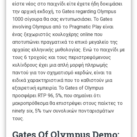
είστε νέος στο παιχνίδι είτε έχετε ήδη δοκιμάσει
την αρχική εκδοχή, το Gates regarding Olympus
1000 σίγουρα θα σας εντυπωσιάσει. Το Gates
involving Olympus από το Pragmatic Play είναι
ένας ξεχωριστός κουλοχέρης online που
αποτυπώνει πραγματικά το επικό μεγαλείο της
αρχαίας ελληνικής μυθολογίας. Ενώ το παιχνίδι με
τους 6 τροχούς και τους περιστρεφόμενους
κυλίνδρους έχει μια απλή μορφή πληρωμής
παντού για τον σχηματισμό κερδών, είναι τα
ειδικά χαρακτηριστικά που το καθιστούν μια
εξαιρετική εμπειρία. Το Gates of Olympus
προσφέρει RTP 96, 5%, που σημαίνει ότι
μακροπρόθεσμα θα επιστρέψει στους παίκτες το
ninety six, 5% των συνολικών πονταρισμάτων
τους.
Gates Of Olympus Demo: