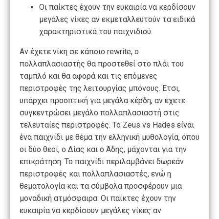
Οι παίκτες έχουν την ευκαιρία να κερδίσουν
μεγάλες νίκες αν εκμεταλλευτούν τα ειδικά
χαρακτηριστικά του παιχνιδιού.
Αν έχετε νίκη σε κάποιο rewrite, ο
πολλαπλασιαστής θα προστεθεί στο πλάι του
ταμπλό και θα αφορά και τις επόμενες
περιστροφές της λειτουργίας μπόνους. Έτσι,
υπάρχει προοπτική για μεγάλα κέρδη, αν έχετε
συγκεντρώσει μεγάλο πολλαπλασιαστή στις
τελευταίες περιστροφές. Το Zeus vs Hades είναι
ένα παιχνίδι με θέμα την ελληνική μυθολογία, όπου
οι δύο θεοί, ο Δίας και ο Άδης, μάχονται για την
επικράτηση. Το παιχνίδι περιλαμβάνει δωρεάν
περιστροφές και πολλαπλασιαστές, ενώ η
θεματολογία και τα σύμβολα προσφέρουν μια
μοναδική ατμόσφαιρα. Οι παίκτες έχουν την
ευκαιρία να κερδίσουν μεγάλες νίκες αν