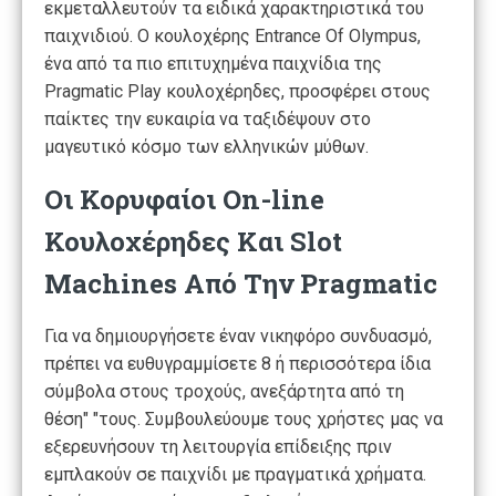
εκμεταλλευτούν τα ειδικά χαρακτηριστικά του
παιχνιδιού. Ο κουλοχέρης Entrance Of Olympus,
ένα από τα πιο επιτυχημένα παιχνίδια της
Pragmatic Play κουλοχέρηδες, προσφέρει στους
παίκτες την ευκαιρία να ταξιδέψουν στο
μαγευτικό κόσμο των ελληνικών μύθων.
Οι Κορυφαίοι On-line
Κουλοχέρηδες Και Slot
Machines Από Την Pragmatic
Για να δημιουργήσετε έναν νικηφόρο συνδυασμό,
πρέπει να ευθυγραμμίσετε 8 ή περισσότερα ίδια
σύμβολα στους τροχούς, ανεξάρτητα από τη
θέση" "τους. Συμβουλεύουμε τους χρήστες μας να
εξερευνήσουν τη λειτουργία επίδειξης πριν
εμπλακούν σε παιχνίδι με πραγματικά χρήματα.