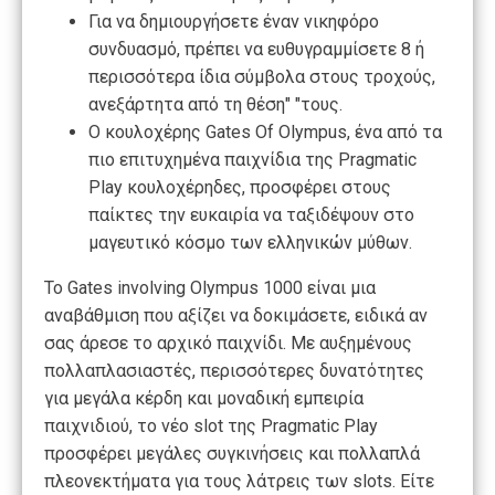
Για να δημιουργήσετε έναν νικηφόρο
συνδυασμό, πρέπει να ευθυγραμμίσετε 8 ή
περισσότερα ίδια σύμβολα στους τροχούς,
ανεξάρτητα από τη θέση" "τους.
Ο κουλοχέρης Gates Of Olympus, ένα από τα
πιο επιτυχημένα παιχνίδια της Pragmatic
Play κουλοχέρηδες, προσφέρει στους
παίκτες την ευκαιρία να ταξιδέψουν στο
μαγευτικό κόσμο των ελληνικών μύθων.
Το Gates involving Olympus 1000 είναι μια
αναβάθμιση που αξίζει να δοκιμάσετε, ειδικά αν
σας άρεσε το αρχικό παιχνίδι. Με αυξημένους
πολλαπλασιαστές, περισσότερες δυνατότητες
για μεγάλα κέρδη και μοναδική εμπειρία
παιχνιδιού, το νέο slot της Pragmatic Play
προσφέρει μεγάλες συγκινήσεις και πολλαπλά
πλεονεκτήματα για τους λάτρεις των slots. Είτε