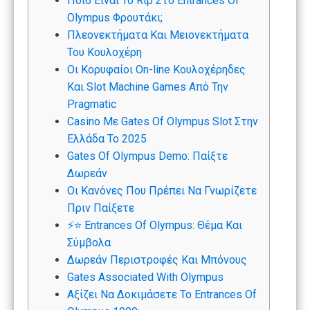
Ποιο Είναι Το Rtp Στο Entrances Of
Olympus Φρουτάκι;
Πλεονεκτήματα Και Μειονεκτήματα
Του Κουλοχέρη
Οι Κορυφαίοι On-line Κουλοχέρηδες
Και Slot Machine Games Από Την
Pragmatic
Casino Με Gates Of Olympus Slot Στην
Ελλάδα Το 2025
Gates Of Olympus Demo: Παίξτε
Δωρεάν
Οι Κανόνες Που Πρέπει Να Γνωρίζετε
Πριν Παίξετε
⚡️⭐️ Entrances Of Olympus: Θέμα Και
Σύμβολα
Δωρεάν Περιστροφές Και Μπόνους
Gates Associated With Olympus
Αξίζει Να Δοκιμάσετε Το Entrances Of