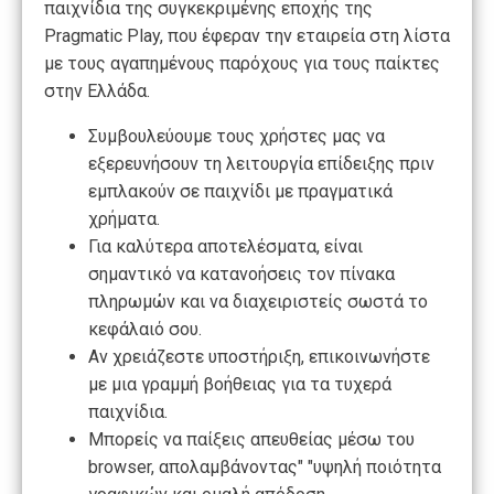
παιχνίδια της συγκεκριμένης εποχής της
Pragmatic Play, που έφεραν την εταιρεία στη λίστα
με τους αγαπημένους παρόχους για τους παίκτες
στην Ελλάδα.
Συμβουλεύουμε τους χρήστες μας να
εξερευνήσουν τη λειτουργία επίδειξης πριν
εμπλακούν σε παιχνίδι με πραγματικά
χρήματα.
Για καλύτερα αποτελέσματα, είναι
σημαντικό να κατανοήσεις τον πίνακα
πληρωμών και να διαχειριστείς σωστά το
κεφάλαιό σου.
Αν χρειάζεστε υποστήριξη, επικοινωνήστε
με μια γραμμή βοήθειας για τα τυχερά
παιχνίδια.
Μπορείς να παίξεις απευθείας μέσω του
browser, απολαμβάνοντας" "υψηλή ποιότητα