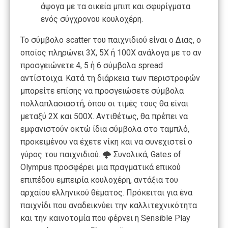
άψογα με τα οικεία μπιπ και σφυρίγματα
ενός σύγχρονου κουλοχέρη.
Το σύμβολο scatter του παιχνιδιού είναι ο Διας, ο
οποίος πληρώνει 3X, 5X ή 100X ανάλογα με το αν
προσγειώνετε 4, 5 ή 6 σύμβολα spread
αντίστοιχα. Κατά τη διάρκεια των περιστροφών
μπορείτε επίσης να προσγειώσετε σύμβολα
πολλαπλασιαστή, όπου οι τιμές τους θα είναι
μεταξύ 2Χ και 500Χ. Αντιθέτως, θα πρέπει να
εμφανιστούν οκτώ ίδια σύμβολα στο ταμπλό,
προκειμένου να έχετε νίκη και να συνεχιστεί ο
γύρος του παιχνιδιού. 🌩 Συνολικά, Gates of
Olympus προσφέρει μια πραγματικά επικού
επιπέδου εμπειρία κουλοχέρη, αντάξια του
αρχαίου ελληνικού θέματος. Πρόκειται για ένα
παιχνίδι που αναδεικνύει την καλλιτεχνικότητα
και την καινοτομία που φέρνει η Sensible Play