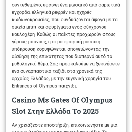
συντεθειμένο, υφαίνει ένα μωσαϊκό από σαρωτικά
έγχορδα, ελληνικά ρεφρέν και ηχηρές
κωδωνοκρουσίες, που συνδυάζονται άψογα με τα
οικεία μπιπ και σφυρίγματα ενός σύγχρονου
κουλοχέρη. Καθώς οι παίκτες προχωρούν στους
γύρους μπόνους, η ατμοσφαιρική μουσική
υπόκρουση κορυφώνεται, απογειώνοντας την
αίσθηση της επικότητας που διαπερνά αυτό το
μυθολογικό θέμα. Σας προσκαλούμε να ξεκινήσετε
ένα συναρπαστικό ταξίδι στα χρονικά της
αρχαίας Ελλάδας, με την ευγενική χορηγία του
Entrances of Olympus παιχνίδι.
Casino Με Gates Of Olympus
Slot Στην Ελλάδα Το 2025
Αν χρειάζεστε υποστήριξη, επικοινωνήστε με μια