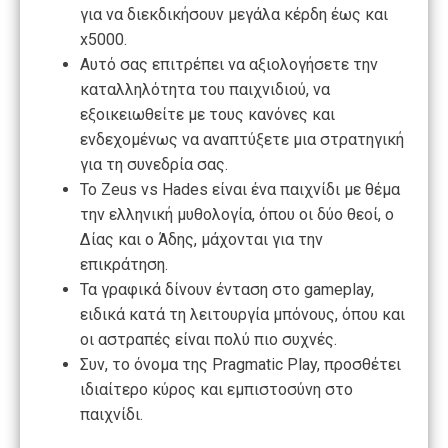
για να διεκδικήσουν μεγάλα κέρδη έως και
x5000.
Αυτό σας επιτρέπει να αξιολογήσετε την
καταλληλότητα του παιχνιδιού, να
εξοικειωθείτε με τους κανόνες και
ενδεχομένως να αναπτύξετε μια στρατηγική
για τη συνεδρία σας.
Το Zeus vs Hades είναι ένα παιχνίδι με θέμα
την ελληνική μυθολογία, όπου οι δύο θεοί, ο
Δίας και ο Άδης, μάχονται για την
επικράτηση.
Τα γραφικά δίνουν ένταση στο gameplay,
ειδικά κατά τη λειτουργία μπόνους, όπου και
οι αστραπές είναι πολύ πιο συχνές.
Συν, το όνομα της Pragmatic Play, προσθέτει
ιδιαίτερο κύρος και εμπιστοσύνη στο
παιχνίδι.