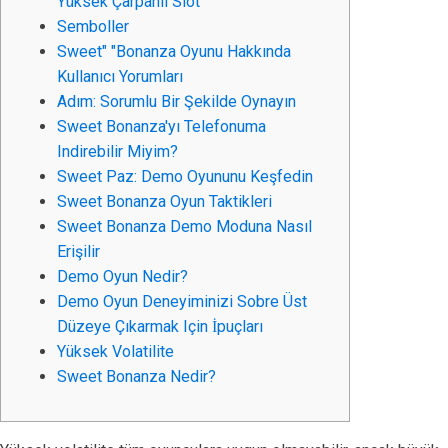
Yüksek Çarpanlı Slot
Semboller
Sweet" "Bonanza Oyunu Hakkında
Kullanıcı Yorumları
Adım: Sorumlu Bir Şekilde Oynayın
Sweet Bonanza'yı Telefonuma
Indirebilir Miyim?
Sweet Paz: Demo Oyununu Keşfedin
Sweet Bonanza Oyun Taktikleri
Sweet Bonanza Demo Moduna Nasıl
Erişilir
Demo Oyun Nedir?
Demo Oyun Deneyiminizi Sobre Üst
Düzeye Çıkarmak Için İpuçları
Yüksek Volatilite
Sweet Bonanza Nedir?