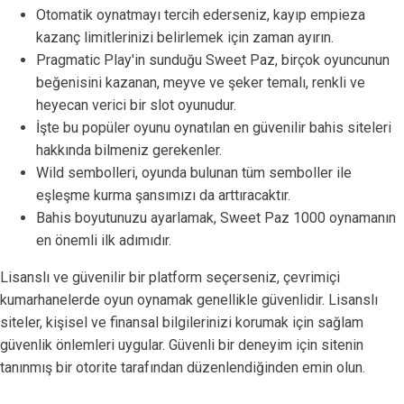
Otomatik oynatmayı tercih ederseniz, kayıp empieza
kazanç limitlerinizi belirlemek için zaman ayırın.
Pragmatic Play'in sunduğu Sweet Paz, birçok oyuncunun
beğenisini kazanan, meyve ve şeker temalı, renkli ve
heyecan verici bir slot oyunudur.
İşte bu popüler oyunu oynatılan en güvenilir bahis siteleri
hakkında bilmeniz gerekenler.
Wild sembolleri, oyunda bulunan tüm semboller ile
eşleşme kurma şansımızı da arttıracaktır.
Bahis boyutunuzu ayarlamak, Sweet Paz 1000 oynamanın
en önemli ilk adımıdır.
Lisanslı ve güvenilir bir platform seçerseniz, çevrimiçi
kumarhanelerde oyun oynamak genellikle güvenlidir. Lisanslı
siteler, kişisel ve finansal bilgilerinizi korumak için sağlam
güvenlik önlemleri uygular. Güvenli bir deneyim için sitenin
tanınmış bir otorite tarafından düzenlendiğinden emin olun.