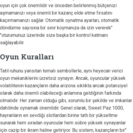
oyun için çok önemlidir ve önceden belirlenmiş bütçenizi
aşmamanızı veya önemli bir kazanç elde etme fırsatını
kaçırmamanızı sağlar. Otomatik oynatma ayarları, otomatik
döndürme sayısına bir sınır koymanıza da izin vererek"
"oturumunuz üzerinde size başka bir kontrol katmanı
sağlayabilir.
Oyun Kuralları
Tatil ruhunu yansıtan temalı sembollerle, aynı heyecan verici
oyun mekaniklerini ücretsiz oynayın. Ancak, oyuncular yüksek
volatilitenin kazançların daha arizona sıklıkta ancak potansiyel
olarak daha önemli olabileceği anlamına geldiğinin farkında
olmalıdır. Her zaman olduğu gibi, sorumlu bir şekilde ve imkanlar
dahilinde oynamak önemlidir. Genel olarak, Sweet Paz 1000,
hayranların en sevdiği slotlardan birine tatlı bir yükseltme
sunarak hem sıradan oyuncular hem sobre yüksek oynayanlar
için cazip bir ikram haline getiriyor. Bu sistem, kazançların bir"