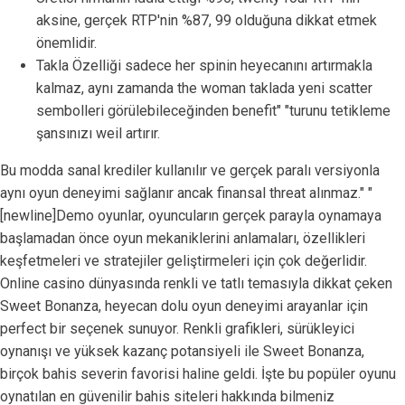
aksine, gerçek RTP'nin %87, 99 olduğuna dikkat etmek
önemlidir.
Takla Özelliği sadece her spinin heyecanını artırmakla
kalmaz, aynı zamanda the woman taklada yeni scatter
sembolleri görülebileceğinden benefit" "turunu tetikleme
şansınızı weil artırır.
Bu modda sanal krediler kullanılır ve gerçek paralı versiyonla
aynı oyun deneyimi sağlanır ancak finansal threat alınmaz." "
[newline]Demo oyunlar, oyuncuların gerçek parayla oynamaya
başlamadan önce oyun mekaniklerini anlamaları, özellikleri
keşfetmeleri ve stratejiler geliştirmeleri için çok değerlidir.
Online casino dünyasında renkli ve tatlı temasıyla dikkat çeken
Sweet Bonanza, heyecan dolu oyun deneyimi arayanlar için
perfect bir seçenek sunuyor. Renkli grafikleri, sürükleyici
oynanışı ve yüksek kazanç potansiyeli ile Sweet Bonanza,
birçok bahis severin favorisi haline geldi. İşte bu popüler oyunu
oynatılan en güvenilir bahis siteleri hakkında bilmeniz