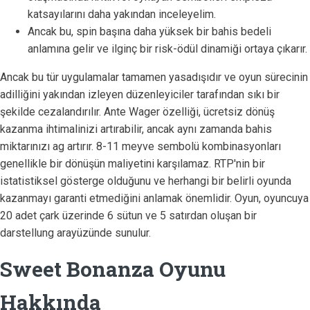
katsayılarını daha yakından inceleyelim.
Ancak bu, spin başına daha yüksek bir bahis bedeli
anlamına gelir ve ilginç bir risk-ödül dinamiği ortaya çıkarır.
Ancak bu tür uygulamalar tamamen yasadışıdır ve oyun sürecinin
adilliğini yakından izleyen düzenleyiciler tarafından sıkı bir
şekilde cezalandırılır. Ante Wager özelliği, ücretsiz dönüş
kazanma ihtimalinizi artırabilir, ancak aynı zamanda bahis
miktarınızı ag artırır. 8-11 meyve sembolü kombinasyonları
genellikle bir dönüşün maliyetini karşılamaz. RTP'nin bir
istatistiksel gösterge olduğunu ve herhangi bir belirli oyunda
kazanmayı garanti etmediğini anlamak önemlidir. Oyun, oyuncuya
20 adet çark üzerinde 6 sütun ve 5 satırdan oluşan bir
darstellung arayüzünde sunulur.
Sweet Bonanza Oyunu
Hakkında