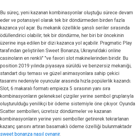
Bu süreç, yeni kazanan kombinasyonlar oluştuğu sürece devam
eder ve potansiyel olarak tek bir döndürmeden birden fazla
kazanca yol açar. Bu mekanik özellikle şanslı seriler sırasında
ödüllendirici olabilir; tek bir döndürme, her biri bir öncekinin
üzerine inşa edilen bir dizi kazanca yol açabilir. Pragmatic Play
tarafından geliştirilen Sweet Bonanza, Ukrayna’daki online
casinoların en renkli" "ve favori slot makinelerinden biridir. Bu
position 2019 yılında piyasaya sürüldü ve benzersiz mekaniği,
standart dışı teması ve güzel animasyonlara sahip çekici
tasarımı nedeniyle oyuncular arasında hızla popülerlik kazandı.
Slot, 6 makaralı formatı empieza 5 sırasının yanı sıra
kombinasyonların geleneksel çizgiler yerine sembol gruplarıyla
oluşturulduğu yenilikçi bir ödeme sistemiyle öne çıkıyor. Oyunda
Scatter sembolleri, ücretsiz döndürmeler ve kazanan
kombinasyonların yerine yeni semboller getirerek tekrarlanan
kazanç şansını artıran basamaklı ödeme özelliği bulunmaktadır
sweet bonanza nasıl oynanir
.