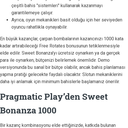
çeşitli bahis "sistemleri" kullanarak kazanmayı
garantilemeye çalışır.
Ayrıca, oyun mekanikleri basit olduğu için her seviyeden
oyuncu rahatlıkla oynayabilir.
En büyük kazançlar, çarpan bombalarının kazancınızı 1000 kata
kadar artırabileceği Free Rotates bonusunun tetiklenmesiyle
elde edilir. Sweet Bonanza'yı ücretsiz oynarken ya da gerçek
para ile oynarken, bütçenizi belirlemek önemlidir. Demo
versiyonunda bu sanal bir bütçe olabilir, ancak bahis planlaması
yapma pratiği gelecekte faydalı olacaktır. Slotun mekaniklerini
daha iyi anlamak için minimum bahislerle başlamanız önerilir.
Pragmatic Play’den Sweet
Bonanza 1000
Bir kazanç kombinasyonu elde ettiğinizde, katkıda bulunan