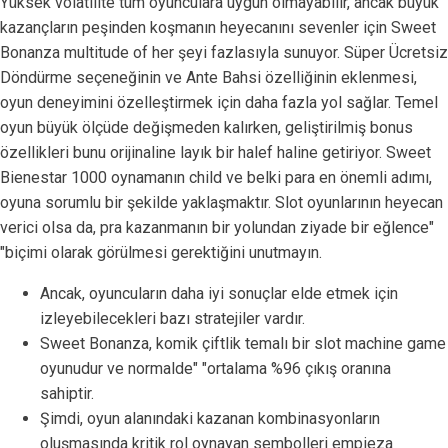
Yüksek volatilite tüm oyunculara uygun olmayabilir, ancak büyük
kazançların peşinden koşmanın heyecanını sevenler için Sweet
Bonanza multitude of her şeyi fazlasıyla sunuyor. Süper Ücretsiz
Döndürme seçeneğinin ve Ante Bahsi özelliğinin eklenmesi,
oyun deneyimini özelleştirmek için daha fazla yol sağlar. Temel
oyun büyük ölçüde değişmeden kalırken, geliştirilmiş bonus
özellikleri bunu orijinaline layık bir halef haline getiriyor. Sweet
Bienestar 1000 oynamanın child ve belki para en önemli adımı,
oyuna sorumlu bir şekilde yaklaşmaktır. Slot oyunlarının heyecan
verici olsa da, pra kazanmanın bir yolundan ziyade bir eğlence"
"biçimi olarak görülmesi gerektiğini unutmayın.
Ancak, oyuncuların daha iyi sonuçlar elde etmek için
izleyebilecekleri bazı stratejiler vardır.
Sweet Bonanza, komik çiftlik temalı bir slot machine game
oyunudur ve normalde" "ortalama %96 çıkış oranına
sahiptir.
Şimdi, oyun alanındaki kazanan kombinasyonların
oluşmasında kritik rol oynayan sembolleri empieza