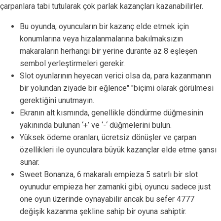
çarpanlara tabi tutularak çok parlak kazançları kazanabilirler.
Bu oyunda, oyuncuların bir kazanç elde etmek için
konumlarına veya hizalanmalarına bakılmaksızın
makaraların herhangi bir yerine durante az 8 eşleşen
sembol yerleştirmeleri gerekir.
Slot oyunlarının heyecan verici olsa da, para kazanmanın
bir yolundan ziyade bir eğlence" "biçimi olarak görülmesi
gerektiğini unutmayın.
Ekranın alt kısmında, genellikle döndürme düğmesinin
yakınında bulunan ‘+’ ve ‘-‘ düğmelerini bulun.
Yüksek ödeme oranları, ücretsiz dönüşler ve çarpan
özellikleri ile oyunculara büyük kazançlar elde etme şansı
sunar.
Sweet Bonanza, 6 makaralı empieza 5 satırlı bir slot
oyunudur empieza her zamanki gibi, oyuncu sadece just
one oyun üzerinde oynayabilir ancak bu sefer 4777
değişik kazanma şekline sahip bir oyuna sahiptir.