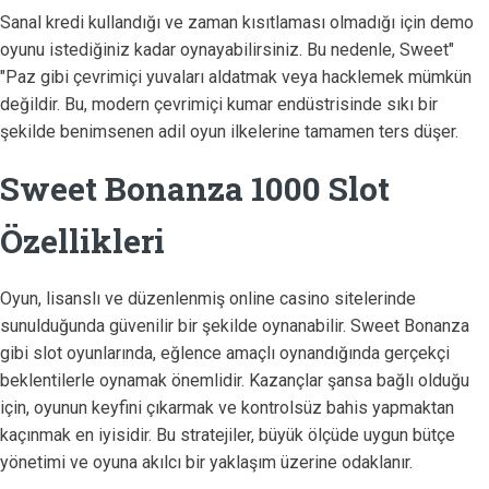
Sanal kredi kullandığı ve zaman kısıtlaması olmadığı için demo
oyunu istediğiniz kadar oynayabilirsiniz. Bu nedenle, Sweet"
"Paz gibi çevrimiçi yuvaları aldatmak veya hacklemek mümkün
değildir. Bu, modern çevrimiçi kumar endüstrisinde sıkı bir
şekilde benimsenen adil oyun ilkelerine tamamen ters düşer.
Sweet Bonanza 1000 Slot
Özellikleri
Oyun, lisanslı ve düzenlenmiş online casino sitelerinde
sunulduğunda güvenilir bir şekilde oynanabilir. Sweet Bonanza
gibi slot oyunlarında, eğlence amaçlı oynandığında gerçekçi
beklentilerle oynamak önemlidir. Kazançlar şansa bağlı olduğu
için, oyunun keyfini çıkarmak ve kontrolsüz bahis yapmaktan
kaçınmak en iyisidir. Bu stratejiler, büyük ölçüde uygun bütçe
yönetimi ve oyuna akılcı bir yaklaşım üzerine odaklanır.