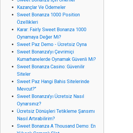
Kazançlar Ve Ödemeler
Sweet Bonanza 1000 Position
Özellikleri
Karar: Fairly Sweet Bonanza 1000
Oynamaya Değer Mi?
Sweet Paz Demo - Ücretsiz Oyna
Sweet Bonanza'yı Çevrimiçi
Kumarhanelerde Oynamak Güvenli Mi?
Sweet Bonanza Casino: Güvenilir
Siteler
Sweet Paz Hangi Bahis Sitelerinde
Mevcut?"
Sweet Bonanza'yı Ücretsiz Nasıl
Oynarsınız?
Ücretsiz Dönüşleri Tetikleme Şansımı
Nasıl Artırabilirim?
Sweet Bonanza A Thousand Demo: En