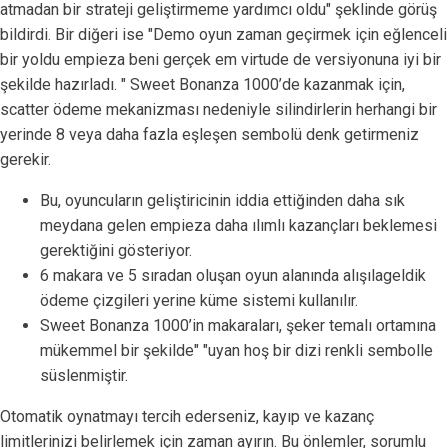
atmadan bir strateji geliştirmeme yardımcı oldu" şeklinde görüş
bildirdi. Bir diğeri ise "Demo oyun zaman geçirmek için eğlenceli
bir yoldu empieza beni gerçek em virtude de versiyonuna iyi bir
şekilde hazırladı. " Sweet Bonanza 1000’de kazanmak için,
scatter ödeme mekanizması nedeniyle silindirlerin herhangi bir
yerinde 8 veya daha fazla eşleşen sembolü denk getirmeniz
gerekir.
Bu, oyuncuların geliştiricinin iddia ettiğinden daha sık
meydana gelen empieza daha ılımlı kazançları beklemesi
gerektiğini gösteriyor.
6 makara ve 5 sıradan oluşan oyun alanında alışılageldik
ödeme çizgileri yerine küme sistemi kullanılır.
Sweet Bonanza 1000’in makaraları, şeker temalı ortamına
mükemmel bir şekilde" "uyan hoş bir dizi renkli sembolle
süslenmiştir.
Otomatik oynatmayı tercih ederseniz, kayıp ve kazanç
limitlerinizi belirlemek için zaman ayırın. Bu önlemler, sorumlu