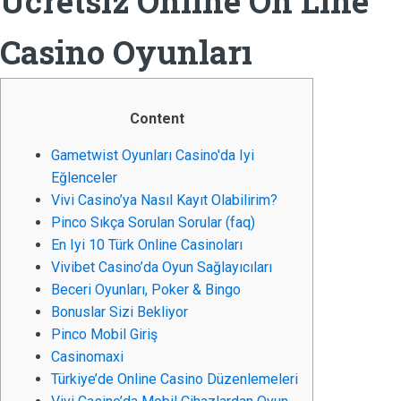
Ücretsiz Online On Line
Casino Oyunları
Content
Gametwist Oyunları Casino'da Iyi
Eğlenceler
Vivi Casino’ya Nasıl Kayıt Olabilirim?
Pinco Sıkça Sorulan Sorular (faq)
En Iyi 10 Türk Online Casinoları
Vivibet Casino’da Oyun Sağlayıcıları
Beceri Oyunları, Poker & Bingo
Bonuslar Sizi Bekliyor
Pinco Mobil Giriş
Casinomaxi
Türkiye’de Online Casino Düzenlemeleri