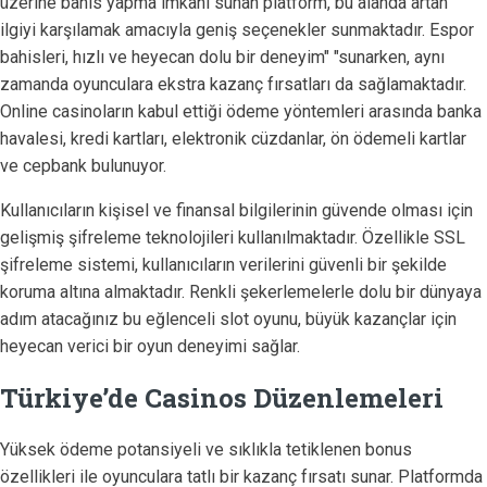
üzerine bahis yapma imkanı sunan platform, bu alanda artan
ilgiyi karşılamak amacıyla geniş seçenekler sunmaktadır. Espor
bahisleri, hızlı ve heyecan dolu bir deneyim" "sunarken, aynı
zamanda oyunculara ekstra kazanç fırsatları da sağlamaktadır.
Online casinoların kabul ettiği ödeme yöntemleri arasında banka
havalesi, kredi kartları, elektronik cüzdanlar, ön ödemeli kartlar
ve cepbank bulunuyor.
Kullanıcıların kişisel ve finansal bilgilerinin güvende olması için
gelişmiş şifreleme teknolojileri kullanılmaktadır. Özellikle SSL
şifreleme sistemi, kullanıcıların verilerini güvenli bir şekilde
koruma altına almaktadır. Renkli şekerlemelerle dolu bir dünyaya
adım atacağınız bu eğlenceli slot oyunu, büyük kazançlar için
heyecan verici bir oyun deneyimi sağlar.
Türkiye’de Casinos Düzenlemeleri
Yüksek ödeme potansiyeli ve sıklıkla tetiklenen bonus
özellikleri ile oyunculara tatlı bir kazanç fırsatı sunar. Platformda