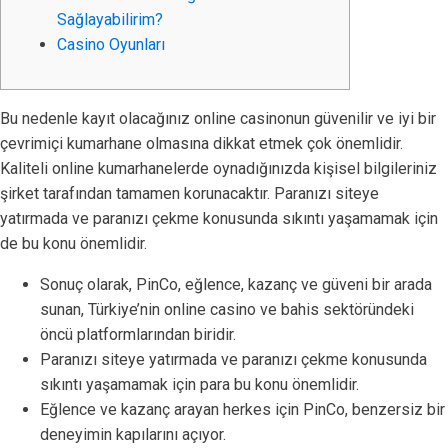
Sağlayabilirim?
Casino Oyunları
Bu nedenle kayıt olacağınız online casinonun güvenilir ve iyi bir
çevrimiçi kumarhane olmasına dikkat etmek çok önemlidir.
Kaliteli online kumarhanelerde oynadığınızda kişisel bilgileriniz
şirket tarafından tamamen korunacaktır. Paranızı siteye
yatırmada ve paranızı çekme konusunda sıkıntı yaşamamak için
de bu konu önemlidir.
Sonuç olarak, PinCo, eğlence, kazanç ve güveni bir arada
sunan, Türkiye’nin online casino ve bahis sektöründeki
öncü platformlarından biridir.
Paranızı siteye yatırmada ve paranızı çekme konusunda
sıkıntı yaşamamak için para bu konu önemlidir.
Eğlence ve kazanç arayan herkes için PinCo, benzersiz bir
deneyimin kapılarını açıyor.