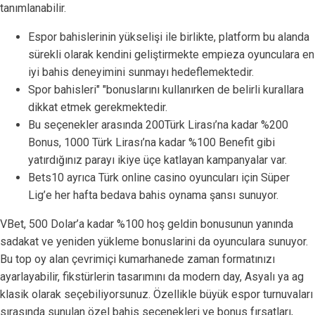
tanımlanabilir.
Espor bahislerinin yükselişi ile birlikte, platform bu alanda
sürekli olarak kendini geliştirmekte empieza oyunculara en
iyi bahis deneyimini sunmayı hedeflemektedir.
Spor bahisleri" "bonuslarını kullanırken de belirli kurallara
dikkat etmek gerekmektedir.
Bu seçenekler arasında 200Türk Lirası’na kadar %200
Bonus, 1000 Türk Lirası’na kadar %100 Benefit gibi
yatırdığınız parayı ikiye üçe katlayan kampanyalar var.
Bets10 ayrıca Türk online casino oyuncuları için Süper
Lig’e her hafta bedava bahis oynama şansı sunuyor.
VBet, 500 Dolar’a kadar %100 hoş geldin bonusunun yanında
sadakat ve yeniden yükleme bonuslarini da oyunculara sunuyor.
Bu top oy alan çevrimiçi kumarhanede zaman formatınızı
ayarlayabilir, fikstürlerin tasarımını da modern day, Asyalı ya ag
klasik olarak seçebiliyorsunuz. Özellikle büyük espor turnuvaları
sırasında sunulan özel bahis seçenekleri ve bonus fırsatları,