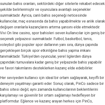
sunulan bahis oranları, sektördeki diğer sitelerle rekabet edecek
şekilde belirlenmiştir ve oyunculara avantajlı seçenekler
sunmaktadır. Ayrıca, canlı bahis seçeneği neticesinde
kullanıcılar, maç esnasında da bahis yapabilmekte ve anlık olarak
değişen oranlarla kazançlarını artırma şansını elde etmektedir.
Vivi On line casino, spor bahisleri seven kullanıcılar için geniş bir
seçenek yelpazesi sunmaktadır. Futbol, basketbol, tenis,
voleybol gibi popüler spor dallarının yanı sıra, dünya çapında
gerçekleşen birçok spor etkinliğine bahis yapma imkanı
tanımaktadır. Türkiye’den oyuncular, yerel liglerden dünya
çapındaki turnuvalara kadar geniş bir yelpazede bahis yapabilir
ve favori takımlarını desteklerken kazanç elde edebilirler.
Her seviyeden kullanıcı için ideal bir ortam sağlayarak, keyifli bir
deneyim yaşatmayı garanti eder. Sonuç olarak, PinCo sadece bir
bahis sitesi değil; aynı zamanda kullanıcılarının beklentilerini
karşılamayı ve güvenilir bir ortam sağlamayı hedefleyen bir
platformdur. Eğlence ve kazanç arayan herkes için PinCo,