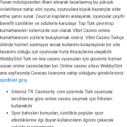
Yunan mitolojisinden ilham alınarak tasarlanmış bu yüksek
volatiliteye sahip slot oyunu, oyunculara büyük kazançlar elde
etme şansı sunar. Zeus’un kapılarını aralayarak, oyuncular çeşitli
benefit özellikler ve ödüllerle karşılaşır. Top Türk çevrimiçi
kumarhaneleri listemizde son olarak VBet Casino online
kumarhanesini sizlerle buluşturmak isteriz. VBet Casino Türkçe
dilinde hizmet sunmuyor ancak kullanımı kolaylaştıran bir site
tasarımı olduğu için oyuncular hızla ihtiyaçlarına ulaşabilir.
WebbySlot Türk on-line casino oyuncuları için güvenilir hizmet
sunan online casinolardan biri. Online casino sitesi WebbySlot
ana sayfasında Curacao lisansına sahip olduğunu görebilirsiniz
qizilbilet giriş
.
Sitemiz TR. Casinority. com üzerinde Türk oyuncular
tercihlerine göre online casino seçmek için filtreleri
kullanabilir.
Spor bahisleri bonusları, özellikle popüler spor
etkinliklerine ilgi duyan kullanıcıların ilgisini çekecek