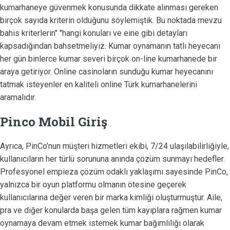
kumarhaneye güvenmek konusunda dikkate alınması gereken
birçok sayıda kriterin olduğunu söylemiştik. Bu noktada mevzu
bahis kriterlerin" "hangi konuları ve eine gibi detayları
kapsadığından bahsetmeliyiz. Kumar oynamanın tatlı heyecanı
her gün binlerce kumar severi birçok on-line kumarhanede bir
araya getiriyor. Online casinoların sunduğu kumar heyecanını
tatmak isteyenler en kaliteli online Türk kumarhanelerini
aramalıdır.
Pinco Mobil Giriş
Ayrıca, PinCo’nun müşteri hizmetleri ekibi, 7/24 ulaşılabilirliğiyle,
kullanıcıların her türlü sorununa anında çözüm sunmayı hedefler.
Profesyonel empieza çözüm odaklı yaklaşımı sayesinde PinCo,
yalnızca bir oyun platformu olmanın ötesine geçerek
kullanıcılarına değer veren bir marka kimliği oluşturmuştur. Aile,
pra ve diğer konularda başa gelen tüm kayıplara rağmen kumar
oynamaya devam etmek istemek kumar bağımlılığı olarak