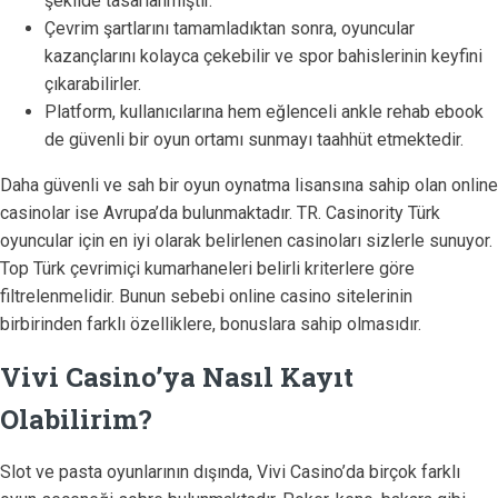
şekilde tasarlanmıştır.
Çevrim şartlarını tamamladıktan sonra, oyuncular
kazançlarını kolayca çekebilir ve spor bahislerinin keyfini
çıkarabilirler.
Platform, kullanıcılarına hem eğlenceli ankle rehab ebook
de güvenli bir oyun ortamı sunmayı taahhüt etmektedir.
Daha güvenli ve sah bir oyun oynatma lisansına sahip olan online
casinolar ise Avrupa’da bulunmaktadır. TR. Casinority Türk
oyuncular için en iyi olarak belirlenen casinoları sizlerle sunuyor.
Top Türk çevrimiçi kumarhaneleri belirli kriterlere göre
filtrelenmelidir. Bunun sebebi online casino sitelerinin
birbirinden farklı özelliklere, bonuslara sahip olmasıdır.
Vivi Casino’ya Nasıl Kayıt
Olabilirim?
Slot ve pasta oyunlarının dışında, Vivi Casino’da birçok farklı