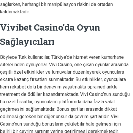
sağlarken, herhangi bir manipülasyon riskini de ortadan
kaldırmaktadır.
Vivibet Casino’da Oyun
Sağlayıcıları
Böylece Türk kullanıcılar, Türkiye’de hizmet veren kumarhane
sitelerinden oynuyorlar. Vivi Casino, öne çıkan oyunlar arasında
çeşitli özel etkinlikler ve turnuvalar düzenleyerek oyunculara
ekstra kazanç fırsatları sunmaktadır. Bu etkinlikler, oyunculara
hem rekabet dolu bir deneyim yaşatmakta sprained ankle
treatment de ödüller kazandırmaktadır. Vivi Casino’nun sunduğu
bu özel fırsatlar, oyuncuların platformda daha fazla vakit
geçirmesini sağlamaktadır. Bonus şartları arasında dikkat
edilmesi gereken bir diğer unsur da çevrim şartlarıdır. Vivi
Casino’nun sunduğu bonusların çekilebilir hale gelmesi için
belirli bir çevrim şartının yerine getirilmesi gerekmektedir.