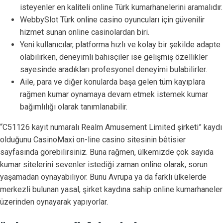
isteyenler en kaliteli online Türk kumarhanelerini aramalıdır.
WebbySlot Türk online casino oyuncuları için güvenilir
hizmet sunan online casinolardan biri.
Yeni kullanıcılar, platforma hızlı ve kolay bir şekilde adapte
olabilirken, deneyimli bahisçiler ise gelişmiş özellikler
sayesinde aradıkları profesyonel deneyimi bulabilirler.
Aile, para ve diğer konularda başa gelen tüm kayıplara
rağmen kumar oynamaya devam etmek istemek kumar
bağımlılığı olarak tanımlanabilir.
“C51126 kayıt numaralı Realm Amusement Limited şirketi” kaydı
olduğunu CasinoMaxi on-line casino sitesinin bêtisier
sayfasında görebilirsiniz. Buna rağmen, ülkemizde çok sayıda
kumar sitelerini sevenler istediği zaman online olarak, sorun
yaşamadan oynayabiliyor. Bunu Avrupa ya da farklı ülkelerde
merkezli bulunan yasal, şirket kaydına sahip online kumarhaneler
üzerinden oynayarak yapıyorlar.