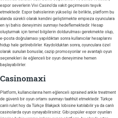
espor severlerin Vivi Casino’da vakit geçirmesini teşvik
etmektedir. Espor bahislerinin yükselişi ile birlikte, platform bu
alanda sürekli olarak kendini geliştirmekte empieza oyunculara
en iyi bahis deneyimini sunmayı hedeflemektedir. Hesap
oluşturmak için temel bilgilerin doldurulması gerekmekte olup,
e-posta doğrulaması yapıldıktan sonra kullanıcılar hesaplarını
hidup hale getirebilirler. Kaydolduktan sonra, oyunculara özel
olarak sunulan bonuslar, cazip promosyonlar ve avantajlı oyun
seçenekleri ile eğlenceli bir oyun deneyimine hemen
başlayabilirler.
Casinomaxi
Platform, kullanıcılarına hem eğlenceli sprained ankle treatment
de güvenli bir oyun ortamı sunmayı taahhüt etmektedir. Türkçe
canlı rulet hoy da Türkçe Blakjack lobisine katılabilir ya da canlı
casinolarda oyun oynayabilirsiniz. Gibi popüler espor oyunları