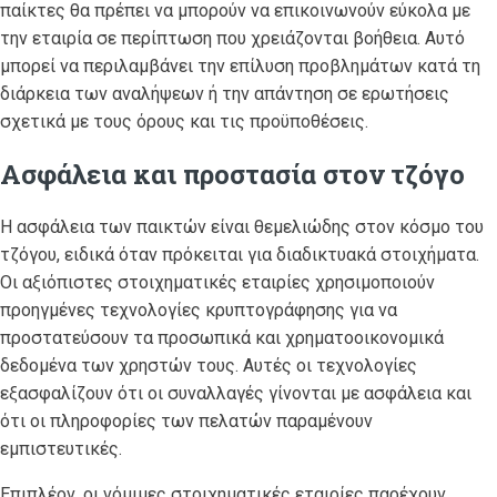
παίκτες θα πρέπει να μπορούν να επικοινωνούν εύκολα με
την εταιρία σε περίπτωση που χρειάζονται βοήθεια. Αυτό
μπορεί να περιλαμβάνει την επίλυση προβλημάτων κατά τη
διάρκεια των αναλήψεων ή την απάντηση σε ερωτήσεις
σχετικά με τους όρους και τις προϋποθέσεις.
Ασφάλεια και προστασία στον τζόγο
Η ασφάλεια των παικτών είναι θεμελιώδης στον κόσμο του
τζόγου, ειδικά όταν πρόκειται για διαδικτυακά στοιχήματα.
Οι αξιόπιστες στοιχηματικές εταιρίες χρησιμοποιούν
προηγμένες τεχνολογίες κρυπτογράφησης για να
προστατεύσουν τα προσωπικά και χρηματοοικονομικά
δεδομένα των χρηστών τους. Αυτές οι τεχνολογίες
εξασφαλίζουν ότι οι συναλλαγές γίνονται με ασφάλεια και
ότι οι πληροφορίες των πελατών παραμένουν
εμπιστευτικές.
Επιπλέον, οι νόμιμες στοιχηματικές εταιρίες παρέχουν