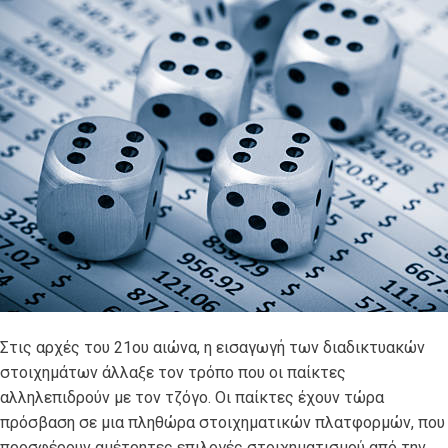
Στις αρχές του 21ου αιώνα, η εισαγωγή των διαδικτυακών
στοιχημάτων άλλαξε τον τρόπο που οι παίκτες
αλληλεπιδρούν με τον τζόγο. Οι παίκτες έχουν τώρα
πρόσβαση σε μια πληθώρα στοιχηματικών πλατφορμών, που
προσφέρουν αμέτρητες επιλογές στοιχηματισμού από την