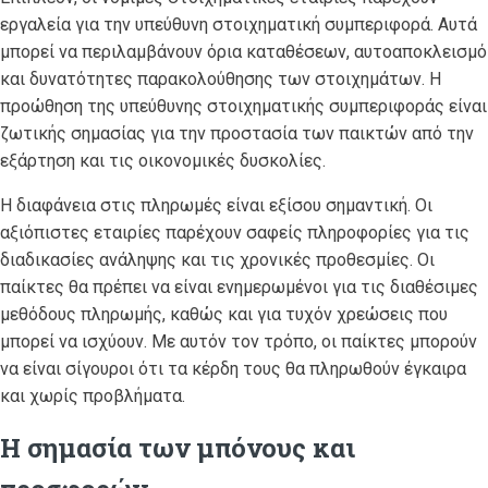
εργαλεία για την υπεύθυνη στοιχηματική συμπεριφορά. Αυτά
μπορεί να περιλαμβάνουν όρια καταθέσεων, αυτοαποκλεισμό
και δυνατότητες παρακολούθησης των στοιχημάτων. Η
προώθηση της υπεύθυνης στοιχηματικής συμπεριφοράς είναι
ζωτικής σημασίας για την προστασία των παικτών από την
εξάρτηση και τις οικονομικές δυσκολίες.
Η διαφάνεια στις πληρωμές είναι εξίσου σημαντική. Οι
αξιόπιστες εταιρίες παρέχουν σαφείς πληροφορίες για τις
διαδικασίες ανάληψης και τις χρονικές προθεσμίες. Οι
παίκτες θα πρέπει να είναι ενημερωμένοι για τις διαθέσιμες
μεθόδους πληρωμής, καθώς και για τυχόν χρεώσεις που
μπορεί να ισχύουν. Με αυτόν τον τρόπο, οι παίκτες μπορούν
να είναι σίγουροι ότι τα κέρδη τους θα πληρωθούν έγκαιρα
και χωρίς προβλήματα.
Η σημασία των μπόνους και