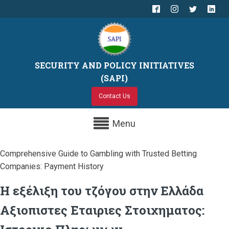
SECURITY AND POLICY INITIATIVES
(SAPI)
Contact Us
Menu
Comprehensive Guide to Gambling with Trusted Betting
Companies: Payment History
Η εξέλιξη του τζόγου στην Ελλάδα
Αξιοπιστες Εταιριες Στοιχηματος: