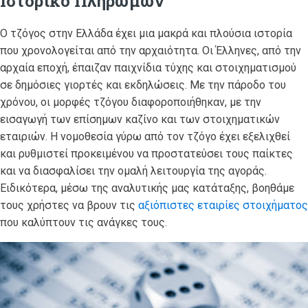
Ιστορικο Πληρωμων
Ο τζόγος στην Ελλάδα έχει μια μακρά και πλούσια ιστορία
που χρονολογείται από την αρχαιότητα. Οι Έλληνες, από την
αρχαία εποχή, έπαιζαν παιχνίδια τύχης και στοιχηματισμού
σε δημόσιες γιορτές και εκδηλώσεις. Με την πάροδο του
χρόνου, οι μορφές τζόγου διαφοροποιήθηκαν, με την
εισαγωγή των επίσημων καζίνο και των στοιχηματικών
εταιριών. Η νομοθεσία γύρω από τον τζόγο έχει εξελιχθεί
και ρυθμιστεί προκειμένου να προστατεύσει τους παίκτες
και να διασφαλίσει την ομαλή λειτουργία της αγοράς.
Ειδικότερα, μέσω της αναλυτικής μας κατάταξης, βοηθάμε
τους χρήστες να βρουν τις
αξιόπιστες εταιρίες στοιχήματος
που καλύπτουν τις ανάγκες τους.