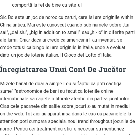
comportă la fel de bine ca site-ul.
Sic Bo este un joc de noroc cu zaruri, care isi are originile within
China antica. Mai este cunoscut cuando sub numele sobre „tai
sai”, „dai siu”, „big in addition to small” sau „hi-lo” in diferite parti
ale lumii. Chiar daca ai crede ca americanii l-au inventat, se
crede totusi ca bingo isi are originile in Italia, unde a evoluat
dintr-un joc de loterie italian, Il Gioco del Lotto d’Italia.
Înregistrarea Unui Cont De Jucător
Mizele banal de doar a single Leu si faptul ca poti castiga
sume" "astronomice de bani au facut ca loteriile online
internationale sa capete o litorale atentie din partea jucatorilor.
Clasicele pacanele din salile sobre jocuri s-au mutat in mediul
on the web. Tot aici au aparut insa dans le cas où pacanelele la
attention poti cumpara speciala, noul trend throughout jocurile de
noroc. Pentru cei treatment nu stiu, e necesar sa mentionez