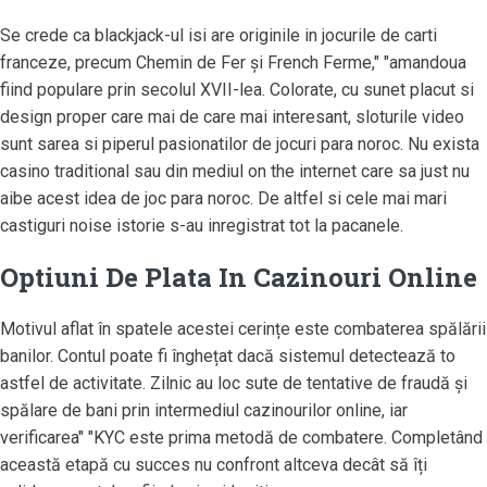
Se crede ca blackjack-ul isi are originile in jocurile de carti
franceze, precum Chemin de Fer și French Ferme," "amandoua
fiind populare prin secolul XVII-lea. Colorate, cu sunet placut si
design proper care mai de care mai interesant, sloturile video
sunt sarea si piperul pasionatilor de jocuri para noroc. Nu exista
casino traditional sau din mediul on the internet care sa just nu
aibe acest idea de joc para noroc. De altfel si cele mai mari
castiguri noise istorie s-au inregistrat tot la pacanele.
Optiuni De Plata In Cazinouri Online
Motivul aflat în spatele acestei cerințe este combaterea spălării
banilor. Contul poate fi înghețat dacă sistemul detectează to
astfel de activitate. Zilnic au loc sute de tentative de fraudă și
spălare de bani prin intermediul cazinourilor online, iar
verificarea" "KYC este prima metodă de combatere. Completând
această etapă cu succes nu confront altceva decât să îți