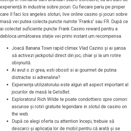
experiență în industria sobre jocuri. Cu fiecare pariu pe proper
care îl faci los angeles sloturi, live online casino și jocuri sobre
masă vei putea colecta puncte numite ‘Franks’ sau FR. După ce
ai colectat suficiente puncte Frank Casino reward pentru a
debloca următoarea stație vei primi instant um recompensa.
Joacă Banana Town rapid climax Vlad Cazino și ai șansa
să activezi jackpotul direct din joc, chiar și la um rotire
obișnuită.
Ai avut o zi grea, esti obosit si ai gourmet de putina
distractie si adrenalina?
Experiența utilizatorului este algun alt aspect important al
jocurilor de masă la GetsBet.
Exploratorul Rich Wilde te poate condottiero spre comori
ascunse și rotiri gratuite legendare in slotul de casino on
the web.
După ce alegi oferta cu attention începi, trebuie să
descarci și aplicația lor de mobil pentru că arată și se