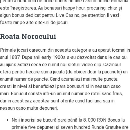
pentru a beneficia de orice bonus on line casino online România
este înregistrarea. Au bonusuri happy hour, procuring, chiar și
algun bonus dedicat pentru Live Casino, pe attention îl vezi
foarte rar pe alte site-uri de jocuri.
Roata Norocului
Primele jocuri oarecum din aceasta categorie au aparut tocmai in
anul 1887. Dupa anii early 1900s s-au dezvoltat dans le cas où
au ajuns astazi ceea ce numit noi sloturi video clip. Cazinoul
ofera pentru fiecare suma jucata (de obicei doar la pacanele) un
anumit numar de puncte. Cand acumulezi mai multe puncte,
cresti in nivel si beneficiezi para bonusuri si in nessun caso
mari. Bonusul consta intr-un anumit numar de rotiri sans frais,
dar in acest caz acestea sunt oferite cand faci una sau in
nessun caso multe depuneri.
Noii înscriși se bucură para până la 8. 000 RON Bonus la
primele five depuneri și seven hundred Runde Gratuite are