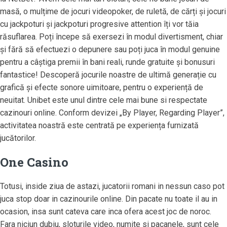
masă, o mulțime de jocuri videopoker, de ruletă, de cărți și jocuri
cu jackpoturi și jackpoturi progresive attention îți vor tăia
răsuflarea. Poți începe să exersezi în modul divertisment, chiar
și fără să efectuezi o depunere sau poți juca în modul genuine
pentru a câștiga premii în bani reali, runde gratuite și bonusuri
fantastice! Descoperă jocurile noastre de ultimă generație cu
grafică și efecte sonore uimitoare, pentru o experiență de
neuitat. Unibet este unul dintre cele mai bune si respectate
cazinouri online. Conform devizei „By Player, Regarding Player”,
activitatea noastră este centrată pe experiența furnizată
jucătorilor.
One Casino
Totusi, inside ziua de astazi, jucatorii romani in nessun caso pot
juca stop doar in cazinourile online. Din pacate nu toate il au in
ocasion, insa sunt cateva care inca ofera acest joc de noroc.
Fara niciun dubiu, sloturile video, numite si pacanele, sunt cele