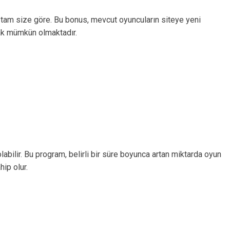
" tam size göre. Bu bonus, mevcut oyuncuların siteye yeni
mak mümkün olmaktadır.
bilir. Bu program, belirli bir süre boyunca artan miktarda oyun
hip olur.