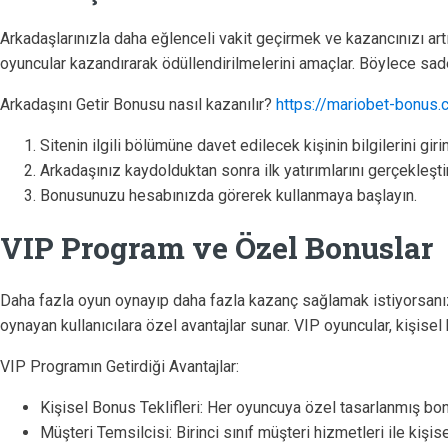
Arkadaşlarınızla daha eğlenceli vakit geçirmek ve kazancınızı ar
oyuncular kazandırarak ödüllendirilmelerini amaçlar. Böylece sa
Arkadaşını Getir Bonusu nasıl kazanılır?
https://mariobet-bonus
Sitenin ilgili bölümüne davet edilecek kişinin bilgilerini girin
Arkadaşınız kaydolduktan sonra ilk yatırımlarını gerçekleşti
Bonusunuzu hesabınızda görerek kullanmaya başlayın.
VIP Program ve Özel Bonuslar
Daha fazla oyun oynayıp daha fazla kazanç sağlamak istiyorsanız, 
oynayan kullanıcılara özel avantajlar sunar. VIP oyuncular, kişisel 
VIP Programın Getirdiği Avantajlar:
Kişisel Bonus Teklifleri: Her oyuncuya özel tasarlanmış bonu
Müşteri Temsilcisi: Birinci sınıf müşteri hizmetleri ile kiş