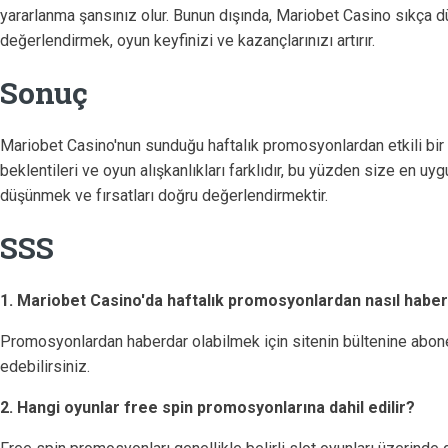
yararlanma şansınız olur. Bunun dışında, Mariobet Casino sıkça düz
değerlendirmek, oyun keyfinizi ve kazançlarınızı artırır.
Sonuç
Mariobet Casino'nun sunduğu haftalık promosyonlardan etkili bir 
beklentileri ve oyun alışkanlıkları farklıdır, bu yüzden size en uy
düşünmek ve fırsatları doğru değerlendirmektir.
SSS
1. Mariobet Casino'da haftalık promosyonlardan nasıl haber
Promosyonlardan haberdar olabilmek için sitenin bültenine abone
edebilirsiniz.
2. Hangi oyunlar free spin promosyonlarına dahil edilir?