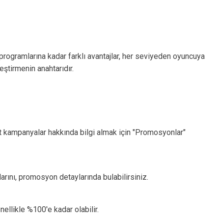
programlarına kadar farklı avantajlar, her seviyeden oyuncuya
ştirmenin anahtarıdır.
t kampanyalar hakkında bilgi almak için "Promosyonlar"
arını, promosyon detaylarında bulabilirsiniz.
nellikle %100'e kadar olabilir.