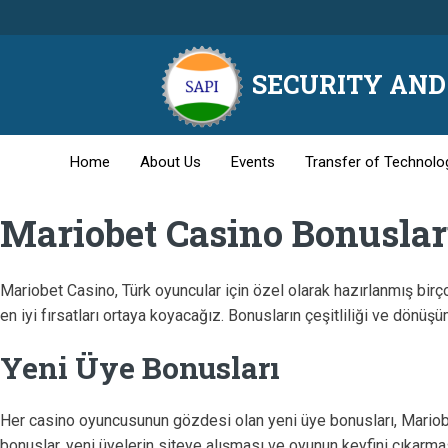
SECURITY AND 
Home
About Us
Events
Transfer of Technolo
Mariobet Casino Bonusları
Mariobet Casino, Türk oyuncular için özel olarak hazırlanmış birç
en iyi fırsatları ortaya koyacağız. Bonusların çeşitliliği ve dönüş
Yeni Üye Bonusları
Her casino oyuncusunun gözdesi olan yeni üye bonusları, Mariobet 
bonuslar, yeni üyelerin siteye alışması ve oyunun keyfini çıkarması