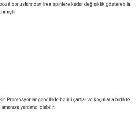
ozit bonuslarından free spinlere kadar değişiklik gösterebilir.
nmıştır.
. Promosyonlar genellikle belirli şartlar ve koşullarla birlikte
lamanıza yardımcı olabilir: