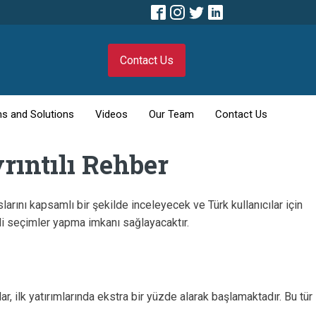
Contact Us
s and Solutions
Videos
Our Team
Contact Us
rıntılı Rehber
rını kapsamlı bir şekilde inceleyecek ve Türk kullanıcılar için
nçli seçimler yapma imkanı sağlayacaktır.
 ilk yatırımlarında ekstra bir yüzde alarak başlamaktadır. Bu tür