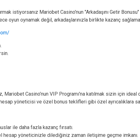
tırmak istiyorsanız Mariobet Casino'nun "Arkadaşını Getir Bonusu
dece oyun oynamak değil, arkadaşlarınızla birlikte kazanç sağla
.com/
.
rsin.
Mariobet Casino’nun VIP Programı'na katılmak sizin için ideal ola
hesap yöneticisi ve özel bonus teklifleri gibi özel ayrıcalıklara sa
slar ile daha fazla kazanç fırsatı.
isel hesap yöneticinizle dilediğiniz zaman iletişime geçme imkanı.