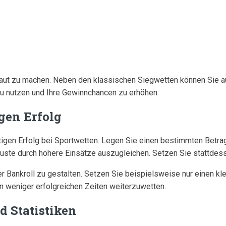
rtraut zu machen. Neben den klassischen Siegwetten können Sie
zu nutzen und Ihre Gewinnchancen zu erhöhen.
gen Erfolg
tigen Erfolg bei Sportwetten. Legen Sie einen bestimmten Betrag f
luste durch höhere Einsätze auszugleichen. Setzen Sie stattdesse
rer Bankroll zu gestalten. Setzen Sie beispielsweise nur einen k
in weniger erfolgreichen Zeiten weiterzuwetten.
 Statistiken