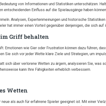
 Bedeutung von Informationen und Statistiken unterschätzen. Hal
en entscheidenden Einfluss auf die Spielausgänge haben können
ln. Analysen, Expertenmeinungen und historische Statistiken s
ieler hat immer einen Vorteil gegenüber denjenigen, die sich auf 
im Griff behalten
. Emotionen wie Gier oder Frustration können dazu führen, dass 
en Sie sich vor jeder Wette klare Ziele und Strategien, um impu
tatt sich über verlorene Wetten zu ärgern, analysieren Sie, was s
ehensweise kann Ihre Fähigkeiten erheblich verbessern.
hes Wetten
ür neue als auch für erfahrene Spieler geeignet ist. Mit einer 