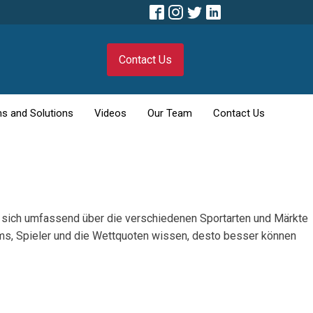
Contact Us
s and Solutions
Videos
Our Team
Contact Us
e sich umfassend über die verschiedenen Sportarten und Märkte
ms, Spieler und die Wettquoten wissen, desto besser können