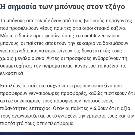
Η σημασία των μπόνους στον τζόγο
Τα μπόνους αποτελούν έναν από τους βασικούς παράγοντες
που προσελκύουν νέους παίκτες στα διαδικτυακά καζίνο.
Μέσω ειδικών προσφορών, όπως το gamblezen casino
μπόνους, οι παίκτες αποκτούν την ευκαιρία να δοκιμάσουν
νέα παιχνίδια και να επεκτείνουν τις δυνατότητές τους
χωρίς μεγάλο ρίσκο. Αυτές οι προσφορές ενθαρρύνουν τη
συμμετοχή και τον πειραματισμό, κάνοντάς τα καζίνο πιο
ελκυστικά.
Επιπλέον, οι παίκτες συχνά επιστρέφουν σε καζίνο που
προσφέρουν γενναιόδωρες προσφορές, καθώς πιστεύουν ότι
αυτές οι ευκαιρίες τους προσφέρουν περισσότερες
πιθανότητες επιτυχίας. Όταν οι παίκτες νιώθουν ότι η αξία
τους αναγνωρίζεται, αυτό ενισχύει την εμπειρία τους και την
πιστότητά τους στην πλατφόρμα.