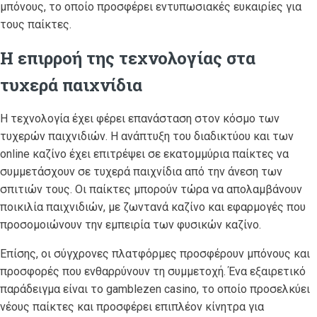
μπόνους, το οποίο προσφέρει εντυπωσιακές ευκαιρίες για
τους παίκτες.
Η επιρροή της τεχνολογίας στα
τυχερά παιχνίδια
Η τεχνολογία έχει φέρει επανάσταση στον κόσμο των
τυχερών παιχνιδιών. Η ανάπτυξη του διαδικτύου και των
online καζίνο έχει επιτρέψει σε εκατομμύρια παίκτες να
συμμετάσχουν σε τυχερά παιχνίδια από την άνεση των
σπιτιών τους. Οι παίκτες μπορούν τώρα να απολαμβάνουν
ποικιλία παιχνιδιών, με ζωντανά καζίνο και εφαρμογές που
προσομοιώνουν την εμπειρία των φυσικών καζίνο.
Επίσης, οι σύγχρονες πλατφόρμες προσφέρουν μπόνους και
προσφορές που ενθαρρύνουν τη συμμετοχή. Ένα εξαιρετικό
παράδειγμα είναι το gamblezen casino, το οποίο προσελκύει
νέους παίκτες και προσφέρει επιπλέον κίνητρα για