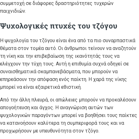
συμμετοχή σε διάφορες δραστηριότητες τυχερών
παιχνιδιών.
Ψυχολογικές πτυχές του τζόγου
Η ψυχολογία του τζόγου είναι ένα από τα πιο συναρπαστικά
θέματα στον τομέα αυτό. Οι άνθρωποι τείνουν να αναζητούν
τη νίκη και την επιβεβαίωση της ικανότητάς τους να
ελέγχουν την τύχη τους. Αυτή η επιθυμία συχνά οδηγεί σε
συναισθηματικά σκαμπανεβάσματα, που μπορούν να
επηρεάσουν την απόφαση ενός παίκτη. Η χαρά της νίκης
μπορεί να είναι εξαιρετικά εθιστική.
Από την άλλη πλευρά, οι απώλειες μπορούν να προκαλέσουν
απογοήτευση και άγχος. Η αναγνώριση αυτών των
ψυχολογικών παραγόντων μπορεί να βοηθήσει τους παίκτες
να κατανοήσουν καλύτερα τη συμπεριφορά τους και να
προχωρήσουν με υπευθυνότητα στον τζόγο.