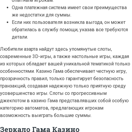
опытным игрокам.
Одна платежная система имеет свои преимущества
же недостатки для суммы.
Если них пользователя возникла выгода, он может
обратилась в службу помощи, указав все требуются
детали.
Любители азарта найдут здесь упомянутые слоты,
современные 3D-игры, а также настольные игры, каждая
из которых обладает вашей уникальной тематикой только
особенностями. Казино Гама обеспечивает честную игру,
прозрачность правил, только гарантирует безопасность
транзакций, создавая надежную только приятную среду
усовершенство игры. Слоты со прогрессивным
джекпотом в казино Гама представлявших собой особую
категорию автоматов, предлагающих игрокам
возможность выиграть большие суммы.
Зеркало Гама Казино