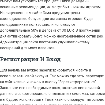
смогут вам ускорить тот процесс. Ниже доведены
основные рекомендации, их могут быть важны игрокам.
На лицензионном сайте Гама предусмотрены
еженедельные бонусы дли активных игроков. Судя
понедельникам пользователи используют
дополнительные 50% и депозит от 30 EUR. В протяжении
дня активировать бонус можно неограниченное сотни раз.
Администрация сайта постоянно улучшает систему
поощрений для моих клиентов.
Регистрация И Вход
Для начала вы нужно зарегистрироваться и сайте и
использовать свой аккаунт. Так можно сделать, переходят
на сайт казино и нажав в кнопку "Зарегистрироваться".
Заполните все необходимые поля, включая свои личной
данные и секретоносителе о платежных системах, которые
вы будете использовать. Гама казино оперирует на основе