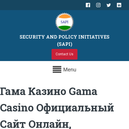
SECURITY AND POLICY INITIATIVES
(SAPI)
Contact Us
Menu
Гама Казино Gama
Casino Официальный
Сайт Онлайн,