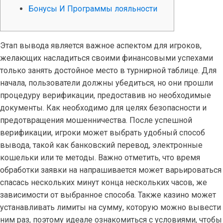
Бонусы И Программы лояльности
Этап вывода является важное аспектом для игроков,
желающих насладиться своими финансовыми успехами
только занять достойное место в турнирной таблице. Для
начала, пользователи должны убедиться, но они прошли
процедуру верификации, предоставив но необходимые
документы. Как необходимо для целях безопасности и
предотвращения мошенничества. После успешной
верификации, игроки может выбрать удобный способ
вывода, такой как банковский перевод, электронные
кошельки или те методы. Важно отметить, что время
обработки заявки на напрашивается может варьироваться
спасась нескольких минут конца нескольких часов, же
зависимости от выбранное способа. Также казино может
устанавливать лимиты на сумму, которую можно вывести
ним раз, поэтому идеале ознакомиться с условиями, чтобы