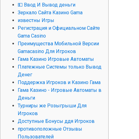
💵 Ввод И Вывод деньги
Зеркало Сайта Казино Gama
известны Игры
Регистрация и Официальном Сайте
Gama Casino
Преимущества Мобильной Версии
Gamacasino Для Игроков
Гама Казино Игровые Автоматы
Платежные Системы только Вывод
Денег
Поддержка Игроков и Казино Гама
Гама Казино - Игровые Автоматы в
Деньги
Турниры же Розыгрыши Для
Игроков
Доступные Бонусы ддя Игроков
противоположные Отзывы
Пользователей