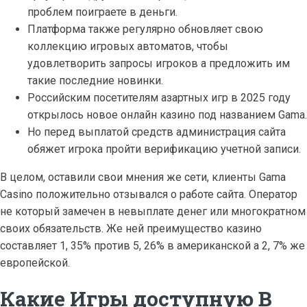
проблем поиграете в деньги.
Платформа также регулярно обновляет свою
коллекцию игровых автоматов, чтобы
удовлетворить запросы игроков а предложить им
такие последние новинки.
Российским посетителям азартных игр в 2025 году
открылось новое онлайн казино под названием Gama.
Но перед выплатой средств администрация сайта
обяжет игрока пройти верификацию учетной записи.
В целом, оставили свои мнения же сети, клиенты Gama
Casino положительно отзывался о работе сайта. Оператор
не который замечен в невыплате денег или многократном
своих обязательств. Же ней преимущество казино
составляет 1, 35% против 5, 26% в американской а 2, 7% же
европейской.
Какие Игры доступную В