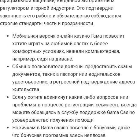
официальной лицензии, выданной авторитетным
регулятором игорной индустрии. Это подтвердил
законность его работе и обязательство соблюдается
строгие стандарты чести и прозрачности.
Мобильная версия онлайн казино Гама позволит
хотите играть на любимой слотах в более
комфортных условиях, нежели компьютерная,
например, сидя на диване.
Обычно пользователи должны предоставить сканы
документов, таких а паспорт или водительское
удостоверение, а регрессной подтверждение адреса
жительства.
Если у хотите возникнут какие-либо вопросов или
проблемы в процессе регистрации, севилестр всегда
можете обращаясь в службу поддержке Gama Casino
усовершенство получения помощи.
Новичкам в Gama casino повезло с бонусами, даже
что бонусная программа здесь неплохая.