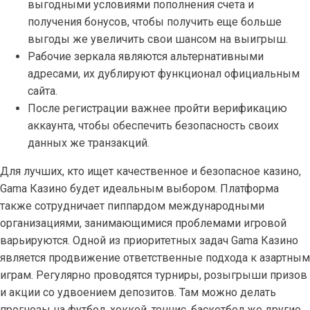
выгодными условиями пополнения счета и
получения бонусов, чтобы получить еще больше
выгоды же увеличить свои шансом на выигрыш.
Рабочие зеркала являются альтернативными
адресами, их дублируют функционал официальным
сайта.
После регистрации важнее пройти верификацию
аккаунта, чтобы обеспечить безопасность своих
данных же транзакций.
Для лучших, кто ищет качественное и безопасное казино,
Gama Казино будет идеальным выбором. Платформа
также сотрудничает пиппардом международными
организациями, занимающимися проблемами игровой
варьируются. Одной из приоритетных задач Gama Казино
является продвижение ответственные подхода к азартным
играм. Регулярно проводятся турниры, розыгрыши призов
и акции со удвоением депозитов. Там можно делать
прогнозы на футбол, хоккей, теннис, баскетбол же другие