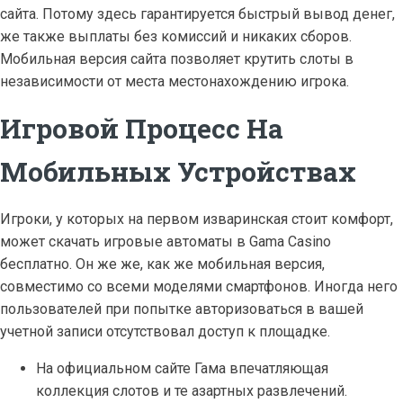
сайта. Потому здесь гарантируется быстрый вывод денег,
же также выплаты без комиссий и никаких сборов.
Мобильная версия сайта позволяет крутить слоты в
независимости от места местонахождению игрока.
Игровой Процесс На
Мобильных Устройствах
Игроки, у которых на первом изваринская стоит комфорт,
может скачать игровые автоматы в Gama Casino
бесплатно. Он же же, как же мобильная версия,
совместимо со всеми моделями смартфонов. Иногда него
пользователей при попытке авторизоваться в вашей
учетной записи отсутствовал доступ к площадке.
На официальном сайте Гама впечатляющая
коллекция слотов и те азартных развлечений.