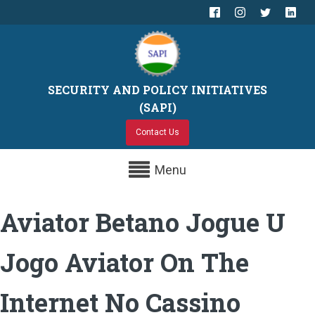
SECURITY AND POLICY INITIATIVES
(SAPI)
Contact Us
Menu
Aviator Betano Jogue U
Jogo Aviator On The
Internet No Cassino