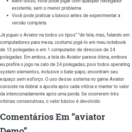
Além disso, você pode jogar com qualquer navegador
existente, sem o menor problema.
Você pode praticar u básico antes de experimentar a
versão completa.
Já joguei o Aviator na todos os tipos" "de tela, mas, falando em
computadores para mesa, costumo jogá-lo em meu notebook
de 13 polegadas e em 1 computador de direccion de 24
polegadas. Em ambos, a tela do Aviator parece ótima, embora
eu prefira o jogo na calo de 24 polegadas, pois todos operating
system elementos, inclusive o bate-papo, encontram seu
espaço sem esforço. O uso desse sistema no game Aviator
consiste na dobrar a aposta após cada vitória e manter to valor
da intencionadamente após uma perda. Se ocorrerem três
vitórias consecutivas, o valor básico é devolvido.
Comentários Em “aviator
Demo”