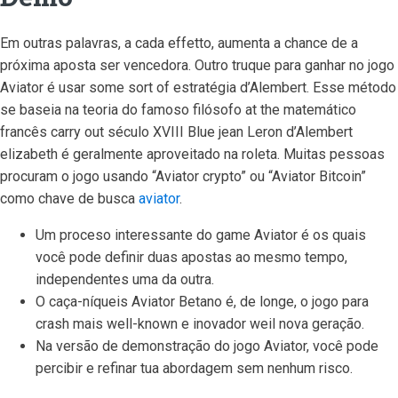
Em outras palavras, a cada effetto, aumenta a chance de a
próxima aposta ser vencedora. Outro truque para ganhar no jogo
Aviator é usar some sort of estratégia d’Alembert. Esse método
se baseia na teoria do famoso filósofo at the matemático
francês carry out século XVIII Blue jean Leron d’Alembert
elizabeth é geralmente aproveitado na roleta. Muitas pessoas
procuram o jogo usando “Aviator crypto” ou “Aviator Bitcoin”
como chave de busca
aviator
.
Um proceso interessante do game Aviator é os quais
você pode definir duas apostas ao mesmo tempo,
independentes uma da outra.
O caça-níqueis Aviator Betano é, de longe, o jogo para
crash mais well-known e inovador weil nova geração.
Na versão de demonstração do jogo Aviator, você pode
percibir e refinar tua abordagem sem nenhum risco.