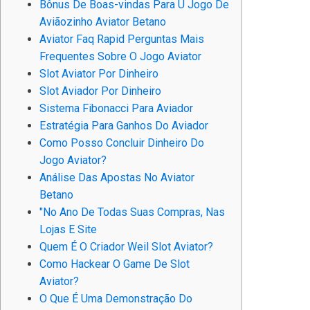
Bônus De Boas-vindas Para U Jogo De
Aviãozinho Aviator Betano
Aviator Faq Rapid Perguntas Mais
Frequentes Sobre O Jogo Aviator
Slot Aviator Por Dinheiro
Slot Aviador Por Dinheiro
Sistema Fibonacci Para Aviador
Estratégia Para Ganhos Do Aviador
Como Posso Concluir Dinheiro Do
Jogo Aviator?
Análise Das Apostas No Aviator
Betano
"No Ano De Todas Suas Compras, Nas
Lojas E Site
Quem É O Criador Weil Slot Aviator?
Como Hackear O Game De Slot
Aviator?
O Que É Uma Demonstração Do