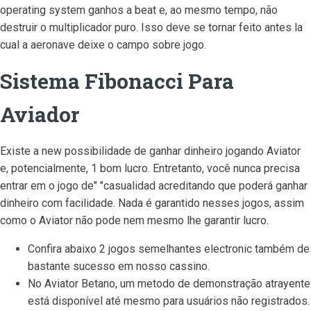
operating system ganhos a beat e, ao mesmo tempo, não
destruir o multiplicador puro. Isso deve se tornar feito antes la
cual a aeronave deixe o campo sobre jogo.
Sistema Fibonacci Para
Aviador
Existe a new possibilidade de ganhar dinheiro jogando Aviator
e, potencialmente, 1 bom lucro. Entretanto, você nunca precisa
entrar em o jogo de" "casualidad acreditando que poderá ganhar
dinheiro com facilidade. Nada é garantido nesses jogos, assim
como o Aviator não pode nem mesmo lhe garantir lucro.
Confira abaixo 2 jogos semelhantes electronic também de
bastante sucesso em nosso cassino.
No Aviator Betano, um metodo de demonstração atrayente
está disponível até mesmo para usuários não registrados.