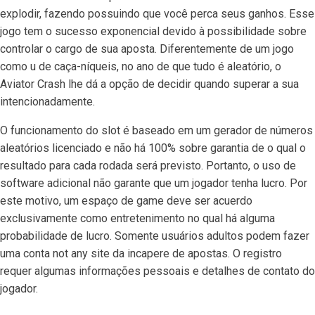
explodir, fazendo possuindo que você perca seus ganhos. Esse
jogo tem o sucesso exponencial devido à possibilidade sobre
controlar o cargo de sua aposta. Diferentemente de um jogo
como u de caça-níqueis, no ano de que tudo é aleatório, o
Aviator Crash lhe dá a opção de decidir quando superar a sua
intencionadamente.
O funcionamento do slot é baseado em um gerador de números
aleatórios licenciado e não há 100% sobre garantia de o qual o
resultado para cada rodada será previsto. Portanto, o uso de
software adicional não garante que um jogador tenha lucro. Por
este motivo, um espaço de game deve ser acuerdo
exclusivamente como entretenimento no qual há alguma
probabilidade de lucro. Somente usuários adultos podem fazer
uma conta not any site da incapere de apostas. O registro
requer algumas informações pessoais e detalhes de contato do
jogador.