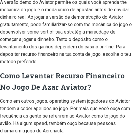
A versão demo do Aviator permite os quais você aprenda the
mecânica do jogo e o moda único de apostas antes de envidar
dinheiro real. Ao jogar a versão de demonstração do Aviator
gratuitamente, pode familiarizar-se com the mecânica do jogo e
desenvolver some sort of sua estratégia maraudage de
começar a jogar a dinheiro. Tanto o depósito como o
levantamento dos ganhos dependem do casino on-line. Para
depositar recurso financeiro na tua conta de jogo, escolhe o teu
método preferido.
Como Levantar Recurso Financeiro
No Jogo De Azar Aviator?
Como em outros jogos, operating system jogadores do Aviator
tendem a ceder apelidos ao jogo. Por mais que você ouça com
frequência as gente se referirem ao Aviator como to jogo do
avião. Há algum speed, também ouço because pessoas
chamarem u jogo de Aeronauta.