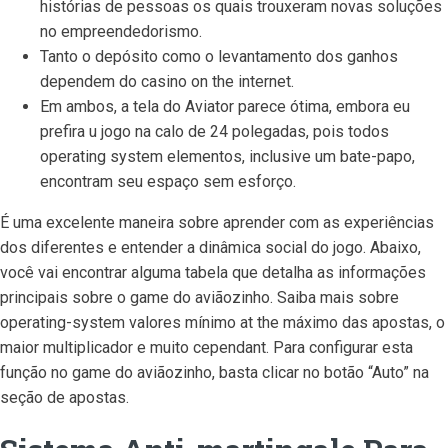
histórias de pessoas os quais trouxeram novas soluções
no empreendedorismo.
Tanto o depósito como o levantamento dos ganhos
dependem do casino on the internet.
Em ambos, a tela do Aviator parece ótima, embora eu
prefira u jogo na calo de 24 polegadas, pois todos
operating system elementos, inclusive um bate-papo,
encontram seu espaço sem esforço.
É uma excelente maneira sobre aprender com as experiências
dos diferentes e entender a dinâmica social do jogo. Abaixo,
você vai encontrar alguma tabela que detalha as informações
principais sobre o game do aviãozinho. Saiba mais sobre
operating-system valores mínimo at the máximo das apostas, o
maior multiplicador e muito cependant. Para configurar esta
função no game do aviãozinho, basta clicar no botão “Auto” na
seção de apostas.