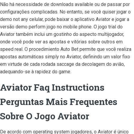
Não há necessidade de downloads available ou de passar por
configurações complicadas. No entanto, se você quiser jogar o
demo not any celular, pode baixar o aplicativo Aviator e jogar a
versão demo perform jogo no mobile phone. O jogo trial do
Aviator também inclui um gostinho do aspecto multijogador,
onde você pode ver as apostas e vitórias sobre outros em
speed real. O procedimiento Auto Bet permite que você realiza
apostas automáticas simply no Aviator, definindo um valor fixo
em virtude de cada rodada saccage da decolagem do avião,
adequando-se à rapidez do game.
Aviator Faq Instructions
Perguntas Mais Frequentes
Sobre O Jogo Aviator
De acordo com operating system jogadores, o Aviator é único