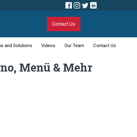
Contact Us
s and Solutions
Videos
Our Team
Contact Us
sino, Menü & Mehr