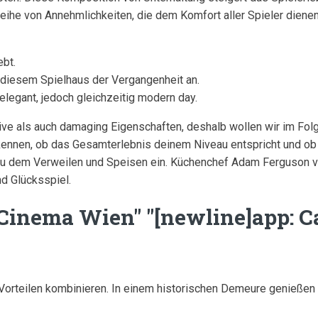
eihe von Annehmlichkeiten, die dem Komfort aller Spieler diene
ebt.
diesem Spielhaus der Vergangenheit an.
legant, jedoch gleichzeitig modern day.
ve als auch damaging Eigenschaften, deshalb wollen wir im Folg
kennen, ob das Gesamterlebnis deinem Niveau entspricht und ob 
r zu dem Verweilen und Speisen ein. Küchenchef Adam Ferguson v
d Glücksspiel.
Cinema Wien" "[newline]app: C
t Vorteilen kombinieren. In einem historischen Demeure genießen