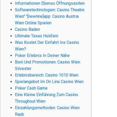
Informationen Ebenso Öffnungszeiten
Softwaretechnologien: Casino Theatre
Wien" "[newline]app: Casino Austria
Wien Online Spielen
Casino Baden
Ultimate Texas Hold'em
Was Kostet Der Einfahrt Ins Casino
Wien?
Poker Erlebnis In Deiner Nähe
Boni Und Promotionen: Casino Wien
Silvester
Erlebnisbereich: Casino 1010 Wien
Spielangebot Im On Line Casino Wien
Poker Cash Game
Eine Kleine Einführung Zum Casino
Throughout Wien
Einzahlungsmethoden: Casino Wien
Raub