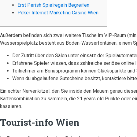
Erst Perish Spielregeln Begreifen
Poker Internet Marketing Casino Wien
Außerdem befinden sich zwei weitere Tische im VIP-Raum (min. E
Wasserspielplatz besteht aus Boden-Wasserfontänen, einem Spr
Der Zutritt über den Sälen unter einsatz der Spielautomaten
Erfahrene Spieler wissen, dass zahlreiche seriöse online 
Teilnehmer am Bonusprogramm können Glückspunkte und 
Wenn du abgelaufene Gutscheine besitzt, kontaktiere bitte
Ein echter Nervenkitzel, den Sie inside den Mauern genau dieser
Kartenkombination zu sammeln, die 21 years old Punkte oder e
kassieren.
Tourist-info Wien