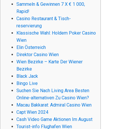
Sammeln & Gewinnen 7 X € 1 000,
Rapid!
Casino Restaurant & Tisch-
reservierung
Klassische Wahl: Holdem Poker Casino
Wien
Elin Österreich
Direktor Casino Wien
Wien Bezirke – Karte Der Wiener
Bezirke
Black Jack
Bingo Live
Suchen Sie Nach Living Area Besten
Online-alternativen Zu Casino Wien?
Macau Bakkarat: Admiral Casino Wien
Capt Wien 2024
Cash Video Game Aktionen Im August
Tourist-info Flughafen Wien