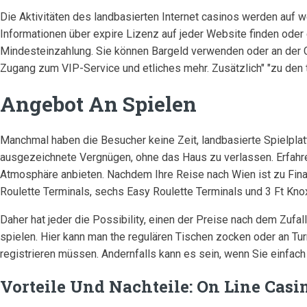
Die Aktivitäten des landbasierten Internet casinos werden auf 
Informationen über expire Lizenz auf jeder Website finden oder
Mindesteinzahlung. Sie können Bargeld verwenden oder an der C
Zugang zum VIP-Service und etliches mehr. Zusätzlich" "zu den 
Angebot An Spielen
Manchmal haben die Besucher keine Zeit, landbasierte Spielpl
ausgezeichnete Vergnügen, ohne das Haus zu verlassen. Erfahre
Atmosphäre anbieten. Nachdem Ihre Reise nach Wien ist zu Finale
Roulette Terminals, sechs Easy Roulette Terminals und 3 Ft Kn
Daher hat jeder die Possibility, einen der Preise nach dem Zufa
spielen. Hier kann man the regulären Tischen zocken oder an Tur
registrieren müssen. Andernfalls kann es sein, wenn Sie einfac
Vorteile Und Nachteile: On Line Ca