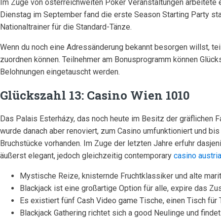
Im Zuge von österreichweiten Poker Veranstaltungen arbeitete 
Dienstag im September fand die erste Season Starting Party sta
Nationaltrainer für die Standard-Tänze.
Wenn du noch eine Adressänderung bekannt besorgen willst, tei
zuordnen können. Teilnehmer am Bonusprogramm können Glücks
Belohnungen eingetauscht werden.
Glückszahl 13: Casino Wien 1010
Das Palais Esterházy, das noch heute im Besitz der gräflichen F
wurde danach aber renoviert, zum Casino umfunktioniert und bi
Bruchstücke vorhanden. Im Zuge der letzten Jahre erfuhr dasjen
äußerst elegant, jedoch gleichzeitig contemporary
casino austri
Mystische Reize, knisternde Fruchtklassiker und alte mar
Blackjack ist eine großartige Option für alle, expire das 
Es existiert fünf Cash Video game Tische, einen Tisch für
Blackjack Gathering richtet sich a good Neulinge und find