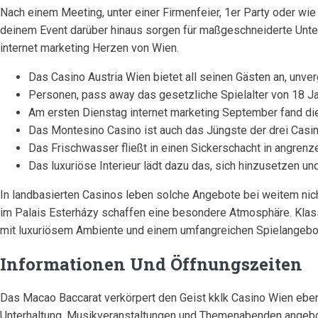
Nach einem Meeting, unter einer Firmenfeier, 1er Party oder wi
deinem Event darüber hinaus sorgen für maßgeschneiderte Unterh
internet marketing Herzen von Wien.
Das Casino Austria Wien bietet all seinen Gästen an, unve
Personen, pass away das gesetzliche Spielalter von 18 Ja
Am ersten Dienstag internet marketing September fand die
Das Montesino Casino ist auch das Jüngste der drei Casi
Das Frischwasser fließt in einen Sickerschacht in angren
Das luxuriöse Interieur lädt dazu das, sich hinzusetzen und
In landbasierten Casinos leben solche Angebote bei weitem nic
im Palais Esterházy schaffen eine besondere Atmosphäre. Klas
mit luxuriösem Ambiente und einem umfangreichen Spielangebot.
Informationen Und Öffnungszeiten
Das Macao Baccarat verkörpert den Geist kklk Casino Wien eben
Unterhaltung, Musikveranstaltungen und Themenabenden angebot