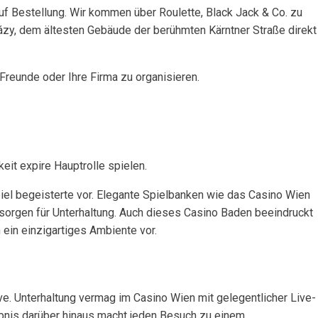
uf Bestellung. Wir kommen über Roulette, Black Jack & Co. zu
ázy, dem ältesten Gebäude der berühmten Kärntner Straße direkt
Freunde oder Ihre Firma zu organisieren.
keit expire Hauptrolle spielen.
el begeisterte vor. Elegante Spielbanken wie das Casino Wien
orgen für Unterhaltung. Auch dieses Casino Baden beeindruckt
ein einzigartiges Ambiente vor.
e. Unterhaltung vermag im Casino Wien mit gelegentlicher Live-
bnis darüber hinaus macht jeden Besuch zu einem