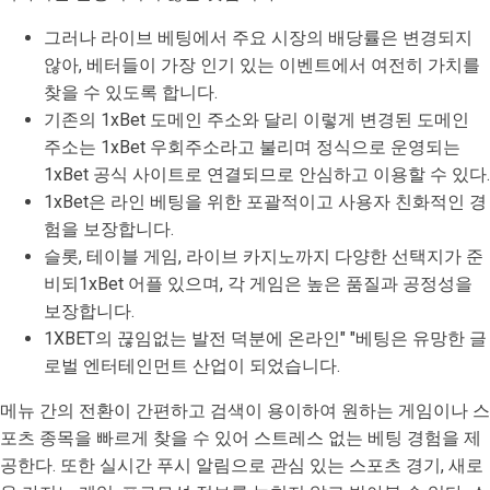
그러나 라이브 베팅에서 주요 시장의 배당률은 변경되지
않아, 베터들이 가장 인기 있는 이벤트에서 여전히 가치를
찾을 수 있도록 합니다.
기존의 1xBet 도메인 주소와 달리 이렇게 변경된 도메인
주소는 1xBet 우회주소라고 불리며 정식으로 운영되는
1xBet 공식 사이트로 연결되므로 안심하고 이용할 수 있다.
1xBet은 라인 베팅을 위한 포괄적이고 사용자 친화적인 경
험을 보장합니다.
슬롯, 테이블 게임, 라이브 카지노까지 다양한 선택지가 준
비되1xBet 어플 있으며, 각 게임은 높은 품질과 공정성을
보장합니다.
1XBET의 끊임없는 발전 덕분에 온라인" "베팅은 유망한 글
로벌 엔터테인먼트 산업이 되었습니다.
메뉴 간의 전환이 간편하고 검색이 용이하여 원하는 게임이나 스
포츠 종목을 빠르게 찾을 수 있어 스트레스 없는 베팅 경험을 제
공한다. 또한 실시간 푸시 알림으로 관심 있는 스포츠 경기, 새로