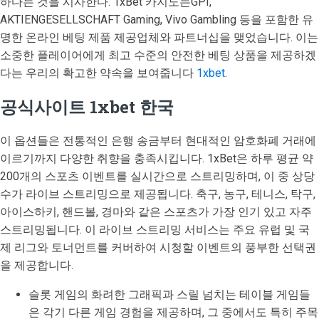
하다는 것을 시사한다. 1xBet 카지노는GPI,
AKTIENGESELLSCHAFT Gaming, Vivo Gambling 등을 포함한 유
명한 온라인 베팅 제품 제공업체와 파트너십을 맺었습니다. 이는
소중한 플레이어에게 최고 수준의 안전한 베팅 상품을 제공하겠
다는 우리의 확고한 약속을 보여줍니다
1xbet
.
공식사이트 1xbet 한국
이 옵션들은 전통적인 은행 송금부터 현대적인 암호화폐 거래에
이르기까지 다양한 취향을 충족시킵니다. 1xBet은 하루 평균 약
200개의 스포츠 이벤트를 실시간으로 스트리밍하며, 이 중 상당
수가 라이브 스트리밍으로 제공됩니다. 축구, 농구, 테니스, 탁구,
아이스하키, 핸드볼, 경마와 같은 스포츠가 가장 인기 있고 자주
스트리밍됩니다. 이 라이브 스트리밍 서비스는 주요 유럽 및 국
제 리그와 토너먼트를 커버하여 시청할 이벤트의 풍부한 선택권
을 제공합니다.
슬롯 게임의 화려한 그래픽과 스릴 넘치는 테이블 게임들
은 각기 다른 게임 경험을 제공하며, 그 중에서도 특히 주목