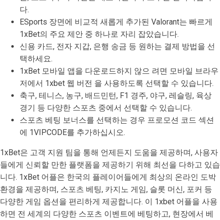
다.
ESports 장면에 비교적 새롭게 추가된 Valorant는 빠르게
1xBet의 주요 제안 중 하나로 자리 잡았습니다.
신용 카드, 전자 지갑, 은행 송금 등 원하는 결제 방법을 선
택하세요.
1xBet 모바일 앱을 다운로드하지 않으 려면 모바일 브라우
저에서 1xbet 웹 버전 을 사용하도록 선택할 수 있습니다.
축구, 테니스, 농구, 배드민턴, F1 경주, 야구, 레슬링, 육상
경기 등 다양한 스포츠 중에서 선택할 수 있습니다.
스포츠 베팅 보너스를 선택하는 경우 프로모션 코드 섹션
에 1VIPCODE를 추가하십시오.
1xBet은 고객 지원 팀을 통해 언제든지 도움을 제공하며, 사용자
들에게 신뢰할 만한 플랫폼을 제공하기 위해 최선을 다하고 있습
니다. 1xBet 어플은 한국의 플레이어들에게 최상의 온라인 도박
환경을 제공하며, 스포츠 베팅, 카지노 게임, 슬롯 머신, 포커 등
다양한 게임 옵션을 편리하게 제공합니다. 이 1xbet 어플을 사용
하면 전 세계의 다양한 스포츠 이벤트에 베팅하고, 현장에서 베