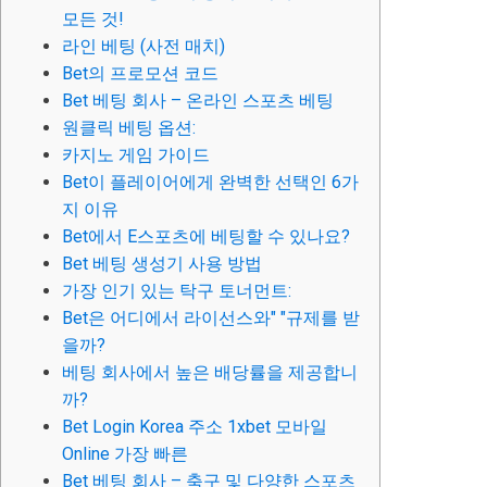
모든 것!
라인 베팅 (사전 매치)
Bet의 프로모션 코드
Bet 베팅 회사 – 온라인 스포츠 베팅
원클릭 베팅 옵션:
카지노 게임 가이드
Bet이 플레이어에게 완벽한 선택인 6가
지 이유
Bet에서 E스포츠에 베팅할 수 있나요?
Bet 베팅 생성기 사용 방법
가장 인기 있는 탁구 토너먼트:
Bet은 어디에서 라이선스와" "규제를 받
을까?
베팅 회사에서 높은 배당률을 제공합니
까?
Bet Login Korea 주소 1xbet 모바일
Online 가장 빠른
Bet 베팅 회사 – 축구 및 다양한 스포츠