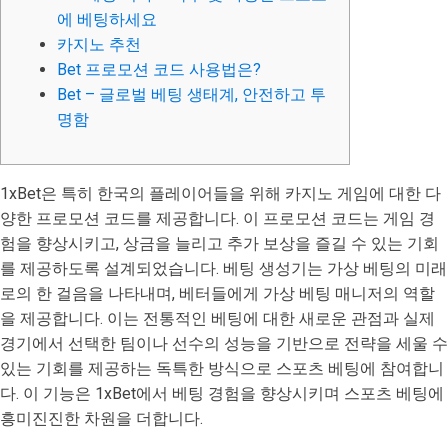
에 베팅하세요
카지노 추천
Bet 프로모션 코드 사용법은?
Bet – 글로벌 베팅 생태계, 안전하고 투
명함
1xBet은 특히 한국의 플레이어들을 위해 카지노 게임에 대한 다
양한 프로모션 코드를 제공합니다. 이 프로모션 코드는 게임 경
험을 향상시키고, 상금을 늘리고 추가 보상을 즐길 수 있는 기회
를 제공하도록 설계되었습니다. 베팅 생성기는 가상 베팅의 미래
로의 한 걸음을 나타내며, 베터들에게 가상 베팅 매니저의 역할
을 제공합니다. 이는 전통적인 베팅에 대한 새로운 관점과 실제
경기에서 선택한 팀이나 선수의 성능을 기반으로 전략을 세울 수
있는 기회를 제공하는 독특한 방식으로 스포츠 베팅에 참여합니
다. 이 기능은 1xBet에서 베팅 경험을 향상시키며 스포츠 베팅에
흥미진진한 차원을 더합니다.