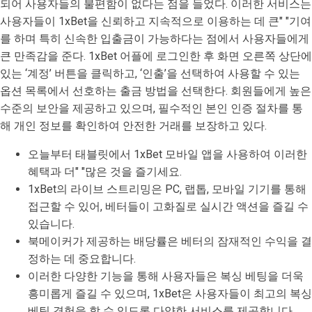
되어 사용자들의 불편함이 없다는 점을 들었다. 이러한 서비스는
사용자들이 1xBet을 신뢰하고 지속적으로 이용하는 데 큰" "기여
를 하며 특히 신속한 입출금이 가능하다는 점에서 사용자들에게
큰 만족감을 준다. 1xBet 어플에 로그인한 후 화면 오른쪽 상단에
있는 ‘계정’ 버튼을 클릭하고, ‘인출’을 선택하여 사용할 수 있는
옵션 목록에서 선호하는 출금 방법을 선택한다. 회원들에게 높은
수준의 보안을 제공하고 있으며, 필수적인 본인 인증 절차를 통
해 개인 정보를 확인하여 안전한 거래를 보장하고 있다.
오늘부터 태블릿에서 1xBet 모바일 앱을 사용하여 이러한
혜택과 더" "많은 것을 즐기세요.
1xBet의 라이브 스트리밍은 PC, 랩톱, 모바일 기기를 통해
접근할 수 있어, 베터들이 고화질로 실시간 액션을 즐길 수
있습니다.
북메이커가 제공하는 배당률은 베터의 잠재적인 수익을 결
정하는 데 중요합니다.
이러한 다양한 기능을 통해 사용자들은 복싱 베팅을 더욱
흥미롭게 즐길 수 있으며, 1xBet은 사용자들이 최고의 복싱
베팅 경험을 할 수 있도록 다양한 서비스를 제공합니다.