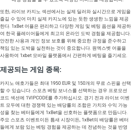
또한, 라이브 카지노 섹션에서는 실제 딜러와 실시간으로 게임을
즐길 수 있어 마치 실제 카지노에 있는 듯한 생생한 느낌을 제공
한다. 1xBet 어플은 편리하고 다양한 게임 및 베팅 옵션을 제공하
여 한국 플레이어들에게 최고의 온라인 도박 경험을 제공합니다.
안전한 사용과 개인 정보 보호를 위해 중요한 규정을 준수하고
책임 있는 도박을 실천하는 것이 중요합니다. 원엑스벳 어플을
사용하여 1xbet 모바일 플랫폼에서 간편하게 베팅을 즐기세요.
제공되는 게임 종목:
카지노 애호가들은 최대 1950 EUR 및 150개의 무료 스핀을 선택
할 수 있습니다. 스포츠 베팅 보너스를 선택하는 경우 프로모션
코드 섹션에 1VIPCODE를 추가하십시오. 경기 전과 라이브 이벤
트 모두에 대한 경쟁력 있는 배당률의 조합은 가치와 수익 가능
성을 찾는 베터들에게 1xBet을 선호하는 플랫폼으로 만듭니다.
주요 스포츠 이벤트이든 틈새 시장이든, 1xBet의 배당률은 베터
들에게 보람 있는 베팅 경험을 제공하는 데 전념하는 것을 반영