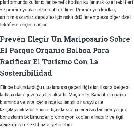
platformunda kullanıcılar, benefit kodları kullanarak özel teklifleri
ve promosyonları etkinleştirebilirler. Promosyon kodları,
artırılmış oranlar, depozito için nakit ödüller empieza diğer özel
tekliflere erişim sağlar.
Prevén Elegir Un Mariposario Sobre
El Parque Organic Balboa Para
Ratificar El Turismo Con La
Sostenibilidad
Elinde bulundurduğu uluslararası geçerliliği olan lisans belgesi
kullanıcılara güven aşılamaktadır. Müşteriler Basaribet casino
kısmında ve site içerisinde kullanışlı bir arayüz ile
karşılaşmaktadır. Bunun dışında sitenin ana sayfasında yer joe
bonuslarım bölümünden promosyon kodları alınabilir ve ilgili
alana girilerek aktif hale getirilebilir.