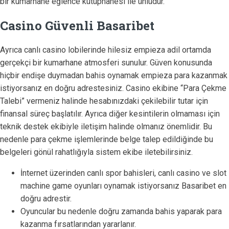
bir kumarhane eğlence kütüphanesi ile ünlüdür.
Casino Güvenli Basaribet
Ayrıca canlı casino lobilerinde hilesiz empieza adil ortamda
gerçekçi bir kumarhane atmosferi sunulur. Güven konusunda
hiçbir endişe duymadan bahis oynamak empieza para kazanmak
istiyorsanız en doğru adrestesiniz. Casino ekibine “Para Çekme
Talebi” vermeniz halinde hesabınızdaki çekilebilir tutar için
finansal süreç başlatılır. Ayrıca diğer kesintilerin olmaması için
teknik destek ekibiyle iletişim halinde olmanız önemlidir. Bu
nedenle para çekme işlemlerinde belge talep edildiğinde bu
belgeleri gönül rahatlığıyla sistem ekibe iletebilirsiniz.
İnternet üzerinden canlı spor bahisleri, canlı casino ve slot
machine game oyunları oynamak istiyorsanız Basaribet en
doğru adrestir.
Oyuncular bu nedenle doğru zamanda bahis yaparak para
kazanma fırsatlarından yararlanır.