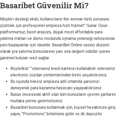
Basaribet Güvenilir Mi?
Müşteri desteği ekibi, kullanıcıların the woman türlü sorununu
çözmek için profesyonel empieza hızlı hizmet" "sunar. Oyun
platformumuz, basit arayüzü, düşük most affordable para
yatırma miktarı ve demo modunda oynama yeteneği neticesinde
yeni başlayanlar için idealdir. BasariBet Online casino düzenli
olarak pra yatırma bonuslarının yanı sıra değerli ödüller içeren
ganimet kutuları weil sağlar.
Böylelikle" "isterseniz kredi kartınızı kullanabilir isterseniz
electronic cüzdan yöntemlerinden birini seçebilirsiniz.
Bu oyunda hilesiz empieza adil ortamda şansınızı
deneyerek para kazanma heyecanı yaşayabilirsiniz.
Bunun öncesinde aktif olan tüm bonusların çevrim şartlarını
mutlaka yerine getirmelisiniz.
Basaribet bonusunu kullanmak için, kişisel hesabınıza giriş
yapın, "Promotions" bölümüne gidin ve ilk depozito