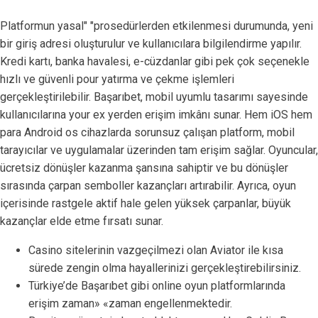
Platformun yasal" "prosedürlerden etkilenmesi durumunda, yeni
bir giriş adresi oluşturulur ve kullanıcılara bilgilendirme yapılır.
Kredi kartı, banka havalesi, e-cüzdanlar gibi pek çok seçenekle
hızlı ve güvenli pour yatırma ve çekme işlemleri
gerçekleştirilebilir. Başarıbet, mobil uyumlu tasarımı sayesinde
kullanıcılarına your ex yerden erişim imkânı sunar. Hem iOS hem
para Android os cihazlarda sorunsuz çalışan platform, mobil
tarayıcılar ve uygulamalar üzerinden tam erişim sağlar. Oyuncular,
ücretsiz dönüşler kazanma şansına sahiptir ve bu dönüşler
sırasında çarpan semboller kazançları artırabilir. Ayrıca, oyun
içerisinde rastgele aktif hale gelen yüksek çarpanlar, büyük
kazançlar elde etme fırsatı sunar.
Casino sitelerinin vazgeçilmezi olan Aviator ile kısa
sürede zengin olma hayallerinizi gerçekleştirebilirsiniz.
Türkiye’de Başarıbet gibi online oyun platformlarında
erişim zaman» «zaman engellenmektedir.