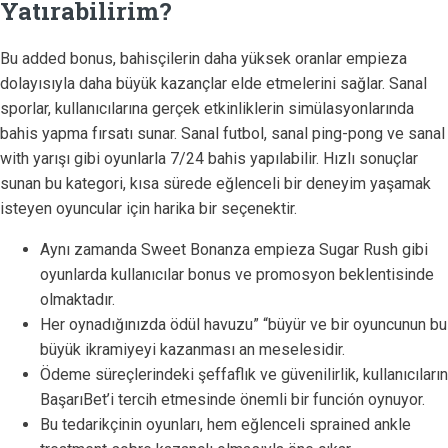
Yatırabilirim?
Bu added bonus, bahisçilerin daha yüksek oranlar empieza
dolayısıyla daha büyük kazançlar elde etmelerini sağlar. Sanal
sporlar, kullanıcılarına gerçek etkinliklerin simülasyonlarında
bahis yapma fırsatı sunar. Sanal futbol, sanal ping-pong ve sanal
with yarışı gibi oyunlarla 7/24 bahis yapılabilir. Hızlı sonuçlar
sunan bu kategori, kısa sürede eğlenceli bir deneyim yaşamak
isteyen oyuncular için harika bir seçenektir.
Aynı zamanda Sweet Bonanza empieza Sugar Rush gibi
oyunlarda kullanıcılar bonus ve promosyon beklentisinde
olmaktadır.
Her oynadığınızda ödül havuzu” “büyür ve bir oyuncunun bu
büyük ikramiyeyi kazanması an meselesidir.
Ödeme süreçlerindeki şeffaflık ve güvenilirlik, kullanıcıların
BaşarıBet’i tercih etmesinde önemli bir función oynuyor.
Bu tedarikçinin oyunları, hem eğlenceli sprained ankle