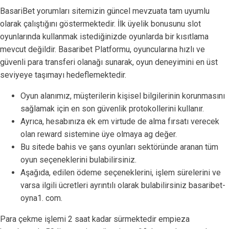
BasariBet yorumları sitemizin güncel mevzuata tam uyumlu
olarak çalıştığını göstermektedir. İlk üyelik bonusunu slot
oyunlarında kullanmak istediğinizde oyunlarda bir kısıtlama
mevcut değildir. Basaribet Platformu, oyuncularına hızlı ve
güvenli para transferi olanağı sunarak, oyun deneyimini en üst
seviyeye taşımayı hedeflemektedir.
Oyun alanımız, müşterilerin kişisel bilgilerinin korunmasını
sağlamak için en son güvenlik protokollerini kullanır.
Ayrıca, hesabınıza ek em virtude de alma fırsatı verecek
olan reward sistemine üye olmaya ag değer.
Bu sitede bahis ve şans oyunları sektöründe aranan tüm
oyun seçeneklerini bulabilirsiniz.
Aşağıda, edilen ödeme seçeneklerini, işlem sürelerini ve
varsa ilgili ücretleri ayrıntılı olarak bulabilirsiniz basaribet-
oyna1. com.
Para çekme işlemi 2 saat kadar sürmektedir empieza