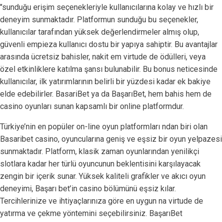
"sunduğu erişim seçenekleriyle kullanıcılarına kolay ve hızlı bir
deneyim sunmaktadır. Platformun sunduğu bu seçenekler,
kullanıcılar tarafından yüksek değerlendirmeler almış olup,
güvenli empieza kullanıcı dostu bir yapıya sahiptir. Bu avantajlar
arasında ücretsiz bahisler, nakit em virtude de ödülleri, veya
özel etkinliklere katılma şansı bulunabilir. Bu bonus neticesinde
kullanıcılar, ilk yatırımlarının belirli bir yüzdesi kadar ek bakiye
elde edebilirler. BasariBet ya da BaşarıBet, hem bahis hem de
casino oyunları sunan kapsamlı bir online platformdur.
Türkiye’nin en popüler on-line oyun platformları ndan biri olan
Basaribet casino, oyuncularına geniş ve eşsiz bir oyun yelpazesi
sunmaktadır. Platform, klasik zaman oyunlarından yenilikçi
slotlara kadar her türlü oyuncunun beklentisini karşılayacak
zengin bir içerik sunar. Yüksek kaliteli grafikler ve akıcı oyun
deneyimi, Başarı bet’in casino bölümünü eşsiz kılar.
Tercihlerinize ve ihtiyaçlarınıza göre en uygun na virtude de
yatırma ve çekme yöntemini seçebilirsiniz. BaşarıBet