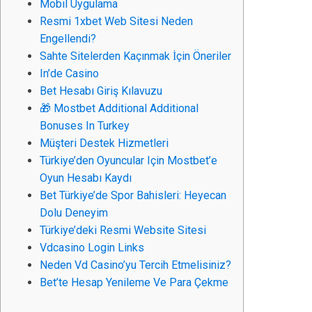
Mobil Uygulama
Resmi 1xbet Web Sitesi Neden
Engellendi?
Sahte Sitelerden Kaçınmak İçin Öneriler
In’de Casino
Bet Hesabı Giriş Kılavuzu
🎁 Mostbet Additional Additional
Bonuses In Turkey
Müşteri Destek Hizmetleri
Türkiye’den Oyuncular Için Mostbet’e
Oyun Hesabı Kaydı
Bet Türkiye’de Spor Bahisleri: Heyecan
Dolu Deneyim
Türkiye’deki Resmi Website Sitesi
Vdcasino Login Links
Neden Vd Casino’yu Tercih Etmelisiniz?
Bet’te Hesap Yenileme Ve Para Çekme