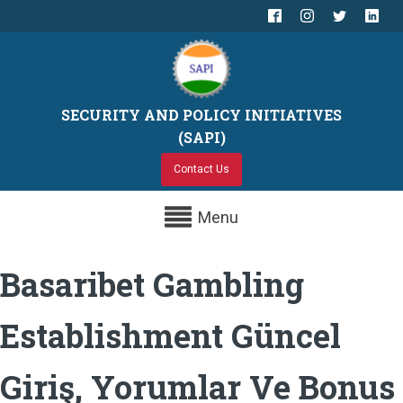
SECURITY AND POLICY INITIATIVES
(SAPI)
Contact Us
Menu
Basaribet Gambling
Establishment Güncel
Giriş, Yorumlar Ve Bonus