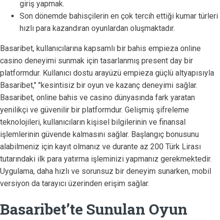
giriş yapmak.
Son dönemde bahisçilerin en çok tercih ettiği kumar türleri
hızlı para kazandıran oyunlardan oluşmaktadır.
Basaribet, kullanıcılarına kapsamlı bir bahis empieza online
casino deneyimi sunmak için tasarlanmış present day bir
platformdur. Kullanıcı dostu arayüzü empieza güçlü altyapısıyla
Basaribet," "kesintisiz bir oyun ve kazanç deneyimi sağlar.
Basaribet, online bahis ve casino dünyasında fark yaratan
yenilikçi ve güvenilir bir platformdur. Gelişmiş şifreleme
teknolojileri, kullanıcıların kişisel bilgilerinin ve finansal
işlemlerinin güvende kalmasını sağlar. Başlangıç ​​bonusunu
alabilmeniz için kayıt olmanız ve durante az 200 Türk Lirası
tutarındaki ilk para yatırma işleminizi yapmanız gerekmektedir.
Uygulama, daha hızlı ve sorunsuz bir deneyim sunarken, mobil
versiyon da tarayıcı üzerinden erişim sağlar.
Basaribet’te Sunulan Oyun