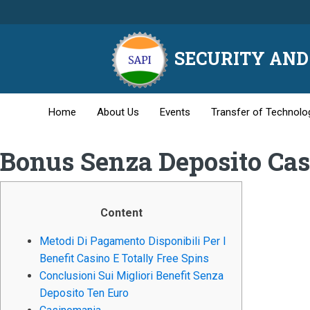
SECURITY AND 
Home
About Us
Events
Transfer of Technolo
Bonus Senza Deposito Ca
Content
Metodi Di Pagamento Disponibili Per I
Benefit Casino E Totally Free Spins
Conclusioni Sui Migliori Benefit Senza
Deposito Ten Euro