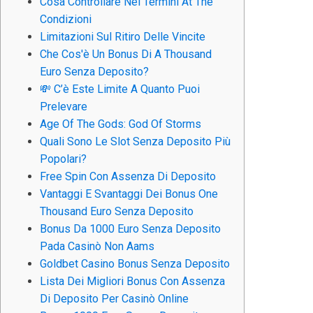
Cosa Controllare Nei Termini At The
Condizioni
Limitazioni Sul Ritiro Delle Vincite
Che Cos'è Un Bonus Di A Thousand
Euro Senza Deposito?
💸 C’è Este Limite A Quanto Puoi
Prelevare
Age Of The Gods: God Of Storms
Quali Sono Le Slot Senza Deposito Più
Popolari?
Free Spin Con Assenza Di Deposito
Vantaggi E Svantaggi Dei Bonus One
Thousand Euro Senza Deposito
Bonus Da 1000 Euro Senza Deposito
Pada Casinò Non Aams
Goldbet Casino Bonus Senza Deposito
Lista Dei Migliori Bonus Con Assenza
Di Deposito Per Casinò Online