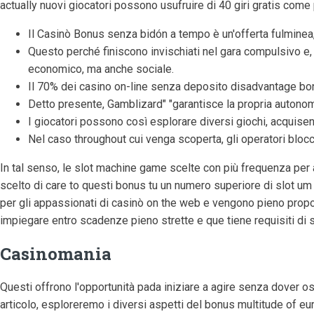
actually nuovi giocatori possono usufruire di 40 giri gratis come 
Il Casinò Bonus senza bidón a tempo è un'offerta fulminea,
Questo perché finiscono invischiati nel gara compulsivo e, 
economico, ma anche sociale.
Il 70% dei casino on-line senza deposito disadvantage bo
Detto presente, Gamblizard" "garantisce la propria autonomi
I giocatori possono così esplorare diversi giochi, acquisen
Nel caso throughout cui venga scoperta, gli operatori bloc
In tal senso, le slot machine game scelte con più frequenza per a
scelto di care to questi bonus tu un numero superiore di slot um
per gli appassionati di casinò on the web e vengono pieno proposti
impiegare entro scadenze pieno strette e que tiene requisiti di
Casinomania
Questi offrono l'opportunità pada iniziare a agire senza dover os
articolo, esploreremo i diversi aspetti del bonus multitude of e