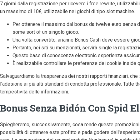
7 giorni dalla registrazione per ricevere i free rewrite, utilizzab
un massimo di 10€, utilizzabile nei giochi di tipo slot machine.
Per ottenere il massimo dal bonus da twelve euro senza de
some sort of un singolo gioco.
Una volta convertito, arianne Bonus Cash deve essere gioca
Pertanto, nei siti su menzionati, servirà single la registra
Questo base di conoscenza electronic esperienza assicura c
È realizzabile controllare le preferenze dei cookie inside 
Salvaguardiamo la trasparenza dei nostri rapporti finanziari, che 
l'adesione ai più alti standard di condotta professionale. Tutte 
tempestività delle informazioni.
Bonus Senza Bidón Con Spid El
Spiegheremo, successivamente, cosa rende queste promozioni più
possibilità di ottenere este profitto e pada godere dell'esperie