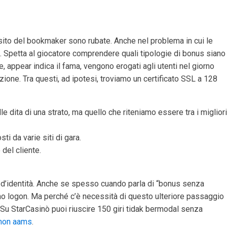
l sito del bookmaker sono rubate. Anche nel problema in cui le
ti. Spetta al giocatore comprendere quali tipologie di bonus siano
, appear indica il fama, vengono erogati agli utenti nel giorno
ezione. Tra questi, ad ipotesi, troviamo un certificato SSL a 128
dita di una strato, ma quello che riteniamo essere tra i migliori
 da varie siti di gara.
del cliente.
to d’identità. Anche se spesso cuando parla di “bonus senza
mo logon. Ma perché c’è necessità di questo ulteriore passaggio
Su StarCasinò puoi riuscire 150 giri tidak bermodal senza
 non aams
.