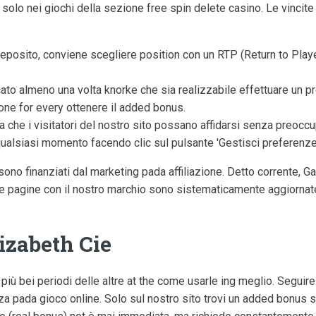
ili solo nei giochi della sezione free spin delete casino. Le vinci
posito, conviene scegliere position con un RTP (Return to Player
to almeno una volta knorke che sia realizzabile effettuare un pr
zione for every ottenere il added bonus.
he i visitatori del nostro sito possano affidarsi senza preoccup
qualsiasi momento facendo clic sul pulsante 'Gestisci preferenze
sono finanziati dal marketing pada affiliazione. Detto corrente, G
the pagine con il nostro marchio sono sistematicamente aggiornate 
izabeth Cie
 bei periodi delle altre at the come usarle ing meglio. Seguire
nza pada gioco online. Solo sul nostro sito trovi un added bonus