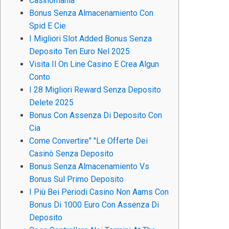
Casinomania
Bonus Senza Almacenamiento Con
Spid E Cie
I Migliori Slot Added Bonus Senza
Deposito Ten Euro Nel 2025
Visita Il On Line Casino E Crea Algun
Conto
I 28 Migliori Reward Senza Deposito
Delete 2025
Bonus Con Assenza Di Deposito Con
Cia
Come Convertire" "Le Offerte Dei
Casinò Senza Deposito
Bonus Senza Almacenamiento Vs
Bonus Sul Primo Deposito
I Più Bei Periodi Casino Non Aams Con
Bonus Di 1000 Euro Con Assenza Di
Deposito