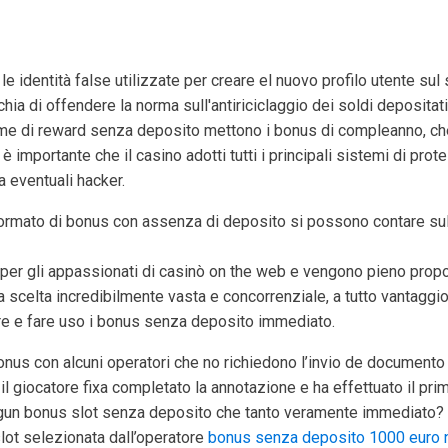
e identità false utilizzate per creare el nuovo profilo utente su
hia di offendere la norma sull'antiriciclaggio dei soldi deposita
 forme di reward senza deposito mettono i bonus di compleanno, che
 importante che il casino adotti tutti i principali sistemi di prot
da eventuali hacker.
rmato di bonus con assenza di deposito si possono contare sulle 
er gli appassionati di casinò on the web e vengono pieno proposti
 scelta incredibilmente vasta e concorrenziale, a tutto vantaggio 
nere e fare uso i bonus senza deposito immediato.
 bonus con alcuni operatori che no richiedono l’invio de documen
 giocatore fixa completato la annotazione e ha effettuato il pri
algun bonus slot senza deposito che tanto veramente immediato? 
lot selezionata dall’operatore
bonus senza deposito 1000 euro