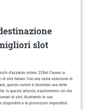
 destinazione
migliori slot
iochi d'azzardo online, 22Bet Casino si
 di slot italiani. Con una vasta selezione di
vanti, questo casinò è diventato una delle
alia. In questo articolo, esploreremo ciò che
onati di slot, illustrando le sue
hi disponibili e le promozioni imperdibili.