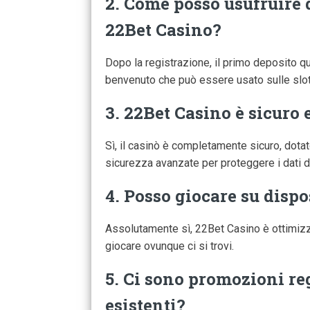
2. Come posso usufruire 
22Bet Casino?
Dopo la registrazione, il primo deposito qu
benvenuto che può essere usato sulle slot 
3. 22Bet Casino è sicuro
Sì, il casinò è completamente sicuro, dotat
sicurezza avanzate per proteggere i dati de
4. Posso giocare su dispo
Assolutamente sì, 22Bet Casino è ottimizz
giocare ovunque ci si trovi.
5. Ci sono promozioni reg
esistenti?