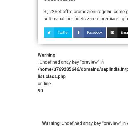
Sì, 22Bet offre promozioni regolari come g
settimanali per fidelizzare e premiare i gio
Twitter
Facebook
Emai
Warning
: Undefined array key "preview" in
/home/u769285646/domains/sapiindia.in
list.class.php
on line
90
Warning
: Undefined array key "preview" in