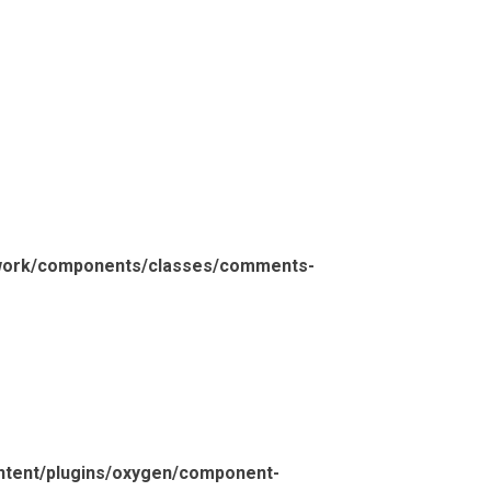
ework/components/classes/comments-
ontent/plugins/oxygen/component-