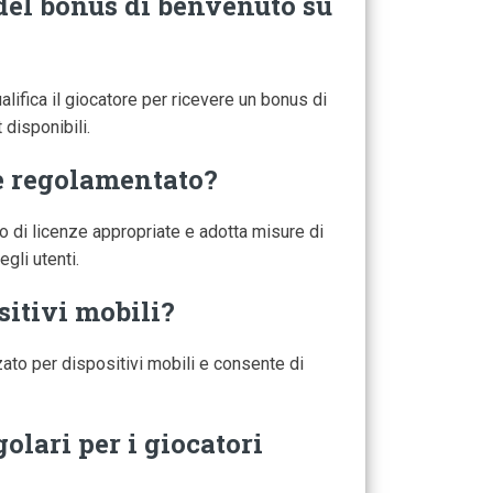
del bonus di benvenuto su
alifica il giocatore per ricevere un bonus di
disponibili.
 e regolamentato?
o di licenze appropriate e adotta misure di
gli utenti.
sitivi mobili?
ato per dispositivi mobili e consente di
olari per i giocatori