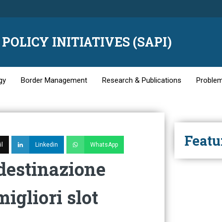
POLICY INITIATIVES (SAPI)
gy
Border Management
Research & Publications
Problem
Featu
l
Linkedin
WhatsApp
 destinazione
migliori slot