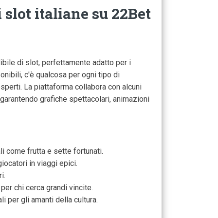
 slot italiane su 22Bet
bile di slot, perfettamente adatto per i
sponibili, c'è qualcosa per ogni tipo di
esperti. La piattaforma collabora con alcuni
, garantendo grafiche spettacolari, animazioni
i come frutta e sette fortunati.
iocatori in viaggi epici.
i.
 per chi cerca grandi vincite.
i per gli amanti della cultura.