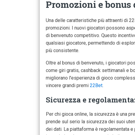
Promozioni e bonus 
Una delle caratteristiche più attraenti di
promozioni. I nuovi giocatori possono asp
di benvenuto competitivo. Questo incentivo 
qualsiasi giocatore, permettendo di esplor
più consistente.
Oltre al bonus di benvenuto, i giocatori p
come giri gratis, cashback settimanali e b
migliorano l'esperienza di gioco compless
vincere grandi premi
22Bet
.
Sicurezza e regolamenta
Per chi gioca online, la sicurezza è una 
prende sul serio la sicurezza dei suoi ute
dei dati. La piattaforma è regolamentata 