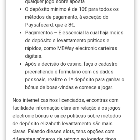
qualquer jogo sobre aposta.
O depósito mínimo é de 10€ para todos os
métodos de pagamento, à exceção do
Paysafecard, que é 8€.
Pagamentos – É essencial la cual haja meios
de depósito e levantamento práticos e
rápidos, como MBWay electronic carteiras
digitais.
Após a decisão do casino, faça o cadastro
preenchendo o formulário com os dados
pessoais, realize o 1º depósito para ganhar o
bónus de boas-vindas e comece a jogar.
Nos internet casinos licenciados, encontras com
facilidade informação clara em relação à os jogos
electronic bónus e since políticas sobre métodos
de depósito elizabeth levantamento são mais
claras. Falando dieses slots, tens opções com
diferentes números de retorno ao jogador, tipos