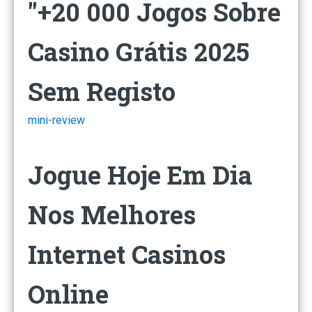
"+20 000 Jogos Sobre
Casino Grátis 2025
Sem Registo
mini-review
Jogue Hoje Em Dia
Nos Melhores
Internet Casinos
Online