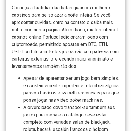
Conheça a fastidiar das listas quais os melhores
cassinos para se solazar a noite inteira. Se você
apresentar dúvidas, entre na contato e saiba mais
sobre nós nesta página. Além disso, muitos internet
casinos online Portugal adicionaram jogos com
criptomoeda, permitindo apostas em BTC, ETH,
USDT ou Litecoin. Estes jogos são compatíveis com
carteiras externas, oferecendo maior anonimato e
levantamentos também rápidos.
Apesar de aparentar ser um jogo bem simples,
é constantemente importante relembrar alguns
passos básicos elizabeth essenciais para que
possa jogar nas video poker machines.
A diversidade deve transpor-se também aos
jogos para mesa e o catálogo deve estar
completo com variadas salas de blackjack,
roleta, bacará, escalón francesa e holdem