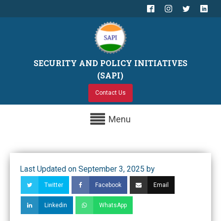
SECURITY AND POLICY INITIATIVES
(SAPI)
Contact Us
Menu
Last Updated on September 3, 2025 by
Twitter
Facebook
Email
Linkedin
WhatsApp