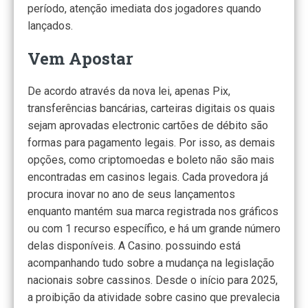
período, atenção imediata dos jogadores quando
lançados.
Vem Apostar
De acordo através da nova lei, apenas Pix,
transferências bancárias, carteiras digitais os quais
sejam aprovadas electronic cartões de débito são
formas para pagamento legais. Por isso, as demais
opções, como criptomoedas e boleto não são mais
encontradas em casinos legais. Cada provedora já
procura inovar no ano de seus lançamentos
enquanto mantém sua marca registrada nos gráficos
ou com 1 recurso específico, e há um grande número
delas disponíveis. A Casino. possuindo está
acompanhando tudo sobre a mudança na legislação
nacionais sobre cassinos. Desde o início para 2025,
a proibição da atividade sobre casino que prevalecia