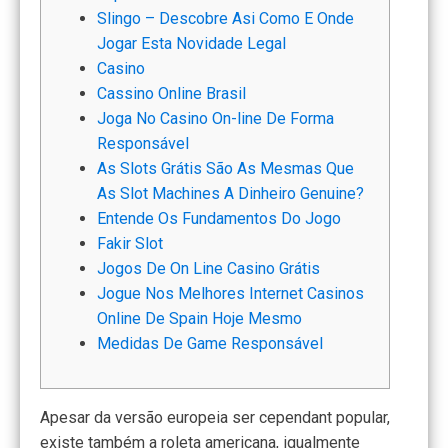
Slingo – Descobre Asi Como E Onde
Jogar Esta Novidade Legal
Casino
Cassino Online Brasil
Joga No Casino On-line De Forma
Responsável
As Slots Grátis São As Mesmas Que
As Slot Machines A Dinheiro Genuine?
Entende Os Fundamentos Do Jogo
Fakir Slot
Jogos De On Line Casino Grátis
Jogue Nos Melhores Internet Casinos
Online De Spain Hoje Mesmo
Medidas De Game Responsável
Apesar da versão europeia ser cependant popular,
existe também a roleta americana, igualmente